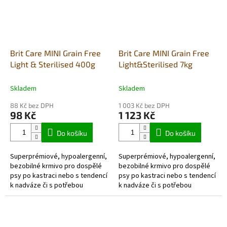
Brit Care MINI Grain Free
Brit Care MINI Grain Free
Light & Sterilised 400g
Light&Sterilised 7kg
Skladem
Skladem
88 Kč bez DPH
1 003 Kč bez DPH
98 Kč
1 123 Kč
Do košíku
Do košíku
Superprémiové, hypoalergenní,
Superprémiové, hypoalergenní,
bezobilné krmivo pro dospělé
bezobilné krmivo pro dospělé
psy po kastraci nebo s tendencí
psy po kastraci nebo s tendencí
k nadváze či s potřebou
k nadváze či s potřebou
kontrolovat tělesnou hmotnost.
kontrolovat tělesnou hmotnost.
Pro malá a trpasličí plemena.
Pro malá a trpasličí plemena.