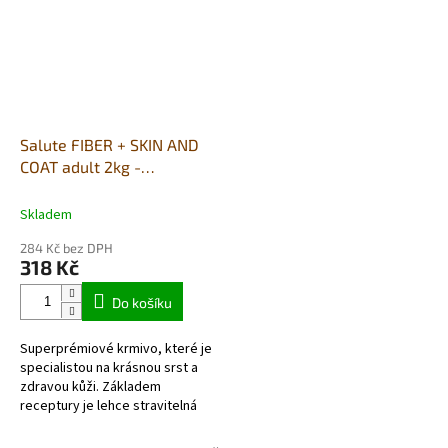
Salute FIBER + SKIN AND
COAT adult 2kg -
losos/tuňák
Skladem
284 Kč bez DPH
318 Kč
Do košíku
Superprémiové krmivo, které je
specialistou na krásnou srst a
zdravou kůži. Základem
receptury je lehce stravitelná
rybí směs bohatá na
dehydratovaného tuňáka (min.