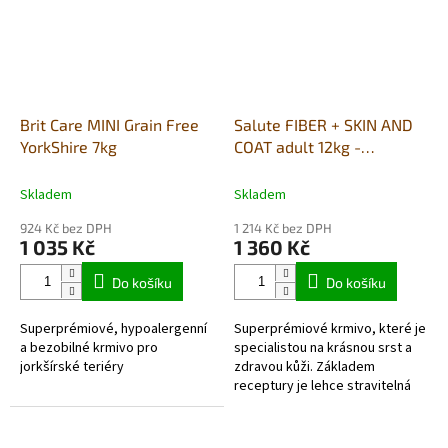
Brit Care MINI Grain Free
Salute FIBER + SKIN AND
YorkShire 7kg
COAT adult 12kg -
losos/tuňák
Skladem
Skladem
924 Kč bez DPH
1 214 Kč bez DPH
1 035 Kč
1 360 Kč
Do košíku
Do košíku
Superprémiové, hypoalergenní
Superprémiové krmivo, které je
a bezobilné krmivo pro
specialistou na krásnou srst a
jorkšírské teriéry
zdravou kůži. Základem
receptury je lehce stravitelná
rybí směs bohatá na
dehydratovaného tuňáka (min.
23 %) a...