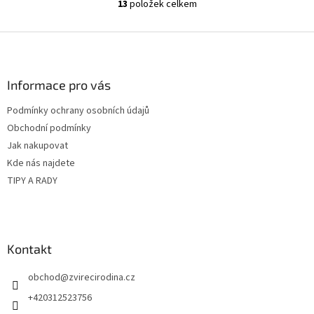
13
položek celkem
O
23 %) a...
v
l
Z
á
á
d
p
a
a
Informace pro vás
c
t
í
Podmínky ochrany osobních údajů
í
p
Obchodní podmínky
r
v
Jak nakupovat
k
Kde nás najdete
y
TIPY A RADY
v
ý
p
i
s
Kontakt
u
obchod
@
zvirecirodina.cz
+420312523756