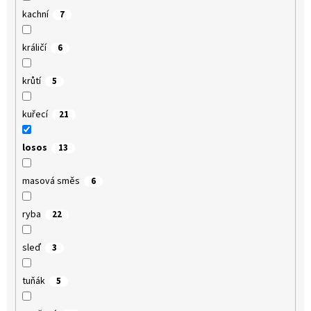
kachní
7
králičí
6
krůtí
5
kuřecí
21
losos
13
masová směs
6
ryba
22
sleď
3
tuňák
5