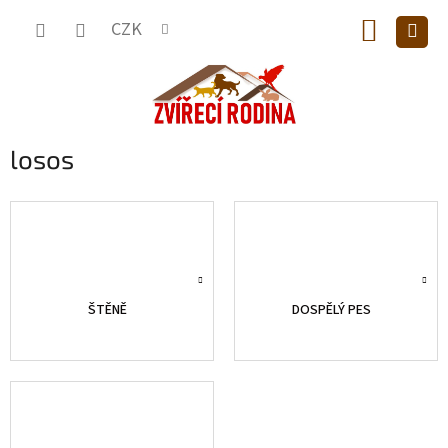
Přejít
NÁKUP
na
CZK
obsah
KOŠÍK
losos
ŠTĚNĚ
DOSPĚLÝ PES