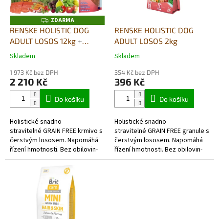
r
o
ZDARMA
Z
D
d
RENSKE HOLISTIC DOG
RENSKE HOLISTIC DOG
A
u
ADULT LOSOS 12kg
+
ADULT LOSOS 2kg
R
M
k
SUŠENÉ MASO bez
A
Skladem
Skladem
Průměrné
Průměrné
t
GLYCERINU 100G DÁREK
hodnocení
hodnocení
ů
ZDARMA
1 973 Kč bez DPH
354 Kč bez DPH
produktu
produktu
2 210 Kč
396 Kč
je
je
5,0
5,0
Do košíku
Do košíku
z
z
5
5
Holistické snadno
Holistické snadno
hvězdiček.
hvězdiček.
stravitelné GRAIN FREE krmivo s
stravitelné GRAIN FREE granule s
čerstvým lososem. Napomáhá
čerstvým lososem. Napomáhá
řízení hmotnosti. Bez obilovin-
řízení hmotnosti. Bez obilovin-
skutečně hypoalergenní a
skutečně hypoalergenní a
monoproteinové (jeden druh
monoproteinové (jeden druh
masa). Vysoký...
masa). Vysoký...