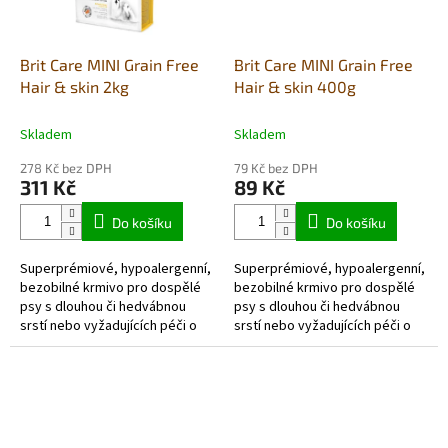
Brit Care MINI Grain Free
Brit Care MINI Grain Free
Hair & skin 2kg
Hair & skin 400g
Skladem
Skladem
278 Kč bez DPH
79 Kč bez DPH
311 Kč
89 Kč
Do košíku
Do košíku
Superprémiové, hypoalergenní,
Superprémiové, hypoalergenní,
bezobilné krmivo pro dospělé
bezobilné krmivo pro dospělé
psy s dlouhou či hedvábnou
psy s dlouhou či hedvábnou
srstí nebo vyžadujících péči o
srstí nebo vyžadujících péči o
srst malých a trpasličích
srst malých a trpasličích
plemen.
plemen.