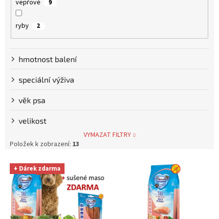
vepřové
9
ryby
2
hmotnost balení
speciální výživa
věk psa
velikost
VYMAZAT FILTRY
Položek k zobrazení:
13
V
+ Dárek zdarma
ý
p
i
s
p