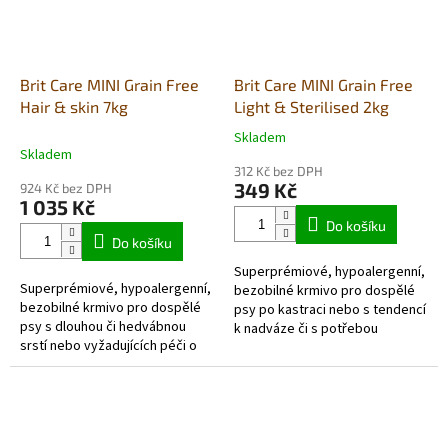
Brit Care MINI Grain Free
Brit Care MINI Grain Free
Hair & skin 7kg
Light & Sterilised 2kg
Skladem
Průměrné
Skladem
hodnocení
312 Kč bez DPH
produktu
349 Kč
924 Kč bez DPH
je
1 035 Kč
5,0
Do košíku
z
Do košíku
5
Superprémiové, hypoalergenní,
hvězdiček.
Superprémiové, hypoalergenní,
bezobilné krmivo pro dospělé
bezobilné krmivo pro dospělé
psy po kastraci nebo s tendencí
psy s dlouhou či hedvábnou
k nadváze či s potřebou
srstí nebo vyžadujících péči o
kontrolovat tělesnou hmotnost.
srst malých a trpasličích
Pro malá a trpasličí plemena.
plemen.