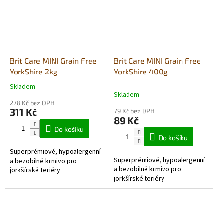
Brit Care MINI Grain Free
Brit Care MINI Grain Free
YorkShire 2kg
YorkShire 400g
Skladem
Průměrné
Skladem
hodnocení
278 Kč bez DPH
produktu
311 Kč
79 Kč bez DPH
je
89 Kč
5,0
Do košíku
z
Do košíku
5
Superprémiové, hypoalergenní
hvězdiček.
Superprémiové, hypoalergenní
a bezobilné krmivo pro
a bezobilné krmivo pro
jorkšírské teriéry
jorkšírské teriéry