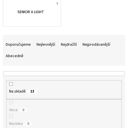
SENIOR A LIGHT
Ř
a
Doporučujeme
Nejlevnější
Nejdražší
Nejprodávanější
z
e
Abecedně
n
í
p
r
o
Na skladě
13
d
u
k
Akce
0
t
ů
Novinka
0