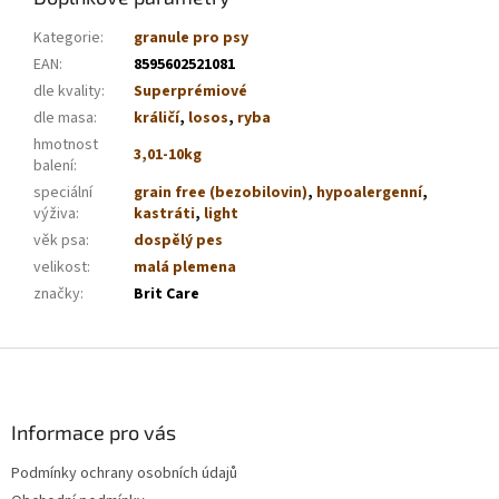
Kategorie
:
granule pro psy
EAN
:
8595602521081
dle kvality
:
Superprémiové
dle masa
:
králičí
,
losos
,
ryba
hmotnost
3,01-10kg
balení
:
speciální
grain free (bezobilovin)
,
hypoalergenní
,
výživa
:
kastráti
,
light
věk psa
:
dospělý pes
velikost
:
malá plemena
značky
:
Brit Care
Z
á
p
a
Informace pro vás
t
Podmínky ochrany osobních údajů
í