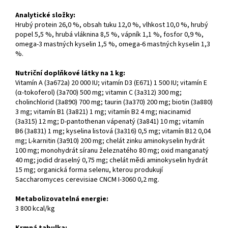
Analytické složky:
Hrubý protein 26,0 %, obsah tuku 12,0 %, vlhkost 10,0 %, hrubý
popel 5,5 %, hrubá vláknina 8,5 %, vápník 1,1 %, fosfor 0,9 %,
omega-3 mastných kyselin 1,5 %, omega-6 mastných kyselin 1,3
%.
Nutriční doplňkové látky na 1 kg:
Vitamín A (3a672a) 20 000 IU; vitamín D3 (E671) 1 500 IU; vitamín E
(α-tokoferol) (3a700) 500 mg; vitamin C (3a312) 300 mg;
cholinchlorid (3a890) 700 mg; taurin (3a370) 200 mg; biotin (3a880)
3 mg; vitamín B1 (3a821) 1 mg; vitamín B2 4 mg; niacinamid
(3a315) 12 mg; D-pantothenan vápenatý (3a841) 10 mg; vitamín
B6 (3a831) 1 mg; kyselina listová (3a316) 0,5 mg; vitamín B12 0,04
mg; L-karnitin (3a910) 200 mg; chelát zinku aminokyselin hydrát
100 mg; monohydrát síranu železnatého 80 mg; oxid manganatý
40 mg; jodid draselný 0,75 mg; chelát mědi aminokyselin hydrát
15 mg; organická forma selenu, kterou produkují
Saccharomyces cerevisiae CNCM I-3060 0,2 mg.
Metabolizovatelná energie:
3 800 kcal/kg
Krmná tabulka: