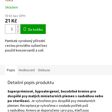
Skladem
Průměrné
hodnocení
19 Kč bez DPH
produktu
21 Kč
je
5,0
Do košíku
z
5
Pamlsek vyrobený přírodní
hvězdiček.
cestou prostého sušení bez
použití konzervantů a solí.
Popis
Hodnocení
Diskuze
Detailní popis produktu
Superprémiové, hypoalergenní, bezobilné krmivo pro
dospělé psy malých miniaturních plemen s nadváhou nebo
po sterilizaci.
Je vytvořeno pro dospělé psy miniaturních
plemen. Receptura je vytvořena v souladu potřeb psů
s nadváhou. Krmivo je doporučeno i pro psy, kteří jsou