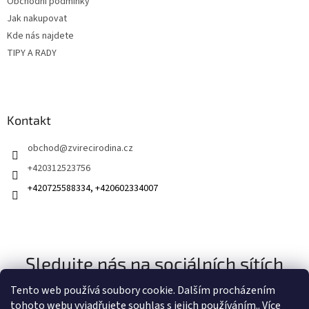
Obchodní podmínky
Jak nakupovat
Kde nás najdete
TIPY A RADY
Kontakt
obchod
@
zvirecirodina.cz
+420312523756
+420725588334, +420602334007
Sledujte nás na sociálních sítích
Tento web používá soubory cookie. Dalším procházením
tohoto webu vyjadřujete souhlas s jejich používáním.. Více