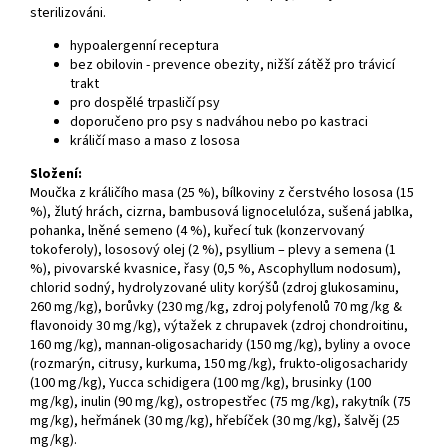
sterilizováni.
hypoalergenní receptura
bez obilovin - prevence obezity, nižší zátěž pro trávicí
trakt
pro dospělé trpasličí psy
doporučeno pro psy s nadváhou nebo po kastraci
králičí maso a maso z lososa
Složení
:
Moučka z králičího masa (25 %), bílkoviny z čerstvého lososa (15
%), žlutý hrách, cizrna, bambusová lignocelulóza, sušená jablka,
pohanka, lněné semeno (4 %), kuřecí tuk (konzervovaný
tokoferoly), lososový olej (2 %), psyllium – plevy a semena (1
%), pivovarské kvasnice, řasy (0,5 %, Ascophyllum nodosum),
chlorid sodný, hydrolyzované ulity korýšů (zdroj glukosaminu,
260 mg/kg), borůvky (230 mg/kg, zdroj polyfenolů 70 mg/kg &
flavonoidy 30 mg/kg), výtažek z chrupavek (zdroj chondroitinu,
160 mg/kg), mannan-oligosacharidy (150 mg/kg), byliny a ovoce
(rozmarýn, citrusy, kurkuma, 150 mg/kg), frukto-oligosacharidy
(100 mg/kg), Yucca schidigera (100 mg/kg), brusinky (100
mg/kg), inulin (90 mg/kg), ostropestřec (75 mg/kg), rakytník (75
mg/kg), heřmánek (30 mg/kg), hřebíček (30 mg/kg), šalvěj (25
mg/kg).