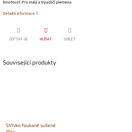
hmotnost. Pro malá a trpasličí plemena.
Detailní informace
ZEPTAT SE
HLÍDAT
SDÍLET
Související produkty
Střívko foukané sušené
10ks