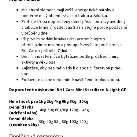
Miniaturní plemena mají vyšší energetické nároky a
poměrně malý objem trávicího traktu a žaludku.
Proto je třeba doporučený denní přísun potravy uvedený
v tabulce krmení rozdělit na 2 až 3 stejné porce podávané
v průběhu dne.
Při prvním podání krmiva Brit Care smíchejte s
předchozím krmivem a postupně zvyšujte podíl krmiva
Brit Care v průběhu 7 dnů.
Denní množství může být různé podle prostředí, míry
aktivity a věku psa.
Zajistěte, aby pes měl vždy k dispozici čerstvou pitnou
vodu.
Podávejte suché nebo mírně navlhčené teplou vodou.
Doporučené dávkování Brit Care Mini Sterilised & Light GF:
Hmotnost psa
1kg
2kg
4kg
6kg
8kg
10kg
Denní dávka
40g
50g
60g
90g
120g
145g
(udržení váhy)
Denní dávka
30g
40g
55g
80g
100g
120g
(redukce váhy)
Doplňkové parametry