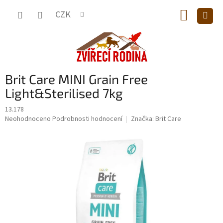
Přejít
NÁKUP
na
CZK
obsah
KOŠÍK
Brit Care MINI Grain Free
Light&Sterilised 7kg
13.178
Průměrné
Neohodnoceno
Podrobnosti hodnocení
Značka:
Brit Care
hodnocení
produktu
je
0,0
z
5
hvězdiček.