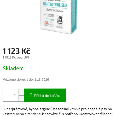
1 123 Kč
1 003 Kč bez DPH
Měrná
Skladem
cena:
Můžeme doručit do:
11.8.2026
Přidat do košíku
Superprémiové, hypoalergenní, bezobilné krmivo pro dospělé psy po
kastraci nebo s tendencí k nadváze či s potřebou kontrolovat tělesnou