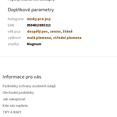
Doplňkové parametry
Kategorie
:
misky pro psy
EAN
:
8594013893213
věk psa
:
dospělý pes
,
senior
,
štěně
velikost
:
malá plemena
,
střední plemena
značky
:
Magnum
Z
á
p
a
Informace pro vás
t
Podmínky ochrany osobních údajů
í
Obchodní podmínky
Jak nakupovat
Kde nás najdete
TIPY A RADY