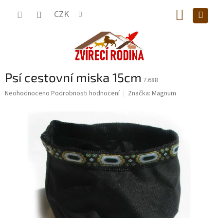
Přejít
NÁKUP
na
CZK
obsah
KOŠÍK
Psí cestovní miska 15cm
7.688
Průměrné
Neohodnoceno
Podrobnosti hodnocení
Značka:
Magnum
hodnocení
produktu
je
0,0
z
5
hvězdiček.