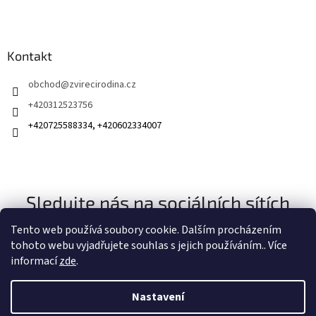
Kontakt
obchod
@
zvirecirodina.cz
+420312523756
+420725588334, +420602334007
Sledujte nás na sociálních sítích
Tento web používá soubory cookie. Dalším procházením
tohoto webu vyjadřujete souhlas s jejich používáním.. Více
informací
zde
.
Nastavení
Vytvořil Shoptet