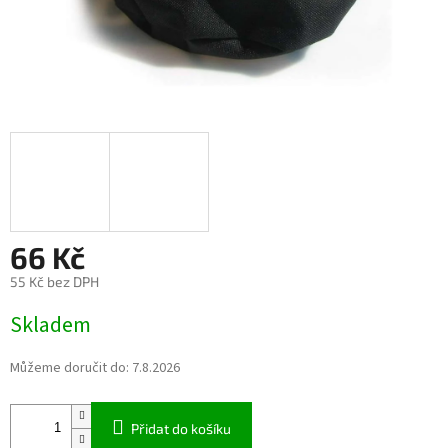
66 Kč
55 Kč bez DPH
Měrná
Skladem
cena:
Můžeme doručit do:
7.8.2026
Přidat do košíku