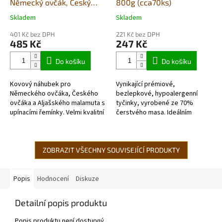
Německý ovčák, Český
800g (cca70ks)
ovčák, Aljašský malamut -
Skladem
Skladem
Průměrné
Průměrné
pes
hodnocení
hodnocení
401 Kč bez DPH
221 Kč bez DPH
produktu
produktu
485 Kč
247 Kč
je
je
5,0
5,0
Do košíku
Do košíku
z
z
5
5
Kovový náhubek pro
Vynikající prémiové,
hvězdiček.
hvězdiček.
Německého ovčáka, Českého
bezlepkové, hypoalergenní
ovčáka a Aljašského malamuta s
tyčinky, vyrobené ze 70%
upínacími řemínky. Velmi kvalitní
čerstvého masa. Ideálním
chromovaný kov vydrží dlouhou
doplňkem s obsahem vitamínů a
dobu.
minerálních látek. Balené...
ZOBRAZIT VŠECHNY SOUVISEJÍCÍ PRODUKTY
Popis
Hodnocení
Diskuze
Detailní popis produktu
Popis produktu není dostupný