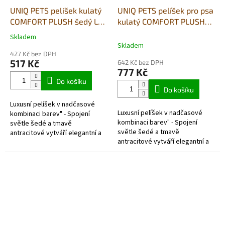
UNIQ PETS pelíšek kulatý
UNIQ PETS pelíšek pro psa
COMFORT PLUSH šedý L
kulatý COMFORT PLUSH
60×54×15cm
šedá XL 70×65×16cm
Skladem
Průměrné
Skladem
hodnocení
427 Kč bez DPH
produktu
517 Kč
642 Kč bez DPH
je
777 Kč
5,0
Do košíku
z
Do košíku
5
Luxusní pelíšek v nadčasové
hvězdiček.
Luxusní pelíšek v nadčasové
kombinaci barev" - Spojení
kombinaci barev" - Spojení
světle šedé a tmavě
světle šedé a tmavě
antracitové vytváří elegantní a
antracitové vytváří elegantní a
moderní vzhled, který se hodí
moderní vzhled, který se hodí
do každého interiéru. Polštář...
do každého interiéru. Polštář...