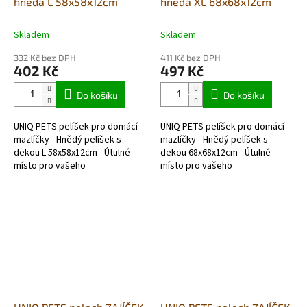
hnědá L 58x58x12cm
hnědá XL 68x68x12cm
Skladem
Skladem
332 Kč bez DPH
411 Kč bez DPH
402 Kč
497 Kč
Do košíku
Do košíku
UNIQ PETS pelíšek pro domácí
UNIQ PETS pelíšek pro domácí
mazlíčky - Hnědý pelíšek s
mazlíčky - Hnědý pelíšek s
dekou L 58x58x12cm - Útulné
dekou 68x68x12cm - Útulné
místo pro vašeho
místo pro vašeho
mazlíčka! Dopřejte svému
mazlíčka! Dopřejte svému
chlupatému kamarádovi
chlupatému kamarádovi
maximální pohodlí a...
maximální pohodlí a...