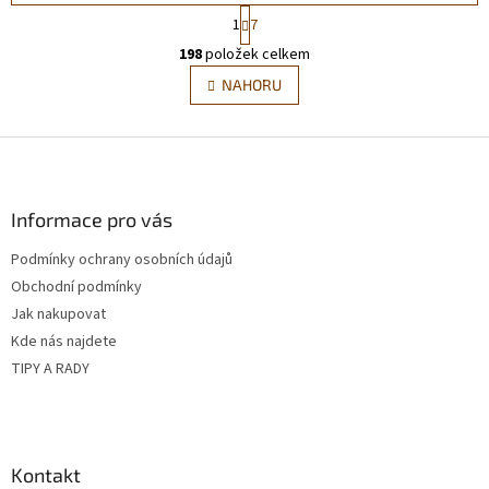
S
1
7
t
O
r
198
položek celkem
v
á
l
NAHORU
n
á
k
d
o
v
Z
a
á
c
á
n
í
p
í
p
a
Informace pro vás
r
t
v
Podmínky ochrany osobních údajů
í
k
Obchodní podmínky
y
v
Jak nakupovat
ý
Kde nás najdete
p
TIPY A RADY
i
s
u
Kontakt