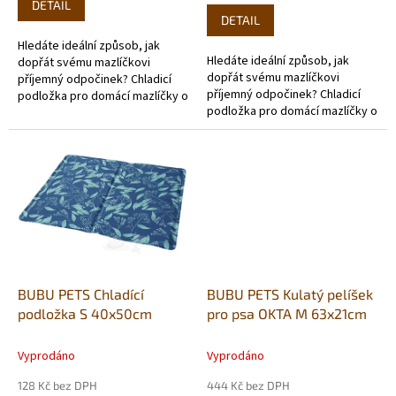
DETAIL
z
DETAIL
5
Hledáte ideální způsob, jak
hvězdiček.
Hledáte ideální způsob, jak
dopřát svému mazlíčkovi
dopřát svému mazlíčkovi
příjemný odpočinek? Chladicí
příjemný odpočinek? Chladicí
podložka pro domácí mazlíčky o
podložka pro domácí mazlíčky o
rozměrech 50 x 90cm je skvělým
rozměrech 50 x 65 cm je
řešením pro horké letní dny.
skvělým řešením pro horké letní
dny.
BUBU PETS Chladící
BUBU PETS Kulatý pelíšek
podložka S 40x50cm
pro psa OKTA M 63x21cm
Vyprodáno
Vyprodáno
128 Kč bez DPH
444 Kč bez DPH