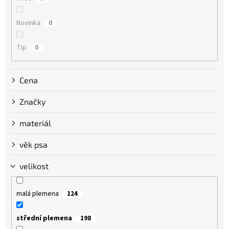
t
ů
Novinka
0
Tip
0
Cena
Značky
materiál
věk psa
velikost
malá plemena
124
střední plemena
198