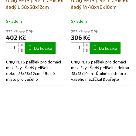
UNIQ PETS pelech ZAJÍČEK
UNIQ PETS pelech ZAJÍČEK
šedý L 58x58x12cm
šedý M 48x48x10cm
Skladem
Skladem
332 Kč bez DPH
253 Kč bez DPH
402 Kč
306 Kč
Do košíku
Do košíku
UNIQ PETS pelíšek pro domácí
UNIQ PETS pelíšek pro domácí
mazlíčky - Šedý pelíšek s
mazlíčky - Šedý pelíšek s dekou
dekou 58x58x12cm - Útulné
48x48x10cm - Útulné místo pro
místo pro vašeho
vašeho mazlíčka! Dopřejte
mazlíčka! Dopřejte svému
svému chlupatému kamarádovi
chlupatému kamarádovi
maximální pohodlí a teplo s...
maximální pohodlí a...