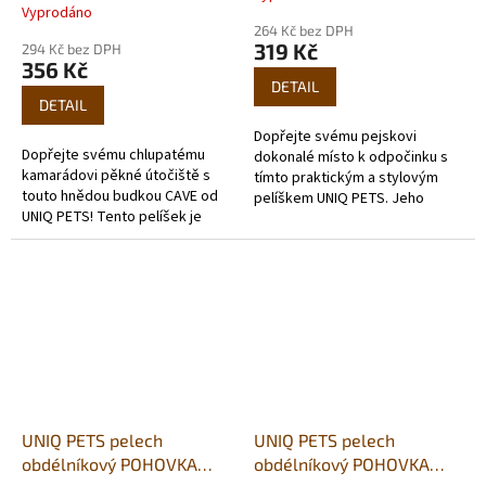
Vyprodáno
hodnocení
264 Kč bez DPH
produktu
319 Kč
294 Kč bez DPH
je
356 Kč
5,0
DETAIL
z
DETAIL
5
Dopřejte svému pejskovi
hvězdiček.
Dopřejte svému chlupatému
dokonalé místo k odpočinku s
kamarádovi pěkné útočiště s
tímto praktickým a stylovým
touto hnědou budkou CAVE od
pelíškem UNIQ PETS. Jeho
UNIQ PETS! Tento pelíšek je
obdélníkový tvar a velikost XL
navržen tak, aby poskytl
(74x59x12 cm) poskytují
maximální pohodlí a bezpečí pro
dostatek...
kočky i...
UNIQ PETS pelech
UNIQ PETS pelech
obdélníkový POHOVKA
obdélníkový POHOVKA