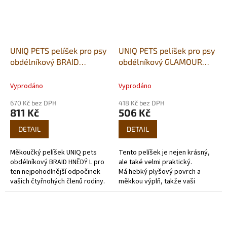
UNIQ PETS pelíšek pro psy
UNIQ PETS pelíšek pro psy
obdélníkový BRAID
obdélníkový GLAMOUR
BROWN L 75x60x19cm
SOFT modrý M
62×50×18cm
Vyprodáno
Vyprodáno
670 Kč bez DPH
418 Kč bez DPH
811 Kč
506 Kč
DETAIL
DETAIL
Měkoučký pelíšek UNIQ pets
Tento pelíšek je nejen krásný,
obdélníkový BRAID HNĚDÝ L pro
ale také velmi praktický.
ten nejpohodlnější odpočinek
Má hebký plyšový povrch a
vašich čtyřnohých členů rodiny.
měkkou výplň, takže vaši
Má hebký plyšový povrch a
chlupatí kamarádi budou spinkat
měkkou výplň, takže vaši
doslova jako v ráji....
chlupatí...