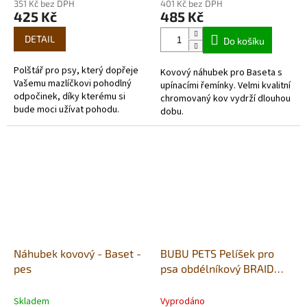
351 Kč bez DPH
401 Kč bez DPH
425 Kč
485 Kč
DETAIL
Do košíku
Polštář pro psy, který dopřeje
Kovový náhubek pro Baseta s
Vašemu mazlíčkovi pohodlný
upínacími řemínky. Velmi kvalitní
odpočinek, díky kterému si
chromovaný kov vydrží dlouhou
bude moci užívat pohodu.
dobu.
Náhubek kovový - Baset -
BUBU PETS Pelíšek pro
pes
psa obdélníkový BRAID
šedý L 75x60x19cm
Skladem
Vyprodáno