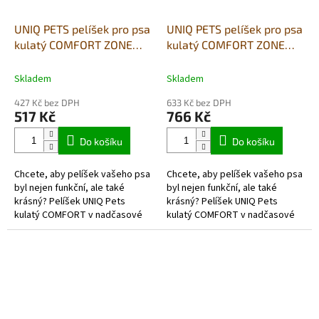
UNIQ PETS pelíšek pro psa
UNIQ PETS pelíšek pro psa
kulatý COMFORT ZONE
kulatý COMFORT ZONE
šedý L 60×54×15cm
šedý XL 70×65×16cm
Skladem
Skladem
427 Kč bez DPH
633 Kč bez DPH
517 Kč
766 Kč
Do košíku
Do košíku
Chcete, aby pelíšek vašeho psa
Chcete, aby pelíšek vašeho psa
byl nejen funkční, ale také
byl nejen funkční, ale také
krásný? Pelíšek UNIQ Pets
krásný? Pelíšek UNIQ Pets
kulatý COMFORT v nadčasové
kulatý COMFORT v nadčasové
šedé barvě skvěle doplní každý
šedé barvě skvěle doplní každý
interiér. Jeho kvalitní
interiér. Jeho kvalitní
zpracování...
zpracování...