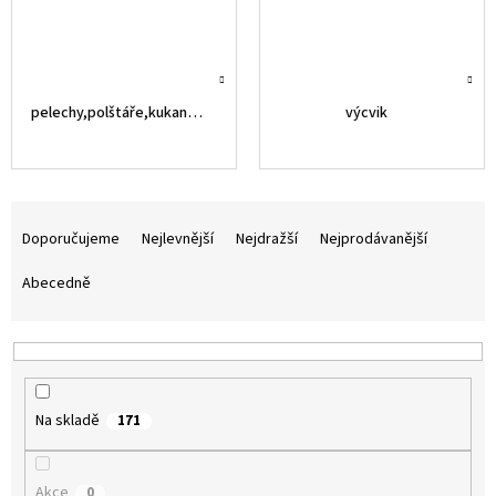
pelechy,polštáře,kukaně,atd
výcvik
Ř
a
Doporučujeme
Nejlevnější
Nejdražší
Nejprodávanější
z
e
Abecedně
n
í
p
r
o
Na skladě
171
d
u
k
Akce
0