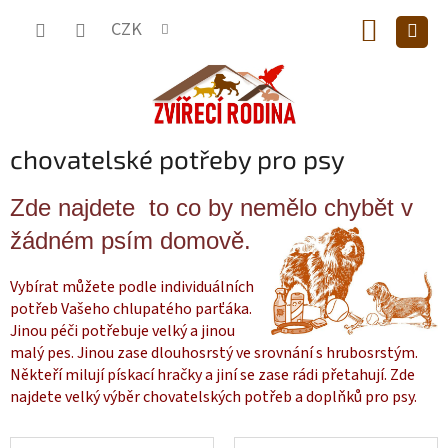
Přejít
NÁKUP
na
CZK
obsah
KOŠÍK
chovatelské potřeby pro psy
Zde najdete to co by nemělo chybět v
žádném psím domově.
Vybírat můžete podle individuálních
potřeb Vašeho chlupatého parťáka.
Jinou péči potřebuje velký a jinou
malý pes. Jinou zase dlouhosrstý ve srovnání s hrubosrstým.
Někteří milují pískací hračky a jiní se zase rádi přetahují. Zde
najdete velký výběr chovatelských potřeb a doplňků pro psy.