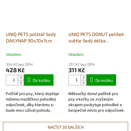
UNIQ PETS polštář šedý
UNIQ PETS DONUT pelíšek
DAILYNAP 90x70x7cm
světle šedý délka
70x70x15cm až do 15kg
Skladem
Skladem
354 Kč bez DPH
257 Kč bez DPH
428 Kč
311 Kč
Do košíku
Do košíku
Polštář pro psy, který dopřeje
Měkoučký donut pelíšek pro
Vašemu mazlíčkovi pohodlný
psy a kočky se zvýšeným
odpočinek, díky kterému si
okrajem poskytuje pohodlné a
bude moci užívat pohodu.
bezpečné místo pro odpočinek.
Díky plyšové polyesterové
výplni, útulnému tvaru a
rozměru 70x70x15...
NAČÍST 30 DALŠÍCH