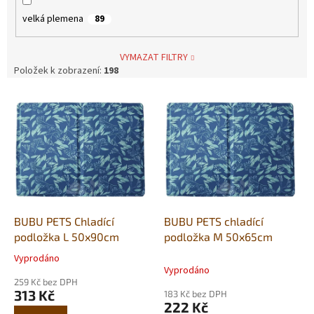
velká plemena
89
VYMAZAT FILTRY
Položek k zobrazení:
198
V
ý
p
i
s
p
r
o
d
BUBU PETS Chladící
BUBU PETS chladící
u
podložka L 50x90cm
podložka M 50x65cm
k
Vyprodáno
Průměrné
t
Vyprodáno
hodnocení
ů
259 Kč bez DPH
produktu
313 Kč
183 Kč bez DPH
je
222 Kč
5,0