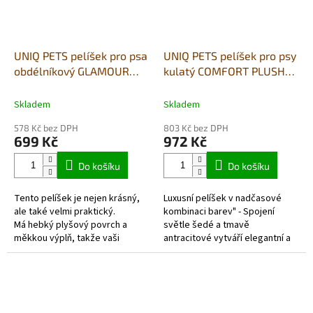
UNIQ PETS pelíšek pro psa
UNIQ PETS pelíšek pro psy
obdélníkový GLAMOUR
kulatý COMFORT PLUSH
SOFT modrý L
šedá XXL 80×74×17cm
75×60×20cm
Skladem
Skladem
578 Kč bez DPH
803 Kč bez DPH
699 Kč
972 Kč
Do košíku
Do košíku
Tento pelíšek je nejen krásný,
Luxusní pelíšek v nadčasové
ale také velmi praktický.
kombinaci barev" - Spojení
Má hebký plyšový povrch a
světle šedé a tmavě
měkkou výplň, takže vaši
antracitové vytváří elegantní a
chlupatí kamarádi budou spinkat
moderní vzhled, který se hodí
doslova jako v ráji....
do každého interiéru. Polštář...