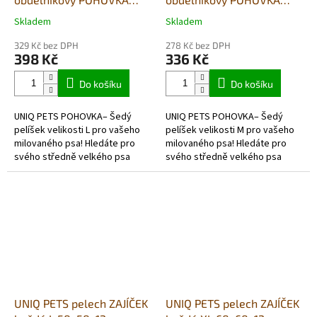
šedý L 68x51x17cm
šedý M 57x43x16cm
Skladem
Skladem
Průměrné
Průměrné
hodnocení
hodnocení
329 Kč bez DPH
278 Kč bez DPH
produktu
produktu
398 Kč
336 Kč
je
je
5,0
5,0
Do košíku
Do košíku
z
z
5
5
UNIQ PETS POHOVKA– Šedý
UNIQ PETS POHOVKA– Šedý
hvězdiček.
hvězdiček.
pelíšek velikosti L pro vašeho
pelíšek velikosti M pro vašeho
milovaného psa! Hledáte pro
milovaného psa! Hledáte pro
svého středně velkého psa
svého středně velkého psa
pelíšek, který je nejen pohodlný
pelíšek, který je nejen pohodlný
a teplý, ale také stylový a...
a teplý, ale také stylový a...
UNIQ PETS pelech ZAJÍČEK
UNIQ PETS pelech ZAJÍČEK