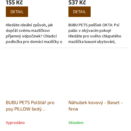
155 Kč
537 Kč
DETAIL
DETAIL
Hledáte ideální způsob, jak
BUBU PETS pelíšek OKTA: Psí
dopřát svému mazlíčkovi
palác v obývacím pokoji!
příjemný odpočinek? Chladicí
Hledáte pro svého chlupatého
podložka pro domácí mazlíčky o
mazlíčka luxusní ubytování,
rozměrech 40 x 55 cm je
které by záviděl i samotný pes z
skvělým řešením pro horké letní
Beverly Hills? Pak je pelíšek
dny.
OKTA...
BUBU PETS Polštář pro
Náhubek kovový - Baset -
psy PILLOW šedý
fena
90x70x7cm
Vyprodáno
Skladem