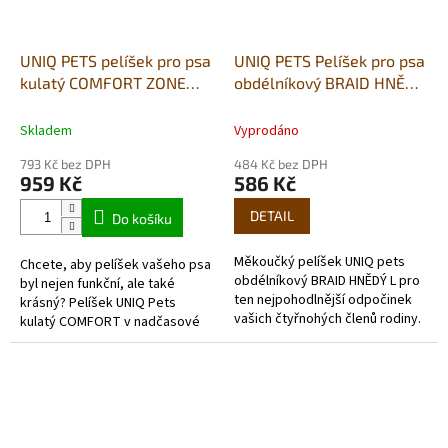
UNIQ PETS pelíšek pro psa
UNIQ PETS Pelíšek pro psa
kulatý COMFORT ZONE
obdélníkový BRAID HNĚDÝ
šedý XXL 80×74×17cm
M 62x50x17cm
Skladem
Vyprodáno
793 Kč bez DPH
484 Kč bez DPH
959 Kč
586 Kč
DETAIL
Do košíku
Měkoučký pelíšek UNIQ pets
Chcete, aby pelíšek vašeho psa
obdélníkový BRAID HNĚDÝ L pro
byl nejen funkční, ale také
ten nejpohodlnější odpočinek
krásný? Pelíšek UNIQ Pets
vašich čtyřnohých členů rodiny.
kulatý COMFORT v nadčasové
Má hebký plyšový povrch a
šedé barvě skvěle doplní každý
měkkou výplň, takže vaši
interiér. Jeho kvalitní
chlupatí...
zpracování...