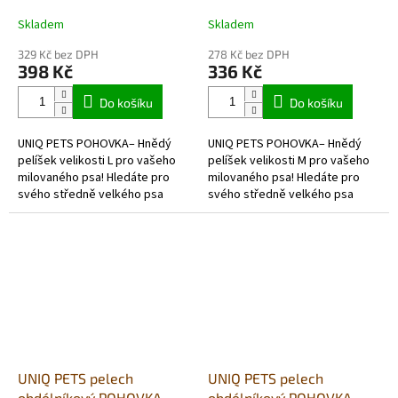
hnědý L 68x51x17cm
hnědý M 57x43x16cm
Skladem
Skladem
329 Kč bez DPH
278 Kč bez DPH
398 Kč
336 Kč
Do košíku
Do košíku
UNIQ PETS POHOVKA– Hnědý
UNIQ PETS POHOVKA– Hnědý
pelíšek velikosti L pro vašeho
pelíšek velikosti M pro vašeho
milovaného psa! Hledáte pro
milovaného psa! Hledáte pro
svého středně velkého psa
svého středně velkého psa
pelíšek, který je nejen pohodlný
pelíšek, který je nejen pohodlný
a teplý, ale také stylový a...
a teplý, ale také stylový a...
UNIQ PETS pelech
UNIQ PETS pelech
obdélníkový POHOVKA
obdélníkový POHOVKA