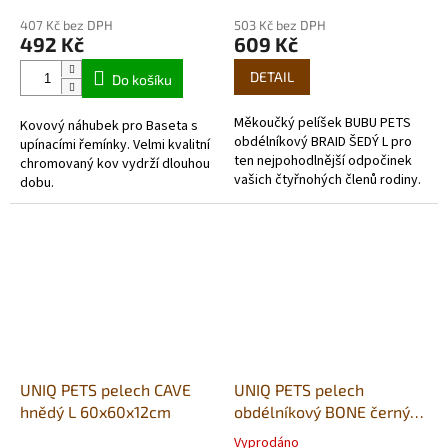
407 Kč bez DPH
503 Kč bez DPH
492 Kč
609 Kč
DETAIL
Do košíku
Měkoučký pelíšek BUBU PETS
Kovový náhubek pro Baseta s
obdélníkový BRAID ŠEDÝ L pro
upínacími řemínky. Velmi kvalitní
ten nejpohodlnější odpočinek
chromovaný kov vydrží dlouhou
vašich čtyřnohých členů rodiny.
dobu.
Má hebký plyšový povrch a
měkkou výplň, takže vaši
chlupatí...
UNIQ PETS pelech CAVE
UNIQ PETS pelech
hnědý L 60x60x12cm
obdélníkový BONE černý
XL 74x59x12cm
Vyprodáno
Průměrné