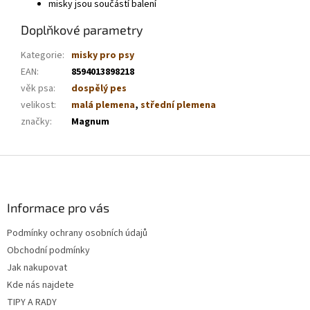
misky jsou součástí balení
Doplňkové parametry
Kategorie
:
misky pro psy
EAN
:
8594013898218
věk psa
:
dospělý pes
velikost
:
malá plemena
,
střední plemena
značky
:
Magnum
Z
á
p
a
Informace pro vás
t
Podmínky ochrany osobních údajů
í
Obchodní podmínky
Jak nakupovat
Kde nás najdete
TIPY A RADY