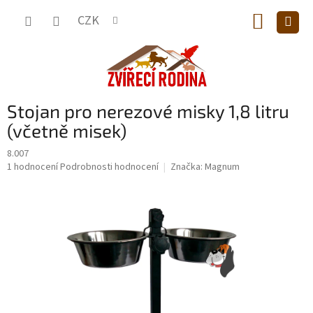
Přejít
NÁKUP
na
CZK
obsah
KOŠÍK
Stojan pro nerezové misky 1,8 litru
(včetně misek)
8.007
Průměrné
1 hodnocení
Podrobnosti hodnocení
Značka:
Magnum
hodnocení
produktu
je
5,0
z
5
hvězdiček.