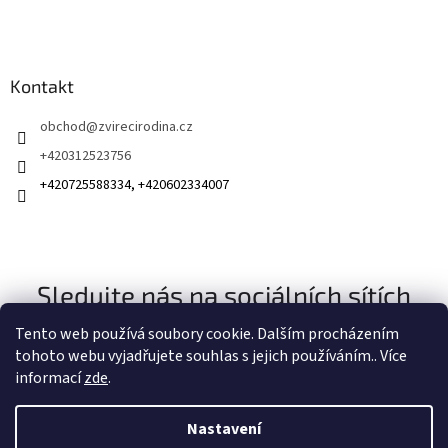
Kontakt
obchod
@
zvirecirodina.cz
+420312523756
+420725588334, +420602334007
Sledujte nás na sociálních sítích
Tento web používá soubory cookie. Dalším procházením
tohoto webu vyjadřujete souhlas s jejich používáním.. Více
informací
zde
.
Nastavení
Vytvořil Shoptet