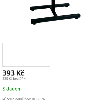
393 Kč
325 Kč bez DPH
Měrná
Skladem
cena:
Můžeme doručit do:
10.8.2026