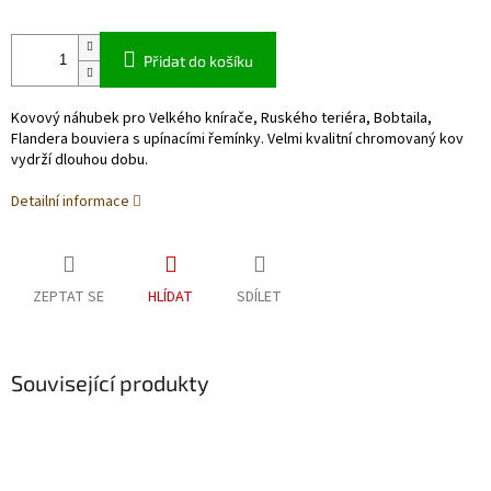
Přidat do košíku
Kovový náhubek pro Velkého knírače, Ruského teriéra, Bobtaila,
Flandera bouviera s upínacími řemínky. Velmi kvalitní chromovaný kov
vydrží dlouhou dobu.
Detailní informace
ZEPTAT SE
HLÍDAT
SDÍLET
Související produkty