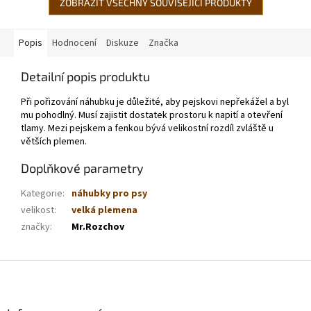
ZOBRAZIT VŠECHNY SOUVISEJÍCÍ PRODUKTY
Popis
Hodnocení
Diskuze
Značka
Detailní popis produktu
Při pořizování náhubku je důležité, aby pejskovi nepřekážel a byl
mu pohodlný. Musí zajistit dostatek prostoru k napití a otevření
tlamy. Mezi pejskem a fenkou bývá velikostní rozdíl zvláště u
větších plemen.
Doplňkové parametry
Kategorie
:
náhubky pro psy
velikost
:
velká plemena
značky
:
Mr.Rozchov
Z
á
p