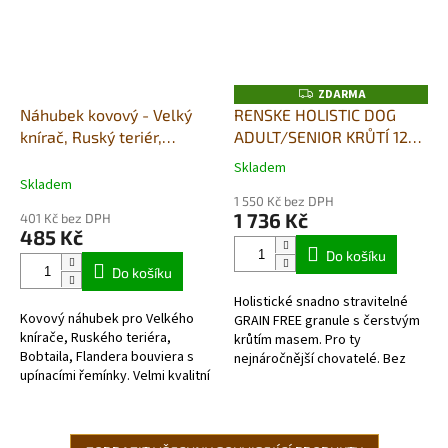
ZDARMA
Z
D
Náhubek kovový - Velký
RENSKE HOLISTIC DOG
A
knírač, Ruský teriér,
ADULT/SENIOR KRŮTÍ 12kg
R
M
Bobtail, Flander bouvier -
+ DUŠENÉ MASO V PÁŘE
A
Skladem
Průměrné
pes
395G DÁREK ZDARMA
Skladem
hodnocení
1 550 Kč bez DPH
produktu
1 736 Kč
401 Kč bez DPH
je
485 Kč
5,0
Do košíku
z
Do košíku
5
Holistické snadno stravitelné
hvězdiček.
Kovový náhubek pro Velkého
GRAIN FREE granule s čerstvým
knírače, Ruského teriéra,
krůtím masem. Pro ty
Bobtaila, Flandera bouviera s
nejnáročnější chovatelé. Bez
upínacími řemínky. Velmi kvalitní
obilovin- skutečně
chromovaný kov vydrží dlouhou
hypoalergenní. Velmi lehce
dobu.
stravitelné vhodné...