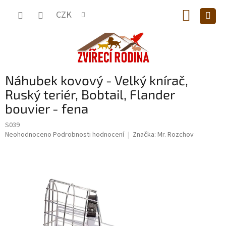
Přejít
NÁKUP
na
CZK
obsah
KOŠÍK
Náhubek kovový - Velký knírač,
Ruský teriér, Bobtail, Flander
bouvier - fena
S039
Průměrné
Neohodnoceno
Podrobnosti hodnocení
Značka:
Mr. Rozchov
hodnocení
produktu
je
0,0
z
5
hvězdiček.