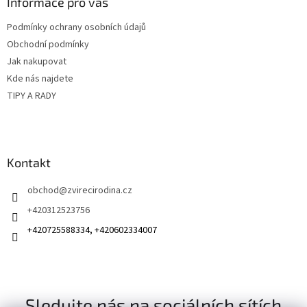
a
Informace pro vás
t
Podmínky ochrany osobních údajů
í
Obchodní podmínky
Jak nakupovat
Kde nás najdete
TIPY A RADY
Kontakt
obchod
@
zvirecirodina.cz
+420312523756
+420725588334, +420602334007
Sledujte nás na sociálních sítích