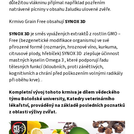
důležitou vlákninu přijímal například pozřením
natrávené pícniny v obsahu žaludku ulovené zvěře.
Krmivo Grain Free obsahují
SYNOX 3D
SYNOX 3D
je směs vyvážených extraktů z rostlin GMO –
Free (bezgenetické modifikace organismu) ve své
přirozené formě (rozmarýn, hroznové víno, kurkuma,
citrusové plody, hřebíček) SYNOX 3D zlepšuje účinnost
mastných kyselin Omega 3 , které podporují řadu
tělesných funkcí (kloubních, proti zánětlivých,
kognitivních a chrání před poškozením volnými radikály
při oběhu krve). .
Kompletní vývoj tohoto krmiva je dílem vědeckého
týmu Boloňské university, Katedry veterinárního
lékařství, prováděný na základě posledních poznatků
z oblasti výživy zvířat.