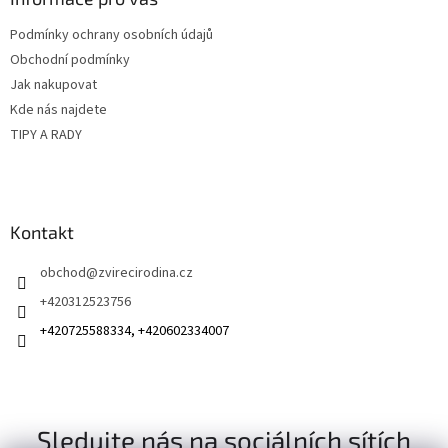
t
Podmínky ochrany osobních údajů
í
Obchodní podmínky
Jak nakupovat
Kde nás najdete
TIPY A RADY
Kontakt
obchod
@
zvirecirodina.cz
+420312523756
+420725588334, +420602334007
Sledujte nás na sociálních sítích