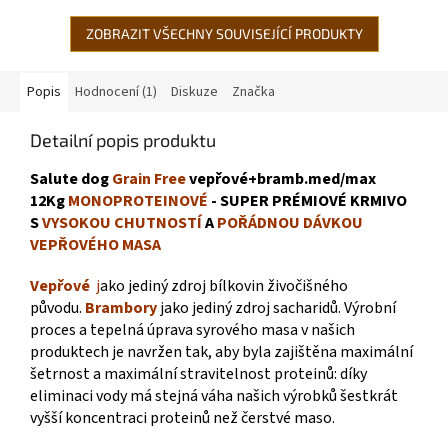
cestou...
takže ucho...
ZOBRAZIT VŠECHNY SOUVISEJÍCÍ PRODUKTY
Popis
Hodnocení (1)
Diskuze
Značka
Detailní popis produktu
Salute
dog
Grain Free
vepřové+bramb.med/max
12Kg
MONOPROTEINOVÉ
- SUPER PRÉMIOVÉ KRMIVO
S
VYSOKOU CHUTNOSTÍ
A
POŘÁDNOU DÁVKOU
VEPŘOVÉHO MASA
Vepřové
j
ako jediný zdroj bílkovin živočišného
původu.
Brambory
jako jediný zdroj sacharidů. Výrobní
proces a tepelná úprava syrového masa v našich
produktech je navržen tak, aby byla zajištěna maximální
šetrnost a maximální stravitelnost proteinů: díky
eliminaci vody má stejná váha našich výrobků šestkrát
vyšší koncentraci proteinů než čerstvé maso.