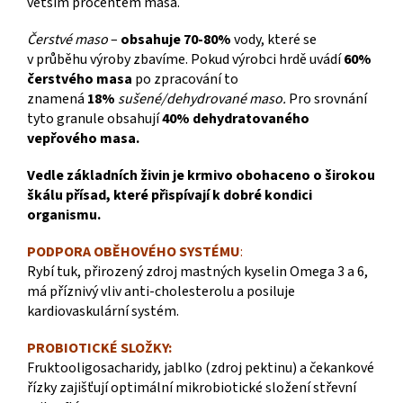
větším procentem masa.
Čerstvé maso
–
obsahuje 70-80%
vody, které se
v průběhu výroby zbavíme. Pokud výrobci hrdě uvádí
60%
čerstvého masa
po zpracování to
znamená
18%
sušené/dehydrované maso.
Pro srovnání
tyto granule obsahují
40% dehydratovaného
vepřového masa.
Vedle základních živin je krmivo obohaceno o širokou
škálu přísad, které přispívají k dobré kondici
organismu.
PODPORA OBĚHOVÉHO SYSTÉMU
:
Rybí tuk, přirozený zdroj mastných kyselin Omega 3 a 6,
má příznivý vliv anti-cholesterolu a posiluje
kardiovaskulární systém.
PROBIOTICKÉ SLOŽKY:
Fruktooligosacharidy, jablko (zdroj pektinu) a čekankové
řízky zajišťují optimální mikrobiotické složení střevní