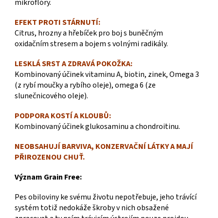
mikroflóry.
EFEKT PROTI STÁRNUTÍ:
Citrus, hrozny a hřebíček pro boj s buněčným
oxidačním
stresem a bojem s volnými radikály.
LESKLÁ SRST A ZDRAVÁ POKOŽKA:
Kombinovaný účinek vitaminu A, biotin, zinek, Omega 3
(z rybí moučky a rybího oleje), omega 6 (ze
slunečnicového oleje).
PODPORA KOSTÍ A KLOUBŮ:
Kombinovaný účinek glukosaminu a chondroitinu.
NEOBSAHUJÍ BARVIVA, KONZERVAČNÍ LÁTKY A MAJÍ
PŘIROZENOU CHUŤ.
Význam Grain Free:
Pes obiloviny ke svému životu nepotřebuje, jeho trávící
systém totiž nedokáže škroby v nich obsažené