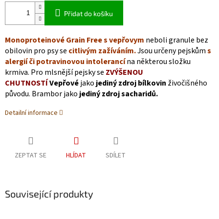
Přidat do košíku
Monoproteinové Grain Free s vepřovym
neboli granule bez
obilovin pro psy se
citlivým zažíváním.
Jsou určeny pejskům
s
alergií či potravinovou intolerancí
na některou složku
krmiva. Pro mlsnější pejsky se
ZVÝŠENOU
CHUTNOSTÍ
Vepřové
jako
jediný zdroj bílkovin
živočišného
původu. Brambor jako
jediný zdroj sacharidů.
Detailní informace
ZEPTAT SE
HLÍDAT
SDÍLET
Související produkty