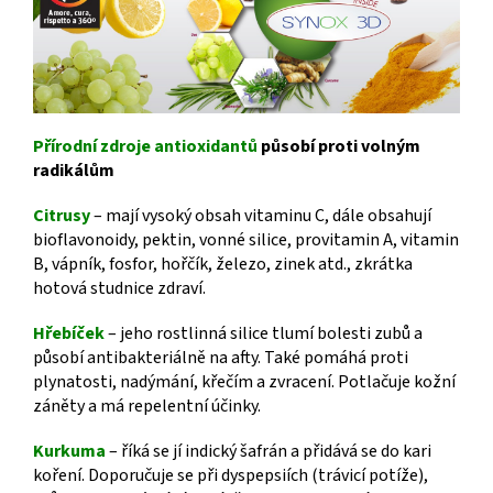
Přírodní zdroje antioxidantů
působí proti volným
radikálům
Citrusy
– mají vysoký obsah vitaminu C, dále obsahují
bioflavonoidy, pektin, vonné silice, provitamin A, vitamin
B, vápník, fosfor, hořčík, železo, zinek atd., zkrátka
hotová studnice zdraví.
Hřebíček
– jeho rostlinná silice tlumí bolesti zubů a
působí antibakteriálně na afty. Také pomáhá proti
plynatosti, nadýmání, křečím a zvracení. Potlačuje kožní
záněty a má repelentní účinky.
Kurkuma
– říká se jí indický šafrán a přidává se do kari
koření. Doporučuje se při dyspepsiích (trávicí potíže),