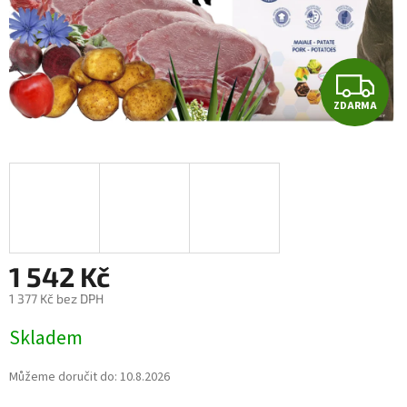
Z
ZDARMA
D
A
R
M
A
1 542 Kč
1 377 Kč bez DPH
Měrná
Skladem
cena:
Můžeme doručit do:
10.8.2026