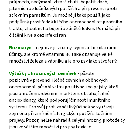
průjmech, nadýmání, ztrátě chuti, hepatitidách,
jaterních a žlučníkových potížích a při prevenci proti
střevním parazitům. Je možné ji také použít jako
podpůrný prostředek k léčbě onemocnění respiračního
traktu, zhoubného bujení a zánětů ledvin. Pomáhá při
čištění krve a dezinfekci ran.
Rozmarýn
– nejenže je známý svými antioxidačními
účinky, ale kromě vitaminu B6 také obsahuje velké
množství železa a vápníku a je pro psy jako stvořený.
Výtažky z hroznových semínek
- působí
pozitivně v prevenci i léčbě cévních a oběhových
onemocnění, působí velmi pozitivně i na pejsky, kteří
jsou ohroženi srdečním infarktem. obsahují silné
antioxidanty, které podporují činnost imunitního
systému. Pro svůj protizánětlivý účinek se využívají
zejména při zmírnění alergických potíží s kožními
projevy. Pozor, nelze nahradit celými hrozny, protože ty
jsou ve větším množství pro psy toxické.