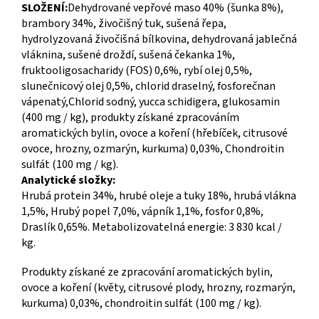
SLOŽENÍ:
Dehydrované vepřové maso 40% (šunka 8%),
brambory 34%, živočišný tuk, sušená řepa,
hydrolyzovaná živočišná bílkovina, dehydrovaná jablečná
vláknina, sušené droždí, sušená čekanka 1%,
fruktooligosacharidy (FOS) 0,6%, rybí olej 0,5%,
slunečnicový olej 0,5%, chlorid draselný, fosforečnan
vápenatý,Chlorid sodný, yucca schidigera, glukosamin
(400 mg / kg), produkty získané zpracováním
aromatických bylin, ovoce a koření (hřebíček, citrusové
ovoce, hrozny, ozmarýn, kurkuma) 0,03%, Chondroitin
sulfát (100 mg / kg).
Analytické složky:
Hrubá protein 34%, hrubé oleje a tuky 18%, hrubá vlákna
1,5%, Hrubý popel 7,0%, vápník 1,1%, fosfor 0,8%,
Draslík 0,65%. Metabolizovatelná energie: 3 830 kcal /
kg.
Produkty získané ze zpracování aromatických bylin,
ovoce a koření (květy, citrusové plody, hrozny, rozmarýn,
kurkuma) 0,03%, chondroitin sulfát (100 mg / kg).