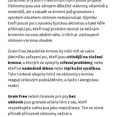
zpracovat a ty psím trávicím ústrojím pouze projdou.
Obiloviny jsou sice zdrojem důležité vlákniny, vitamínů a
minerálů, ale v zásadě se krmení psů granulemi s
vysokým obsahem obilovin nedoporučuje. Výjimku
tvoří pouze psi s vysokou fyzickou aktivitou a také hůře
přibírající psi, kteří mají problém dostat se běžným
krmením na svou ideální váhu. U těch je zastoupení
obilovin v krmivu vhodné.
Grain Free bezobilné krmivo by měli mít ve svém
jídelníčku zařazení psi, kteří jsou
citlivější na složení
krmiva
, u kterých se vyskytly
střevní problémy
, nebo
kteří se
nadměrně drbou
nebo
trpí kožní vyrážkou
.
Tyto rizikové skupiny totiž na obiloviny v krmivu
reagují celkovým podrážděním, a často i alergickou
reakcí.
Grain Free
neboli Granule pro psy
bez
obilovin
jsou granule určeny těm z vás, kteří
respektujete svého psa jako masožravce. Ten ve volné
přírodě přirozeně obiloviny nežral a