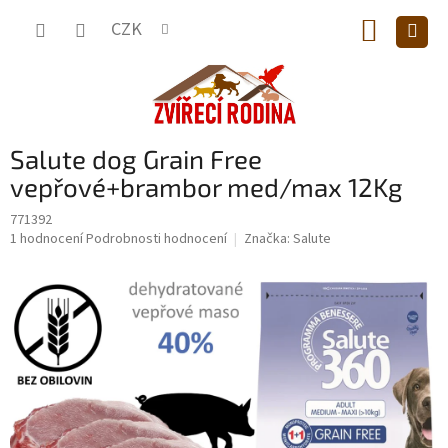
Přejít
NÁKUP
na
CZK
obsah
KOŠÍK
Salute dog Grain Free
vepřové+brambor med/max 12Kg
771392
Průměrné
1 hodnocení
Podrobnosti hodnocení
Značka:
Salute
hodnocení
produktu
je
5,0
z
5
hvězdiček.