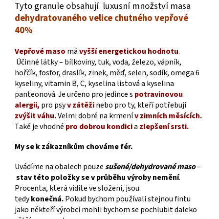
Tyto granule obsahují luxusní množství masa
dehydratovaného velice chutného vepřové
40%
Vepřové maso
má
vyšší energetickou hodnotu
.
Účinné látky – bílkoviny, tuk, voda, železo, vápník,
hořčík, fosfor, draslík, zinek, měď, selen, sodík, omega 6
kyseliny, vitamin B, C, kyselina listová a kyselina
panteonová.
Je určeno pro jedince s
potravinovou
alergii,
pro psy
v zátěži
nebo pro ty
, kteří
potřebují
zvýšit váhu.
Velmi dobré na krmení
v zimních měsících.
Také je vhodné
pro dobrou kondici
a
zlepšení srsti.
My se k zákazníkům chováme fér.
Uvádíme na obalech pouze
sušené/dehydrované maso
–
stav této položky se v průběhu výroby nemění
.
Procenta, která vidíte ve složení, jsou
tedy
konečná.
Pokud bychom používali stejnou fintu
jako někteří výrobci mohli bychom se pochlubit daleko