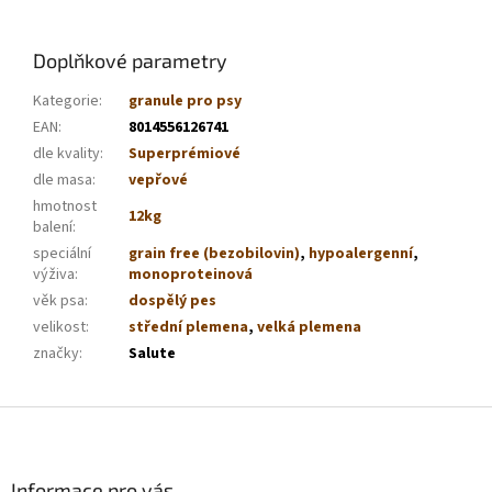
Doplňkové parametry
Kategorie
:
granule pro psy
EAN
:
8014556126741
dle kvality
:
Superprémiové
dle masa
:
vepřové
hmotnost
12kg
balení
:
speciální
grain free (bezobilovin)
,
hypoalergenní
,
výživa
:
monoproteinová
věk psa
:
dospělý pes
velikost
:
střední plemena
,
velká plemena
značky
:
Salute
Z
á
p
a
Informace pro vás