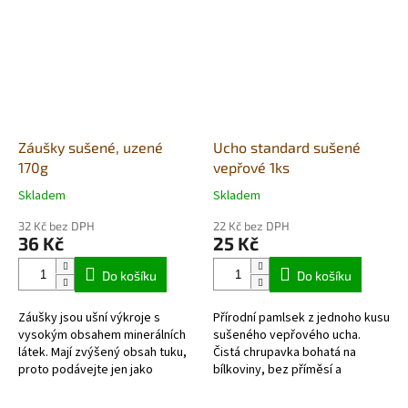
Záušky sušené, uzené
Ucho standard sušené
170g
vepřové 1ks
Skladem
Skladem
Průměrné
Průměrné
hodnocení
hodnocení
32 Kč bez DPH
22 Kč bez DPH
produktu
produktu
36 Kč
25 Kč
je
je
5,0
4,8
Do košíku
Do košíku
z
z
5
5
Záušky jsou ušní výkroje s
Přírodní pamlsek z jednoho kusu
hvězdiček.
hvězdiček.
vysokým obsahem minerálních
sušeného vepřového ucha.
látek. Mají zvýšený obsah tuku,
Čistá chrupavka bohatá na
proto podávejte jen jako
bílkoviny, bez příměsí a
pamlsek v rozumné míře.
konzervantů. Sušení začíná
Pamlsek je vyrobený přírodní
ještě za zmraženého stavu,