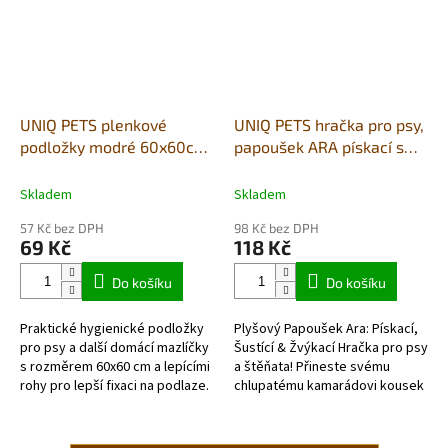
UNIQ PETS plenkové
UNIQ PETS hračka pro psy,
podložky modré 60x60cm
papoušek ARA pískací s
s lepícími rohy 10 kusů
uzly a šustícím ocasem
(24ks karton)
16x10x30cm
Skladem
Skladem
57 Kč bez DPH
98 Kč bez DPH
69 Kč
118 Kč
Do košíku
Do košíku
Praktické hygienické podložky
Plyšový Papoušek Ara: Pískací,
pro psy a další domácí mazlíčky
Šustící & Žvýkací Hračka pro psy
s rozměrem 60x60 cm a lepícími
a štěňata! Přineste svému
rohy pro lepší fixaci na podlaze.
chlupatému kamarádovi kousek
Díky 5vrstvé savé konstrukci
exotiky a nekonečné zábavy s
pomáhají chránit...
naším plyšovým...