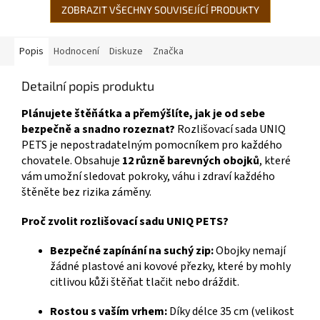
ZOBRAZIT VŠECHNY SOUVISEJÍCÍ PRODUKTY
Popis
Hodnocení
Diskuze
Značka
Detailní popis produktu
Plánujete štěňátka a přemýšlíte, jak je od sebe
bezpečně a snadno rozeznat?
Rozlišovací sada UNIQ
PETS je nepostradatelným pomocníkem pro každého
chovatele. Obsahuje
12 různě barevných obojků
, které
vám umožní sledovat pokroky, váhu i zdraví každého
štěněte bez rizika záměny.
Proč zvolit rozlišovací sadu UNIQ PETS?
Bezpečné zapínání na suchý zip:
Obojky nemají
žádné plastové ani kovové přezky, které by mohly
citlivou kůži štěňat tlačit nebo dráždit.
Rostou s vaším vrhem:
Díky délce 35 cm (velikost