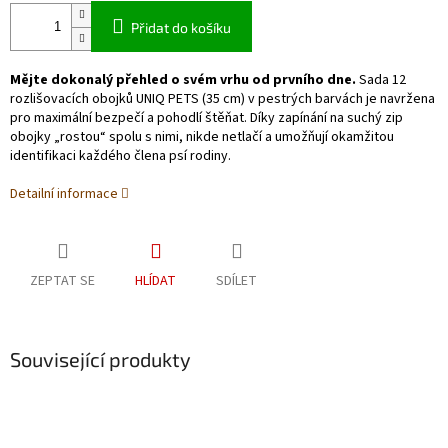
Přidat do košíku
Mějte dokonalý přehled o svém vrhu od prvního dne.
Sada 12
rozlišovacích obojků UNIQ PETS (35 cm) v pestrých barvách je navržena
pro maximální bezpečí a pohodlí štěňat. Díky zapínání na suchý zip
obojky „rostou“ spolu s nimi, nikde netlačí a umožňují okamžitou
identifikaci každého člena psí rodiny.
Detailní informace
ZEPTAT SE
HLÍDAT
SDÍLET
Související produkty