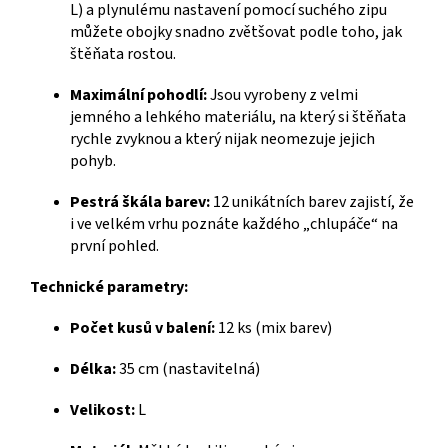
L) a plynulému nastavení pomocí suchého zipu
můžete obojky snadno zvětšovat podle toho, jak
štěňata rostou.
Maximální pohodlí:
Jsou vyrobeny z velmi
jemného a lehkého materiálu, na který si štěňata
rychle zvyknou a který nijak neomezuje jejich
pohyb.
Pestrá škála barev:
12 unikátních barev zajistí, že
i ve velkém vrhu poznáte každého „chlupáče“ na
první pohled.
Technické parametry:
Počet kusů v balení:
12 ks (mix barev)
Délka:
35 cm (nastavitelná)
Velikost:
L