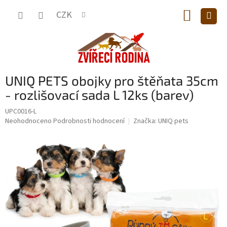
Přejít
NÁKUP
na
CZK
obsah
KOŠÍK
UNIQ PETS obojky pro štěňata 35cm
- rozlišovací sada L 12ks (barev)
UPC0016-L
Průměrné
Neohodnoceno
Podrobnosti hodnocení
Značka:
UNIQ pets
hodnocení
produktu
je
0,0
z
5
hvězdiček.