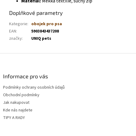
Materiál:
Měkká textilie, suchý zip
Doplňkové parametry
Kategorie
:
obojek pro psa
EAN
:
5903843437208
značky
:
UNIQ pets
Z
á
p
a
Informace pro vás
t
Podmínky ochrany osobních údajů
í
Obchodní podmínky
Jak nakupovat
Kde nás najdete
TIPY A RADY