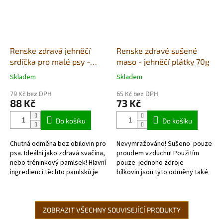
Renske zdravá jehněčí
Renske zdravé sušené
srdíčka pro malé psy -
maso - jehněčí plátky 70g
dóza 100g
Skladem
Skladem
Průměrné
Průměrné
hodnocení
hodnocení
79 Kč bez DPH
65 Kč bez DPH
produktu
produktu
88 Kč
73 Kč
je
je
5,0
5,0
Do košíku
Do košíku
z
z
5
5
Chutná odměna bez obilovin pro
Nevymražováno! Sušeno pouze
hvězdiček.
hvězdiček.
psa. Ideální jako zdravá svačina,
proudem vzduchu! Použitím
nebo tréninkový pamlsek! Hlavní
pouze jednoho zdroje
ingrediencí těchto pamlsků je
bílkovin jsou tyto odměny také
jehněčí maso (95%). Vzhledem k
velmi vhodné pro alergické psy,
jednomu zdroji...
nebo pro...
ZOBRAZIT VŠECHNY SOUVISEJÍCÍ PRODUKTY