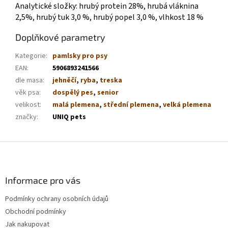
Analytické složky: hrubý protein 28%, hrubá vláknina
2,5%, hrubý tuk 3,0 %, hrubý popel 3,0 %, vlhkost 18 %
Doplňkové parametry
Kategorie
:
pamlsky pro psy
EAN
:
5906893241566
dle masa
:
jehněčí
,
ryba
,
treska
věk psa
:
dospělý pes
,
senior
velikost
:
malá plemena
,
střední plemena
,
velká plemena
značky
:
UNIQ pets
Z
á
p
a
Informace pro vás
t
Podmínky ochrany osobních údajů
í
Obchodní podmínky
Jak nakupovat