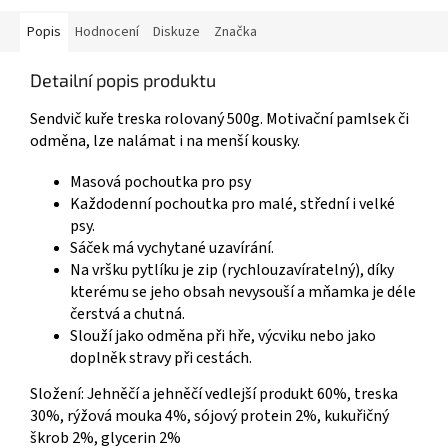
Popis
Hodnocení
Diskuze
Značka
Detailní popis produktu
Sendvič kuře treska rolovaný 500g. Motivační pamlsek či
odměna, lze nalámat i na menší kousky.
Masová pochoutka pro psy
Každodenní pochoutka pro malé, střední i velké
psy.
Sáček má vychytané uzavírání.
Na vršku pytlíku je zip (rychlouzavíratelný), díky
kterému se jeho obsah nevysouší a mňamka je déle
čerstvá a chutná.
Slouží jako odměna při hře, výcviku nebo jako
doplněk stravy při cestách.
Složení: Jehněčí a jehněčí vedlejší produkt 60%, treska
30%, rýžová mouka 4%, sójový protein 2%, kukuřičný
škrob 2%, glycerin 2%