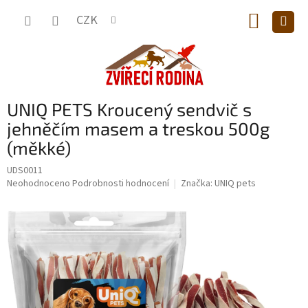
Přejít
NÁKUP
na
CZK
obsah
KOŠÍK
UNIQ PETS Kroucený sendvič s
jehněčím masem a treskou 500g
(měkké)
UDS0011
Průměrné
Neohodnoceno
Podrobnosti hodnocení
Značka:
UNIQ pets
hodnocení
produktu
je
0,0
z
5
hvězdiček.