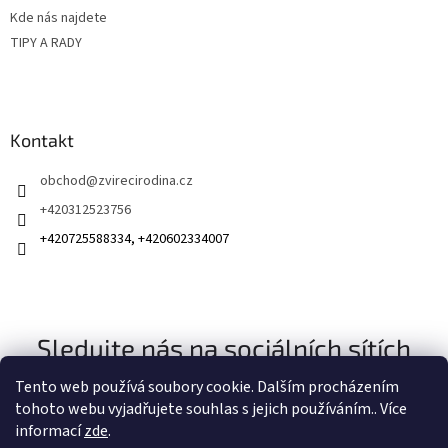
Kde nás najdete
TIPY A RADY
Kontakt
obchod
@
zvirecirodina.cz
+420312523756
+420725588334, +420602334007
Sledujte nás na sociálních sítích
Tento web používá soubory cookie. Dalším procházením
tohoto webu vyjadřujete souhlas s jejich používáním.. Více
informací
zde
.