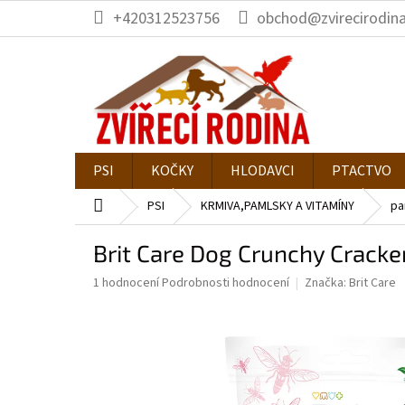
Přejít
+420312523756
obchod@zvirecirodina
na
obsah
PSI
KOČKY
HLODAVCI
PTACTVO
Domů
PSI
KRMIVA,PAMLSKY A VITAMÍNY
pa
Brit Care Dog Crunchy Cracke
Průměrné
1 hodnocení
Podrobnosti hodnocení
Značka:
Brit Care
hodnocení
produktu
je
5,0
z
5
hvězdiček.