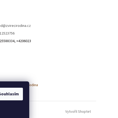
od
@
zvirecirodina.cz
12523756
25588334, +4206023
Souhlasím
Vytvořil Shoptet