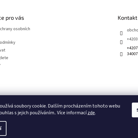
e pro vás
Kontakt
chrany osobních
obch
+4203
podmínky
+4207
vat
34007
jdete
Y
 na sociálních sítích
oužívá soubory cookie. Dalším procházením tohoto webu
ouhlas s jejich používáním.. Více informací
zde
.
í
Získejte slevu 100 Kč