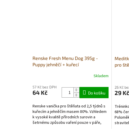
Renske Fresh Menu Dog 395g -
Meditk
Puppy jehněčí + kuřecí
pro št
Skladem
Průměrné
Průměr
hodnocení
hodnoce
57 Kč bez DPH
26 Kč b
produktu
produkt
64 Kč
29 K
je
Do košíku
je
5,0
5,0
z
z
Renske vanička pro štěňata od 2,5 týdnů s
Trénink
5
5
kuřecím a jehněčím masem 80%. Vzhledem
68% čer
hvězdiček.
hvězdič
k vysoké kvalitě přírodních surovin a
Poloměk
šetrnému způsobu vaření pouze v páře,
stravite
může být toto krmivo...