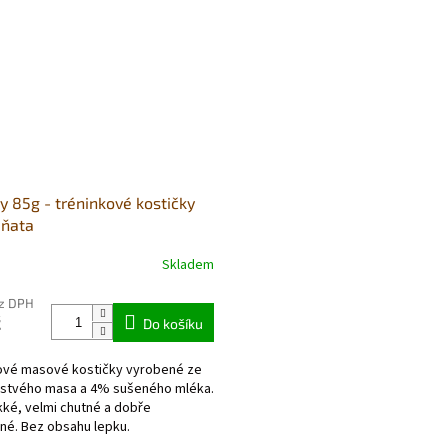
y 85g - tréninkové kostičky
ěňata
Skladem
né
ní
ez DPH
u
č
Do košíku
ové masové kostičky vyrobené ze
stvého masa a 4% sušeného mléka.
ek.
ké, velmi chutné a dobře
lné. Bez obsahu lepku.