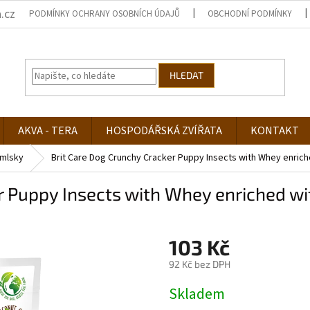
.cz
PODMÍNKY OCHRANY OSOBNÍCH ÚDAJŮ
OBCHODNÍ PODMÍNKY
HLEDAT
AKVA - TERA
HOSPODÁŘSKÁ ZVÍŘATA
KONTAKT
mlsky
Brit Care Dog Crunchy Cracker Puppy Insects with Whey enrich
r Puppy Insects with Whey enriched wi
103 Kč
92 Kč bez DPH
Měrná
Skladem
cena: