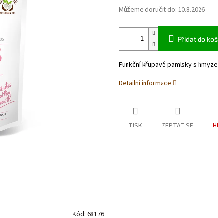
Můžeme doručit do:
10.8.2026
Přidat do koš
Funkční křupavé pamlsky s hmyze
Detailní informace
TISK
ZEPTAT SE
H
Kód:
68176