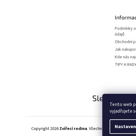
a
t
Informac
í
Podmínky o
údajů
Obchodní 
Jak nakupo
Kde nás na
TIPY A RAD
Sledujte nás
Tento web p
vyjadřujete s
Nastaven
Copyright 2026
Zvířecí rodina
. Všechna práva vyhrazena.