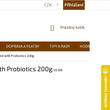
CZK
Přihlášení
JAK NAKUPOVAT
KDE NÁS NAJDETE
TIPY A RADY
NÁKUPNÍ
Prázdný košík
KOŠÍK
DOPRAVA A PLATBY
TIPY A RADY
HODNOCENÍ OB
ed with Probiotics 200g
th Probiotics 200g
16.365