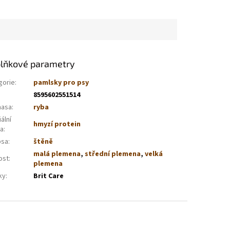
lňkové parametry
gorie
:
pamlsky pro psy
8595602551514
masa
:
ryba
ální
hmyzí protein
va
:
psa
:
štěně
malá plemena
,
střední plemena
,
velká
ost
:
plemena
ky
:
Brit Care