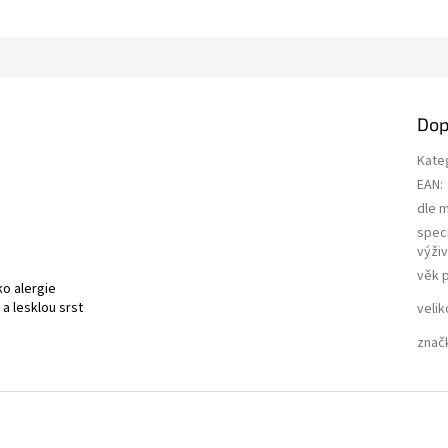
Dop
Kate
EAN
:
dle 
speci
výži
věk 
ko alergie
a lesklou srst
velik
znač