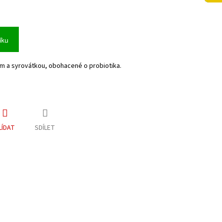
íku
m a syrovátkou, obohacené o probiotika.
LÍDAT
SDÍLET