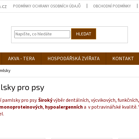
.cz
PODMÍNKY OCHRANY OSOBNÍCH ÚDAJŮ
OBCHODNÍ PODMÍNKY
HLEDAT
AKVA - TERA
HOSPODÁŘSKÁ ZVÍŘATA
KONTAKT
mlsky
lsky pro psy
í pamlsky pro psy.
Široký
výběr dentálních, výcvikových, funkčních
monoproteinových
,
hypoalergenních
a v potravinářské kvalitě.
el.