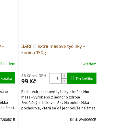
 -
BARFIT extra masové tyčinky -
konina 150g
Skladem
Skladem
88 Kč bez DPH
 košíku
Do košíku
99 Kč
ěčího
Barfit extra masové tyčinky z koňského
masa - vyrobeno z jednoho zdroje
měkká
živočišných bílkovin. Skvělá poloměkká
 nalámat
pochoutka, která se dá jednoduše nalámat
a...
A90601B
Kód:
WA90600B