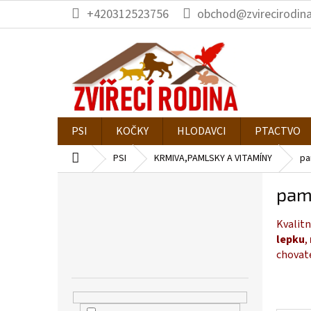
Přejít
+420312523756
obchod@zvirecirodina
na
obsah
PSI
KOČKY
HLODAVCI
PTACTVO
Domů
PSI
KRMIVA,PAMLSKY A VITAMÍNY
pa
P
pam
o
s
Kvalitn
t
lepku
,
r
chovat
a
n
n
í