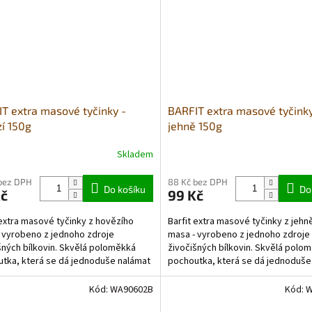
T extra masové tyčinky -
BARFIT extra masové tyčinky
í 150g
jehně 150g
Skladem
rné
cení
ktu
bez DPH
88 Kč bez DPH
Do košíku
Do
Kč
99 Kč
 extra masové tyčinky z hovězího
Barfit extra masové tyčinky z jehn
 vyrobeno z jednoho zdroje
masa - vyrobeno z jednoho zdroje
šných bílkovin. Skvělá poloměkká
živočišných bílkovin. Skvělá polo
ček.
tka, která se dá jednoduše nalámat
pochoutka, která se dá jednoduše
t také jako...
a použít také jako...
Kód:
WA90602B
Kód:
W