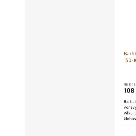
Barfi
150-1
96 Kč 
108
Barfit
voňavý
věku. 
klobás
obilov