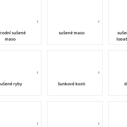
írodní sušené
sušené maso
sušen
maso
lopat
sušené ryby
šunkové kosti
d