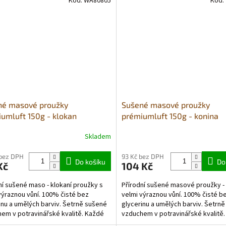
Kód:
WA80805
Kód:
né masové proužky
Sušené masové proužky
umluft 150g - klokan
prémiumluft 150g - konina
Skladem
rné
Průměrné
cení
hodnocení
ktu
produktu
 bez DPH
93 Kč bez DPH
Do košíku
Do
Kč
104 Kč
je
5,0
ní sušené maso - klokaní proužky s
Přírodní sušené masové proužky - 
z
výraznou vůní. 100% čisté bez
velmi výraznou vůní. 100% čisté b
5
inu a umělých barviv. Šetrně sušené
glycerinu a umělých barviv. Šetrn
ček.
hvězdiček.
em v potravinářské kvalitě. Každé
vzduchem v potravinářské kvalitě
 obsahuje...
balení obsahuje...