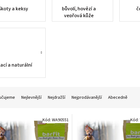
škoty a keksy
bůvolí, hovězí a
č
vepřová kůže
ací a naturální
učujeme
Nejlevnější
Nejdražší
Nejprodávanější
Abecedně
Kód:
WA90551
Kód: