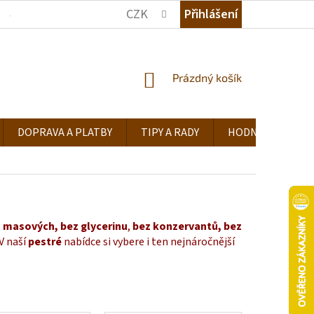
CZK
Přihlášení
JAK NAKUPOVAT
KDE NÁS NAJDETE
TIPY A RADY
NÁKUPNÍ
Prázdný košík
KOŠÍK
DOPRAVA A PLATBY
TIPY A RADY
HODNOCENÍ OB
,
masových,
bez glycerinu
,
bez konzervantů,
bez
 V naší
pestré
nabídce si vybere i ten nejnáročnější