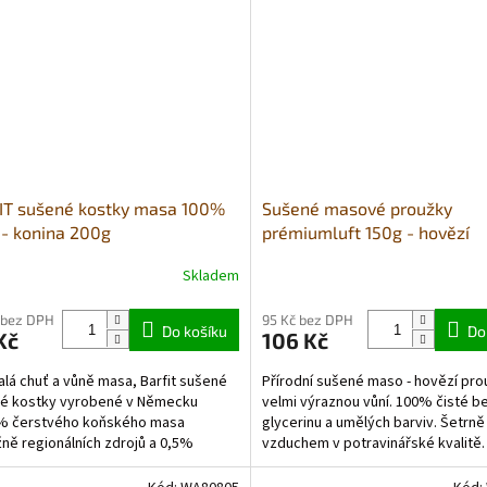
IT sušené kostky masa 100%
Sušené masové proužky
 - konina 200g
prémiumluft 150g - hovězí
Skladem
rné
Průměrné
cení
hodnocení
ktu
produktu
 bez DPH
95 Kč bez DPH
Do košíku
Do
Kč
106 Kč
je
5,0
lá chuť a vůně masa, Barfit sušené
Přírodní sušené maso - hovězí pro
z
é kostky vyrobené v Německu
velmi výraznou vůní. 100% čisté b
5
5% čerstvého koňského masa
glycerinu a umělých barviv. Šetrn
ček.
hvězdiček.
ně regionálních zdrojů a 0,5%
vzduchem v potravinářské kvalitě
ených skořápek z mušlí....
balení obsahuje...