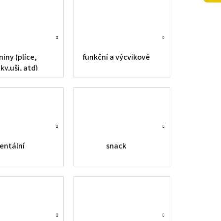
iny (plíce,
funkční a výcvikové
ky,uši, atd)
entální
snack