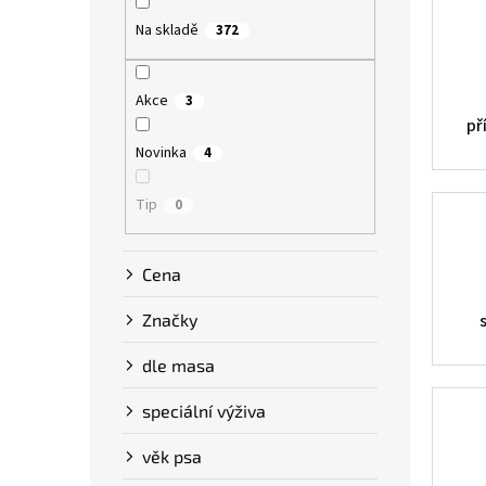
p
Na skladě
a
372
n
e
Akce
3
l
př
Novinka
4
Tip
0
Cena
Značky
dle masa
speciální výživa
věk psa