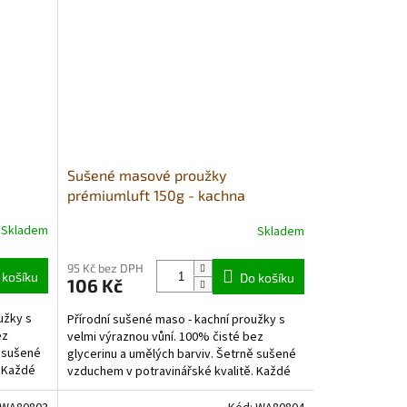
Sušené masové proužky
prémiumluft 150g - kachna
Skladem
Skladem
Průměrné
hodnocení
produktu
95 Kč bez DPH
 košíku
Do košíku
106 Kč
je
5,0
užky s
Přírodní sušené maso - kachní proužky s
z
ez
velmi výraznou vůní. 100% čisté bez
5
ě sušené
glycerinu a umělých barviv. Šetrně sušené
hvězdiček.
. Každé
vzduchem v potravinářské kvalitě. Každé
balení obsahuje...