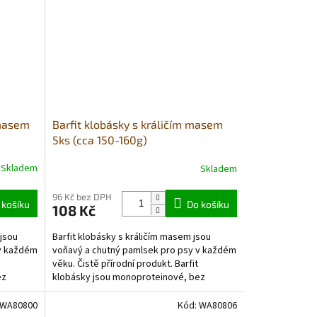
 masem
Barfit klobásky s králičím masem
5ks (cca 150-160g)
Skladem
Skladem
96 Kč bez DPH
 košíku
Do košíku
108 Kč
jsou
Barfit klobásky s králičím masem jsou
 v každém
voňavý a chutný pamlsek pro psy v každém
věku. Čistě přírodní produkt. Barfit
ez
klobásky jsou monoproteinové, bez
obilovin - jsou vhodné také...
WA80800
Kód:
WA80806