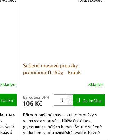
WA80803
Kód:
WA80804
Sušené masové proužky
prémiumluft 150g - králík
Skladem
Skladem
Průměrné
hodnocení
produktu
95 Kč bez DPH
 košíku
Do košíku
106 Kč
je
4,0
konina s
Přírodní sušené maso - králičí proužky s
z
ez
velmi výraznou vůní. 100% čisté bez
5
ě sušené
glycerinu a umělých barviv. Šetrně sušené
hvězdiček.
. Každé
vzduchem v potravinářské kvalitě. Každé
balení obsahuje...