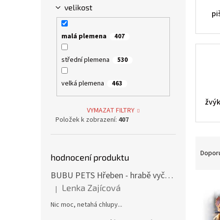
velikost
pi
malá plemena
407
střední plemena
530
velká plemena
463
žvýk
VYMAZAT FILTRY
Položek k zobrazení:
407
Ř
a
Dopor
hodnocení produktu
z
e
BUBU PETS Hřeben - hrabě vyčesávací dvouřadé modré 11x15cm
V
n
Lenka Zajícová
|
Hodnocení produktu je 1 z 5 hvězdiček.
ý
í
p
Nic moc, netahá chlupy...
p
i
r