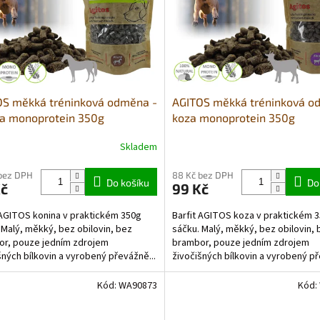
OS měkká tréninková odměna -
AGITOS měkká tréninková o
na monoprotein 350g
koza monoprotein 350g
Skladem
Průměrné
hodnocení
produktu
bez DPH
88 Kč bez DPH
Do košíku
Do
Kč
99 Kč
je
5,0
 AGITOS konina v praktickém 350g
Barfit AGITOS koza v praktickém 
z
 Malý, měkký, bez obilovin, bez
sáčku. Malý, měkký, bez obilovin, 
5
r, pouze jedním zdrojem
brambor, pouze jedním zdrojem
hvězdiček.
šných bílkovin a vyrobený převážně...
živočišných bílkovin a vyrobený p
čerstvých potravinářských...
Kód:
WA90873
Kód: