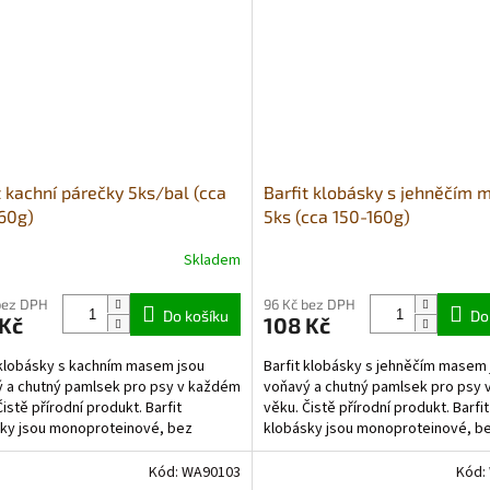
t kachní párečky 5ks/bal (cca
Barfit klobásky s jehněčím
60g)
5ks (cca 150-160g)
Skladem
bez DPH
96 Kč bez DPH
Do košíku
Do
 Kč
108 Kč
 klobásky s kachním masem jsou
Barfit klobásky s jehněčím masem 
 a chutný pamlsek pro psy v každém
voňavý a chutný pamlsek pro psy
Čistě přírodní produkt. Barfit
věku. Čistě přírodní produkt. Barfit
ky jsou monoproteinové, bez
klobásky jsou monoproteinové, b
in - vhodné také pro...
obilovin - vhodné také pro...
Kód:
WA90103
Kód: