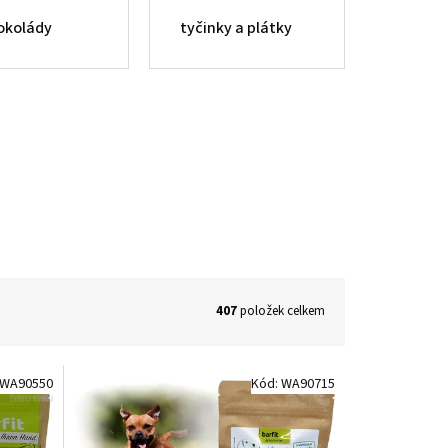
okolády
tyčinky a plátky
407
položek celkem
WA90550
Kód:
WA90715