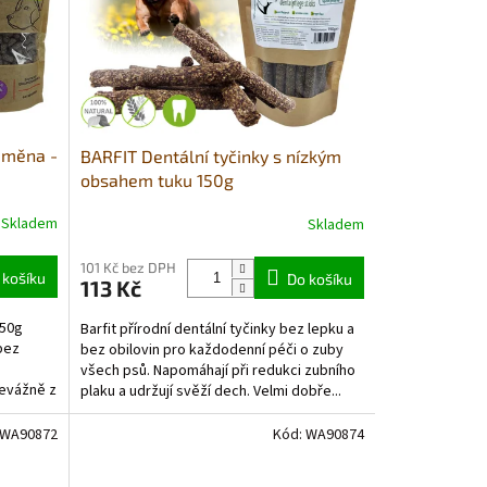
dměna -
BARFIT Dentální tyčinky s nízkým
obsahem tuku 150g
Skladem
Skladem
Průměrné
hodnocení
produktu
101 Kč bez DPH
 košíku
Do košíku
113 Kč
je
4,0
350g
Barfit přírodní dentální tyčinky bez lepku a
z
bez
bez obilovin pro každodenní péči o zuby
5
všech psů. Napomáhají při redukci zubního
hvězdiček.
řevážně z
plaku a udržují svěží dech. Velmi dobře...
WA90872
Kód:
WA90874