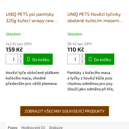
UNIQ PETS psí pamlsky
UNIQ PETS Hovězí tyčinky
320g kuřecí wrapy raw
obalené kuřecím masem
hide tyčinky 28cm
250g
Skladem
Skladem
142 Kč bez DPH
98 Kč bez DPH
159 Kč
110 Kč
Do košíku
Do košíku
Hovězí tyče obtočené plátkem
Pamlsky z kuřecího masa
kuřecího masa, vhodné
a tyčky z hovězí kůže jsou
především pro větší plemena.
chutnou odměnou pro psy.
Slouží jako odměna při hře,
výcviku nebo jako doplněk
stravy při cestách.
ZOBRAZIT VŠECHNY SOUVISEJÍCÍ PRODUKTY
Popis
Hodnocení (1)
Diskuze