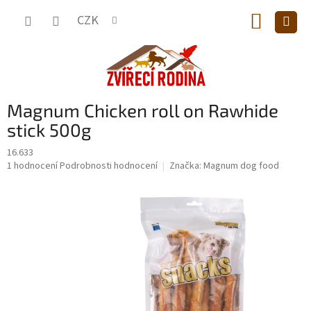
Přejít
NÁKUP
na
CZK
obsah
KOŠÍK
Magnum Chicken roll on Rawhide
stick 500g
16.633
Průměrné
1 hodnocení
Podrobnosti hodnocení
Značka:
Magnum dog food
hodnocení
produktu
je
5,0
z
5
hvězdiček.