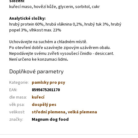
Složení
:
kuřecí maso, hovězí kůže, glycerin, sorbitol, cukr
Analytické složky:
hrubý protein 60%, hrubá vláknina 0,2%, hrubý tuk 3%, hrubý
popel 3%, vlhkost max. 23%
Uchovávejte na suchém a chladném místě.
Po otevření dobře uzavírejte zipovým uzávěrem obalu.
Nepodávejte svému zvířeti vysoušecí činidlo - desiccant.
Není určeno ke konzumaci lidmi
.
Doplňkové parametry
Kategorie
:
pamlsky pro psy
EAN
:
8595675201170
dle masa
:
kuřecí
věk psa
:
dospělý pes
velikost
:
střední plemena
,
velká plemena
značky
:
Magnum dog food
Z