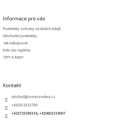
á
p
a
Informace pro vás
t
Podmínky ochrany osobních údajů
í
Obchodní podmínky
Jak nakupovat
Kde nás najdete
TIPY A RADY
Kontakt
obchod
@
zvirecirodina.cz
+420312523756
+420725588334, +420602334007