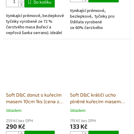
Do košíku
5
Vynikající prémiové,
hvězdiček.
Vynikající prémiové, bezlepkové
bezlepkové, tyčinky pro
tyčinky vyrobené ze 72 %
štěňata vyrobené
čerstvého masa (kuřecí a
ze 60% čerstvého
vepřová šunka serrano). Ideální
masa. Ideálním doplňkem s
každodenní odměna i doplněk
obsahem vitamínů a...
stravy, bohatý na bílkoviny, s...
Soft D&C donut s kuřecím
Soft D&C králičí ucho
masem 10cm 1ks (cena za
plněné kuřecím masem
celé bal.6ks)
230g
Skladem
Skladem
Průměrné
Průměrné
hodnocení
hodnocení
259 Kč bez DPH
119 Kč bez DPH
produktu
produktu
290 Kč
133 Kč
je
je