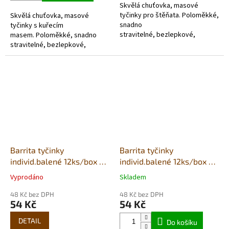
Skvělá chuťovka, masové
hvězdiček.
tyčinky pro štěňata. Poloměkké,
Skvělá chuťovka, masové
snadno
tyčinky s kuřecím
stravitelné, bezlepkové,
masem. Poloměkké, snadno
hypoalergenní, vyrobené
stravitelné, bezlepkové,
ze 60% čerstvého masa.
hypoalergenní, vyrobené
Balené...
ze 70% čerstvého...
Barrita tyčinky
Barrita tyčinky
individ.balené 12ks/box -
individ.balené 12ks/box -
jehně & kuře
šunka & kuře
Vyprodáno
Skladem
Průměrné
Průměrné
hodnocení
hodnocení
48 Kč bez DPH
48 Kč bez DPH
produktu
produktu
54 Kč
54 Kč
je
je
5,0
5,0
DETAIL
Do košíku
z
z