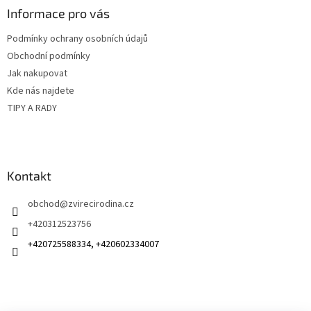
í
p
a
Informace pro vás
r
t
v
Podmínky ochrany osobních údajů
í
k
Obchodní podmínky
y
v
Jak nakupovat
ý
Kde nás najdete
p
TIPY A RADY
i
s
u
Kontakt
obchod
@
zvirecirodina.cz
+420312523756
+420725588334, +420602334007