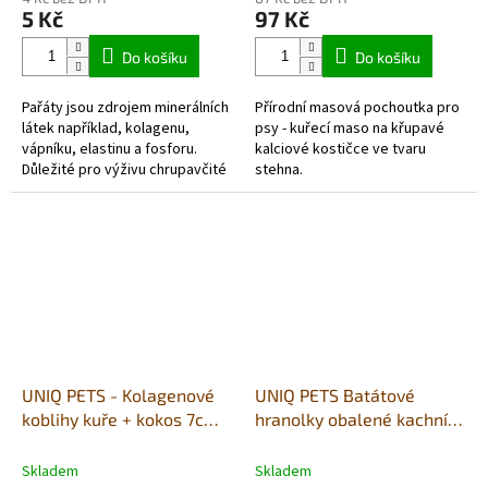
produktu
produktu
5 Kč
97 Kč
je
je
5,0
5,0
Do košíku
Do košíku
z
z
5
5
Pařáty jsou zdrojem minerálních
Přírodní masová pochoutka pro
hvězdiček.
hvězdiček.
látek například, kolagenu,
psy - kuřecí maso na křupavé
vápníku, elastinu a fosforu.
kalciové kostičce ve tvaru
Důležité pro výživu chrupavčité
stehna.
tkáně, podporuje tvorbu
kloubního maziva. Pomáhají...
UNIQ PETS - Kolagenové
UNIQ PETS Batátové
koblihy kuře + kokos 7cm -
hranolky obalené kachním
50g 1ks (bal.10ks)
masem 500g (měkké)
Skladem
Skladem