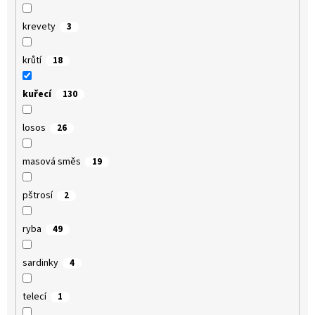
krevety
3
krůtí
18
kuřecí
130
losos
26
masová směs
19
pštrosí
2
ryba
49
sardinky
4
telecí
1