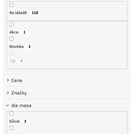
r
o
Na skladě
120
d
u
k
Akce
1
t
ů
Novinka
3
Tip
0
Cena
Značky
dle masa
bůvol
3