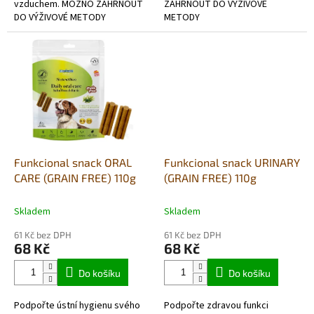
vzduchem. MOŽNO ZAHRNOUT
ZAHRNOUT DO VÝŽIVOVÉ
DO VÝŽIVOVÉ METODY
METODY
BARF- hypoalergenní, bez
BARF- hypoalergenní, bez
lepkové,v potravinářské kvalitě.
lepkové,v potravinářské kvalitě
Funkcional snack ORAL
Funkcional snack URINARY
CARE (GRAIN FREE) 110g
(GRAIN FREE) 110g
Skladem
Skladem
61 Kč bez DPH
61 Kč bez DPH
68 Kč
68 Kč
Do košíku
Do košíku
Podpořte ústní hygienu svého
Podpořte zdravou funkci