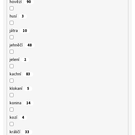
hovězí
90
husí
3
játra
10
jehněčí
48
jelení
2
kachní
83
klokaní
5
konina
14
kozí
4
králičí
33