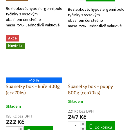
5
5
Bezlepkové, hypoalergenní poloměkké
Bezlepkové, hypoalergenní polom
hvězdiček.
hvězdiček.
tyčinky s vysokým
tyčinky s vysokým
obsahem čerstvého
obsahem čerstvého
masa 75%. Jednotlivě vakuově
masa 75%. Jednotlivě vakuově
balené ve stejný den výroby, v
balené ve stejný den výroby, v
balení 12 tyčinek
balení 12 tyčinek.
Akce
Novinka
–10 %
Španělky box - kuře 800g
Španělky box - puppy
(cca70ks)
800g (cca70ks)
Skladem
Průměrné
Skladem
hodnocení
221 Kč bez DPH
produktu
247 Kč
198 Kč bez DPH
je
222 Kč
5,0
Do košíku
z