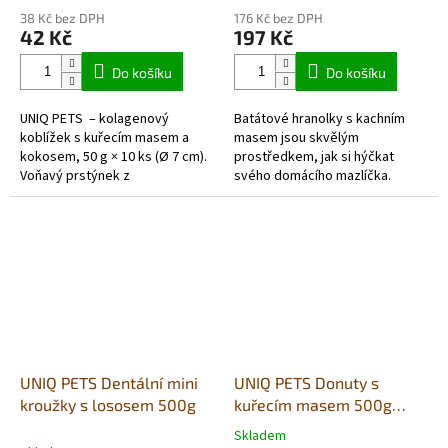
38 Kč bez DPH
176 Kč bez DPH
42 Kč
197 Kč
Do košíku
Do košíku
UNIQ PETS – kolagenový
Batátové hranolky s kachním
koblížek s kuřecím masem a
masem jsou skvělým
kokosem, 50 g × 10 ks (Ø 7 cm).
prostředkem, jak si hýčkat
Voňavý prstýnek z
svého domácího mazlíčka.
kolagenového těsta s kousky
kuřete a špetkou kokosu.
Pevný, ale pružný...
UNIQ PETS Dentální mini
UNIQ PETS Donuty s
kroužky s lososem 500g
kuřecím masem 500g
(5ks)10cm
Skladem
Průměrné