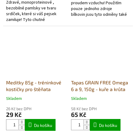
Zdravé, monoproteinové ,
proudem vzduchu! Použitím
bezobilné pamlsky ve tvaru
pouze jednoho zdroje
srdíček, které si váš pejsek
bílkovin jsou tyto odměny také
zamiluje! Tyto chutné
velmi vhodné pro alergické psy,
pochoutky obsahují 86 %
nebo pro eliminační
kuřecího masa a jsou skvělou
dietu. NEOBSAHUJE...
volbou jako...
Meditky 85g - tréninkové
Tapas GRAIN FREE Omega
kostičky pro štěňata
6 a 9, 150g - kuře a krůta
Skladem
Skladem
Průměrné
Průměrné
hodnocení
hodnocení
26 Kč bez DPH
58 Kč bez DPH
produktu
produktu
29 Kč
65 Kč
je
je
5,0
5,0
Do košíku
Do košíku
z
z
5
5