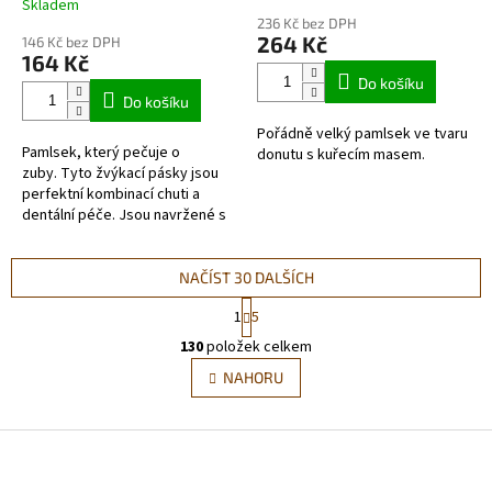
Skladem
hodnocení
236 Kč bez DPH
produktu
264 Kč
146 Kč bez DPH
je
164 Kč
5,0
Do košíku
z
Do košíku
5
Pořádně velký pamlsek ve tvaru
hvězdiček.
Pamlsek, který pečuje o
donutu s kuřecím masem.
zuby. Tyto žvýkací pásky jsou
perfektní kombinací chuti a
dentální péče. Jsou navržené s
dvojitou texturou - měkkou
lososovou vrstvou a
abrazivním...
NAČÍST 30 DALŠÍCH
S
1
5
t
O
r
130
položek celkem
v
á
l
NAHORU
n
á
k
d
o
v
Z
a
á
c
á
n
í
p