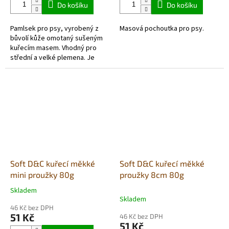
5,0
5,0
Do košíku
Do košíku
z
z
5
5
Pamlsek pro psy, vyrobený z
Masová pochoutka pro psy.
hvězdiček.
hvězdiček.
bůvolí kůže omotaný sušeným
kuřecím masem. Vhodný pro
střední a velké plemena. Je
tvrdší, nutí pejsky kousat tím
prospívá zubům a dásním.
Soft D&C kuřecí měkké
Soft D&C kuřecí měkké
mini proužky 80g
proužky 8cm 80g
Skladem
Průměrné
Skladem
hodnocení
46 Kč bez DPH
produktu
51 Kč
46 Kč bez DPH
je
51 Kč