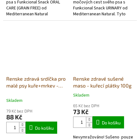
psa s Funkcional Snack ORAL
močových cest svého psa s
CARE (GRAIN FREE) od
Funkcional Snack URINARY od
Mediterranean Natural
Mediterranean Natural. Tyto
s mořskou řasou Ascophyllum
chutné pamlsky jsou speciálně
nodosum. Vyrobeno z masa a
navrženy tak, aby podporovaly
ryb v...
zdraví...
Renske zdravá srdíčka pro
Renske zdravé sušené
malé psy kuře+mrkev -
maso - kuřecí plátky 100g
dóza 100g
Skladem
Průměrné
Skladem
hodnocení
65 Kč bez DPH
produktu
73 Kč
79 Kč bez DPH
je
88 Kč
5,0
Do košíku
z
Do košíku
5
Nevymražováno! Sušeno pouze
hvězdiček.