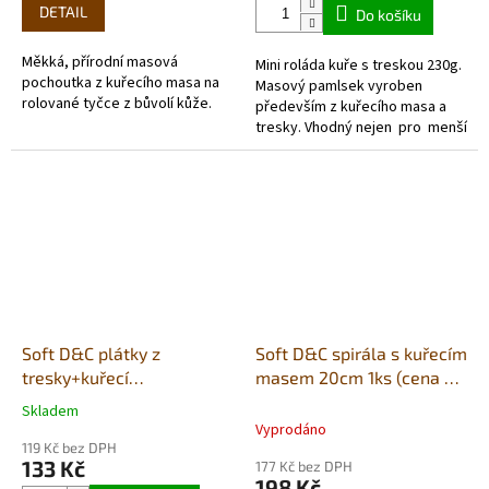
5,0
5,0
DETAIL
Do košíku
z
z
5
5
Měkká, přírodní masová
Mini roláda kuře s treskou 230g.
hvězdiček.
hvězdiček.
pochoutka z kuřecího masa na
Masový pamlsek vyroben
rolované tyčce z bůvolí kůže.
především z kuřecího masa a
tresky. Vhodný nejen pro menší
psy ale i pro kočky. Kolečko o
průměru 1cm a...
Soft D&C plátky z
Soft D&C spirála s kuřecím
tresky+kuřecí
masem 20cm 1ks (cena za
maso+sezam 250g
celé bal.10ks)
Skladem
Průměrné
Vyprodáno
hodnocení
119 Kč bez DPH
produktu
133 Kč
177 Kč bez DPH
je
198 Kč