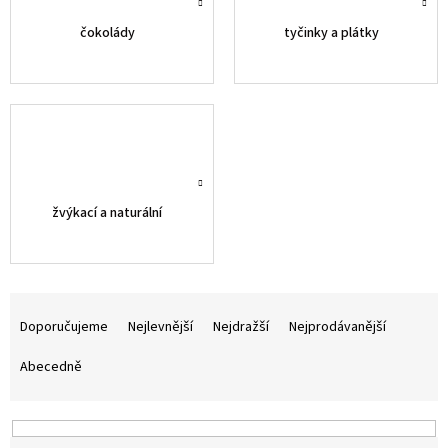
čokolády
tyčinky a plátky
žvýkací a naturální
Ř
a
Doporučujeme
Nejlevnější
Nejdražší
Nejprodávanější
z
e
Abecedně
n
í
p