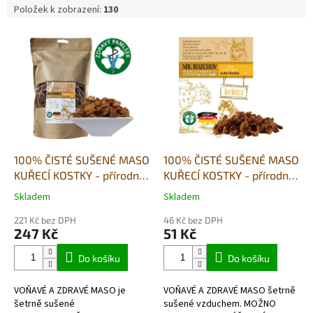
Položek k zobrazení:
130
V
ý
p
i
s
p
r
o
d
100% ČISTÉ SUŠENÉ MASO
100% ČISTÉ SUŠENÉ MASO
u
KUŘECÍ KOSTKY - přírodní
KUŘECÍ KOSTKY - přírodní
k
pamlsek-500g
pamlsek-80g
Skladem
Skladem
Průměrné
Průměrné
t
hodnocení
hodnocení
ů
221 Kč bez DPH
46 Kč bez DPH
produktu
produktu
247 Kč
51 Kč
je
je
5,0
5,0
Do košíku
Do košíku
z
z
5
5
VOŇAVÉ A ZDRAVÉ MASO je
VOŇAVÉ A ZDRAVÉ MASO šetrně
hvězdiček.
hvězdiček.
šetrně sušené
sušené vzduchem. MOŽNO