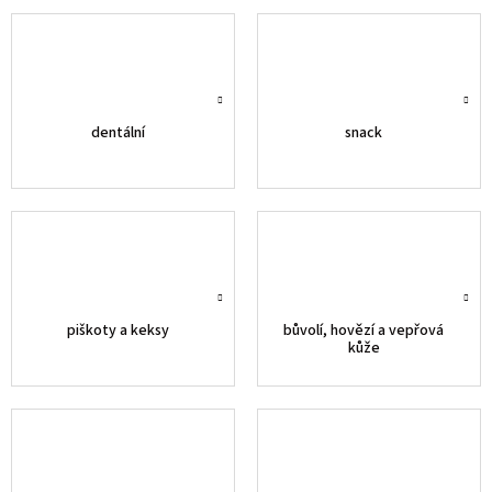
dentální
snack
piškoty a keksy
bůvolí, hovězí a vepřová
kůže