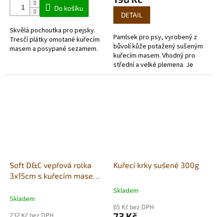
5,0
Do košíku
z
DETAIL
5
Skvělá pochoutka pro pejsky.
hvězdiček.
Pamlsek pro psy, vyrobený z
Tresčí plátky omotané kuřecím
bůvolí kůže potažený sušeným
masem a posypané sezamem.
kuřecím masem. Vhodný pro
střední a velké plemena. Je
tvrdší, nutí pejsky kousat tím
prospívá zubům a dásním.
Soft D&C vepřová rolka
Kuřecí krky sušené 300g
3x15cm s kuřecím masem
450g
Skladem
Průměrné
Skladem
hodnocení
65 Kč bez DPH
produktu
73 Kč
232 Kč bez DPH