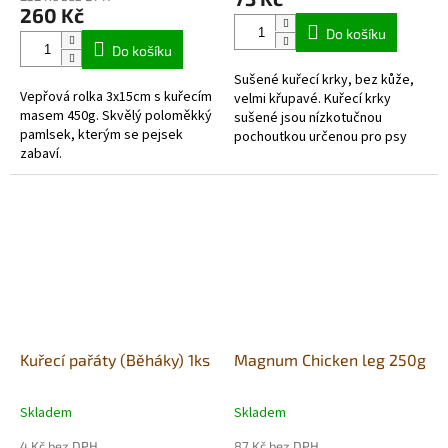
je
260 Kč
5,0
Do košíku
z
Do košíku
5
Sušené kuřecí krky, bez kůže,
hvězdiček.
Vepřová rolka 3x15cm s kuřecím
velmi křupavé. Kuřecí krky
masem 450g. Skvělý poloměkký
sušené jsou nízkotučnou
pamlsek, kterým se pejsek
pochoutkou určenou pro psy
zabaví.
kteří mají sklony k nadváze.
Pamlsek vyrobený přírodní
cestou...
Kuřecí pařáty (Běháky) 1ks
Magnum Chicken leg 250g
Skladem
Skladem
Průměrné
Průměrné
hodnocení
hodnocení
4 Kč bez DPH
87 Kč bez DPH