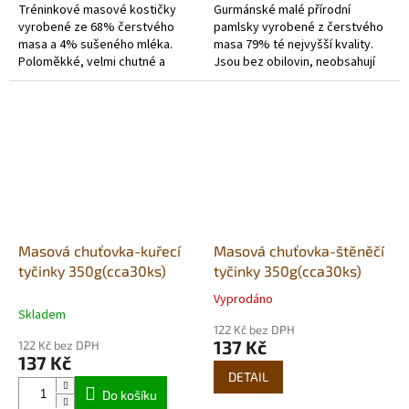
Tréninkové masové kostičky
Gurmánské malé přírodní
hvězdiček.
hvězdiček.
vyrobené ze 68% čerstvého
pamlsky vyrobené z čerstvého
masa a 4% sušeného mléka.
masa 79% té nejvyšší kvality.
Poloměkké, velmi chutné a
Jsou bez obilovin, neobsahují
dobře stravitelné. Bez obsahu
žádná barviva, geneticky
lepku.
modifikované...
Masová chuťovka-kuřecí
Masová chuťovka-štěněčí
tyčinky 350g(cca30ks)
tyčinky 350g(cca30ks)
Vyprodáno
Průměrné
Skladem
hodnocení
122 Kč bez DPH
produktu
137 Kč
122 Kč bez DPH
je
137 Kč
5,0
DETAIL
z
Do košíku
5