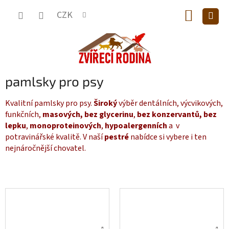
Přejít
NÁKUP
na
CZK
obsah
KOŠÍK
pamlsky pro psy
Kvalitní pamlsky pro psy.
Široký
výběr dentálních, výcvikových,
funkčních,
masových,
bez glycerinu
,
bez konzervantů,
bez
lepku
,
monoproteinových
,
hypoalergenních
a v
potravinářské kvalitě. V naší
pestré
nabídce si vybere i ten
nejnáročnější chovatel.