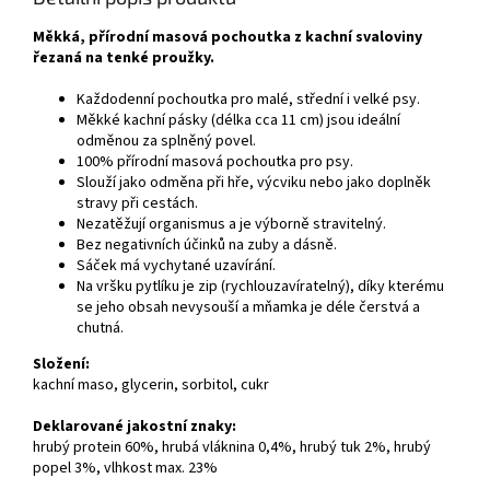
Měkká, přírodní masová pochoutka z kachní svaloviny
řezaná na tenké proužky.
Každodenní pochoutka pro malé, střední i velké psy.
Měkké kachní pásky (délka cca 11 cm) jsou ideální
odměnou za splněný povel.
100% přírodní masová pochoutka pro psy.
Slouží jako odměna při hře, výcviku nebo jako doplněk
stravy při cestách.
Nezatěžují organismus a je výborně stravitelný.
Bez negativních účinků na zuby a dásně.
Sáček má vychytané uzavírání.
Na vršku pytlíku je zip (rychlouzavíratelný), díky kterému
se jeho obsah nevysouší a mňamka je déle čerstvá a
chutná.
Složení:
kachní maso, glycerin, sorbitol, cukr
Deklarované jakostní znaky:
hrubý protein 60%, hrubá vláknina 0,4%, hrubý tuk 2%, hrubý
popel 3%, vlhkost max. 23%