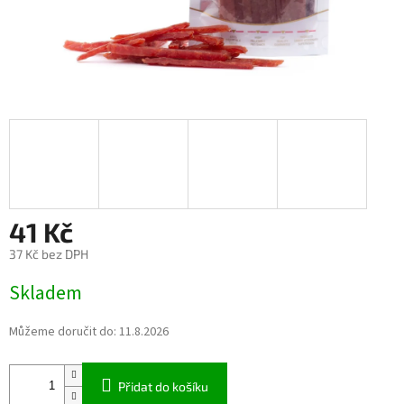
41 Kč
37 Kč bez DPH
Měrná
Skladem
cena:
Můžeme doručit do:
11.8.2026
Přidat do košíku