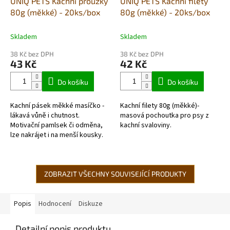
UNIQ PETS Kachní proužky
UNIQ PETS Kachní filety
80g (měkké) - 20ks/box
80g (měkké) - 20ks/box
Skladem
Skladem
38 Kč bez DPH
38 Kč bez DPH
43 Kč
42 Kč
Do košíku
Do košíku
Kachní pásek měkké masíčko -
Kachní filety 80g (měkké)-
lákavá vůně i chutnost.
masová pochoutka pro psy z
Motivační pamlsek či odměna,
kachní svaloviny.
lze nakrájet i na menší kousky.
ZOBRAZIT VŠECHNY SOUVISEJÍCÍ PRODUKTY
Popis
Hodnocení
Diskuze
Detailní popis produktu