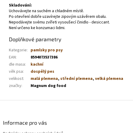
Skladování:
Uchovávejte na suchém a chladném místě.
Po otevření dobře uzavírejte zipovým uzávěrem obalu.
Nepodávejte svému zvířeti vysoušecí činidlo - desiccant.
Není určeno ke konzumaci lidmi.
Doplňkové parametry
Kategorie
:
pamlsky pro psy
EAN
:
8594073537386
dle masa
:
kachní
věk psa
:
dospělý pes
velikost
:
malá plemena
,
střední plemena
,
velká plemena
značky
:
Magnum dog food
Z
á
p
a
Informace pro vás
t