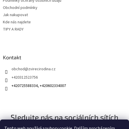
Podmínky ochrany osobních údajů
í
Obchodní podmínky
Jak nakupovat
Kde nás najdete
TIPY A RADY
Kontakt
obchod
@
zvirecirodina.cz
+420312523756
+420725588334, +420602334007
Sledujte nás na sociálních sítích
Tento web používá soubory cookie. Dalším procházením