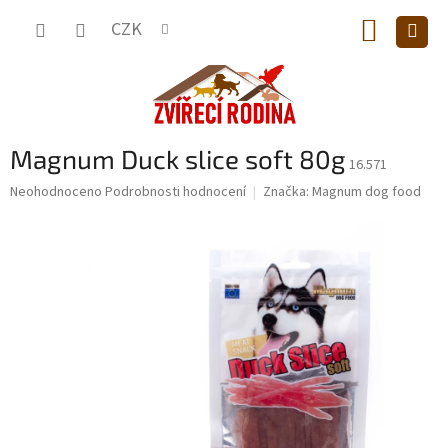
Přejít
NÁKUP
na
CZK
obsah
KOŠÍK
Magnum Duck slice soft 80g
16.571
Průměrné
Neohodnoceno
Podrobnosti hodnocení
Značka:
Magnum dog food
hodnocení
produktu
je
0,0
z
5
hvězdiček.