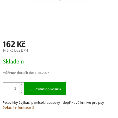
162 Kč
145 Kč bez DPH
Měrná
Skladem
cena:
Můžeme doručit do:
10.8.2026
Přidat do košíku
Polovlhký žvýkací pamlsek lososový - doplňkové krmivo pro psy
Detailní informace