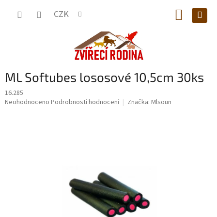
Přejít
NÁKUP
na
CZK
obsah
KOŠÍK
ML Softubes lososové 10,5cm 30ks
16.285
Průměrné
Neohodnoceno
Podrobnosti hodnocení
Značka:
Mlsoun
hodnocení
produktu
je
0,0
z
5
hvězdiček.