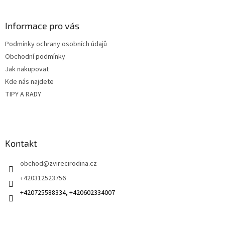
á
p
a
Informace pro vás
t
Podmínky ochrany osobních údajů
í
Obchodní podmínky
Jak nakupovat
Kde nás najdete
TIPY A RADY
Kontakt
obchod
@
zvirecirodina.cz
+420312523756
+420725588334, +420602334007