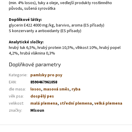
(min. 4% losos), tuky a oleje, vedlejší produkty rostlinného
původu, sušená syrovátka
Doplňkové látky:
glycerin E422 4000 mg/kg, barvivo, aroma (ES přísady)
S konzervanty a antioxidanty (ES přísady)
Analytické složky:
hrubý tuk 6,5%, hrubý protein 10,5%, vlhkost 10%, hrubý popel
4,2%, hrubá vláknina 0,3%
Doplňkové parametry
Kategorie
:
pamlsky pro psy
EAN
:
8590467961058
dle masa
:
losos
,
masová směs
,
ryba
věk psa
:
dospělý pes
velikost
:
malá plemena
,
střední plemena
,
velká plemena
značky
:
Mlsoun
Z