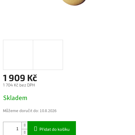
1 909 Kč
1 704 Kč bez DPH
Měrná
Skladem
cena:
Můžeme doručit do:
10.8.2026
Přidat do košíku