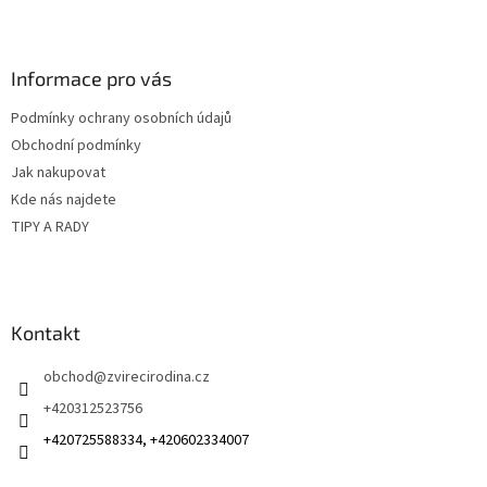
Z
á
p
a
Informace pro vás
t
Podmínky ochrany osobních údajů
í
Obchodní podmínky
Jak nakupovat
Kde nás najdete
TIPY A RADY
Kontakt
obchod
@
zvirecirodina.cz
+420312523756
+420725588334, +420602334007