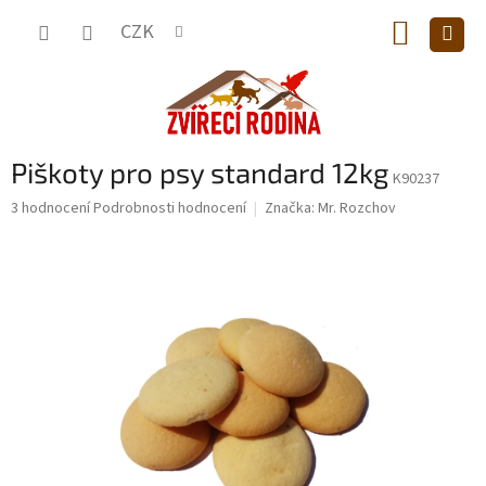
Přejít
NÁKUP
na
CZK
obsah
KOŠÍK
Piškoty pro psy standard 12kg
K90237
Průměrné
3 hodnocení
Podrobnosti hodnocení
Značka:
Mr. Rozchov
hodnocení
produktu
je
5,0
z
5
hvězdiček.