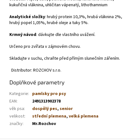
kukuřičná vláknina, uhličitan vápenatý, lithothamnium
Analytické složky
: hrubý protein 10,3%, hrubá vláknina 2%,
hrubý popel 1,05%, hrubé oleje a tuky 5%.
Krmný návod
: dávkujte dle vlastního uvážení.
Určeno pro zvířata v zájmovém chovu.
Skladujte v suchu, chraňte před přímým slunečním zářením.
Distributor: ROZCHOV s.r.o.
Doplňkové parametry
Kategorie
:
pamlsky pro psy
EAN
:
2491313902378
věk psa
:
dospělý pes
,
senior
velikost
:
střední plemena
,
velká plemena
značky
:
Mr.Rozchov