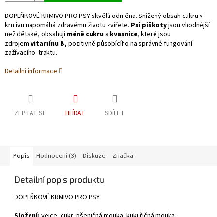
DOPLŇKOVÉ KRMIVO PRO PSY skvělá odměna. Snížený obsah cukru v
krmivu napomáhá zdravému životu zvířete.
Psí piškoty
jsou vhodnější
než dětské, obsahují
méně cukru
a
kvasnice
, které jsou
zdrojem
vitamínu B,
pozitivně působícího na správné fungování
zažívacího traktu.
Detailní informace
ZEPTAT SE
HLÍDAT
SDÍLET
Popis
Hodnocení (3)
Diskuze
Značka
Detailní popis produktu
DOPLŇKOVÉ KRMIVO PRO PSY
Složení:
vejce, cukr, pšeničná mouka, kukuřičná mouka,