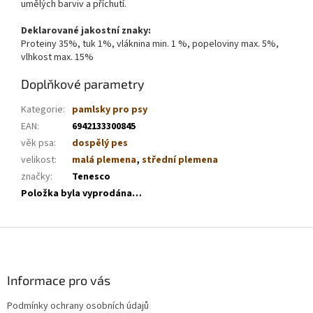
umělých barviv a příchutí.
Deklarované jakostní znaky:
Proteiny 35%, tuk 1%, vláknina min. 1 %, popeloviny max. 5%,
vlhkost max. 15%
Doplňkové parametry
Kategorie
:
pamlsky pro psy
EAN
:
6942133300845
věk psa
:
dospělý pes
velikost
:
malá plemena
,
střední plemena
značky
:
Tenesco
Položka byla vyprodána…
Z
á
p
a
Informace pro vás
t
Podmínky ochrany osobních údajů
í