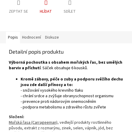
ZEPTAT SE
HLÍDAT
SDÍLET
Popis
Hodnocení
Diskuze
Detailní popis produktu
Výborná pochoutka s obsahem mořských řas, bez umělých
barviv a příchutí
. Sáček obsahuje 6 kousků.
Kromě zábavy, péče o zuby a podporu svěžího dechu
jsou zde další přínosy a to:
- snižování vysokého krevního tlaku
- chrání srdce a zvýšuje obranyschopnost organismu
- prevence proti nádorovým onemocněním
- podpora metabolismu a zdravého růstu zvířete
Složení:
Mořská řasa (Carrageeman)
, vedlejší produkty rostlinného
původu, extrakt z rozmarýnu, zinek, selen, vápník, jód, bez