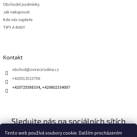
Obchodní podmínky
Jak nakupovat
Kde nás najdete
TIPY A RADY
Kontakt
obchod
@
zvirecirodina.cz
+420312523756
+420725588334, +420602334007
Sledujte nás na sociálních sítích
Tento web používá soubory cookie. Dalším procházením