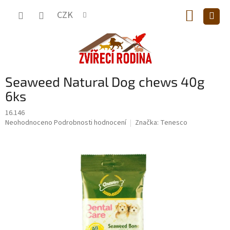
Přejít
NÁKUP
na
CZK
obsah
KOŠÍK
Seaweed Natural Dog chews 40g
6ks
16.146
Průměrné
Neohodnoceno
Podrobnosti hodnocení
Značka:
Tenesco
hodnocení
produktu
je
0,0
z
5
hvězdiček.