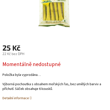
25 Kč
22 Kč bez DPH
Měrná
Momentálně nedostupné
cena:
Položka byla vyprodána…
Výborná pochoutka s obsahem mořských řas, bez umělých barviv a
příchutí. Sáček obsahuje 6 kousků.
Detailní informace