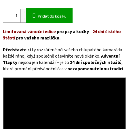
Přidat do košíku
Limitovaná vánoční edice
pro psy a kočky -
24 dní čistého
štěstí
pro vašeho mazlíčka.
Představte si
ty rozzářené oči vašeho chlupatého kamaráda
každé ráno, když společně otevíráte nové okénko.
Adventní
Tlapky
nejsou jen kalendář – je to
24 dní společných rituálů
,
které promění předvánoční čas v
nezapomenutelnou tradici
.