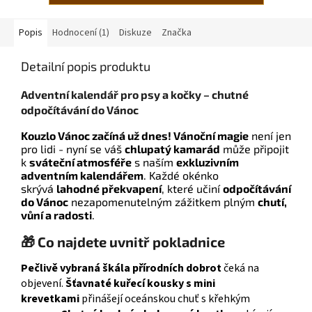
Popis
Hodnocení (1)
Diskuze
Značka
Detailní popis produktu
Adventní kalendář pro psy a kočky – chutné
odpočítávání do Vánoc
Kouzlo Vánoc začíná už dnes!
Vánoční magie
není jen
pro lidi - nyní se váš
chlupatý kamarád
může připojit
k
sváteční atmosféře
s naším
exkluzivním
adventním kalendářem
. Každé okénko
skrývá
lahodné překvapení
, které učiní
odpočítávání
do Vánoc
nezapomenutelným zážitkem plným
chutí,
vůní a radosti
.
🎁 Co najdete uvnitř pokladnice
Pečlivě vybraná škála přírodních dobrot
čeká na
objevení.
Šťavnaté kuřecí kousky s mini
krevetkami
přinášejí oceánskou chuť s křehkým