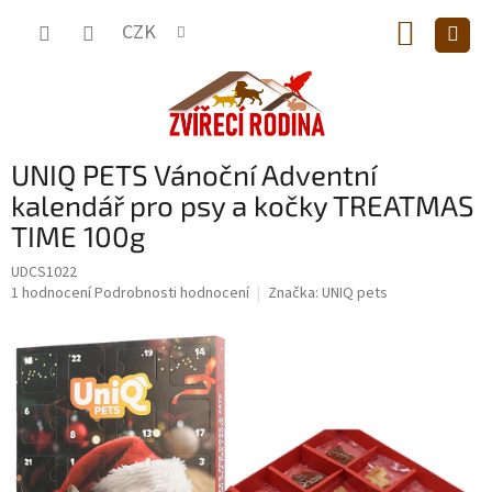
Přejít
NÁKUP
na
CZK
obsah
KOŠÍK
UNIQ PETS Vánoční Adventní
kalendář pro psy a kočky TREATMAS
TIME 100g
UDCS1022
Průměrné
1 hodnocení
Podrobnosti hodnocení
Značka:
UNIQ pets
hodnocení
produktu
je
5,0
z
5
hvězdiček.