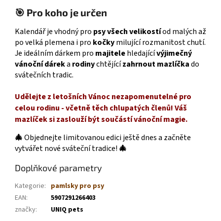
🎯 Pro koho je určen
Kalendář je vhodný pro
psy všech velikostí
od malých až
po velká plemena i pro
kočky
milující rozmanitost chutí.
Je ideálním dárkem pro
majitele
hledající
výjimečný
vánoční dárek
a
rodiny
chtějící
zahrnout mazlíčka
do
svátečních tradic.
Udělejte z letošních Vánoc nezapomenutelné pro
celou rodinu - včetně těch chlupatých členů! Váš
mazlíček si zaslouží být součástí vánoční magie.
🎄
Objednejte limitovanou edici ještě dnes a začněte
vytvářet nové sváteční tradice!
🎄
Doplňkové parametry
Kategorie
:
pamlsky pro psy
EAN
:
5907291266403
značky
:
UNIQ pets