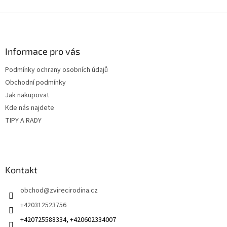
Z
á
p
a
Informace pro vás
t
Podmínky ochrany osobních údajů
í
Obchodní podmínky
Jak nakupovat
Kde nás najdete
TIPY A RADY
Kontakt
obchod
@
zvirecirodina.cz
+420312523756
+420725588334, +420602334007