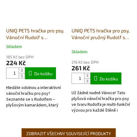
UNIQ PETS hračka pro psy,
UNIQ PETS hračka pro psy,
Vánoční Rudolf s
Vánoční pružný Rudolf s
provazovými nohami a
pískátkem 46x17x13cm
Skladem
Průměrné
pískadly
Skladem
hodnocení
185 Kč bez DPH
produktu
224 Kč
216 Kč bez DPH
je
261 Kč
5,0
Do košíku
z
Do košíku
5
Hledáte odolnou a interaktivní
hvězdiček.
Už žádné nudné Vánoce! Tato
vánoční hračku pro psy?
plyšová vánoční hračka pro psy
Seznamte se s Rudolfem –
ve tvaru Rudolfa je multi-funkční
plyšovým kamarádem, který
výzvou pro každé štěně i
kombinuje měkký manšestr s
dospělého psa. Kombinuje
pevnou provazovou konstrukcí!
duševní práci s náročnou
fyzickou...
ZOBRAZIT VŠECHNY SOUVISEJÍCÍ PRODUKTY