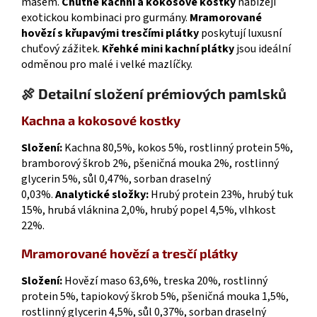
masem.
Chutné kachní a kokosové kostky
nabízejí
exotickou kombinaci pro gurmány.
Mramorované
hovězí s křupavými tresčími plátky
poskytují luxusní
chuťový zážitek.
Křehké mini kachní plátky
jsou ideální
odměnou pro malé i velké mazlíčky.
🍖 Detailní složení prémiových pamlsků
Kachna a kokosové kostky
Složení:
Kachna 80,5%, kokos 5%, rostlinný protein 5%,
bramborový škrob 2%, pšeničná mouka 2%, rostlinný
glycerin 5%, sůl 0,47%, sorban draselný
0,03%.
Analytické složky:
Hrubý protein 23%, hrubý tuk
15%, hrubá vláknina 2,0%, hrubý popel 4,5%, vlhkost
22%.
Mramorované hovězí a tresčí plátky
Složení:
Hovězí maso 63,6%, treska 20%, rostlinný
protein 5%, tapiokový škrob 5%, pšeničná mouka 1,5%,
rostlinný glycerin 4,5%, sůl 0,37%, sorban draselný