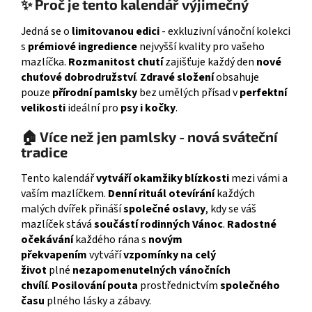
✨ Proč je tento kalendář výjimečný
Jedná se o
limitovanou edici
- exkluzivní vánoční kolekci
s
prémiové ingredience
nejvyšší kvality pro vašeho
mazlíčka.
Rozmanitost chutí
zajišťuje každý den
nové
chuťové dobrodružství
.
Zdravé složení
obsahuje
pouze
přírodní pamlsky
bez umělých přísad v
perfektní
velikosti
ideální pro
psy i kočky
.
🏠 Více než jen pamlsky - nová sváteční
tradice
Tento kalendář
vytváří okamžiky blízkosti
mezi vámi a
vaším mazlíčkem.
Denní rituál otevírání
každých
malých dvířek přináší
společné oslavy
, kdy se váš
mazlíček stává
součástí rodinných Vánoc
.
Radostné
očekávání
každého rána s
novým
překvapením
vytváří
vzpomínky na celý
život
plné
nezapomenutelných vánočních
chvílí
.
Posilování pouta
prostřednictvím
společného
času
plného lásky a zábavy.