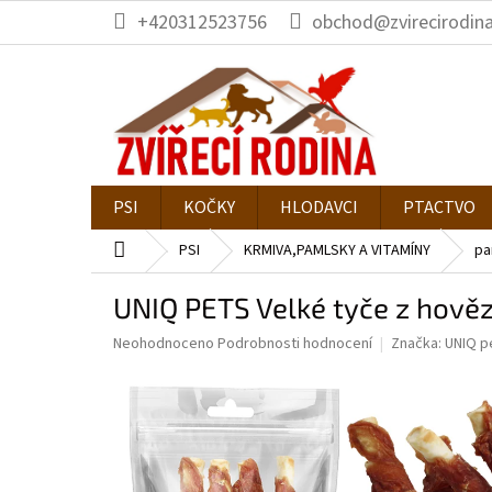
Přejít
+420312523756
obchod@zvirecirodina
na
obsah
PSI
KOČKY
HLODAVCI
PTACTVO
Domů
PSI
KRMIVA,PAMLSKY A VITAMÍNY
pa
UNIQ PETS Velké tyče z hov
Průměrné
Neohodnoceno
Podrobnosti hodnocení
Značka:
UNIQ p
hodnocení
produktu
je
0,0
z
5
hvězdiček.