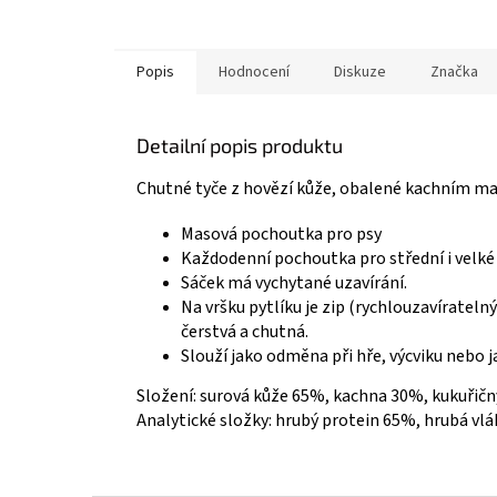
Popis
Hodnocení
Diskuze
Značka
Detailní popis produktu
Chutné tyče z hovězí kůže, obalené kachním masí
Masová pochoutka pro psy
Každodenní pochoutka pro střední i velké 
Sáček má vychytané uzavírání.
Na vršku pytlíku je zip (rychlouzavíratel
čerstvá a chutná.
Slouží jako odměna při hře, výcviku nebo j
Složení: surová kůže 65%, kachna 30%, kukuřičn
Analytické složky: hrubý protein 65%, hrubá vl