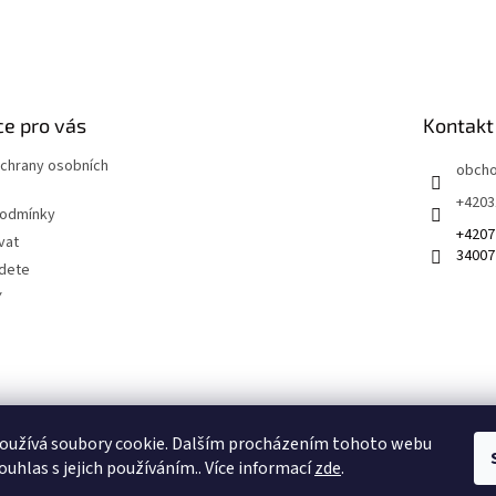
e pro vás
Kontakt
chrany osobních
obch
+4203
podmínky
+4207
vat
34007
jdete
Y
 na sociálních sítích
oužívá soubory cookie. Dalším procházením tohoto webu
ouhlas s jejich používáním.. Více informací
zde
.