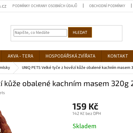
.cz
PODMÍNKY OCHRANY OSOBNÍCH ÚDAJŮ
OBCHODNÍ PODMÍNKY
HLEDAT
AKVA - TERA
HOSPODÁŘSKÁ ZVÍŘATA
KONTAKT
mlsky
UNIQ PETS Velké tyče z hovězí kůže obalené kachním masem 
ězí kůže obalené kachním masem 320g
ets
159 Kč
142 Kč bez DPH
Měrná
Skladem
cena: