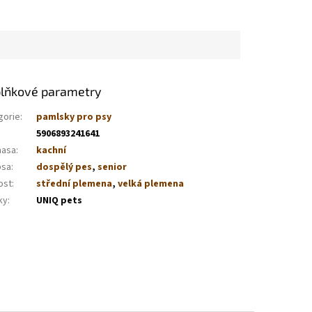
lňkové parametry
gorie
:
pamlsky pro psy
5906893241641
masa
:
kachní
psa
:
dospělý pes
,
senior
ost
:
střední plemena
,
velká plemena
ky
:
UNIQ pets