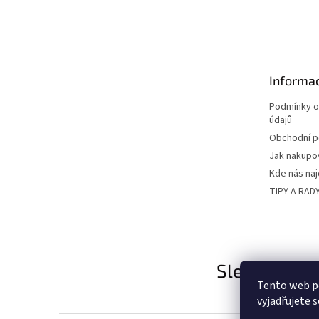
Z
á
p
a
t
Informac
í
Podmínky o
údajů
Obchodní 
Jak nakupo
Kde nás na
TIPY A RAD
Sledujte nás
Tento web p
vyjadřujete s