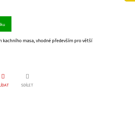
íku
 kachního masa, vhodné především pro větší
LÍDAT
SDÍLET