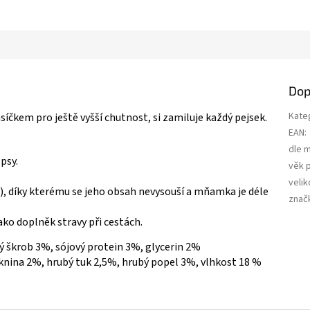
Dop
Kate
čkem pro ještě vyšší chutnost, si zamiluje každý pejsek.
EAN
:
dle 
psy.
věk 
velik
ný), díky kterému se jeho obsah nevysouší a mňamka je déle
znač
ako doplněk stravy při cestách.
ý škrob 3%, sójový protein 3%, glycerin 2%
áknina 2%, hrubý tuk 2,5%, hrubý popel 3%, vlhkost 18 %