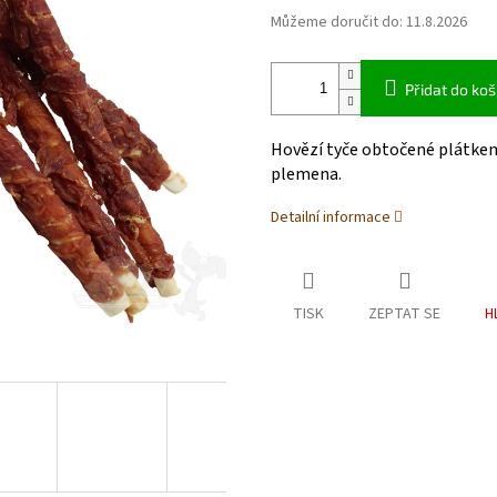
Můžeme doručit do:
11.8.2026
Přidat do koš
Hovězí tyče obtočené plátkem
plemena.
Detailní informace
TISK
ZEPTAT SE
H