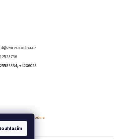
od
@
zvirecirodina.cz
12523756
25588334, +4206023
Souhlasím