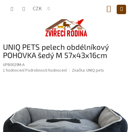
Přejít
NÁKUP
na
CZK
obsah
KOŠÍK
UNIQ PETS pelech obdélníkový
POHOVKA šedý M 57x43x16cm
UPB0029M-A
Průměrné
1 hodnocení
Podrobnosti hodnocení
Značka:
UNIQ pets
hodnocení
produktu
je
5,0
z
5
hvězdiček.