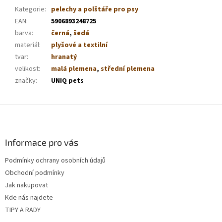
Kategorie
:
pelechy a polštáře pro psy
EAN
:
5906893248725
barva
:
černá
,
šedá
materiál
:
plyšové a textilní
tvar
:
hranatý
velikost
:
malá plemena
,
střední plemena
značky
:
UNIQ pets
Z
á
p
a
Informace pro vás
t
Podmínky ochrany osobních údajů
í
Obchodní podmínky
Jak nakupovat
Kde nás najdete
TIPY A RADY