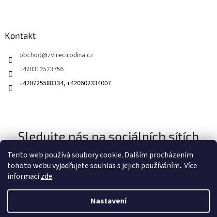
Kontakt
obchod
@
zvirecirodina.cz
+420312523756
+420725588334, +420602334007
Sledujte nás na sociálních sítích
Tento web používá soubory cookie. Dalším procházením
tohoto webu vyjadřujete souhlas s jejich používáním.. Více
informací
zde
.
Nastavení
Vytvořil Shoptet