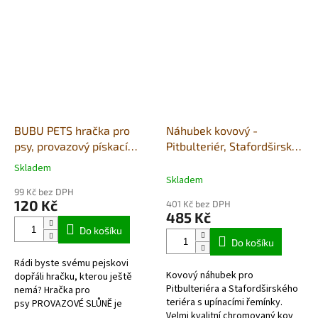
BUBU PETS hračka pro
Náhubek kovový -
psy, provazový pískací
Pitbulteriér, Stafordširský
slon 28x12cm
teriér - pes
Skladem
Průměrné
Skladem
hodnocení
99 Kč bez DPH
produktu
120 Kč
401 Kč bez DPH
je
485 Kč
5,0
Do košíku
z
Do košíku
5
Rádi byste svému pejskovi
hvězdiček.
Kovový náhubek pro
dopřáli hračku, kterou ještě
Pitbulteriéra a Stafordširského
nemá? Hračka pro
teriéra s upínacími řemínky.
psy PROVAZOVÉ SLŮNĚ je
Velmi kvalitní chromovaný kov
bezvadnou volbou pro všechny