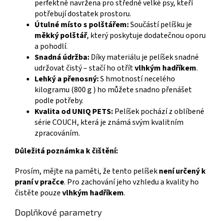
perfektně navržena pro středně velké psy, kteří
potřebují dostatek prostoru.
Útulné místo s polštářem:
Součástí pelíšku je
měkký polštář
, který poskytuje dodatečnou oporu
a pohodlí.
Snadná údržba:
Díky materiálu je pelíšek snadné
udržovat čistý – stačí ho otřít
vlhkým hadříkem
.
Lehký a přenosný:
S hmotností necelého
kilogramu (
800 g
) ho můžete snadno přenášet
podle potřeby.
Kvalita od UNIQ PETS:
Pelíšek pochází z oblíbené
série COUCH, která je známá svým kvalitním
zpracováním.
Důležitá poznámka k čištění:
Prosím, mějte na paměti, že tento pelíšek
není určený k
praní v pračce
. Pro zachování jeho vzhledu a kvality ho
čistěte pouze
vlhkým hadříkem
.
Doplňkové parametry