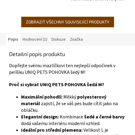
vydrží dlouhou dobu.
pejsky od nejmenších po velká...
ZOBRAZIT VŠECHNY SOUVISEJÍCÍ PRODUKTY
Popis
Hodnocení (1)
Diskuze
Značka
Detailní popis produktu
Dopřejte svému mazlíčkovi ten nejlepší odpočinek v
pelíšku UNIQ PETS POHOVKA šedý M!
Proč si vybrat UNIQ PETS POHOVKA šedá M?
Maximální pohodlí:
Měkký
polyesterový
materiál
zajistí, že se váš pes bude cítit jako na
obláčku.
Elegantní design:
Kombinace
šedé a černé barvy
dodá vašemu interiéru moderní vzhled.
Ideální pro střední plemena:
Velikost L je