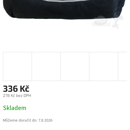
336 Kč
278 Kč bez DPH
Měrná
Skladem
cena:
Můžeme doručit do:
7.8.2026