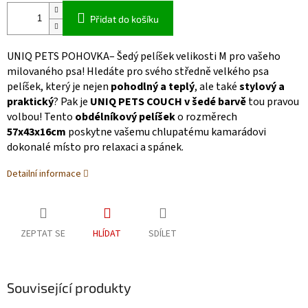
Přidat do košíku
UNIQ PETS POHOVKA– Šedý pelíšek velikosti M pro vašeho
milovaného psa! Hledáte pro svého středně velkého psa
pelíšek, který je nejen
pohodlný a teplý
, ale také
stylový a
praktický
? Pak je
UNIQ PETS COUCH v šedé barvě
tou pravou
volbou! Tento
obdélníkový pelíšek
o rozměrech
57x43x16cm
poskytne vašemu chlupatému kamarádovi
dokonalé místo pro relaxaci a spánek.
Detailní informace
ZEPTAT SE
HLÍDAT
SDÍLET
Související produkty