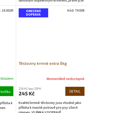
lahodným doplňkovým krmivem, právě jste
našli ideální...
:
16.002R
Kód:
TK008
OMEZENÁ
DOPRAVA
Těstoviny krmné extra 8kg
Skladem
Momentálně nedostupné
Průměrné
hodnocení
219 Kč bez DPH
produktu
DETAIL
 košíku
245 Kč
je
5,0
Kvalitní krmné těstoviny jsou vhodné jako
příloha k
z
příloha k masité potravě pro psy všech
men.
5
plemen. VYJÍMKA V DOPRAVĚ