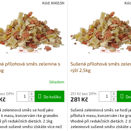
Kód:
KH015H
Kó
á přílohová směs zelenina s
Sušená přílohová směs zele
kg
rýží 2,5kg
Skladem
Průměrné
hodnocení
produktu
 bez DPH
251 Kč bez DPH
Do košíku
Do
Kč
281 Kč
je
5,0
 zeleninová směs se hodí jako
Sušená zeleninová směs se hodí j
z
a k masu, konzervám i ke granulím.
příloha k masu, konzervám i ke gra
5
 při redukčních dietách. Z 1kg
Vhodné při redukčních dietách. Z 
hvězdiček.
nové sušené směsi získáte více než
zeleninové sušené směsi získáte 