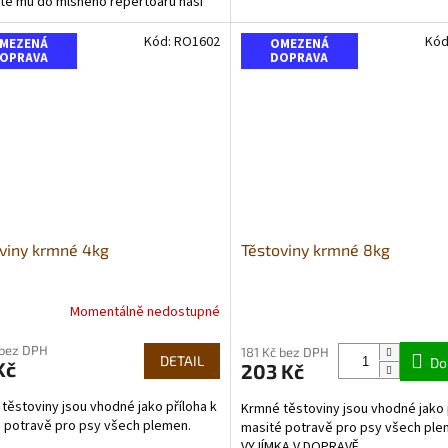
te mu do mlsného repertoáru naši
 alternativu - těstoviny...
Kód:
RO1602
Kód
MEZENÁ
OMEZENÁ
OPRAVA
DOPRAVA
viny krmné 4kg
Těstoviny krmné 8kg
Momentálně nedostupné
Průměrné
hodnocení
 bez DPH
produktu
181 Kč bez DPH
DETAIL
Do
Kč
203 Kč
je
5,0
těstoviny jsou vhodné jako příloha k
Krmné těstoviny jsou vhodné jako 
z
 potravě pro psy všech plemen.
masité potravě pro psy všech ple
5
VYJÍMKA V DOPRAVĚ
hvězdiček.