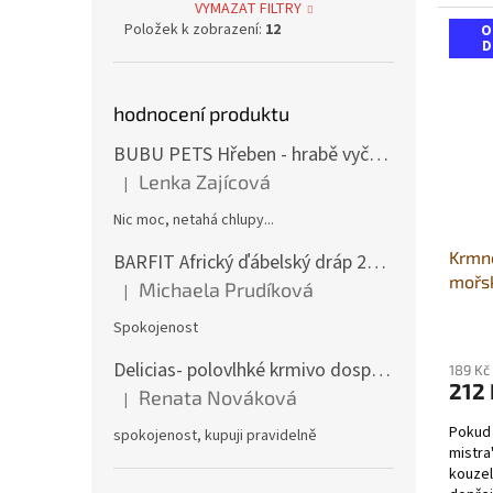
2kg va
VYMAZAT FILTRY
Položek k zobrazení:
12
O
D
hodnocení produktu
BUBU PETS Hřeben - hrabě vyčesávací dvouřadé modré 11x15cm
Lenka Zajícová
|
Hodnocení produktu je 1 z 5 hvězdiček.
Nic moc, netahá chlupy...
Krmn
BARFIT Africký ďábelský dráp 250g
mořsk
Michaela Prudíková
|
Hodnocení produktu je 5 z 5 hvězdiček.
Spokojenost
Průmě
hodno
Delicias- polovlhké krmivo dospělý pes 3Kg
produ
189 Kč
212 
je
Renata Nováková
|
Hodnocení produktu je 5 z 5 hvězdiček.
5,0
Pokud
z
spokojenost, kupuji pravidelně
mistra
5
kouze
hvězdi