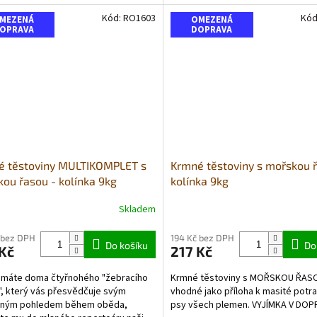
řené. Směs je...
2kg vařené. Směs je...
Kód:
RO1603
Kód
MEZENÁ
OMEZENÁ
OPRAVA
DOPRAVA
é těstoviny MULTIKOMPLET s
Krmné těstoviny s mořskou ř
ou řasou - kolínka 9kg
kolínka 9kg
Skladem
rné
cení
ktu
 bez DPH
194 Kč bez DPH
Do košíku
Do
Kč
217 Kč
 máte doma čtyřnohého "žebracího
Krmné těstoviny s MOŘSKOU ŘASO
", který vás přesvědčuje svým
vhodné jako příloha k masité potr
lným pohledem během oběda,
psy všech plemen. VYJÍMKA V DOP
ček.