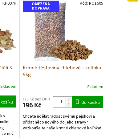
d:
KH007H
Kód:
RO1605
OMEZENÁ
DOPRAVA
nina s
Krmné těstoviny chlebové - kolínka
9kg
Skladem
Skladem
175 Kč bez DPH
 košíku
Do košíku
196 Kč
ako
Chcete udělat radost svému pejskovi a
nulím.
přidat něco nového do jeho stravy?
1kg
Vyzkoušejte naše krmné chlebové kolínka!
více než