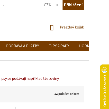
CZK
Přihlášení
JAK NAKUPOVAT
KDE NÁS NAJDETE
TIPY A RADY
NÁKUPNÍ
Prázdný košík
KOŠÍK
DOPRAVA A PLATBY
TIPY A RADY
HODNOCENÍ OB
 psy se podávají například těstoviny.
12
položek celkem