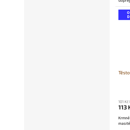
dopřej
skvělou
O
D
Těsto
101 Kč
113 
Krmné 
masité