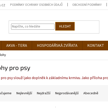
.cz
PODMÍNKY OCHRANY OSOBNÍCH ÚDAJŮ
OBCHODNÍ PODMÍNKY
HLEDAT
AKVA - TERA
HOSPODÁŘSKÁ ZVÍŘATA
KONTAKT
ílohy
ohy pro psy
 pro psy slouží jako doplněk k základnímu krmivu. Jako příloha pro
učujeme
Nejlevnější
Nejdražší
Nejprodávanější
Abecedně