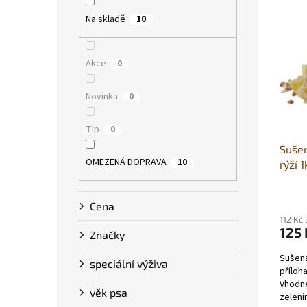
V
n
p
ý
í
Na skladě
a
10
p
p
n
i
r
e
s
o
Akce
0
l
p
d
r
u
Novinka
0
o
k
d
t
Tip
0
u
ů
Sušen
k
OMEZENÁ DOPRAVA
10
rýží 1
t
ů
Cena
112 Kč
125 
Značky
Sušená
speciální výživa
příloh
Vhodné
věk psa
zeleni