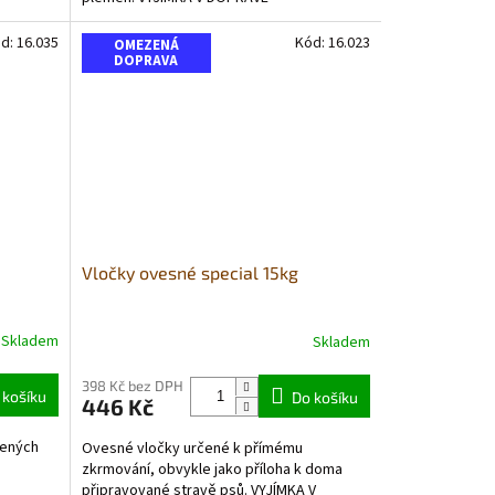
hvězdiček.
d:
16.035
Kód:
16.023
OMEZENÁ
DOPRAVA
Vločky ovesné special 15kg
Skladem
Skladem
Průměrné
hodnocení
produktu
398 Kč bez DPH
 košíku
Do košíku
446 Kč
je
5,0
vených
Ovesné vločky určené k přímému
z
zkrmování, obvykle jako příloha k doma
5
připravované stravě psů. VYJÍMKA V
hvězdiček.