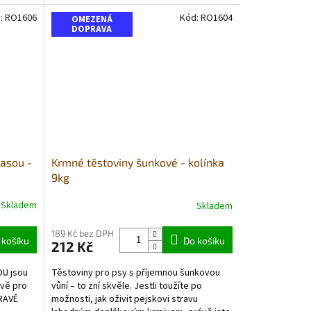
:
RO1606
Kód:
RO1604
OMEZENÁ
DOPRAVA
asou -
Krmné těstoviny šunkové - kolínka
9kg
Skladem
Skladem
Průměrné
hodnocení
produktu
189 Kč bez DPH
 košíku
Do košíku
212 Kč
je
5,0
U jsou
Těstoviny pro psy s příjemnou šunkovou
z
avě pro
vůní – to zní skvěle. Jestli toužíte po
5
RAVĚ
možnosti, jak oživit pejskovi stravu
hvězdiček.