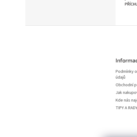
PŘÍCH
Z
á
p
a
t
Informac
í
Podmínky o
údajů
Obchodní 
Jak nakupo
Kde nás na
TIPY A RAD