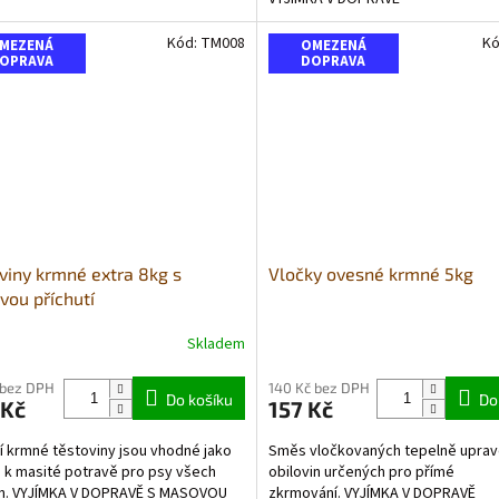
Kód:
TM008
Kó
MEZENÁ
OMEZENÁ
OPRAVA
DOPRAVA
viny krmné extra 8kg s
Vločky ovesné krmné 5kg
ou příchutí
Skladem
rné
cení
ktu
 bez DPH
140 Kč bez DPH
Do košíku
Do
 Kč
157 Kč
ní krmné těstoviny jsou vhodné jako
Směs vločkovaných tepelně upra
a k masité potravě pro psy všech
obilovin určených pro přímé
n. VYJÍMKA V DOPRAVĚ S MASOVOU
zkrmování. VYJÍMKA V DOPRAVĚ
ček.