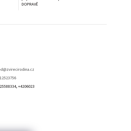
DOPRAVĚ
od
@
zvirecirodina.cz
12523756
25588334, +4206023