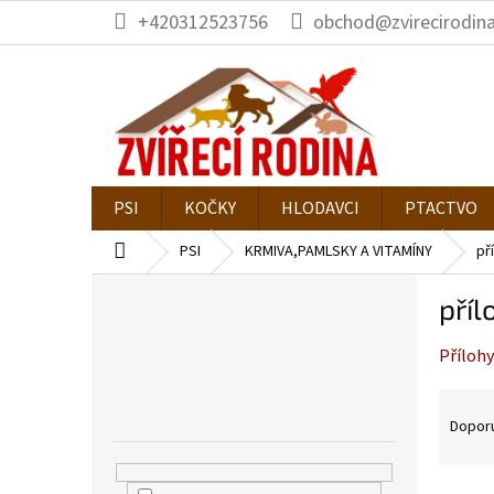
Přejít
+420312523756
obchod@zvirecirodina
na
obsah
PSI
KOČKY
HLODAVCI
PTACTVO
Domů
PSI
KRMIVA,PAMLSKY A VITAMÍNY
př
P
příl
o
s
Přílohy
t
r
Ř
a
a
Dopor
n
z
n
e
í