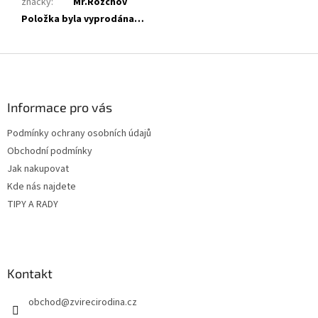
značky
:
Mr.Rozchov
Položka byla vyprodána…
Z
á
p
a
Informace pro vás
t
Podmínky ochrany osobních údajů
í
Obchodní podmínky
Jak nakupovat
Kde nás najdete
TIPY A RADY
Kontakt
obchod
@
zvirecirodina.cz