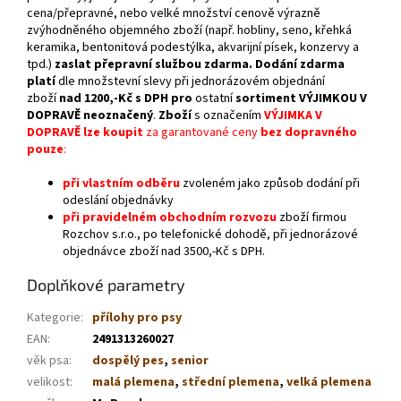
cena/přepravné, nebo velké množství cenově výrazně
zvýhodněného objemného zboží (např. hobliny, seno, křehká
keramika, bentonitová podestýlka, akvarijní písek, konzervy a
tpd.)
zaslat přepravní službou zdarma.
Dodání zdarma
platí
dle množstevní slevy při jednorázovém objednání
zboží
nad
1200,-Kč s DPH
pro
ostatní
sortiment VÝJIMKOU V
DOPRAVĚ neoznačený
.
Zboží
s označením
VÝJIMKA V
DOPRAVĚ lze koupit
za garantované ceny
bez dopravného
pouze
:
při vlastním odběru
zvoleném jako způsob dodání při
odeslání objednávky
při pravidelném obchodním rozvozu
zboží firmou
Rozchov s.r.o., po telefonické dohodě, při jednorázové
objednávce zboží nad 3500,-Kč s DPH.
Doplňkové parametry
Kategorie
:
přílohy pro psy
EAN
:
2491313260027
věk psa
:
dospělý pes
,
senior
velikost
:
malá plemena
,
střední plemena
,
velká plemena