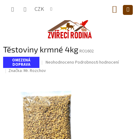
Přejít
NÁKUP
na
CZK
obsah
KOŠÍK
Těstoviny krmné 4kg
RO1602
OMEZENÁ
Průměrné
Neohodnoceno
Podrobnosti hodnocení
DOPRAVA
hodnocení
Značka:
Mr. Rozchov
produktu
je
0,0
z
5
hvězdiček.