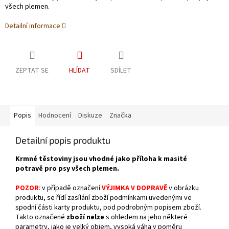
všech plemen.
Detailní informace
ZEPTAT SE
HLÍDAT
SDÍLET
Popis
Hodnocení
Diskuze
Značka
Detailní popis produktu
Krmné těstoviny jsou vhodné jako příloha k masité
potravě pro psy všech plemen.
POZOR
:
v
případě označení
VÝJIMKA V DOPRAVĚ
v obrázku
produktu, se řídí zasílání zboží podmínkami uvedenými ve
spodní části karty produktu, pod podrobným popisem zboží.
Takto označené
zboží nelze
s ohledem na jeho některé
parametry, jako je velký objem, vysoká váha v poměru