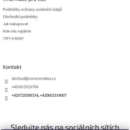
t
Podmínky ochrany osobních údajů
í
Obchodní podmínky
Jak nakupovat
Kde nás najdete
TIPY A RADY
Kontakt
obchod
@
zvirecirodina.cz
+420312523756
+420725588334, +420602334007
Sledujte nás na sociálních sítích