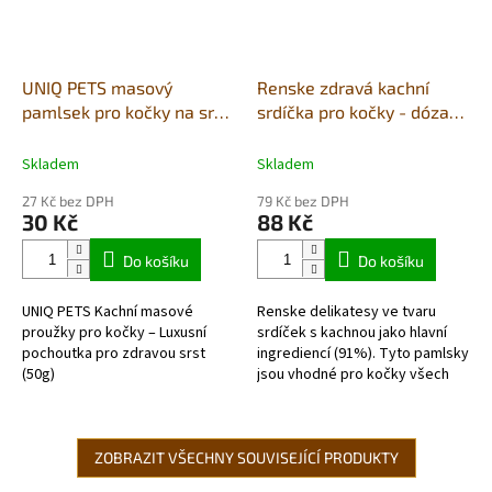
UNIQ PETS masový
Renske zdravá kachní
pamlsek pro kočky na srst
srdíčka pro kočky - dóza
a kůži - měkké proužky s
100g
kachním masem 50g
Skladem
Skladem
27 Kč bez DPH
79 Kč bez DPH
30 Kč
88 Kč
Do košíku
Do košíku
UNIQ PETS Kachní masové
Renske delikatesy ve tvaru
proužky pro kočky – Luxusní
srdíček s kachnou jako hlavní
pochoutka pro zdravou srst
ingrediencí (91%). Tyto pamlsky
(50g)
jsou vhodné pro kočky všech
plemen od 9...
ZOBRAZIT VŠECHNY SOUVISEJÍCÍ PRODUKTY