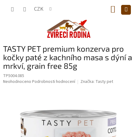
Přejít
NÁKUP
na
CZK
obsah
KOŠÍK
TASTY PET premium konzerva pro
kočky paté z kachního masa s dýní a
mrkví, grain free 85g
TP5004.085
Průměrné
Neohodnoceno
Podrobnosti hodnocení
Značka:
Tasty pet
hodnocení
produktu
je
0,0
z
5
hvězdiček.