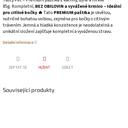
Tasty Pet – Premium paštika z kachny, dýně a mrkve
85g. Kompletní,
BEZ OBILOVIN a vyvážené krmivo – Ideální
pro citlivé kočky 🔥
Tato
PREMIUM paštika
je skvělou,
nutričně bohatou volbou, zejména pro kočky s citlivým
trávením. Jemná a hladká konzistence je neodolatelná a
unikátní složení zajišťuje kompletní a vyváženou stravu.
Detailní informace
ZEPTAT SE
HLÍDAT
SDÍLET
Související produkty