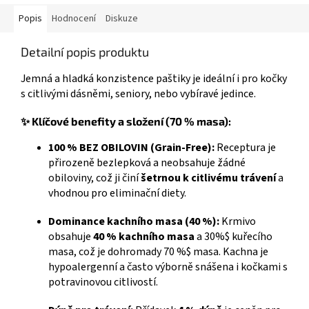
Popis
Hodnocení
Diskuze
Detailní popis produktu
Jemná a hladká konzistence paštiky je ideální i pro kočky
s citlivými dásněmi, seniory, nebo vybíravé jedince.
✨ Klíčové benefity a složení (70 % masa):
100 % BEZ OBILOVIN (Grain-Free):
Receptura je
přirozeně bezlepková a neobsahuje žádné
obiloviny, což ji činí
šetrnou k citlivému trávení
a
vhodnou pro eliminační diety.
Dominance kachního masa (40 %):
Krmivo
obsahuje
40 % kachního masa
a
30%$
kuřecího
masa, což je dohromady
70 %$
masa. Kachna je
hypoalergenní a často výborně snášena i kočkami s
potravinovou citlivostí.