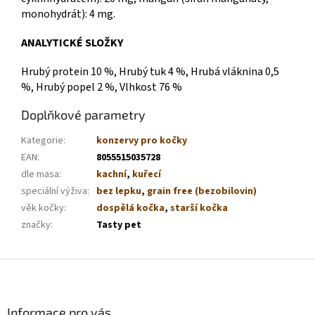
monohydrát): 4 mg.
ANALYTICKÉ SLOŽKY
Hrubý protein 10 %,
Hrubý tuk 4 %,
Hrubá vláknina 0,5
%,
Hrubý popel 2 %,
Vlhkost 76 %
Doplňkové parametry
Kategorie
:
konzervy pro kočky
EAN
:
8055515035728
dle masa
:
kachní
,
kuřecí
speciální výživa
:
bez lepku
,
grain free (bezobilovin)
věk kočky
:
dospělá kočka
,
starší kočka
značky
:
Tasty pet
Z
á
p
a
Informace pro vás