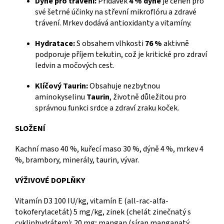
Dýně pro trávení:
Přídavek
4 % dýně
je ceněn pro
své šetrné účinky na střevní mikroflóru a zdravé
trávení. Mrkev dodává antioxidanty a vitamíny.
Hydratace:
S obsahem vlhkosti
76 %
aktivně
podporuje příjem tekutin, což je kritické pro zdraví
ledvin a močových cest.
Klíčový Taurin:
Obsahuje nezbytnou
aminokyselinu
Taurin
, životně důležitou pro
správnou funkci srdce a zdraví zraku koček.
SLOŽENÍ
Kachní maso 40 %, kuřecí maso 30 %, dýně 4 %, mrkev 4
%, brambory, minerály, taurin, vývar.
VÝŽIVOVÉ DOPLŇKY
Vitamín D3 100 IU/kg, vitamín E (all-rac-alfa-
tokoferylacetát) 5 mg/kg, zinek (chelát zinečnatý s
cyklinhydrátem): 20 mg; mangan (síran manganatý,