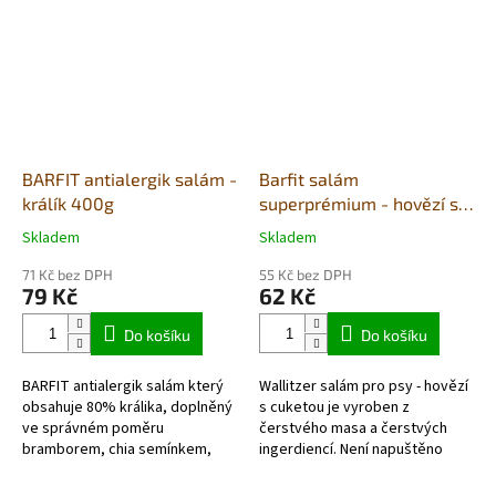
BARFIT antialergik salám -
Barfit salám
králík 400g
superprémium - hovězí s
cuketou a rýží 400g
Skladem
Skladem
Průměrné
Průměrné
hodnocení
hodnocení
71 Kč bez DPH
55 Kč bez DPH
produktu
produktu
79 Kč
62 Kč
je
je
5,0
4,0
Do košíku
Do košíku
z
z
5
5
BARFIT antialergik salám který
Wallitzer salám pro psy - hovězí
hvězdiček.
hvězdiček.
obsahuje 80% králika, doplněný
s cuketou je vyroben z
ve správném poměru
čerstvého masa a čerstvých
bramborem, chia semínkem,
ingerdiencí. Není napuštěno
lněným semínkem,
vodou, kupujete čistý protein.
kmínem, pivovarskými
Jedná se o kvalitní německý...