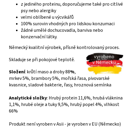
z jediného proteinu, doporučujeme také pro citlivé
psy nebo alergiky
velmi oblíbené u výcvikářů
100% surovin vhodných pro lidskou konzumaci
žádné umělé dochucovadla, barviva nebo
konzervační látky.
Německý kvalitní výrobek, přísně kontrolovaný proces.
Skladuje se při pokojové teplotě.
Složení
: krůtí maso a droby 88
%
,
mrkev 5%, brambory 5%, mořská řasa, pivovarské
kvasnice, sladové bakterie, řasy, hroznová semínka
Analytické složky
: Hrubý protein 11,6%, hrubá vláknina
1,1%, hrubé oleje a tuky 9,5%, hrubý popel 4%, vlhkost
66%
Produkt není vyroben v Asii - je vyroben v EU (Německo)