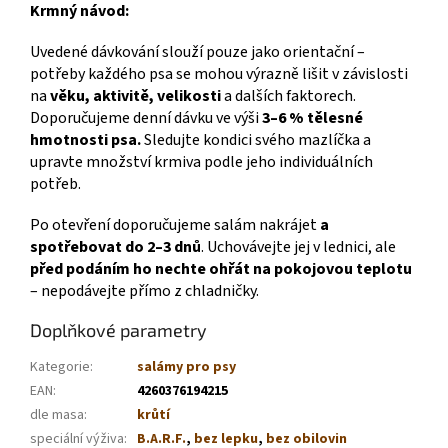
Krmný návod:
Uvedené dávkování slouží pouze jako orientační –
potřeby každého psa se mohou výrazně lišit v závislosti
na
věku, aktivitě, velikosti
a dalších faktorech.
Doporučujeme denní dávku ve výši
3–6 % tělesné
hmotnosti psa.
Sledujte kondici svého mazlíčka a
upravte množství krmiva podle jeho individuálních
potřeb.
Po otevření doporučujeme salám nakrájet
a
spotřebovat do 2–3 dnů
. Uchovávejte jej v lednici, ale
před podáním ho nechte ohřát na pokojovou teplotu
– nepodávejte přímo z chladničky.
Doplňkové parametry
Kategorie
:
salámy pro psy
EAN
:
4260376194215
dle masa
:
krůtí
speciální výživa
:
B.A.R.F.
,
bez lepku
,
bez obilovin