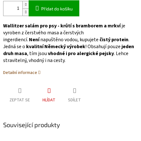
Přidat do košíku
Wallitzer salám pro psy - krůtí s bramborem a mrkví
je
vyroben z čerstvého masa a čerstvých
ingerdiencí.
Není
napuštěno vodou, kupujete
čistý protein
.
Jedná se o
kvalitní Německý výrobek
! Obsahují pouze
jeden
druh masa
, tím jsou
vhodné i pro alergické pejsky
. Lehce
stravitelný, vhodný i na cesty.
Detailní informace
ZEPTAT SE
HLÍDAT
SDÍLET
Související produkty