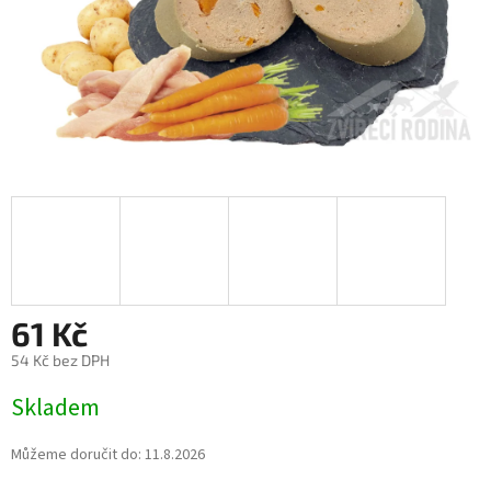
61 Kč
54 Kč bez DPH
Měrná
Skladem
cena:
Můžeme doručit do:
11.8.2026