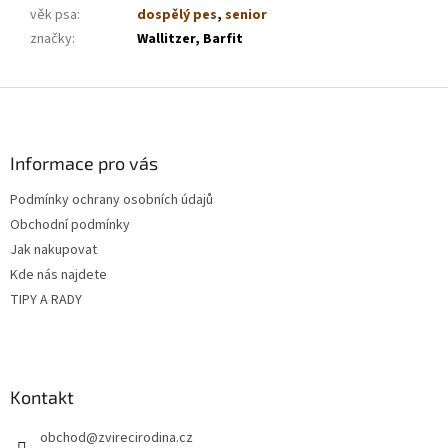
věk psa
:
dospělý pes
,
senior
značky
:
Wallitzer, Barfit
Z
á
p
a
Informace pro vás
t
Podmínky ochrany osobních údajů
í
Obchodní podmínky
Jak nakupovat
Kde nás najdete
TIPY A RADY
Kontakt
obchod
@
zvirecirodina.cz