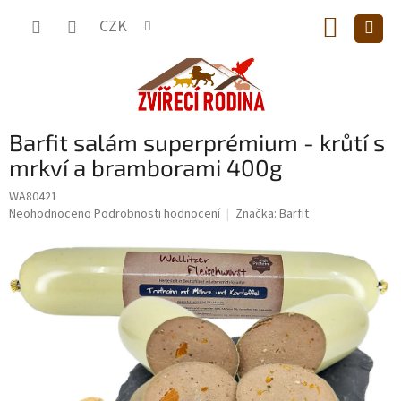
Přejít
NÁKUP
na
CZK
obsah
KOŠÍK
Barfit salám superprémium - krůtí s
mrkví a bramborami 400g
WA80421
Průměrné
Neohodnoceno
Podrobnosti hodnocení
Značka:
Barfit
hodnocení
produktu
je
0,0
z
5
hvězdiček.