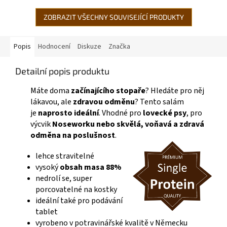
kvasnicemi, mořskou řasou...
ZOBRAZIT VŠECHNY SOUVISEJÍCÍ PRODUKTY
Popis
Hodnocení
Diskuze
Značka
Detailní popis produktu
Máte doma
začínajícího stopaře
? Hledáte pro něj
lákavou, ale
zdravou odměnu
? Tento salám
je
naprosto ideální
. Vhodné pro
lovecké psy
, pro
výcvik
Noseworku nebo skvělá, voňavá a zdravá
odměna na poslušnost
.
lehce stravitelné
vysoký
obsah masa 88%
nedrolí se, super
porcovatelné na kostky
ideální také pro podávání
tablet
vyrobeno v potravinářské kvalitě v Německu