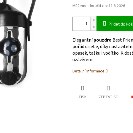
Můžeme doručit do:
11.8.2026
Přidat do koš
Elegantní
pouzdro
Best Frie
pořád u sebe, díky nastavite
opasek, tašku i vodítko. K d
uzávěrem.
Detailní informace
TISK
ZEPTAT SE
H