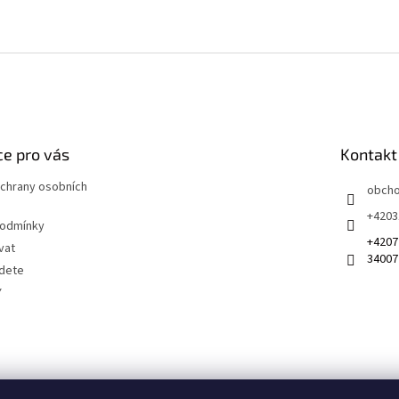
e pro vás
Kontakt
chrany osobních
obch
+4203
podmínky
+4207
vat
34007
jdete
Y
 na sociálních sítích