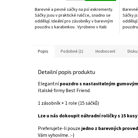
Barevné a pevné sáčky na psí exkrementy.
Barevné
Sáčky jsou v praktické ruličce, snadno se
Sáčky js
oddělují. Ideální pro zásobníky v barevným
oddělují
pouzdru s karabinkou . Vyrobeno v Italii
pouzdru 
firmou...
firmou...
Popis
Podobné (1)
Hodnocení
Disku
Detailní popis produktu
Elegantní
pouzdro s nastavitelným gumový
Italské firmy Best Friend.
1 zásobník + 1 role (15 sáčků)
Lze u nás dokoupit náhradní roličky s 15 kus
Preferujete-li pouze
jedno z barevných proved
Vám vyhovíme. :-)