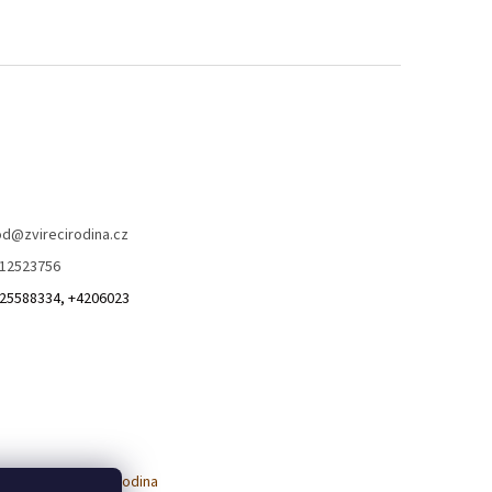
od
@
zvirecirodina.cz
12523756
25588334, +4206023