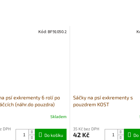
Kód:
BF91050.2
K
na psí exkrementy 6 rolí po
Sáčky na psí exkrementy s
sáčcích (náhr.do pouzdra)
pouzdrem KOST
Skladem
ez DPH
35 Kč bez DPH
42 Kč
Do košíku
Do 