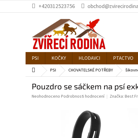
Přejít
+420312523756
obchod@zvirecirodina
na
obsah
PSI
KOČKY
HLODAVCI
PTACTVO
Domů
PSI
CHOVATELSKÉ POTŘEBY
šikovn
Pouzdro se sáčkem na psí ex
Průměrné
Neohodnoceno
Podrobnosti hodnocení
Značka:
Best F
hodnocení
produktu
je
0,0
z
5
hvězdiček.