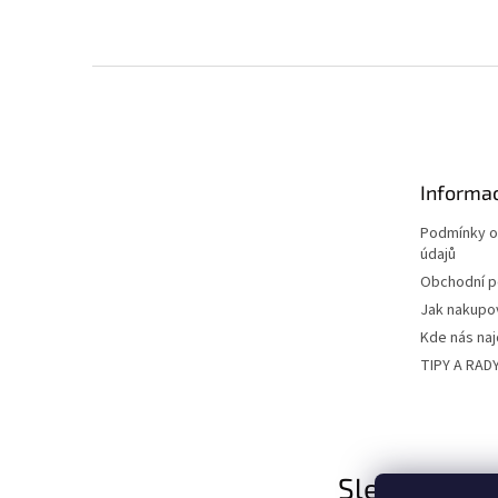
Z
á
p
a
t
Informac
í
Podmínky o
údajů
Obchodní 
Jak nakupo
Kde nás na
TIPY A RAD
Sledujte nás