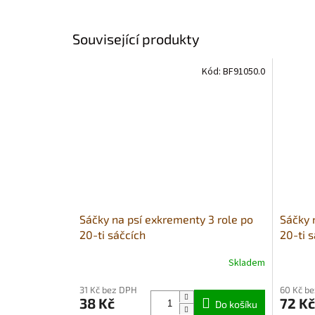
Související produkty
Kód:
BF91050.0
Sáčky na psí exkrementy 3 role po
Sáčky 
20-ti sáčcích
20-ti 
Skladem
31 Kč bez DPH
60 Kč b
38 Kč
72 Kč
Do košíku