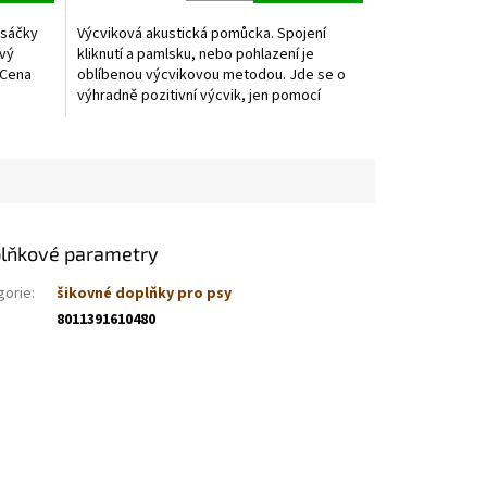
 sáčky
Výcviková akustická pomůcka. Spojení
ový
kliknutí a pamlsku, nebo pohlazení je
 Cena
oblíbenou výcvikovou metodou. Jde se o
výhradně pozitivní výcvik, jen pomocí
odměn, bez...
lňkové parametry
gorie
:
šikovné doplňky pro psy
8011391610480