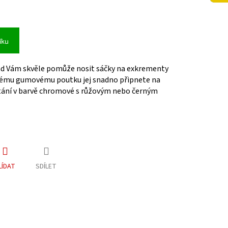
íku
nd Vám skvěle pomůže nosit sáčky na exkrementy
lnému gumovému poutku jej snadno připnete na
ostání v barvě chromové s růžovým nebo černým
LÍDAT
SDÍLET