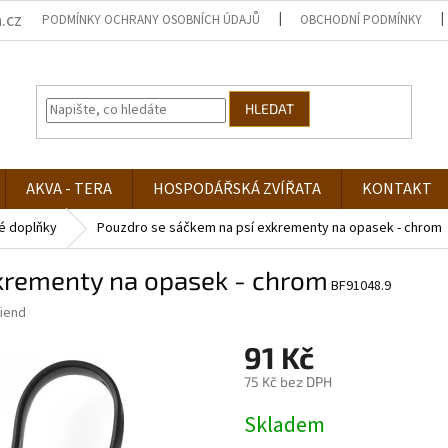
.cz
PODMÍNKY OCHRANY OSOBNÍCH ÚDAJŮ
OBCHODNÍ PODMÍNKY
HLEDAT
AKVA - TERA
HOSPODÁŘSKÁ ZVÍŘATA
KONTAKT
é doplňky
Pouzdro se sáčkem na psí exkrementy na opasek - chrom
krementy na opasek - chrom
BF91048.9
riend
91 Kč
75 Kč bez DPH
Měrná
Skladem
cena: