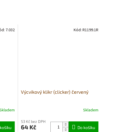
ód:
7.032
Kód:
R1199.1R
Výcvikový klikr (clicker) červený
Skladem
Skladem
53 Kč bez DPH
64 Kč
košíku
Do košíku