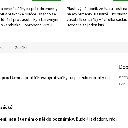
 a pevné sáčky na psí exkrementy.
Plastový zásobník ve tvaru kosti na
ou v praktické ruličce, snadno se
na exkrementy. Na kartě 1 ks plast
. Ideální pro zásobníky v barevným
zásobník se sáčky + 1x rolka sáčků.
s karabinkou . Vyrobeno v Italii
uvedena za jeden kus.
ze
Značka
Dop
Kate
m poutkem
a puntíčkovanými sáčky na psí exkrementy od
EAN
:
y sáčků
.
ení, napište nám o něj do poznámky
. Bude-li skladem, rádi