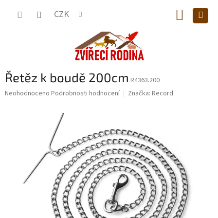
Přejít
NÁKUP
na
CZK
obsah
KOŠÍK
Řetěz k boudě 200cm
R4363.200
Průměrné
Neohodnoceno
Podrobnosti hodnocení
Značka:
Record
hodnocení
produktu
je
0,0
z
5
hvězdiček.