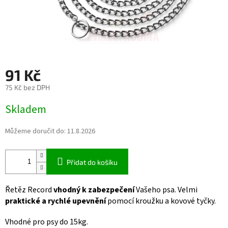
91 Kč
75 Kč bez DPH
Měrná
Skladem
cena:
Můžeme doručit do:
11.8.2026
Přidat do košíku
Řetěz Record
vhodný k zabezpečení
Vašeho psa. Velmi
praktické a rychlé upevnění
pomocí kroužku a kovové tyčky.
Vhodné pro psy do 15kg.