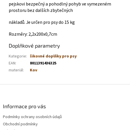
pejskovi bezpečný a pohodlný pohyb ve vymezeném
prostoru bez dalších zbytečných
nákladů. Je určen pro psy do 15 kg
Rozměry: 2,2x200x0,7cm
Doplňkové parametry
Kategorie
:
šikovné doplňky pro psy
EAN
:
8011391436325
materiál
:
Kov
Z
á
p
a
Informace pro vás
t
Podmínky ochrany osobních údajů
í
Obchodní podmínky