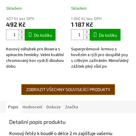
Skladem
Skladem
407 Kč bez DPH
1 060 Kč bez DPH
492 Kč
1 187 Kč
Do košíku
Do košíku
Kovový náhubek pro Boxera s
Superprémiové krmivo s
upínacími řemínky. Velmi kvalitní
hovězím a rýží pro dospělé psy
chromovaný kov vydrží dlouhou
s citlivým zažíváním. Mimořádný
dobu.
zážitek plný vůní po
surovině. Slušná dávka
hovězího a lehce stravitelná
rýže, doplněného...
ZOBRAZIT VŠECHNY SOUVISEJÍCÍ PRODUKTY
Popis
Hodnocení
Diskuze
Značka
Detailní popis produktu
Kovový řetěz k boudě o délce 2 m zajišťuje vašemu