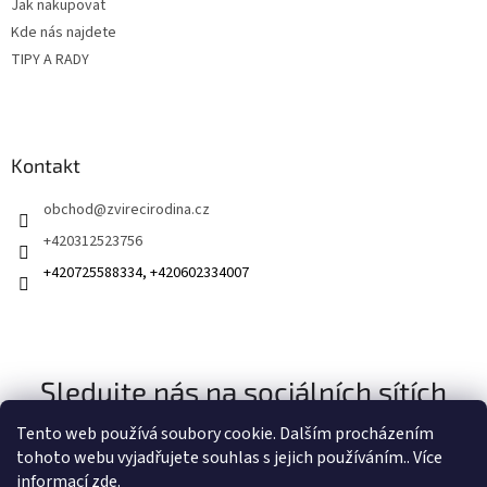
Jak nakupovat
Kde nás najdete
TIPY A RADY
Kontakt
obchod
@
zvirecirodina.cz
+420312523756
+420725588334, +420602334007
Sledujte nás na sociálních sítích
Tento web používá soubory cookie. Dalším procházením
tohoto webu vyjadřujete souhlas s jejich používáním.. Více
informací
zde
.