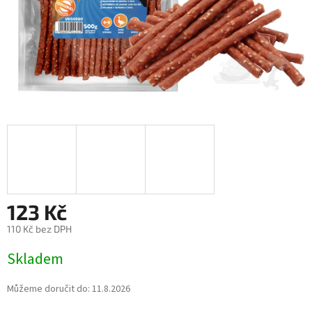
123 Kč
110 Kč bez DPH
Měrná
Skladem
cena:
Můžeme doručit do:
11.8.2026