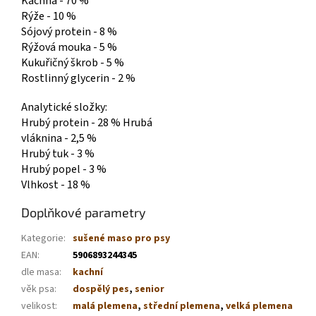
Kachna - 70 %
Rýže - 10 %
Sójový protein - 8 %
Rýžová mouka - 5 %
Kukuřičný škrob - 5 %
Rostlinný glycerin - 2 %
Analytické složky:
Hrubý protein - 28 % Hrubá
vláknina - 2,5 %
Hrubý tuk - 3 %
Hrubý popel - 3 %
Vlhkost - 18 %
Doplňkové parametry
Kategorie
:
sušené maso pro psy
EAN
:
5906893244345
dle masa
:
kachní
věk psa
:
dospělý pes
,
senior
velikost
:
malá plemena
,
střední plemena
,
velká plemena