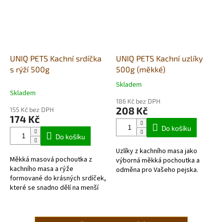
UNIQ PETS Kachní srdíčka
UNIQ PETS Kachní uzlíky
s rýží 500g
500g (měkké)
Skladem
Průměrné
Skladem
hodnocení
186 Kč bez DPH
produktu
208 Kč
155 Kč bez DPH
je
174 Kč
5,0
Do košíku
z
Do košíku
5
Uzlíky z kachního masa jako
hvězdiček.
Měkká masová pochoutka z
výborná měkká pochoutka a
kachního masa a rýže
odměna pro Vašeho pejska.
formované do krásných srdíček,
které se snadno dělí na menší
kousky.