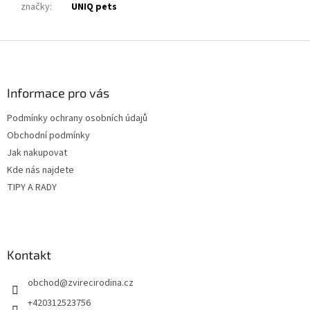
značky
:
UNIQ pets
Z
á
p
a
Informace pro vás
t
Podmínky ochrany osobních údajů
í
Obchodní podmínky
Jak nakupovat
Kde nás najdete
TIPY A RADY
Kontakt
obchod
@
zvirecirodina.cz
+420312523756