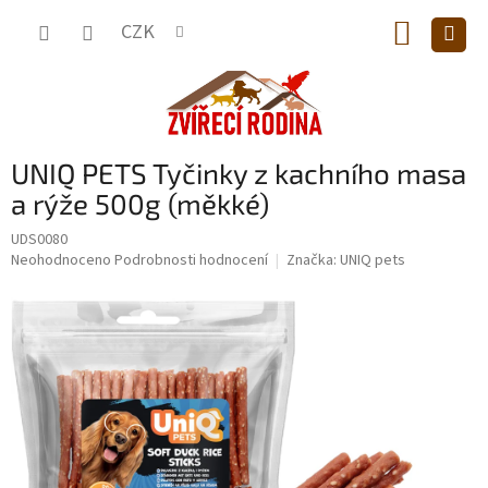
Přejít
NÁKUP
na
CZK
obsah
KOŠÍK
UNIQ PETS Tyčinky z kachního masa
a rýže 500g (měkké)
UDS0080
Průměrné
Neohodnoceno
Podrobnosti hodnocení
Značka:
UNIQ pets
hodnocení
produktu
je
0,0
z
5
hvězdiček.