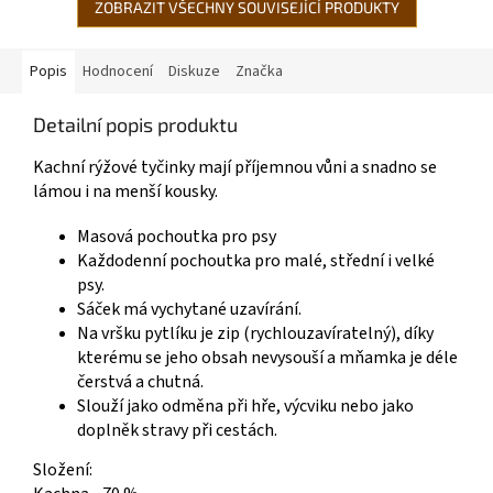
ZOBRAZIT VŠECHNY SOUVISEJÍCÍ PRODUKTY
Popis
Hodnocení
Diskuze
Značka
Detailní popis produktu
Kachní rýžové tyčinky mají příjemnou vůni a snadno se
lámou i na menší kousky.
Masová pochoutka pro psy
Každodenní pochoutka pro malé, střední i velké
psy.
Sáček má vychytané uzavírání.
Na vršku pytlíku je zip (rychlouzavíratelný), díky
kterému se jeho obsah nevysouší a mňamka je déle
čerstvá a chutná.
Slouží jako odměna při hře, výcviku nebo jako
doplněk stravy při cestách.
Složení: