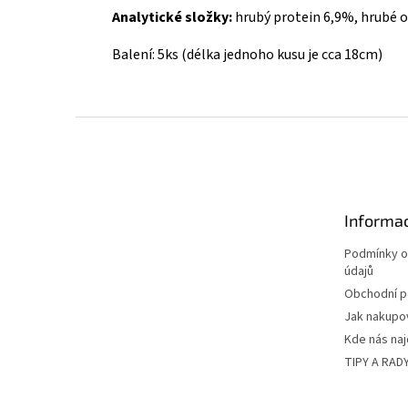
Analytické složky:
hrubý protein 6,9%, hrubé o
Balení: 5ks
(délka jednoho kusu je cca 18cm)
Z
á
p
a
t
Informac
í
Podmínky o
údajů
Obchodní 
Jak nakupo
Kde nás na
TIPY A RAD