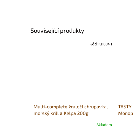
Související produkty
Kód:
KH004H
Multi-complete žraločí chrupavka,
TASTY 
mořský krill a Kelpa 200g
Monopr
TYČKY 
Skladem
Průměrné
hodnocení