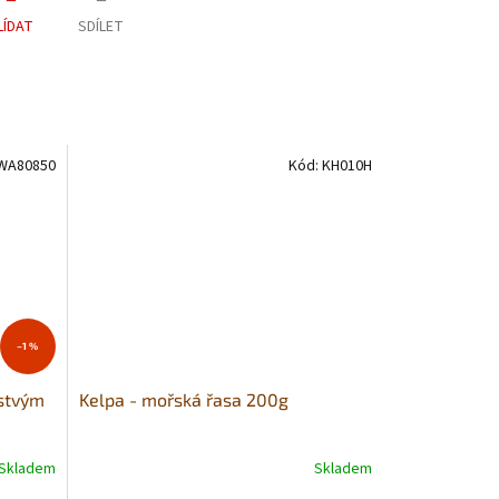
LÍDAT
SDÍLET
WA80850
Kód:
KH010H
–1 %
rstvým
Kelpa - mořská řasa 200g
Skladem
Skladem
Průměrné
hodnocení