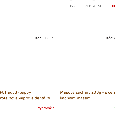
TISK
ZEPTAT SE
H
Kód:
TP0172
Kód:
PET adult/puppy
Masové suchary 200g - s če
oteinové vepřové dentální
kachním masem
s mořskou řasou - 80g
Vyprodáno
Průměrné
hodnocení