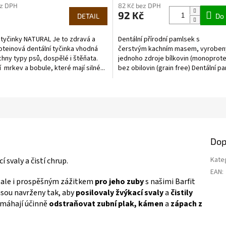
ez DPH
82 Kč bez DPH
produktu
92 Kč
DETAIL
je
Do 
5,0
z
 tyčinky NATURAL Je to zdravá a
Dentální přírodní pamlsek s
5
teinová dentální tyčinka vhodná
čerstvým kachním masem, vyroben
hvězdiček.
hny typy psů, dospělé i štěňata.
jednoho zdroje bílkovin (monoprote
 mrkev a bobule, které mají silné...
bez obilovin (grain free) Dentální p
pro psy slouží jako prevence...
a
Dop
Kate
í svaly a čistí chrup.
EAN
:
 ale i prospěšným zážitkem
pro jeho zuby
s našimi Barfit
jsou navrženy tak, aby
posilovaly žvýkací svaly
a
čistily
máhají účinně
odstraňovat zubní plak, kámen
a
zápach z