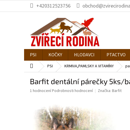
Přejít
+420312523756
obchod@zvirecirodina
na
obsah
PSI
KOČKY
HLODAVCI
PTACTVO
Domů
PSI
KRMIVA,PAMLSKY A VITAMÍNY
pa
Barfit dentální párečky 5ks/b
Průměrné
1 hodnocení
Podrobnosti hodnocení
Značka:
Barfit
hodnocení
produktu
je
1,0
z
5
hvězdiček.