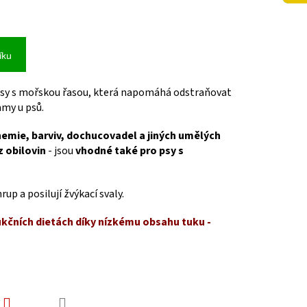
íku
psy
s mořskou řasou, která napomáhá odstraňovat
amy u psů.
hemie, barviv, dochucovadel a jiných umělých
z obilovin
- jsou
vhodné také pro psy s
rup a posilují žvýkací svaly.
ukčních dietách díky nízkému obsahu tuku -