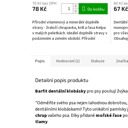
70 Kč bez DPH
60 Kč b
produktu
78 Kč
67 Kč
je
Do košíku
5,0
z
Přírodní vitaminový a minerální doplněk
Dentální
5
stravy - žraločí chrupavka, krill a řasa Kelpa
monopro
hvězdiček.
v malých peletkách. Ideální doplněk stravy v
pro všec
podzimním a zimním období. Přírodní
Obsahují
podpora...
Popis
Hodnocení (1)
Diskuze
Značk
Detailní popis produktu
Barfit dentální klobásky
pro psy posilují žvýkac
"Odměňte svého psa nejen lahodnou dobrotou,
dentálními klobáskami! Tyto unikátní pamlsky 
chrup
vašeho psa. Díky přidané
mořské řase
po
tlamy
.