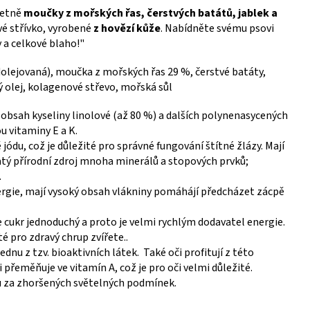
četně
moučky z mořských řas, čerstvých batátů, jablek a
vé střívko, vyrobené
z hovězí kůže
. Nabídněte svému psovi
y a celkové blaho!"
dolejovaná), moučka z mořských řas 29 %, čerstvé batáty,
ný olej, kolagenové střevo, mořská sůl
 obsah kyseliny linolové (až 80 %) a dalších polynenasycených
ou vitaminy E a K.
jódu, což je důležité pro správné fungování štítné žlázy. Mají
hatý přírodní zdroj mnoha minerálů a stopových prvků;
.
rgie, mají vysoký obsah vlákniny pomáhájí předcházet zácpě
je cukr jednoduchý a proto je velmi rychlým dodavatel energie.
é pro zdravý chrup zvířete..
dnu z tzv. bioaktivních látek. Také oči profitují z této
 přeměňuje ve vitamín A, což je pro oči velmi důležité.
 za zhoršených světelných podmínek.