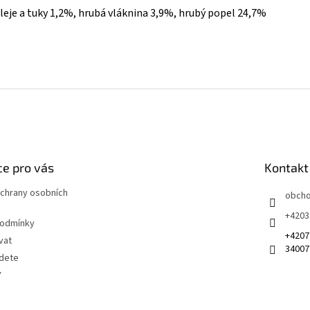
leje a tuky 1,2%, hrubá vláknina 3,9%, hrubý popel 24,7%
e pro vás
Kontakt
chrany osobních
obch
+4203
podmínky
+4207
vat
34007
jdete
Y