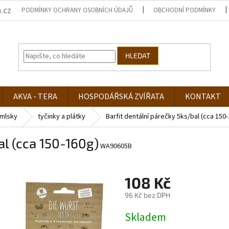
.cz
PODMÍNKY OCHRANY OSOBNÍCH ÚDAJŮ
OBCHODNÍ PODMÍNKY
HLEDAT
AKVA - TERA
HOSPODÁŘSKÁ ZVÍŘATA
KONTAKT
mlsky
tyčinky a plátky
Barfit dentální párečky 5ks/bal (cca 150
al (cca 150-160g)
WA90605B
108 Kč
96 Kč bez DPH
Měrná
Skladem
cena: