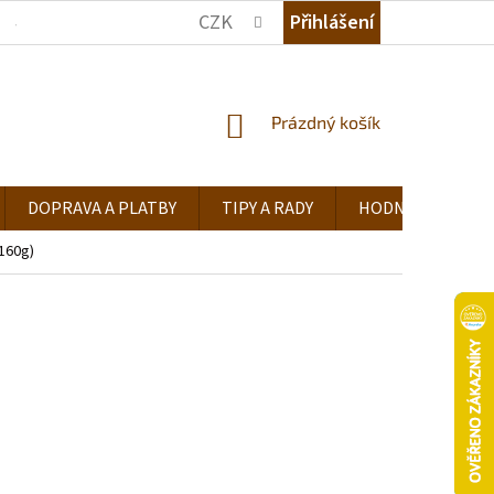
CZK
Přihlášení
JAK NAKUPOVAT
KDE NÁS NAJDETE
TIPY A RADY
NÁKUPNÍ
Prázdný košík
KOŠÍK
DOPRAVA A PLATBY
TIPY A RADY
HODNOCENÍ OB
-160g)