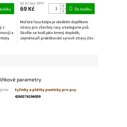
62 Kč bez DPH
produktu
69 Kč
košíku
je
Do košíku
5,0
z
Mořská řasa Kelpa je ideálním doplňkem
5
ý z
stravy pro všechny rasy a kategorie psů.
hvězdiček.
inový) a
Skvěle se hodí jako krmný doplněk,
amlsky
zejména při praktikování syrové stravy (tzv.
BARF). V psí...
lňkové parametry
gorie
:
tyčinky a plátky pamlsky pro psy
4260376196059