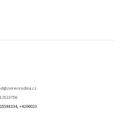
od
@
zvirecirodina.cz
12523756
25588334, +4206023