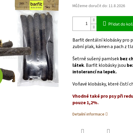
Můžeme doručit do:
11.8.2026
Přidat do koš
Barfit dentální klobásky pro 
zubní plak, kámen a pach z tl
Šetrně sušený pamlsek
bez c
látek
. Barfit klobásky jsou
be
intolerancí na lepek.
Voňavé klobásky, které čistí ch
Vhodné také pro psy při red
pouze 1,2%.
Detailní informace