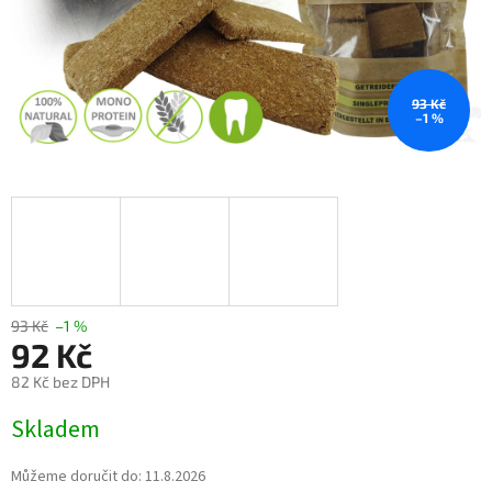
93 Kč
–1 %
93 Kč
–1 %
92 Kč
82 Kč bez DPH
Měrná
Skladem
cena:
Můžeme doručit do:
11.8.2026