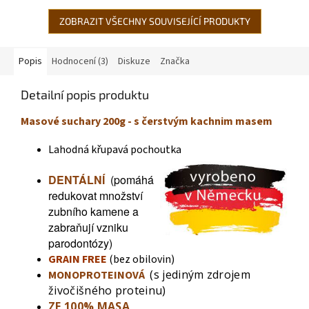
Obsahují...
ZOBRAZIT VŠECHNY SOUVISEJÍCÍ PRODUKTY
Popis
Hodnocení (3)
Diskuze
Značka
Detailní popis produktu
Masové suchary 200g - s čerstvým kachnim
masem
Lahodná křupavá pochoutka
DENTÁLNÍ
(pomáhá
redukovat množství
zubního kamene a
zabraňují vzniku
parodontózy)
GRAIN FREE
(bez obilovin)
(s jediným zdrojem
MONOPROTEINOVÁ
živočišného proteinu)
ZE 100% MASA