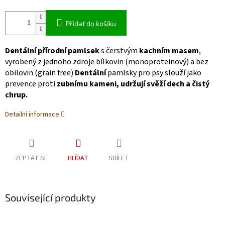
Přidat do košíku
Dentální přírodní pamlsek
s čerstvým
kachním masem
,
vyrobený z jednoho zdroje bílkovin (monoproteinový) a bez
obilovin (grain free)
Dentální
pamlsky pro psy slouží jako
prevence proti
zubnímu kameni, udržují svěží dech a čistý
chrup.
Detailní informace
ZEPTAT SE
HLÍDAT
SDÍLET
Související produkty