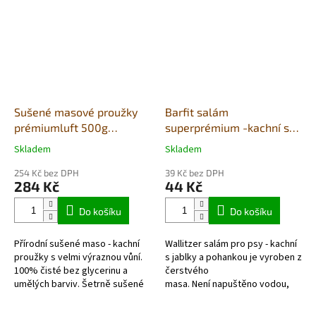
Sušené masové proužky
Barfit salám
prémiumluft 500g
superprémium -kachní s
(sáček)- kachna
jablky a pohankou 200g
Skladem
Skladem
Průměrné
Průměrné
hodnocení
hodnocení
254 Kč bez DPH
39 Kč bez DPH
produktu
produktu
284 Kč
44 Kč
je
je
5,0
5,0
Do košíku
Do košíku
z
z
5
5
Přírodní sušené maso - kachní
Wallitzer salám pro psy - kachní
hvězdiček.
hvězdiček.
proužky s velmi výraznou vůní.
s jablky a pohankou je vyroben z
100% čisté bez glycerinu a
čerstvého
umělých barviv. Šetrně sušené
masa. Není napuštěno vodou,
vzduchem v potravinářské
kupujete čistý protein. Jedná se
kvalitě. Každé balení obsahuje...
o kvalitní německý výrobek!