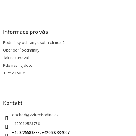
Z
á
p
a
Informace pro vás
t
Podmínky ochrany osobních údajů
í
Obchodní podmínky
Jak nakupovat
Kde nás najdete
TIPY A RADY
Kontakt
obchod
@
zvirecirodina.cz
+420312523756
+420725588334, +420602334007