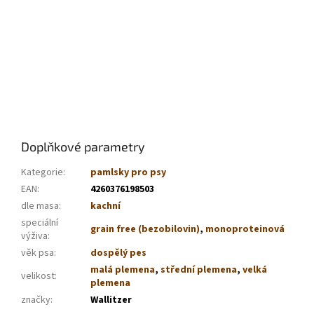
Doplňkové parametry
Kategorie
:
pamlsky pro psy
EAN
:
4260376198503
dle masa
:
kachní
speciální
grain free (bezobilovin)
,
monoproteinová
výživa
:
věk psa
:
dospělý pes
malá plemena
,
střední plemena
,
velká
velikost
:
plemena
značky
:
Wallitzer