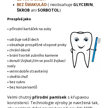
BEZ ŠMAKULÁ
D
( neobsahuje
GLYCERIN
,
ŠKROB
ani
SORBOTOL
)
Prospívá jako
• přírodní kartáček na zuby
• udržuje svěží dech
• obsahuje prospěšné stopové prvky
• chrání dásně
• brání tvorbě zubního kamene
• donutí žvýkat,tím se posílí žvýkací
svaly
• velmi dobře stravitelný
• skvělá chuť
• bez cukru
• bez konzervantů
Velmi chutný
přírodní pamlsek
s křupavou
konzistencí. Technologie výroby je navržená tak,