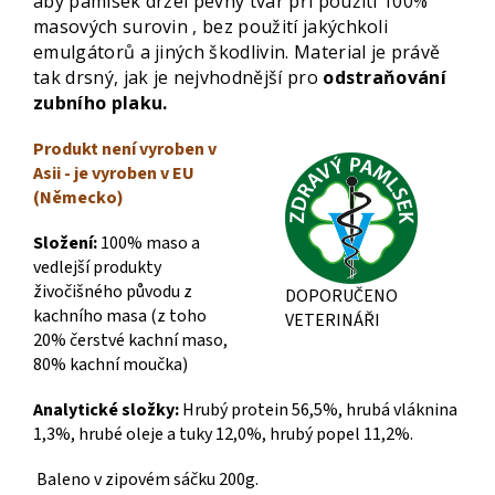
aby pamlsek držel pevný tvar při použití 100%
masových surovin , bez použití jakýchkoli
emulgátorů a jiných škodlivin. Material je právě
tak drsný, jak je nejvhodnější pro
odstraňování
zubního plaku.
Produkt není vyroben v
Asii - je vyroben v EU
(Německo)
Složení:
100% maso a
vedlejší produkty
živočišného původu z
DOPORUČENO
kachního masa (z toho
VETERINÁŘI
20% čerstvé kachní maso,
80% kachní moučka)
Analytické složky:
Hrubý protein 56,5%, hrubá vláknina
1,3%, hrubé oleje a tuky 12,0%, hrubý popel 11,2%.
Baleno v zipovém sáčku 200g.