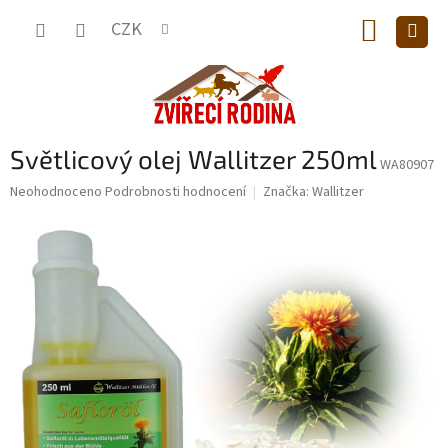
Přejít
NÁKUP
na
CZK
obsah
KOŠÍK
Světlicový olej Wallitzer 250ml
WA80907
Průměrné
Neohodnoceno
Podrobnosti hodnocení
Značka:
Wallitzer
hodnocení
produktu
je
0,0
z
5
hvězdiček.