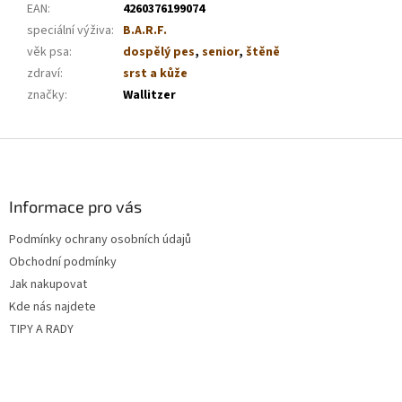
EAN
:
4260376199074
speciální výživa
:
B.A.R.F.
věk psa
:
dospělý pes
,
senior
,
štěně
zdraví
:
srst a kůže
značky
:
Wallitzer
Z
á
p
a
Informace pro vás
t
Podmínky ochrany osobních údajů
í
Obchodní podmínky
Jak nakupovat
Kde nás najdete
TIPY A RADY