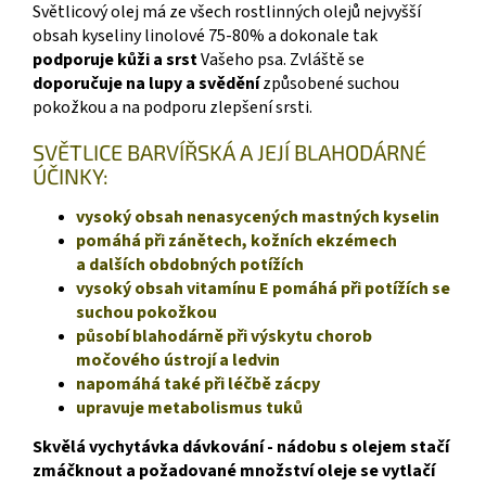
Světlicový olej má ze všech rostlinných olejů nejvyšší
obsah kyseliny linolové 75-80% a dokonale tak
podporuje kůži a srst
Vašeho psa. Zvláště se
doporučuje na lupy a svědění
způsobené suchou
pokožkou a na podporu zlepšení srsti.
SVĚTLICE BARVÍŘSKÁ A JEJÍ BLAHODÁRNÉ
ÚČINKY:
vysoký obsah nenasycených mastných kyselin
pomáhá při zánětech, kožních ekzémech
a dalších obdobných potížích
vysoký obsah vitamínu E pomáhá při potížích se
suchou pokožkou
působí blahodárně při výskytu chorob
močového ústrojí a ledvin
napomáhá také při léčbě zácpy
upravuje metabolismus tuků
Skvělá vychytávka dávkování - nádobu s olejem stačí
zmáčknout a požadované množství oleje se vytlačí