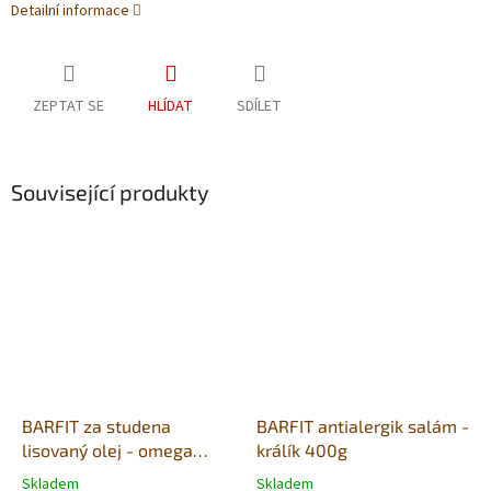
Detailní informace
ZEPTAT SE
HLÍDAT
SDÍLET
Související produkty
BARFIT za studena
BARFIT antialergik salám -
lisovaný olej - omega
králík 400g
pětisložkový 500ml
Skladem
Skladem
Průměrné
Průměrné