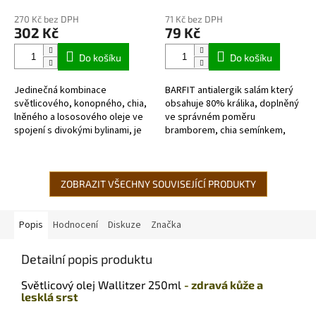
hodnocení
hodnocení
270 Kč bez DPH
71 Kč bez DPH
produktu
produktu
302 Kč
79 Kč
je
je
5,0
5,0
Do košíku
Do košíku
z
z
5
5
Jedinečná kombinace
BARFIT antialergik salám který
hvězdiček.
hvězdiček.
světlicového, konopného, ​​chia,
obsahuje 80% králika, doplněný
lněného a lososového oleje ve
ve správném poměru
spojení s divokými bylinami, je
bramborem, chia semínkem,
skvělý a přirozený základ pro
lněným semínkem,
každodenní zásobování vašeho
kmínem, pivovarskými
psa...
kvasnicemi, mořskou řasou...
ZOBRAZIT VŠECHNY SOUVISEJÍCÍ PRODUKTY
Popis
Hodnocení
Diskuze
Značka
Detailní popis produktu
Světlicový olej Wallitzer 250ml
- zdravá kůže a
lesklá srst