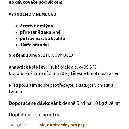
do dávkovače pod víčkem.
VYROBENO V NĚMECKU
čerstvé z mlýna
přirozeně zakalené
potravinářská kvalita
100% přírodní
Složení:
100% SVĚTLICOVÝ OLEJ
Analytické složky:
Hrubé oleje a tuky 99,5 %
Doporučené krmení: 5 ml/10 kg tělesné hmotnosti a den.
Před použitím dobře protřepejte, skladujte v chladu a
temnu.
Doporučené dávkování:
 denně 5 ml na 10 kg živé hmotno
Doplňkové parametry
Kategorie
:
oleje a vitamíny pro psy