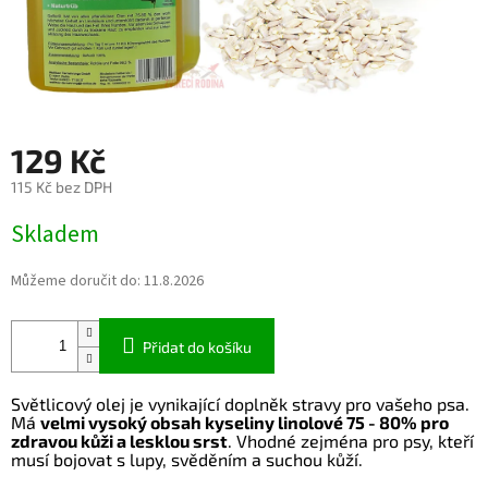
129 Kč
115 Kč bez DPH
Měrná
Skladem
cena:
Můžeme doručit do:
11.8.2026
Přidat do košíku
Světlicový olej je vynikající doplněk stravy pro vašeho psa.
Má
velmi vysoký obsah kyseliny linolové 75 - 80% pro
zdravou kůži a lesklou srst
. Vhodné zejména pro psy, kteří
musí bojovat s lupy, svěděním a suchou kůží.