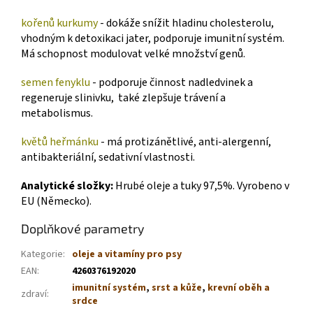
kořenů kurkumy
- dokáže snížit hladinu cholesterolu,
vhodným k detoxikaci jater, podporuje imunitní systém.
Má schopnost modulovat velké množství genů.
semen fenyklu
- podporuje činnost nadledvinek a
regeneruje slinivku, také zlepšuje trávení a
metabolismus.
květů heřmánku
- má protizánětlivé, anti-alergenní,
antibakteriální, sedativní vlastnosti.
Analytické složky:
Hrubé oleje a tuky 97,5%. Vyrobeno v
EU (Německo).
Doplňkové parametry
Kategorie
:
oleje a vitamíny pro psy
EAN
:
4260376192020
imunitní systém
,
srst a kůže
,
krevní oběh a
zdraví
:
srdce