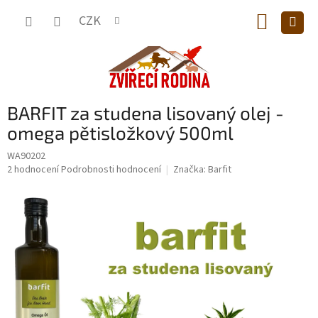
Přejít
NÁKUP
na
CZK
obsah
KOŠÍK
BARFIT za studena lisovaný olej -
omega pětisložkový 500ml
WA90202
Průměrné
2 hodnocení
Podrobnosti hodnocení
Značka:
Barfit
hodnocení
produktu
je
5,0
z
5
hvězdiček.