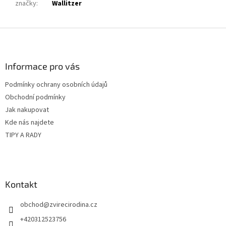
značky
:
Wallitzer
Z
á
p
a
Informace pro vás
t
Podmínky ochrany osobních údajů
í
Obchodní podmínky
Jak nakupovat
Kde nás najdete
TIPY A RADY
Kontakt
obchod
@
zvirecirodina.cz
+420312523756