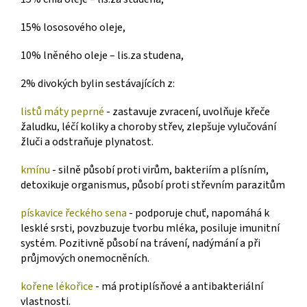
15% lososového oleje,
10% lněného oleje – lis.za studena,
2% divokých bylin sestávajících z:
listů máty peprné
- zastavuje zvracení, uvolňuje křeče
žaludku, léčí koliky a choroby střev, zlepšuje vylučování
žluči a odstraňuje plynatost.
kmínu
- silně působí proti virům, bakteriím a plísním,
detoxikuje organismus, působí proti střevním parazitům
pískavice řeckého sena
- podporuje chuť, napomáhá k
lesklé srsti, povzbuzuje tvorbu mléka, posiluje imunitní
systém. Pozitivně působí na trávení, nadýmání a při
průjmových onemocněních.
kořene lékořice
- má protiplísňové a antibakteriální
vlastnosti.