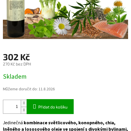
302 Kč
270 Kč bez DPH
Měrná
Skladem
cena:
Můžeme doručit do:
11.8.2026
Přidat do košíku
Jedinečná
kombinace světlicového, konopného, ​​chia,
lněného a lososového oleje ve spojení s divokými bylinami,