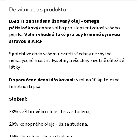
Detailní popis produktu
BARFIT za studena lisovaný olej – omega
pětisložkový
dobrá volba pro zlepšení zdraví vašeho
pejska.
Velmi vhodná také pro psy krmené syrovou
stravou B.A.R.F
Spolehlivě dodá vašemu zvířeti všechny nezbytné
nenasycené mastné kyseliny a všechny životně důležité
látky.
Doporučené denní
dávkování:
5 ml na 10 kg tělesné
hmotnosti psa
Složení:
38% světlicového oleje - lis.za studena,
20% konopného oleje - lis.za studena,
15% chia oleje – lis.za studena,