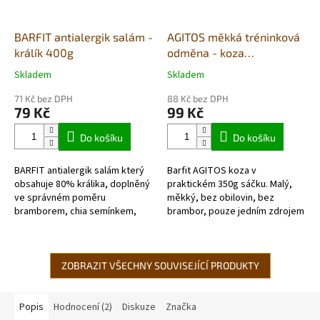
BARFIT antialergik salám -
AGITOS měkká tréninková
králík 400g
odměna - koza
monoprotein 350g
Skladem
Skladem
Průměrné
Průměrné
hodnocení
hodnocení
71 Kč bez DPH
88 Kč bez DPH
produktu
produktu
79 Kč
99 Kč
je
je
5,0
5,0
Do košíku
Do košíku
z
z
5
5
BARFIT antialergik salám který
Barfit AGITOS koza v
hvězdiček.
hvězdiček.
obsahuje 80% králika, doplněný
praktickém 350g sáčku. Malý,
ve správném poměru
měkký, bez obilovin, bez
bramborem, chia semínkem,
brambor, pouze jedním zdrojem
lněným semínkem,
živočišných bílkovin a vyrobený
kmínem, pivovarskými
převážně z čerstvých
kvasnicemi, mořskou řasou...
potravinářských...
ZOBRAZIT VŠECHNY SOUVISEJÍCÍ PRODUKTY
Popis
Hodnocení (2)
Diskuze
Značka