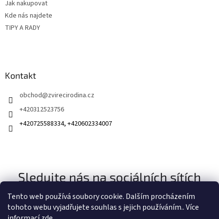
v
Jak nakupovat
k
Kde nás najdete
y
TIPY A RADY
v
ý
p
i
s
Kontakt
u
obchod
@
zvirecirodina.cz
+420312523756
+420725588334, +420602334007
Sledujte nás na sociálních sítích
Tento web používá soubory cookie. Dalším procházením
tohoto webu vyjadřujete souhlas s jejich používáním.. Více
informací
zde
.