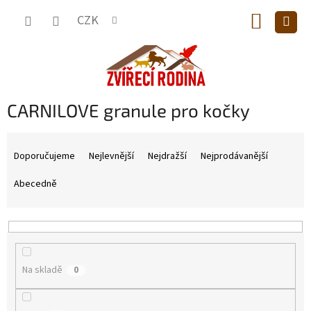
Přejít
NÁKUP
na
CZK
obsah
KOŠÍK
CARNILOVE granule pro kočky
Ř
a
Doporučujeme
Nejlevnější
Nejdražší
Nejprodávanější
z
e
Abecedně
n
í
p
r
o
Na skladě
0
d
u
k