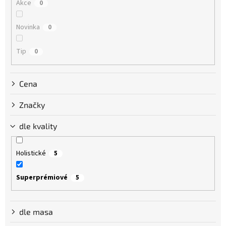
Akce
0
t
ů
Novinka
0
Tip
0
Cena
Značky
dle kvality
Holistické
5
Superprémiové
5
dle masa