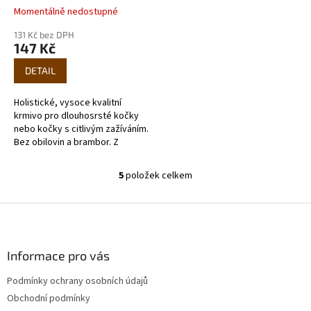
Momentálně nedostupné
131 Kč bez DPH
147 Kč
DETAIL
Holistické, vysoce kvalitní
krmivo pro dlouhosrsté kočky
nebo kočky s citlivým zažíváním.
Bez obilovin a brambor. Z
lososa.
5
položek celkem
O
v
l
Z
á
á
d
p
a
a
Informace pro vás
c
t
í
Podmínky ochrany osobních údajů
í
p
Obchodní podmínky
r