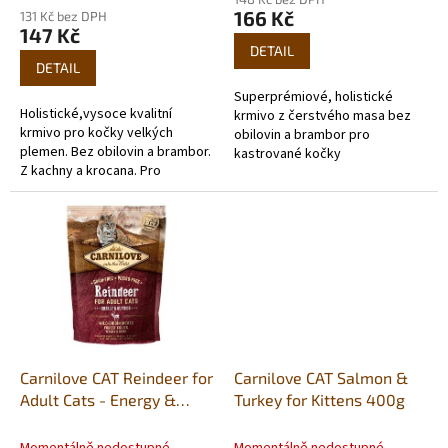
ů
produktu
166 Kč
131 Kč bez DPH
je
147 Kč
5,0
DETAIL
z
DETAIL
5
Superprémiové, holistické
hvězdiček.
Holistické,vysoce kvalitní
krmivo z čerstvého masa bez
krmivo pro kočky velkých
obilovin a brambor pro
plemen. Bez obilovin a brambor.
kastrované kočky
Z kachny a krocana. Pro
perfektní kondici svalů, kostí a
kloubů.
Carnilove CAT Reindeer for
Carnilove CAT Salmon &
Adult Cats - Energy &
Turkey for Kittens 400g
Outdoor 400g