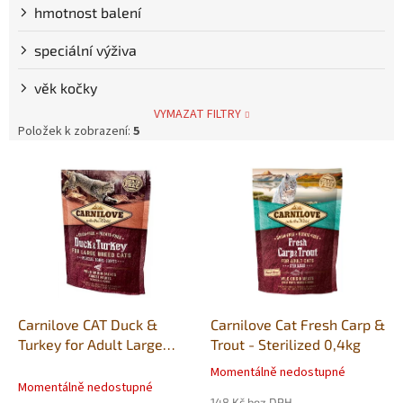
hmotnost balení
speciální výživa
věk kočky
VYMAZAT FILTRY
Položek k zobrazení:
5
V
ý
p
i
s
p
r
o
d
Carnilove CAT Duck &
Carnilove Cat Fresh Carp &
u
Turkey for Adult Large
Trout - Sterilized 0,4kg
k
Cats 400g
Momentálně nedostupné
Průměrné
t
Momentálně nedostupné
hodnocení
148 Kč bez DPH