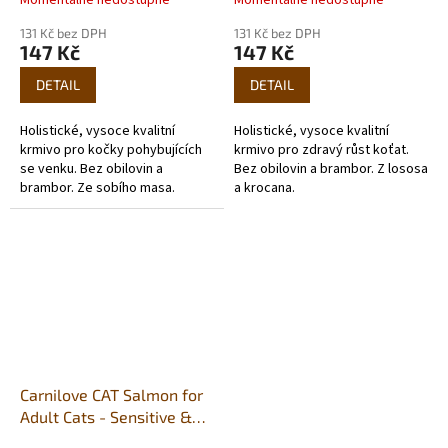
Momentálně nedostupné
Momentálně nedostupné
131 Kč bez DPH
131 Kč bez DPH
147 Kč
147 Kč
DETAIL
DETAIL
Holistické, vysoce kvalitní
Holistické, vysoce kvalitní
krmivo pro kočky pohybujících
krmivo pro zdravý růst koťat.
se venku. Bez obilovin a
Bez obilovin a brambor. Z lososa
brambor. Ze sobího masa.
a krocana.
Carnilove CAT Salmon for
Adult Cats - Sensitive &
Long Hair 400g