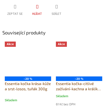
ZEPTAT SE
HLÍDAT
SDÍLET
Související produkty
Akce
Akce
–20 %
–20 %
Essentia kočka krása-kůže
Essentia kočka-citlivé
a srst-losos, tuňák 300g
zažívání-kachna a králík
300g
Skladem
Průměrné
Skladem
hodnocení
61 Kč bez DPH
produktu