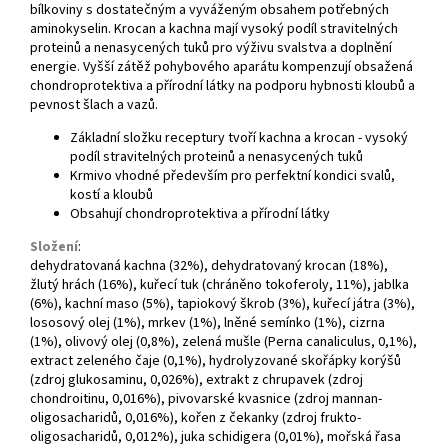
bílkoviny s dostatečným a vyváženým obsahem potřebných
aminokyselin. Krocan a kachna mají vysoký podíl stravitelných
proteinů a nenasycených tuků pro výživu svalstva a doplnění
energie. Vyšší zátěž pohybového aparátu kompenzují obsažená
chondroprotektiva a přírodní látky na podporu hybnosti kloubů a
pevnost šlach a vazů.
Základní složku receptury tvoří kachna a krocan - vysoký
podíl stravitelných proteinů a nenasycených tuků
Krmivo vhodné především pro perfektní kondici svalů,
kostí a kloubů
Obsahují chondroprotektiva a přírodní látky
Složení
:
dehydratovaná kachna (32%), dehydratovaný krocan (18%),
žlutý hrách (16%), kuřecí tuk (chráněno tokoferoly, 11%), jablka
(6%), kachní maso (5%), tapiokový škrob (3%), kuřecí játra (3%),
lososový olej (1%), mrkev (1%), lněné semínko (1%), cizrna
(1%), olivový olej (0,8%), zelená mušle (Perna canaliculus, 0,1%),
extract zeleného čaje (0,1%), hydrolyzované skořápky korýšů
(zdroj glukosaminu, 0,026%), extrakt z chrupavek (zdroj
chondroitinu, 0,016%), pivovarské kvasnice (zdroj mannan-
oligosacharidů, 0,016%), kořen z čekanky (zdroj frukto-
oligosacharidů, 0,012%), juka schidigera (0,01%), mořská řasa