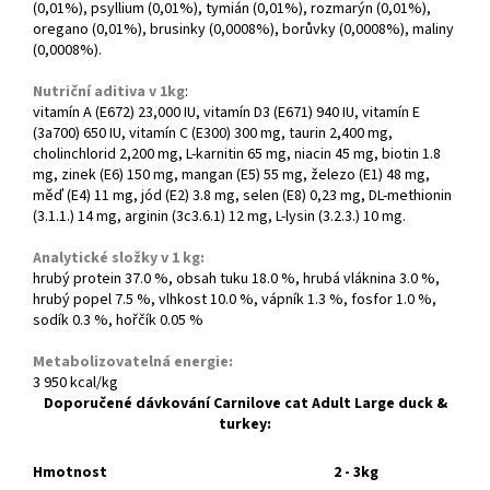
(0,01%), psyllium (0,01%), tymián (0,01%), rozmarýn (0,01%),
oregano (0,01%), brusinky (0,0008%), borůvky (0,0008%), maliny
(0,0008%).
Nutriční aditiva v 1kg
:
vitamín A (E672) 23,000 IU, vitamín D3 (E671) 940 IU, vitamín E
(3a700) 650 IU, vitamín C (E300) 300 mg, taurin 2,400 mg,
cholinchlorid 2,200 mg, L-karnitin 65 mg, niacin 45 mg, biotin 1.8
mg, zinek (E6) 150 mg, mangan (E5) 55 mg, železo (E1) 48 mg,
měď (E4) 11 mg, jód (E2) 3.8 mg, selen (E8) 0,23 mg, DL-methionin
(3.1.1.) 14 mg, arginin (3c3.6.1) 12 mg, L-lysin (3.2.3.) 10 mg.
Analytické složky v 1 kg:
hrubý protein 37.0 %, obsah tuku 18.0 %, hrubá vláknina 3.0 %,
hrubý popel 7.5 %, vlhkost 10.0 %, vápník 1.3 %, fosfor 1.0 %,
sodík 0.3 %, hořčík 0.05 %
Metabolizovatelná energie:
3 950 kcal/kg
Doporučené dávkování Carnilove cat Adult Large duck &
turkey:
Hmotnost
2 - 3kg