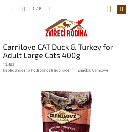
Přejít
NÁKUP
na
CZK
obsah
KOŠÍK
Carnilove CAT Duck & Turkey for
Adult Large Cats 400g
13.483
Průměrné
Neohodnoceno
Podrobnosti hodnocení
Značka:
Carnilove
hodnocení
produktu
je
0,0
z
5
hvězdiček.