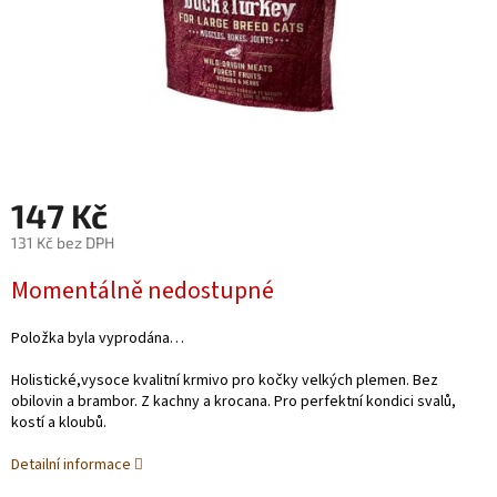
147 Kč
131 Kč bez DPH
Měrná
Momentálně nedostupné
cena:
Položka byla vyprodána…
Holistické,vysoce kvalitní krmivo pro kočky velkých plemen. Bez
obilovin a brambor. Z kachny a krocana. Pro perfektní kondici svalů,
kostí a kloubů.
Detailní informace