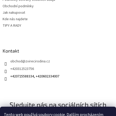
í
Obchodní podmínky
Jak nakupovat
Kde nás najdete
TIPY A RADY
Kontakt
obchod
@
zvirecirodina.cz
+420312523756
+420725588334, +420602334007
Sledujte nás na sociálních sítích
Tento web používá soubory cookie. Dalším procházením