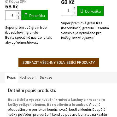
68 Kč
61 Kč bez DPH
je
68 Kč
5,0
Do košíku
z
Do košíku
5
Super prémiové grain free
hvězdiček.
Super prémiové grain free
(bezobilovin) granule Essentia
(bezobilovin) granule
Sensible je vytvořeno pro
Beaty speciálně navrženy tak,
kočky, které vykazují
aby upřednostňovaly
známky citlivosti na některé
přítomnost ryb Omega3, pro
druhy potravy....
krásu kůže a srsti. Péče o kočičí
srst ve...
ZOBRAZIT VŠECHNY SOUVISEJÍCÍ PRODUKTY
Popis
Hodnocení
Diskuze
Detailní popis produktu
Holistické a vysoce kvalitní krmivo z kachny a krocana ro
kočky velkých plemen. Bez obilovin a brambor.
Vhodné
především pro perfektní kondici svalů, kostí a kloubů. Dospělé
kočky potřebují pro udržení kondice potravu bohatou na kvalitní