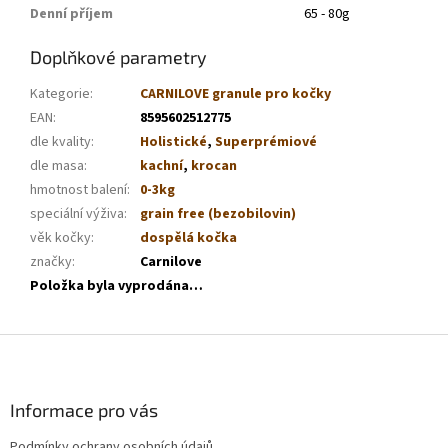
Denní příjem
65 - 80g
Doplňkové parametry
Kategorie
:
CARNILOVE granule pro kočky
EAN
:
8595602512775
dle kvality
:
Holistické
,
Superprémiové
dle masa
:
kachní
,
krocan
hmotnost balení
:
0-3kg
speciální výživa
:
grain free (bezobilovin)
věk kočky
:
dospělá kočka
značky
:
Carnilove
Položka byla vyprodána…
Z
á
p
a
Informace pro vás
t
Podmínky ochrany osobních údajů