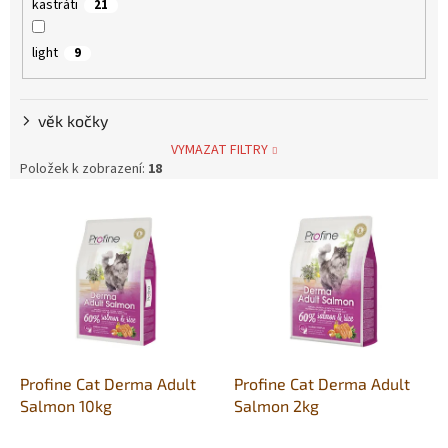
kastráti
21
light
9
věk kočky
VYMAZAT FILTRY
Položek k zobrazení:
18
V
ý
p
i
s
p
r
o
d
Profine Cat Derma Adult
Profine Cat Derma Adult
u
Salmon 10kg
Salmon 2kg
k