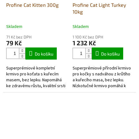
Profine Cat Kitten 300g
Profine Cat Light Turkey
10kg
Skladem
Skladem
71 Kč bez DPH
1 100 Kč bez DPH
79 Kč
1 232 Kč
Do košíku
Do košíku
Superprémiové kompletní
Superprémiové přírodní krmivo
krmivo pro koťata s kuřecím
pro kočky s nadváhou z krůtího
masem, bez lepku. Napomáhá
a kuřecího masa, bez lepku.
ke zdravému růstu, kvalitní srsti
Nízkotučné krmivo pomáhá k
a kůži a podporuje imunitu.
hubnutí a podporuje trávení.