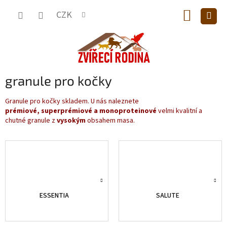
Přejít
NÁKUP
na
CZK
obsah
KOŠÍK
granule pro kočky
Granule pro kočky skladem. U nás naleznete
prémiové,
superprémiové a
monoproteinové
velmi kvalitní a
chutné granule z
vysokým
obsahem masa.
ESSENTIA
SALUTE