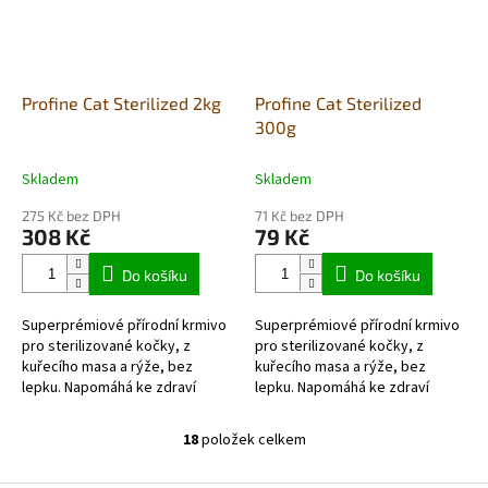
Profine Cat Sterilized 2kg
Profine Cat Sterilized
300g
Skladem
Skladem
275 Kč bez DPH
71 Kč bez DPH
308 Kč
79 Kč
Do košíku
Do košíku
Superprémiové přírodní krmivo
Superprémiové přírodní krmivo
pro sterilizované kočky, z
pro sterilizované kočky, z
kuřecího masa a rýže, bez
kuřecího masa a rýže, bez
lepku. Napomáhá ke zdraví
lepku. Napomáhá ke zdraví
močových cest, zdravému srdci
močových cest, zdravému srdci
a kvalitní srsti a kůži.
a kvalitní srsti a kůži.
18
položek celkem
O
v