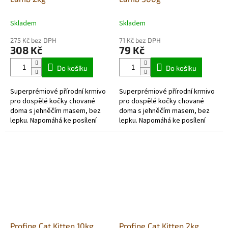
Skladem
Skladem
275 Kč bez DPH
71 Kč bez DPH
308 Kč
79 Kč
Do košíku
Do košíku
Superprémiové přírodní krmivo
Superprémiové přírodní krmivo
pro dospělé kočky chované
pro dospělé kočky chované
doma s jehněčím masem, bez
doma s jehněčím masem, bez
lepku. Napomáhá ke posílení
lepku. Napomáhá ke posílení
imunity a losový olej, který je v
imunity a losový olej, který je v
krmivu obsažený, zlepšuje...
krmivu obsažený, zlepšuje...
Profine Cat Kitten 10kg
Profine Cat Kitten 2kg