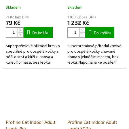
Skladem
Skladem
71 Kč bez DPH
1 100 Kč bez DPH
79 Kč
1 232 Kč
Do košíku
Do košíku
Superprémiové přírodní krmivo
Superprémiové přírodní krmivo
speciálně pro dospělé kočky s
pro dospělé kočky chované
péčí o srst a kůži z lososa a
doma s jehněčím masem, bez
kuřecího masa, bez lepku.
lepku. Napomáhá ke posílení
Napomáhá k posílení imunity a
imunity a losový olej, který je v
díky složení se zlepšuje zdraví...
krmivu obsažený, zlepšuje...
Profine Cat Indoor Adult
Profine Cat Indoor Adult
Lamb 2kg
Lamb 300g