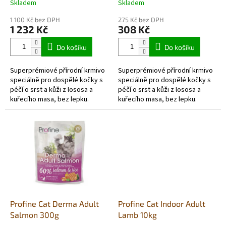
t
Skladem
Skladem
ů
1 100 Kč bez DPH
275 Kč bez DPH
1 232 Kč
308 Kč
Do košíku
Do košíku
Superprémiové přírodní krmivo
Superprémiové přírodní krmivo
speciálně pro dospělé kočky s
speciálně pro dospělé kočky s
péčí o srst a kůži z lososa a
péčí o srst a kůži z lososa a
kuřecího masa, bez lepku.
kuřecího masa, bez lepku.
Napomáhá k posílení imunity a
Napomáhá k posílení imunity a
díky složení se zlepšuje zdraví...
díky složení se zlepšuje zdraví...
Profine Cat Derma Adult
Profine Cat Indoor Adult
Salmon 300g
Lamb 10kg