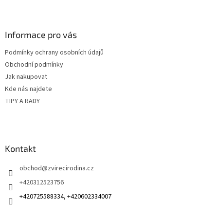
l
Z
á
á
d
p
a
a
Informace pro vás
c
t
í
Podmínky ochrany osobních údajů
í
p
Obchodní podmínky
r
v
Jak nakupovat
k
Kde nás najdete
y
TIPY A RADY
v
ý
p
i
s
Kontakt
u
obchod
@
zvirecirodina.cz
+420312523756
+420725588334, +420602334007