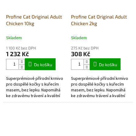
Profine Cat Original Adult
Profine Cat Original Adult
Chicken 10kg
Chicken 2kg
Skladem
Skladem
1 100 Kč bez DPH
275 Kč bez DPH
1 232 Kč
308 Kč
Do košíku
Do košíku
Superprémiové přírodní krmivo
Superprémiové přírodní krmivo
pro dospělé kočky s kuřecím
pro dospělé kočky s kuřecím
masem, bez lepku. Napomáhá
masem, bez lepku. Napomáhá
ke zdravému trávení a kvalitní
ke zdravému trávení a kvalitní
srsti a kůži.
srsti a kůži.