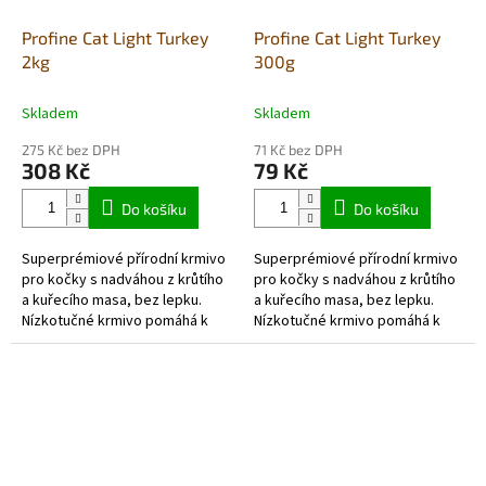
Profine Cat Light Turkey
Profine Cat Light Turkey
2kg
300g
Skladem
Skladem
275 Kč bez DPH
71 Kč bez DPH
308 Kč
79 Kč
Do košíku
Do košíku
Superprémiové přírodní krmivo
Superprémiové přírodní krmivo
pro kočky s nadváhou z krůtího
pro kočky s nadváhou z krůtího
a kuřecího masa, bez lepku.
a kuřecího masa, bez lepku.
Nízkotučné krmivo pomáhá k
Nízkotučné krmivo pomáhá k
hubnutí a podporuje trávení.
hubnutí a podporuje trávení.