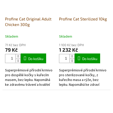
Profine Cat Original Adult
Profine Cat Sterilized 10kg
Chicken 300g
Skladem
Skladem
71 Kč bez DPH
1 100 Kč bez DPH
79 Kč
1 232 Kč
Do košíku
Do košíku
Superprémiové přírodní krmivo
Superprémiové přírodní krmivo
pro dospělé kočky s kuřecím
pro sterilizované kočky, z
masem, bez lepku. Napomáhá
kuřecího masa a rýže, bez
ke zdravému trávení a kvalitní
lepku. Napomáhá ke zdraví
srsti a kůži.
močových cest, zdravému srdci
a kvalitní srsti a kůži.