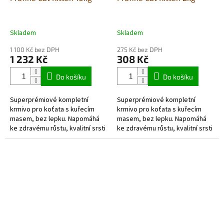
Skladem
Skladem
1 100 Kč bez DPH
275 Kč bez DPH
1 232 Kč
308 Kč
Do košíku
Do košíku
Superprémiové kompletní
Superprémiové kompletní
krmivo pro koťata s kuřecím
krmivo pro koťata s kuřecím
masem, bez lepku. Napomáhá
masem, bez lepku. Napomáhá
ke zdravému růstu, kvalitní srsti
ke zdravému růstu, kvalitní srsti
a kůži a podporuje imunitu.
a kůži a podporuje imunitu.