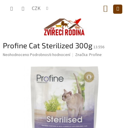
Přejít
NÁKUP
na
CZK
obsah
KOŠÍK
Profine Cat Sterilized 300g
13.556
Průměrné
Neohodnoceno
Podrobnosti hodnocení
Značka:
Profine
hodnocení
produktu
je
0,0
z
5
hvězdiček.