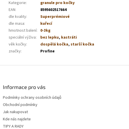
Kategorie
:
granule pro kočky
EAN
:
8595602517664
dle kvality
:
Superprémiové
dle masa
:
kuřecí
hmotnost balení
:
0-3kg
speciální výživa
:
bez lepku
,
kastráti
věk kočky
:
dospělá kočka
,
starší kočka
značky
:
Profine
Z
á
p
a
Informace pro vás
t
Podmínky ochrany osobních údajů
í
Obchodní podmínky
Jak nakupovat
Kde nás najdete
TIPY A RADY