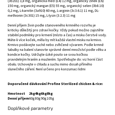
(3b201) 3,8 mg, organická měď (E4) 12 mg, organický zinek (E6)
150 mg, organický mangan (E5) 55 mg, organický selen (3b8.10)
0,2 mg, L-karnitin (3a910) 60 mg, L-arginin (3c3.6.1) 11 mg, DL-
methionin (3c301) 15 mg, L-lysin (3.2.3) 11 mg
Denní příjem živin podle stanoveného krmného rozvrhu je
kriticky důležitý pro zdraví kočky. Vždy pokud možno zajistěte
stabilní podmínky pro krmení (místo a čas) a misku čerstvé vody.
Máte-li více koček, měla by mít každá vlastní misku na krmivo.
Krmivo podávejte suché nebo zvlhčené vývarem. Podle krmné
tabulky na balení stanovte správné denní množství podle věku a
kondice kočky. Udržujte úzké pouto se svou kočkou
pravidelným hraním a mazlením. Spotřebujte do: viz horní část
obalu. Uchovejte v chladu a suchu mimo dosah přímého
slunečního záření. Není určeno pro konzumaci lidmi
Doporučené dávkování Profine Sterilized chicken &
rice:
Hmotnost
2kg
4kg
6kg
8kg
Denní příjem
60g
80g
90g
105g
Doplňkové parametry