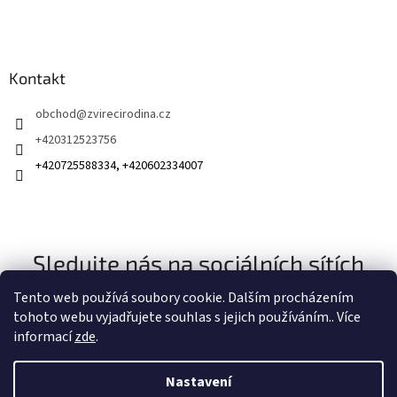
Kontakt
obchod
@
zvirecirodina.cz
+420312523756
+420725588334, +420602334007
Sledujte nás na sociálních sítích
Tento web používá soubory cookie. Dalším procházením
tohoto webu vyjadřujete souhlas s jejich používáním.. Více
informací
zde
.
Nastavení
Vytvořil Shoptet