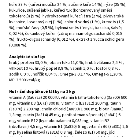
kuře 38 % (kuřecí moučka 24 %, sušené kuře 14 %), rýže (25 %),
kukuřice, sušená jablka, kuřecí tuk (konzervovaný směsí
tokoferolů) (5 %), hydrolyzovaná kuřecí játra (2 %), pivovarské
kvasnice, lososový olej (1 %), chlorid sodný (1 %), krevety (1,5
%), mořské řasy (0,5 %), bylinná směs (fenykl, bazalka, šalvěj
0,02 %), čekankový kořen (zdroj mannan-oligosacharidů 0,015
%), frukto-oligosacharidy (0,012 %), extrakt z Yucca schidigera
(0,008 %).
Analytické složky:
hrubý protein 33,0 %, obsah tuku 11,0 %, hrubá vláknina 2,5 %,
vlhkost 10 %, hrubý popel 8,8 %, vápník 1,0 %, fosfor 0,8 %,
sodík 0,9 %, hořčík 0,04 %, Omega-3 0,17 %, Omega-6 1,30 %.
ME: 3 500 kcal/kg.
Nutriční doplňkové látky na 1 kg:
vitamín A (3a672a) 20 000 IU, vitamín E (alfa-tokoferol) (3a700) 600
mg, vitamín D3 (E671) 800 IU, vitamin C (E3a312) 200 mg, taurin
(3a370) 2 200 mg, cholin chlorid (3a890) 1 900 mg, biotin (3a880)
1,8 mg, niacin (3a314) 45 mg, panthotenan vápenatý (3a841) 6
mg, vitamín B12 (kyanokobalamin) 0,035 mg, vitamín B2
(riboflavin) 4,5 mg, vitamín B1 (3a820) 6 mg, vitamín B6 (3a831) 2,6
mg, kyselina listová (3a316) 0,8 mg, železo (E1) 50 mg, jód