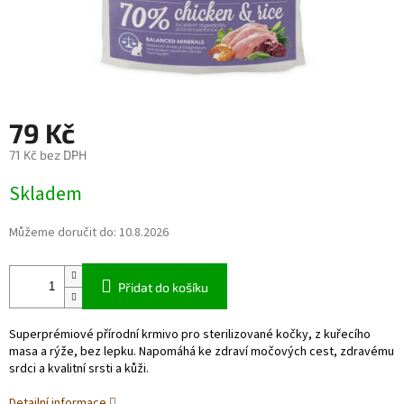
79 Kč
71 Kč bez DPH
Měrná
Skladem
cena:
Můžeme doručit do:
10.8.2026
Přidat do košíku
Superprémiové přírodní krmivo pro sterilizované kočky, z kuřecího
masa a rýže, bez lepku. Napomáhá ke zdraví močových cest, zdravému
srdci a kvalitní srsti a kůži.
Detailní informace