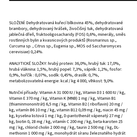
SLOŽENÍ: Dehydratovaná kuřecí bílkovina 45%, dehydratované
brambory, dehydrovaný hrášek, živočišný tuk, dehydratovaná
jablečná dřeň, fruktooligosacharidy (FOS) 0,6%, minerály, směs
rostlinných bylin a kvasnicových produktů (Rosmarinus sp.,
Curcuma sp. , Citrus sp., Eugenia sp., MOS od Saccharomyces
cerevisiae) 0,24%.
ANALYTICKÉ SLOŽKY: hrubý protein: 36,0%, hrubý tuk: 17,0%,
hrubá vláknina: 1,5%, hrubý popel: 7,3%, vápník: 1,2%, fosfor:
0,9%, hořčík : 0,07%, sodík: 0,45%, draslík: 0,7%,
metabolizovatelná energie: kcal / kg 4 000, vlhkost: 9,0%.
Nutriční přísady: Vitamin A 31 000 IU / kg, Vitamin D3 1 600 IU / kg,
Vitamin E 370 mg / kg, Vitamin K (MNB) 1 mg / kg, Vitamin B1
(thiaminmononitrát) 6,5 mg / kg, Vitamin B2 ( riboflavin) 20 mg /
kg, vitamín B6 10 mg / kg, vitamin B12 0,09 mg / kg, niacin 45 mg /
kg, kyselina listová 1 mg / kg, D-pantothenát vápenatý 27 mg /
kg, biotin 0, 28 mg / kg, vitamín C 200 mg / kg, beta-karoten 25
mg / kg, chlorid cholin 2 000 mg / kg, taurin 2 500 mg / kg, DL-
methionin 1 000 mg / kg, monohydrát síranu železnatého hydrát