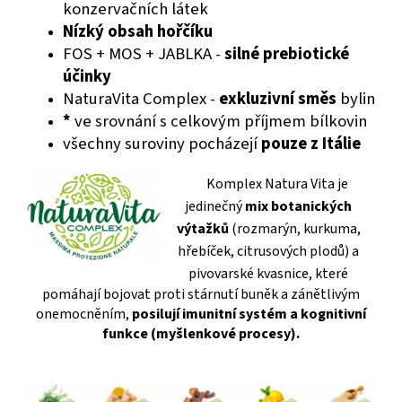
konzervačních látek
Nízký obsah hořčíku
FOS + MOS + JABLKA -
silné prebiotické
účinky
NaturaVita Complex -
exkluzivní směs
bylin
*
ve srovnání s celkovým příjmem bílkovin
všechny suroviny pocházejí
pouze z Itálie
Komplex Natura Vita je
jedinečný
mix botanických
výtažků
(rozmarýn, kurkuma,
hřebíček, citrusových plodů) a
pivovarské kvasnice
,
kte
ré
pomáhají bojovat proti stárnutí buněk a zánětlivým
onemocněním,
posilují imunitní systém a kognitivní
funkce (myšlenkové procesy).