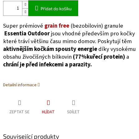
Přidat do košíku
Super prémiové
grain free
(bezobilovin) granule
Essentia Outdoor
jsou vhodné především pro kočky
které tráví většinu času mimo domov. Poskytují těm
aktivnějším kočkám spousty energie
díky vysokému
obsahu živočišných bílkovin
(77%kuřecí protein)
a
chrání je před infekcemi a parazity.
Detailní informace
ZEPTAT SE
HLÍDAT
SDÍLET
Související produkty