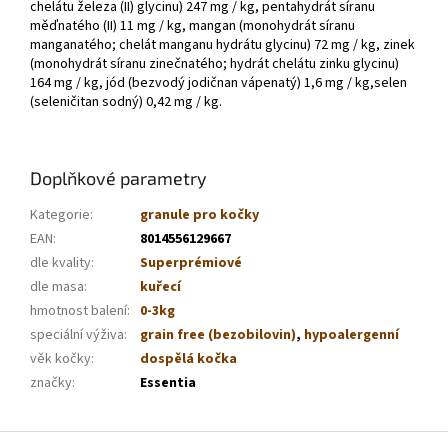
chelátu železa (II) glycinu) 247 mg / kg, pentahydrát síranu
měďnatého (II) 11 mg / kg, mangan (monohydrát síranu
manganatého; chelát manganu hydrátu glycinu) 72 mg / kg, zinek
(monohydrát síranu zinečnatého; hydrát chelátu zinku glycinu)
164 mg / kg, jód (bezvodý jodičnan vápenatý) 1,6 mg / kg,selen
(seleničitan sodný) 0,42 mg / kg.
Doplňkové parametry
Kategorie
:
granule pro kočky
EAN
:
8014556129667
dle kvality
:
Superprémiové
dle masa
:
kuřecí
hmotnost balení
:
0-3kg
speciální výživa
:
grain free (bezobilovin)
,
hypoalergenní
věk kočky
:
dospělá kočka
značky
:
Essentia
Z