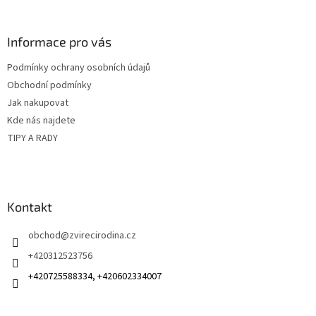
á
p
a
Informace pro vás
t
Podmínky ochrany osobních údajů
í
Obchodní podmínky
Jak nakupovat
Kde nás najdete
TIPY A RADY
Kontakt
obchod
@
zvirecirodina.cz
+420312523756
+420725588334, +420602334007