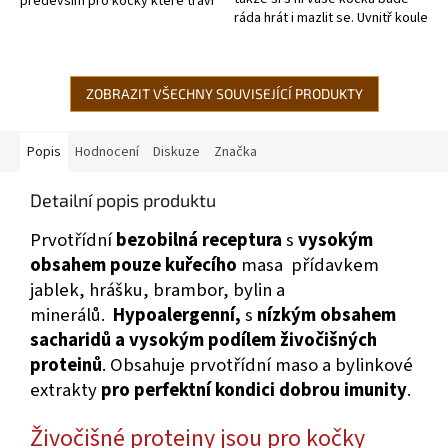
především pro kočky které tráví
ráda hrát i mazlit se. Uvnitř koule
většinu času mimo domov.
se nachází rolnička, která
Poskytují těm aktivnějším
vydává příjemný zvuk, který
kočkám spousty...
vaši...
ZOBRAZIT VŠECHNY SOUVISEJÍCÍ PRODUKTY
Popis
Hodnocení
Diskuze
Značka
Detailní popis produktu
Prvotřídní
bezobilná receptura
s
vysokým
obsahem pouze kuřecího
masa přídavkem
jablek, hrášku, brambor, bylin a
minerálů.
Hypoalergenní,
s
nízkým obsahem
sacharidů a vysokým podílem živočišných
proteinů
. Obsahuje prvotřídní maso a bylinkové
extrakty
pro perfektní kondici dobrou imunity
.
Živočišné proteiny jsou pro kočky