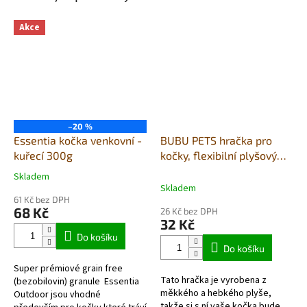
Akce
–20 %
Essentia kočka venkovní -
BUBU PETS hračka pro
kuřecí 300g
kočky, flexibilní plyšový
míč se zvonkem 4,5cm
Skladem
Průměrné
Skladem
hodnocení
61 Kč bez DPH
produktu
68 Kč
26 Kč bez DPH
je
32 Kč
5,0
Do košíku
z
Do košíku
5
Super prémiové grain free
hvězdiček.
Tato hračka je vyrobena z
(bezobilovin) granule Essentia
měkkého a hebkého plyše,
Outdoor jsou vhodné
takže si s ní vaše kočka bude