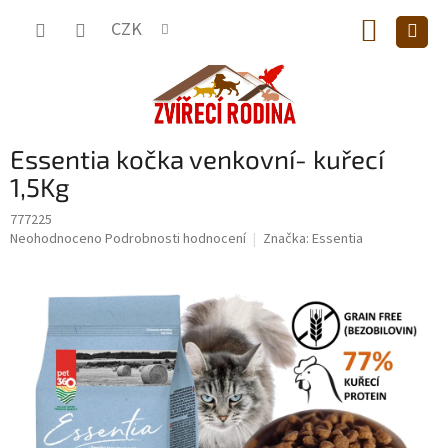
Přejít
NÁKUP
na
CZK
obsah
KOŠÍK
Essentia kočka venkovní- kuřecí
1,5Kg
777225
Průměrné
Neohodnoceno
Podrobnosti hodnocení
Značka:
Essentia
hodnocení
produktu
je
0,0
z
5
hvězdiček.