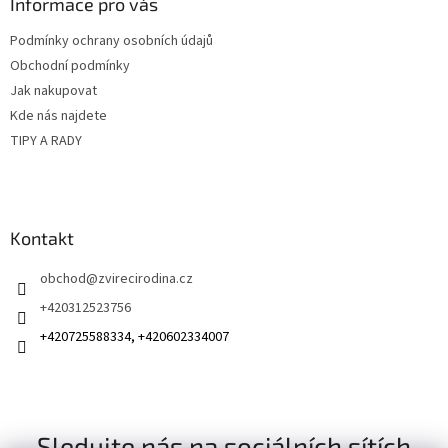
a
Informace pro vás
t
Podmínky ochrany osobních údajů
í
Obchodní podmínky
Jak nakupovat
Kde nás najdete
TIPY A RADY
Kontakt
obchod
@
zvirecirodina.cz
+420312523756
+420725588334, +420602334007
Sledujte nás na sociálních sítích