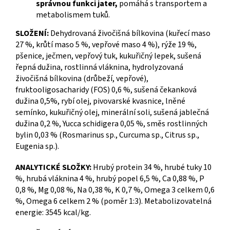
správnou funkci jater,
pomáhá s transportem a
metabolismem tuků.
SLOŽENÍ:
Dehydrovaná živočišná bílkovina (kuřecí maso
27 %, krůtí maso 5 %, vepřové maso 4 %), rýže 19 %,
pšenice, ječmen, vepřový tuk, kukuřičný lepek, sušená
řepná dužina, rostlinná vláknina, hydrolyzovaná
živočišná bílkovina (drůbeží, vepřové),
fruktooligosacharidy (FOS) 0,6 %, sušená čekanková
dužina 0,5%, rybí olej, pivovarské kvasnice, lněné
semínko, kukuřičný olej, minerální soli, sušená jablečná
dužina 0,2 %, Yucca schidigera 0,05 %, směs rostlinných
bylin 0,03 % (Rosmarinus sp., Curcuma sp., Citrus sp.,
Eugenia sp.).
ANALYTICKÉ SLOŽKY:
Hrubý protein 34 %, hrubé tuky 10
%, hrubá vláknina 4 %, hrubý popel 6,5 %, Ca 0,88 %, P
0,8 %, Mg 0,08 %, Na 0,38 %, K 0,7 %, Omega 3 celkem 0,6
%, Omega 6 celkem 2 % (poměr 1:3). Metabolizovatelná
energie: 3545 kcal/kg.