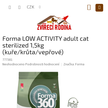
Přejít
NÁKUP
na
CZK
obsah
KOŠÍK
Forma LOW ACTIVITY adult cat
sterilized 1,5kg
(kuře/krůta/vepřové)
777381
Průměrné
Neohodnoceno
Podrobnosti hodnocení
Značka:
Forma
hodnocení
produktu
je
0,0
z
5
hvězdiček.