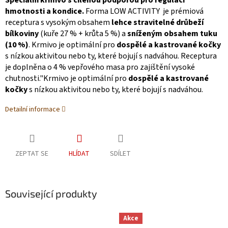
Speciální krmivo s cílenou podporou pro regulaci
hmotnosti a kondice.
Forma LOW ACTIVITY je prémiová
receptura s vysokým obsahem
lehce stravitelné drůbeží
bílkoviny
(kuře 27 % + krůta 5 %) a
sníženým obsahem tuku
(10 %)
. Krmivo je optimální pro
dospělé a kastrované kočky
s nízkou aktivitou nebo ty, které bojují s nadváhou. Receptura
je doplněna o 4 % vepřového masa pro zajištění vysoké
chutnosti."Krmivo je optimální pro
dospělé a kastrované
kočky
s nízkou aktivitou nebo ty, které bojují s nadváhou.
Detailní informace
ZEPTAT SE
HLÍDAT
SDÍLET
Související produkty
Akce