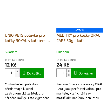
–20 %
UNIQ PETS polévka pro
MEDITKY pro kočky ORAL
kočky ROYAL s kuřetem a
CARE 50g - kuře
mořským krillem 30g x
8ks
Skladem
Skladem
11 Kč bez DPH
21 Kč bez DPH
12 Kč
24 Kč
Do košíku
Do košíku
Chutná kuřecí polévka -
Serrano Snacks pro kočky ORAL
představuje luxusní
CARE jsou perfektní volbou pro
gastronomický zážitek pro
majitele, kteří chtějí svým
náročné kočky. Tato výjimečná
mazlíčkům nabídnout chutnou
kombinace čerstvého kuřecího
svačinu, která zároveň pečuje o
masa s mořským...
jejich zuby a dásně....