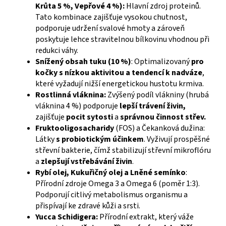
Krůta 5 %, Vepřové 4 %):
Hlavní zdroj proteinů.
Tato kombinace zajišťuje vysokou chutnost,
podporuje udržení svalové hmoty a zároveň
poskytuje lehce stravitelnou bílkovinu vhodnou při
redukci váhy.
Snížený obsah tuku (10 %)
: Optimalizovaný
pro
kočky s nízkou aktivitou a tendencí k nadváze
,
které vyžadují nižší energetickou hustotu krmiva.
Rostlinná vláknina:
Zvýšený podíl vlákniny (hrubá
vláknina 4 %) podporuje
lepší trávení živin,
zajišťuje
pocit sytosti
a
správnou činnost střev.
Fruktooligosacharidy
(FOS) a Čekanková dužina:
Látky
s probiotickým účinkem
. Vyživují prospěšné
střevní bakterie, čímž stabilizují střevní mikroflóru
a
zlepšují vstřebávání živin
.
Rybí olej, Kukuřičný olej a Lněné semínko
:
Přírodní zdroje Omega 3 a Omega 6 (poměr 1:3).
Podporují citlivý metabolismus organismu a
přispívají ke zdravé kůži a srsti.
Yucca Schidigera:
Přírodní extrakt, který váže