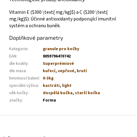
Vitamin E ($300 \text{ mg/kg}$) a C ($200 \text{
mg/kg}$): Účinné antioxidanty podporující imunitní
systém a ochranu buněk.
Doplňkové parametry
Kategorie
:
granule pro kočky
EAN
:
8059796470742
dle kvality
:
Superprémiové
dle masa
:
kuřecí
,
vepřové
,
krutí
hmotnost balení
:
0-3kg
speciální výživa
:
kastráti
,
light
věk kočky
:
dospělá kočka
,
starší kočka
značky
:
Forma
Z
á
p