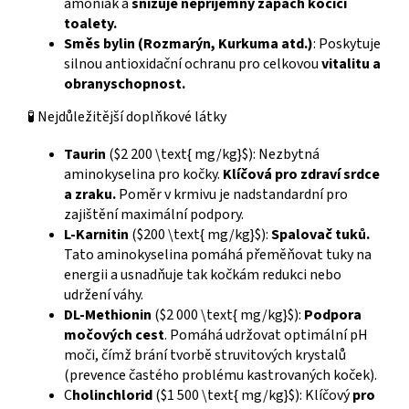
amoniak a
snižuje nepříjemný zápach kočičí
toalety.
Směs bylin (Rozmarýn, Kurkuma atd.)
: Poskytuje
silnou antioxidační ochranu pro celkovou
vitalitu a
obranyschopnost.
🧪 Nejdůležitější doplňkové látky
Taurin
($2 200 \text{ mg/kg}$): Nezbytná
aminokyselina pro kočky.
Klíčová pro zdraví srdce
a zraku.
Poměr v krmivu je nadstandardní pro
zajištění maximální podpory.
L-Karnitin
($200 \text{ mg/kg}$):
Spalovač tuků.
Tato aminokyselina pomáhá přeměňovat tuky na
energii a usnadňuje tak kočkám redukci nebo
udržení váhy.
DL-Methionin
($2 000 \text{ mg/kg}$):
Podpora
močových cest
. Pomáhá udržovat optimální pH
moči, čímž brání tvorbě struvitových krystalů
(prevence častého problému kastrovaných koček).
C
holinchlorid
($1 500 \text{ mg/kg}$): Klíčový
pro