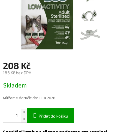
208 Kč
186 Kč bez DPH
Měrná
Skladem
cena:
Můžeme doručit do:
11.8.2026
Přidat do košíku