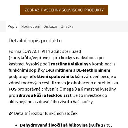
ZOBRAZIT VŠECHNY SOUVISEJÍCÍ PRODUKTY
Popis
Hodnocení
Diskuze
Značka
Detailní popis produktu
Forma LOW ACTIVITY adult sterilized
(kuře/krůta/vepřové) - pro kočky s nadváhou a po
kastraci. Vysoký podíl
rostlinné vlákniny
v kombinaci s
funkčními doplňky
L-Karnitinem
a
DL-Methioninem
podporuje
efektivní spalování tuků
a zároveň pečuje o
zdraví močových cest. Krmivo je obohaceno o prebiotika
FOS
pro správné trávení a Omega 3 a 6 mastné kyseliny
pro
zdravou kůži a lesklou srst
. Je to investice do
aktivnějšího a zdravějšího života Vaší kočky.
🌿 Detailní rozbor funkčních složek
Dehydrovaná živočišná bílkovina (Kuře 27 %,