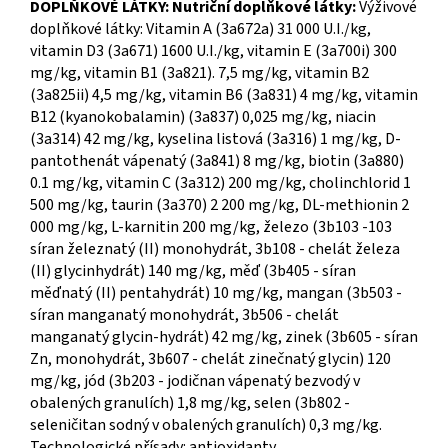
DOPLŇKOVÉ LÁTKY: Nutriční doplňkové látky:
Výživové
doplňkové látky: Vitamin A (3a672a) 31 000 U.I./kg,
vitamin D3 (3a671) 1600 U.I./kg, vitamin E (3a700i) 300
mg/kg, vitamin B1 (3a821). 7,5 mg/kg, vitamin B2
(3a825ii) 4,5 mg/kg, vitamin B6 (3a831) 4 mg/kg, vitamin
B12 (kyanokobalamin) (3a837) 0,025 mg/kg, niacin
(3a314) 42 mg/kg, kyselina listová (3a316) 1 mg/kg, D-
pantothenát vápenatý (3a841) 8 mg/kg, biotin (3a880)
0.1 mg/kg, vitamin C (3a312) 200 mg/kg, cholinchlorid 1
500 mg/kg, taurin (3a370) 2 200 mg/kg, DL-methionin 2
000 mg/kg, L-karnitin 200 mg/kg, železo (3b103 -103
síran železnatý (II) monohydrát, 3b108 - chelát železa
(II) glycinhydrát) 140 mg/kg, měď (3b405 - síran
měďnatý (II) pentahydrát) 10 mg/kg, mangan (3b503 -
síran manganatý monohydrát, 3b506 - chelát
manganatý glycin-hydrát) 42 mg/kg, zinek (3b605 - síran
Zn, monohydrát, 3b607 - chelát zinečnatý glycin) 120
mg/kg, jód (3b203 - jodičnan vápenatý bezvodý v
obalených granulích) 1,8 mg/kg, selen (3b802 -
seleničitan sodný v obalených granulích) 0,3 mg/kg.
Technologické přísady: antioxidanty.