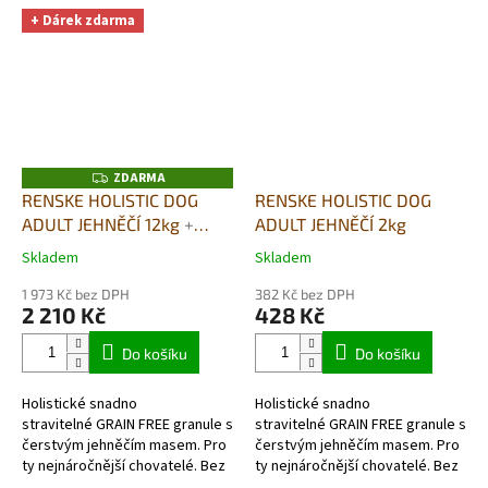
jediného zdroje živočišných...
potravinovou intolerancí na
+ Dárek zdarma
některou složku...
ZDARMA
Z
D
RENSKE HOLISTIC DOG
RENSKE HOLISTIC DOG
A
ADULT JEHNĚČÍ 12kg
+
ADULT JEHNĚČÍ 2kg
R
M
SUŠENÉ MASO bez
A
Skladem
Skladem
Průměrné
Průměrné
GLYCERINU 70G DÁREK
hodnocení
hodnocení
ZDARMA
1 973 Kč bez DPH
382 Kč bez DPH
produktu
produktu
2 210 Kč
428 Kč
je
je
5,0
5,0
Do košíku
Do košíku
z
z
5
5
Holistické snadno
Holistické snadno
hvězdiček.
hvězdiček.
stravitelné GRAIN FREE granule s
stravitelné GRAIN FREE granule s
čerstvým jehněčím masem. Pro
čerstvým jehněčím masem. Pro
ty nejnáročnější chovatelé. Bez
ty nejnáročnější chovatelé. Bez
obilovin-
obilovin-