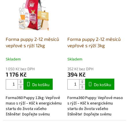
Forma puppy 2-12 měsíců
Forma puppy 2-12 měsíců
vepřové s rýží 12kg
vepřové s rýží 3kg
Skladem
Skladem
1 050 Kč bez DPH
352 Kč bez DPH
1 176 Kč
394 Kč
Do košíku
Do košíku
Forma360 Puppy 12kg: Vepřové
Forma360 Puppy: Vepřové maso
maso s rýží – Klíč k energickému
s rýží – Klíč k energickému
startu do života vašeho
startu do života vašeho
štěněte! Dopřejte svému
štěněte! Dopřejte svému
malému chlupatému
malému chlupatému
průzkumníkovi to nejlepší pro
průzkumníkovi to nejlepší pro