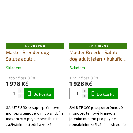
glucosaminem - pro zdravé
klouby - proti bolesti a...
ZDARMA
ZDARMA
Z
Z
D
D
Master Breeder dog
Master Breeder Salute
A
A
Salute adult
dog adult jelen + kukuřice
R
R
M
M
ryba+brambor med/maxi
med/maxi 20kg
A
A
Skladem
Skladem
Průměrné
Průměrné
20kg
hodnocení
hodnocení
1 766 Kč bez DPH
1 721 Kč bez DPH
produktu
produktu
1 978 Kč
1 928 Kč
je
je
5,0
5,0
Do košíku
Do košíku
z
z
5
5
SALUTE 360 je superprémiové
SALUTE 360 je superprémiové
hvězdiček.
hvězdiček.
monoproteinové krmivo s rybím
monoproteinové krmivo s
masem pro psy se sensibilním
jelením masem pro psy se
zažíváním- střední a velká
sensibilním zažíváním - střední a
plemena.Je výjimečné použitím
velká plemena. Je výjimečné