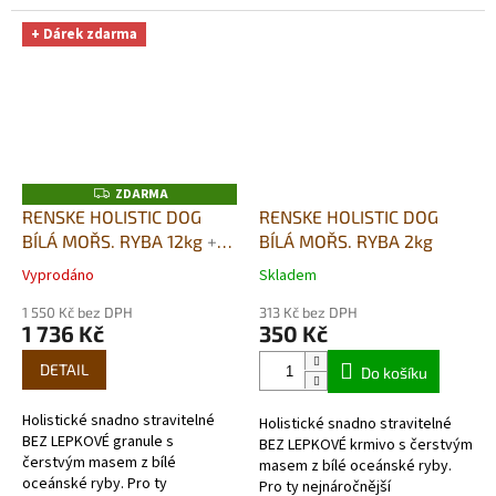
obilovin- skutečně
obilovin- skutečně
hypoalergenní. Velmi lehce
hypoalergenní. Velmi lehce
+ Dárek zdarma
stravitelné vhodné...
stravitelné vhodné i...
ZDARMA
Z
D
RENSKE HOLISTIC DOG
RENSKE HOLISTIC DOG
A
BÍLÁ MOŘS. RYBA 12kg
+
BÍLÁ MOŘS. RYBA 2kg
R
M
DUŠENÉ MASO V PÁŘE
A
Vyprodáno
Skladem
Průměrné
Průměrné
395G DÁREK ZDARMA
hodnocení
hodnocení
1 550 Kč bez DPH
313 Kč bez DPH
produktu
produktu
1 736 Kč
350 Kč
je
je
5,0
5,0
DETAIL
Do košíku
z
z
5
5
Holistické snadno stravitelné
Holistické snadno stravitelné
hvězdiček.
hvězdiček.
BEZ LEPKOVÉ granule s
BEZ LEPKOVÉ krmivo s čerstvým
čerstvým masem z bílé
masem z bílé oceánské ryby.
oceánské ryby. Pro ty
Pro ty nejnáročnější