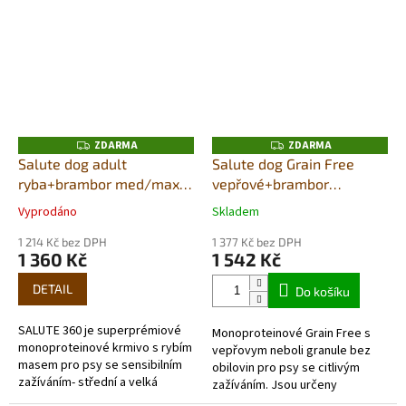
výjimečné použitím jediného
použitím jediného zdroje
zdroje živočišných...
živočišných...
ZDARMA
ZDARMA
Z
Z
D
D
Salute dog adult
Salute dog Grain Free
A
A
ryba+brambor med/maxi
vepřové+brambor
R
R
M
M
12kg
med/max 12Kg
A
A
Vyprodáno
Skladem
Průměrné
Průměrné
hodnocení
hodnocení
1 214 Kč bez DPH
1 377 Kč bez DPH
produktu
produktu
1 360 Kč
1 542 Kč
je
je
5,0
5,0
DETAIL
Do košíku
z
z
5
5
SALUTE 360 je superprémiové
Monoproteinové Grain Free s
hvězdiček.
hvězdiček.
monoproteinové krmivo s rybím
vepřovym neboli granule bez
masem pro psy se sensibilním
obilovin pro psy se citlivým
zažíváním- střední a velká
zažíváním. Jsou určeny
plemena.Je výjimečné použitím
pejskům s alergií či