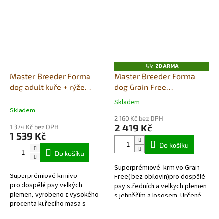
jeho start do...
jeho start do...
ZDARMA
Z
D
Master Breeder Forma
Master Breeder Forma
A
dog adult kuře + rýže
dog Grain Free
R
M
large 20kg
losos+jehně med/max
A
Skladem
Průměrné
20Kg
Skladem
hodnocení
2 160 Kč bez DPH
produktu
2 419 Kč
1 374 Kč bez DPH
je
1 539 Kč
5,0
Do košíku
z
Do košíku
5
Superprémiové krmivo Grain
hvězdiček.
Superprémiové krmivo
Free( bez obilovin)pro dospělé
pro dospělé psy velkých
psy středních a velkých plemen
plemen, vyrobeno z vysokého
s jehněčím a lososem. Určené
procenta kuřecího masa s
především pro psy, kteří jsou
Chondroitinem sulfátem a
citlivější na složení...