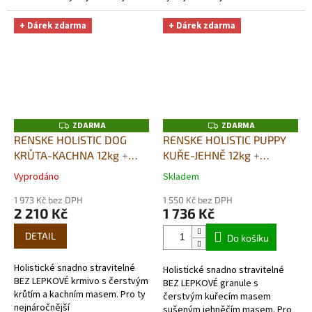
chovatelé. VYSOCE KVALITNÍ
chovatelé. VYSOCE KVALITNÍ
SNADNO STRAVITELNÉ KRMIVO
SNADNO STRAVITELNÉ KRMIVO
+ Dárek zdarma
+ Dárek zdarma
PRO DOSPĚLÉ PSY...
PRO DOSPĚLÉ PSY...
ZDARMA
ZDARMA
Z
Z
D
D
RENSKE HOLISTIC DOG
RENSKE HOLISTIC PUPPY
A
A
KRŮTA-KACHNA 12kg
+
KUŘE-JEHNĚ 12kg
+
R
R
M
M
DUŠENÉ MASO V PÁŘE
DUŠENÉ MASO V PÁŘE
A
A
Vyprodáno
Skladem
Průměrné
Průměrné
395G DÁREK ZDARMA
395G DÁREK ZDARMA
hodnocení
hodnocení
1 973 Kč bez DPH
1 550 Kč bez DPH
produktu
produktu
2 210 Kč
1 736 Kč
je
je
5,0
5,0
DETAIL
Do košíku
z
z
5
5
Holistické snadno stravitelné
Holistické snadno stravitelné
hvězdiček.
hvězdiček.
BEZ LEPKOVÉ krmivo s čerstvým
BEZ LEPKOVÉ granule s
krůtím a kachním masem. Pro ty
čerstvým kuřecím masem
nejnáročnější
sušeným jehněčím masem. Pro