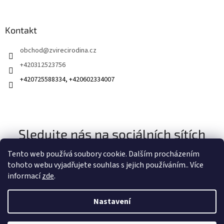
u
Kontakt
obchod
@
zvirecirodina.cz
+420312523756
+420725588334, +420602334007
Sledujte nás na sociálních sítích
Tento web používá soubory cookie. Dalším procházením
tohoto webu vyjadřujete souhlas s jejich používáním.. Více
informací
zde
.
Nastavení
Vytvořil Shoptet