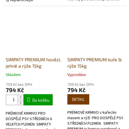
ty nejnáročnější
váze. Pro lepší a účinnější
chovatelé. VYSOCE KVALITNÍ
asimilaci (přijímání a...
SNADNO STRAVITELNÉ KRMIVO
pro štěňata všech plemen,...
SIMPATY PREMIUM hovězí,
SIMPATY PREMIUM kuře &
jehně a rýže 15kg
rýže 15kg
Skladem
Vyprodáno
Průměrné
Průměrné
hodnocení
hodnocení
709 Kč bez DPH
709 Kč bez DPH
produktu
produktu
794 Kč
794 Kč
je
je
5,0
5,0
DETAIL
Do košíku
z
z
5
5
PRÉMIOVÉ KRMIVO s kuřecím
PRÉMIOVÉ KRMIVO PRO
hvězdiček.
hvězdiček.
masem a rýží PRO DOSPĚLÉ PSY
DOSPĚLÉ PSY STŘEDNÍCH A
STŘEDNÍCH PLEMEN. SIMPATY
VELKÝCH PLEMEN. SIMPATY