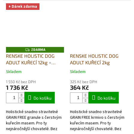
skutečně hypoalergenní a
skutečně hypoalergenní a
+ Dárek zdarma
monoproteinové (jeden druh...
monoproteinové (jeden druh...
ZDARMA
Z
D
RENSKE HOLISTIC DOG
RENSKE HOLISTIC DOG
A
ADULT KUŘECÍ 12kg
+
ADULT KUŘECÍ 2kg
R
M
DUŠENÉ MASO V PÁŘE
A
Skladem
Skladem
Průměrné
Průměrné
395G DÁREK ZDARMA
hodnocení
hodnocení
1 550 Kč bez DPH
325 Kč bez DPH
produktu
produktu
1 736 Kč
364 Kč
je
je
5,0
5,0
Do košíku
Do košíku
z
z
5
5
Holistické snadno stravitelné
Holistické snadno stravitelné
hvězdiček.
hvězdiček.
GRAIN FREE granule s čerstvým
GRAIN FREE krmivo s čerstvým
kuřecím masem. Pro ty
kuřecím masem. Pro ty
nejnáročnější chovatelé. Bez
nejnáročnější chovatelé. Bez