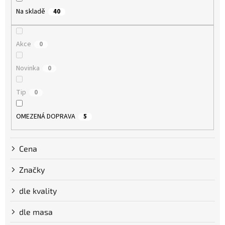
o
Na skladě
40
d
u
k
Akce
0
t
ů
Novinka
0
Tip
0
OMEZENÁ DOPRAVA
5
Cena
Značky
dle kvality
dle masa