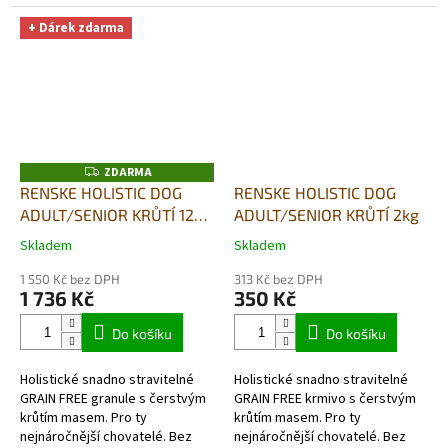
skutečně hypoalergenní a
skutečně hypoalergenní a
monoproteinové (jeden druh
monoproteinové (jeden druh
+ Dárek zdarma
masa). Vysoký...
masa). Vysoký...
ZDARMA
Z
D
RENSKE HOLISTIC DOG
RENSKE HOLISTIC DOG
A
ADULT/SENIOR KRŮTÍ 12kg
ADULT/SENIOR KRŮTÍ 2kg
R
M
+ DUŠENÉ MASO V PÁŘE
A
Skladem
Skladem
Průměrné
Průměrné
395G DÁREK ZDARMA
hodnocení
hodnocení
1 550 Kč bez DPH
313 Kč bez DPH
produktu
produktu
1 736 Kč
350 Kč
je
je
5,0
5,0
Do košíku
Do košíku
z
z
5
5
Holistické snadno stravitelné
Holistické snadno stravitelné
hvězdiček.
hvězdiček.
GRAIN FREE granule s čerstvým
GRAIN FREE krmivo s čerstvým
krůtím masem. Pro ty
krůtím masem. Pro ty
nejnáročnější chovatelé. Bez
nejnáročnější chovatelé. Bez