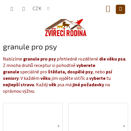
Přejít
NÁKUP
na
CZK
obsah
KOŠÍK
granule pro psy
Nabízíme
granule pro psy
přehledně rozdělené
dle
věku psa
.
Z mnoha druhů receptur si pohodlně
vyberete
granule
speciálně pro
štěňata,
dospělé psy
, nebo
psí
seniory
. V každém
věku
jim vyjděte vstříc a
vyberte
tu
nejlepší stravu
. Každý
věk
psa má
jiné požadavky
na
správnou výživu.