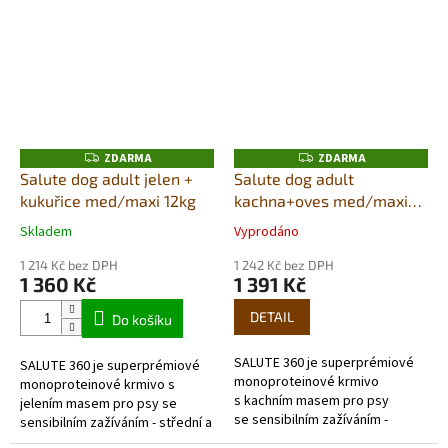
jediného zdroje živočišných...
použitím jediného zdroje
živočišných...
ZDARMA
ZDARMA
Z
Z
D
D
Salute dog adult jelen +
Salute dog adult
A
A
kukuřice med/maxi 12kg
kachna+oves med­/maxi
R
R
M
M
12kg
A
A
Skladem
Vyprodáno
Průměrné
Průměrné
hodnocení
hodnocení
1 214 Kč bez DPH
1 242 Kč bez DPH
produktu
produktu
1 360 Kč
1 391 Kč
je
je
5,0
5,0
DETAIL
Do košíku
z
z
5
5
SALUTE 360 je superprémiové
SALUTE 360 je superprémiové
hvězdiček.
hvězdiček.
monoproteinové krmivo
monoproteinové krmivo s
s kachním masem pro psy
jelením masem pro psy se
se sensibilním zažíváním -
sensibilním zažíváním - střední a
střední a velká plemena. Je
velká plemena. Je výjimečné