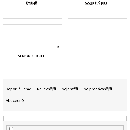
ŠTĚNĚ
DOSPĚLÝ PES
SENIOR A LIGHT
Ř
a
Doporučujeme
Nejlevnější
Nejdražší
Nejprodávanější
z
e
Abecedně
n
í
p
r