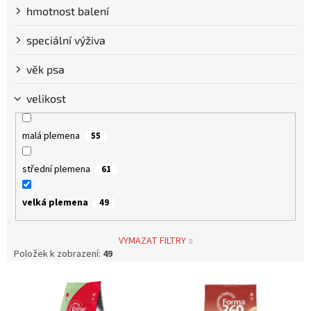
hmotnost balení
speciální výživa
věk psa
velikost
malá plemena
55
střední plemena
61
velká plemena
49
VYMAZAT FILTRY
Položek k zobrazení:
49
V
ý