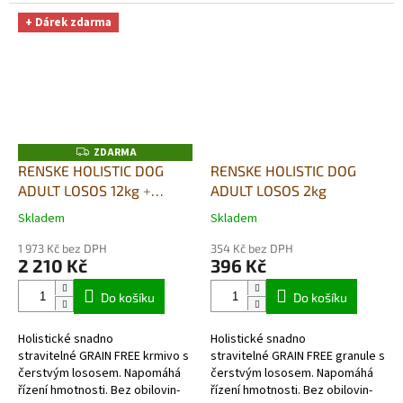
obilovin- skutečně
obilovin- skutečně
hypoalergenní a
hypoalergenní a
+ Dárek zdarma
monoproteinové (jeden druh...
monoproteinové (jeden druh...
ZDARMA
Z
D
RENSKE HOLISTIC DOG
RENSKE HOLISTIC DOG
A
ADULT LOSOS 12kg
+
ADULT LOSOS 2kg
R
M
SUŠENÉ MASO bez
A
Skladem
Skladem
Průměrné
Průměrné
GLYCERINU 100G DÁREK
hodnocení
hodnocení
ZDARMA
1 973 Kč bez DPH
354 Kč bez DPH
produktu
produktu
2 210 Kč
396 Kč
je
je
5,0
5,0
Do košíku
Do košíku
z
z
5
5
Holistické snadno
Holistické snadno
hvězdiček.
hvězdiček.
stravitelné GRAIN FREE krmivo s
stravitelné GRAIN FREE granule s
čerstvým lososem. Napomáhá
čerstvým lososem. Napomáhá
řízení hmotnosti. Bez obilovin-
řízení hmotnosti. Bez obilovin-