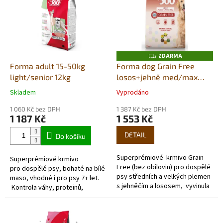
p
i
s
p
r
o
ZDARMA
Z
D
d
Forma adult 15-50kg
Forma dog Grain Free
A
u
light/senior 12kg
losos+jehně med/max
R
M
k
12kg
A
Skladem
Vyprodáno
Průměrné
Průměrné
t
hodnocení
hodnocení
ů
1 060 Kč bez DPH
1 387 Kč bez DPH
produktu
produktu
1 187 Kč
1 553 Kč
je
je
5,0
5,0
DETAIL
Do košíku
z
z
5
5
Superprémiové krmivo Grain
Superprémiové krmivo
hvězdiček.
hvězdiček.
Free (bez obilovin) pro dospělé
pro dospělé psy, bohaté na bílé
psy středních a velkých plemen
maso, vhodné i pro psy 7+ let.
s jehněčím a lososem, vyvinula
Kontrola váhy, proteinů,
na základě výživových
vlákniny, tuků. Inovativní řešení
požadavků...
vyvinuté ve spolupráci s...