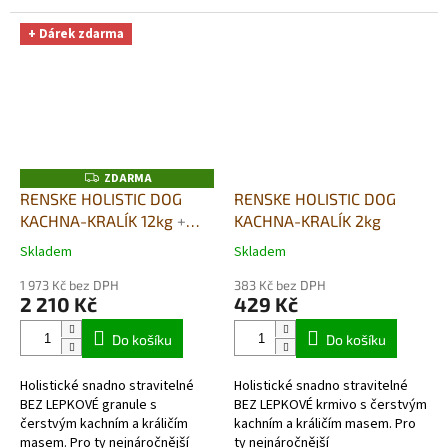
nejnáročnější
chovatelé. VYSOCE KVALITNÍ
chovatelé. VYSOCE KVALITNÍ
SNADNO STRAVITELNÉ KRMIVO
+ Dárek zdarma
SNADNO STRAVITELNÉ KRMIVO
PRO DOSPĚLÉ...
PRO DOSPĚLÉ...
ZDARMA
Z
D
RENSKE HOLISTIC DOG
RENSKE HOLISTIC DOG
A
KACHNA-KRALÍK 12kg
+
KACHNA-KRALÍK 2kg
R
M
DUŠENÉ MASO V PÁŘE
A
Skladem
Skladem
Průměrné
Průměrné
395G DÁREK ZDARMA
hodnocení
hodnocení
1 973 Kč bez DPH
383 Kč bez DPH
produktu
produktu
2 210 Kč
429 Kč
je
je
5,0
5,0
Do košíku
Do košíku
z
z
5
5
Holistické snadno stravitelné
Holistické snadno stravitelné
hvězdiček.
hvězdiček.
BEZ LEPKOVÉ granule s
BEZ LEPKOVÉ krmivo s čerstvým
čerstvým kachním a králičím
kachním a králičím masem. Pro
masem. Pro ty nejnáročnější
ty nejnáročnější