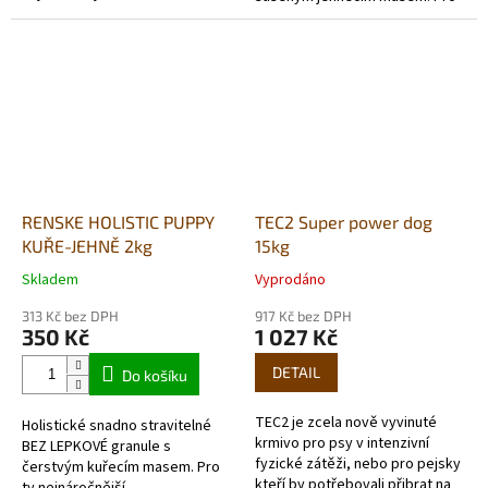
chovatelé. VYSOCE KVALITNÍ
ty nejnáročnější
SNADNO STRAVITELNÉ KRMIVO
chovatelé. VYSOCE KVALITNÍ
PRO...
SNADNO STRAVITELNÉ KRMIVO
pro...
RENSKE HOLISTIC PUPPY
TEC2 Super power dog
KUŘE-JEHNĚ 2kg
15kg
Skladem
Vyprodáno
Průměrné
Průměrné
hodnocení
hodnocení
313 Kč bez DPH
917 Kč bez DPH
produktu
produktu
350 Kč
1 027 Kč
je
je
5,0
5,0
DETAIL
Do košíku
z
z
5
5
TEC2 je zcela nově vyvinuté
Holistické snadno stravitelné
hvězdiček.
hvězdiček.
krmivo pro psy v intenzivní
BEZ LEPKOVÉ granule s
fyzické zátěži, nebo pro pejsky
čerstvým kuřecím masem. Pro
kteří by potřebovali přibrat na