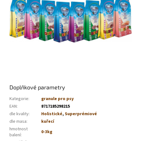
Doplňkové parametry
Kategorie
:
granule pro psy
EAN
:
8717185298215
dle kvality
:
Holistické
,
Superprémiové
dle masa
:
kuřecí
hmotnost
0-3kg
balení
: