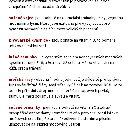
kyselin a astaxanthinu. Astaxanthin je považován za jeden
z nejúčinnějších antioxidantů vůbec.
sušené vejce
- jsou bohaté na esenciální aminokyseliny, zejména
methionin a lysin, které jsou užitečné pro vývoj svalů, pro
syntézu hormonů a dalších metabolických procesů.
pivovarské kvasnice
-
jsou bohaté na vitamin B, to pomáhá
udržovat lesklou srst.
lněné semínko
- je výborným zdrojem nenasycených mastných
kyselin (omega 3, 6, a 9) a rovněž selenu. Má pozitivní vliv na
kůži, srst a trávení.
mořské řasy -
obsahují hodně jódu, což je důležité pro správné
fungování štítné žlázy. Mají příznivý účinek na zdravou kůži. Je to
bohatý přírodní zdroj mnoha minerálů a stopových prvků;
stimuluje metabolismus a zvyšuje vitalitu.
sušené brusinky
- jsou velmi bohaté na vitamin C a zdraví
prospěšné antioxidanty. Pomáhají také v prevenci proti infekci
močových cest tím, že brání škodlivým bakteriím a plísním
usazovat se na sliznici močového ústrojí.