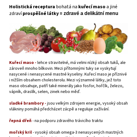
Holistická receptura
bohatá na
kuřecí maso
a jiné
zdraví
prospěšné látky =
zdravé a delikátní menu
Kuřecí maso
-
lehce stravitelné, má velmi nízký obsah tuků, ale
zároveň mnoho bílkovin. Mezi přítomnými tuky se vyskytují
nasycené i nenasycené mastné kyseliny. Kuřecí maso je příznivé
i nižším obsahem cholesterolu. Mezi významné látky, jež toto
maso obsahuje, patří také minerály jako fosfor, hořčík, železo,
vápník, draslík, selen, zinek nebo měď.
sladké brambory -
jsou velkým zdrojem energie, vysoký obsah
vlákniny pomáhá předcházet zácpě a reguluje zažívání.
řepná dřeň
- na podporu zdravého trávicího traktu
mořský kril
- vysoký obsah omega-3 nenasycených mastných