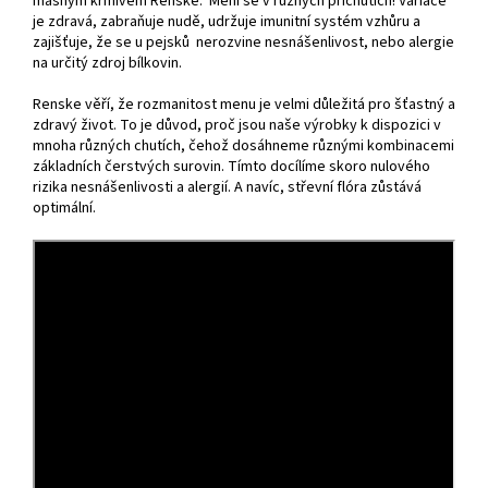
masným krmivem Renske. Mění se v různých příchutích! Variace
je zdravá, zabraňuje nudě, udržuje imunitní systém vzhůru a
zajišťuje, že se u pejsků nerozvine nesnášenlivost, nebo alergie
na určitý zdroj bílkovin.
Renske věří, že rozmanitost menu je velmi důležitá pro šťastný a
zdravý život. To je důvod, proč jsou naše výrobky k dispozici v
mnoha různých chutích, čehož dosáhneme různými kombinacemi
základních čerstvých surovin. Tímto docílíme skoro nulového
rizika nesnášenlivosti a alergií. A navíc, střevní flóra zůstává
optimální.