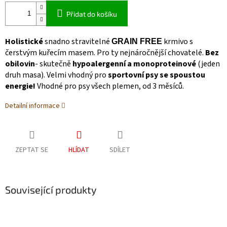
Přidat do košíku
Holistické
snadno stravitelné
krmivo s
GRAIN FREE
čerstvým kuřecím masem. Pro ty nejnáročnější chovatelé.
Bez
obilovin
- skutečně
hypoalergenní a monoproteinové
(jeden
druh masa). Velmi vhodný pro
sportovní psy se spoustou
energie!
Vhodné pro psy všech plemen, od 3 měsíců.
Detailní informace
ZEPTAT SE
HLÍDAT
SDÍLET
Související produkty