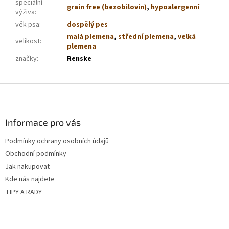
speciální
grain free (bezobilovin)
,
hypoalergenní
výživa
:
věk psa
:
dospělý pes
malá plemena
,
střední plemena
,
velká
velikost
:
plemena
značky
:
Renske
Z
á
p
a
Informace pro vás
t
Podmínky ochrany osobních údajů
í
Obchodní podmínky
Jak nakupovat
Kde nás najdete
TIPY A RADY