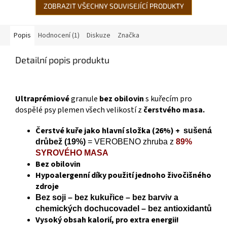
ZOBRAZIT VŠECHNY SOUVISEJÍCÍ PRODUKTY
Popis
Hodnocení (1)
Diskuze
Značka
Detailní popis produktu
Ultraprémiové
granule
bez obilovin
s kuřecím pro
dospělé psy plemen všech velikostí z
čerstvého masa.
Čerstvé kuře jako hlavní složka (26%) +
sušená
drůbež (19%)
= VEROBENO zhruba z
89%
SYROVÉHO MASA
Bez obilovin
Hypoalergenní díky použití jednoho živočišného
zdroje
Bez soji – bez kukuřice – bez barviv a
chemických dochucovadel – bez antioxidantů
Vysoký obsah kalorií, pro extra energii!