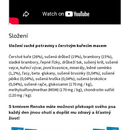
Složení
Složení suché potraviny s čerstvým kuřecím masem
Čerstvé kuře (26%), sušená drůbež (19%), brambory (15%),
sladké brambory, řepné řízky, drůbeží tuk, sušený krill, sušené
vejce, kuřecí vývar, pivní kvasnice, minerály, lněné semínko
(1,2%), řasy, beta -glukany, sušené brusinky (0,04%), sušené
jablko (0,04%), sušená hruška (0,04%), sušená brokolice
(0,04%), sušené rajče, glukosamin (170 mg / kg),
methylsulfonylmethan (MSM) (170 mg / kg), chondroitin sulfát
(120 mg / kg).
S krmivem Renske máte možnost překvapit svého psa
každý den jinou chutí a dopřát mu zdravý a šťastný
život!