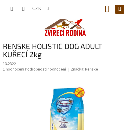
Přejít
NÁKUP
na
CZK
obsah
KOŠÍK
RENSKE HOLISTIC DOG ADULT
KUŘECÍ 2kg
13.2322
Průměrné
1 hodnocení
Podrobnosti hodnocení
Značka:
Renske
hodnocení
produktu
je
5,0
z
5
hvězdiček.