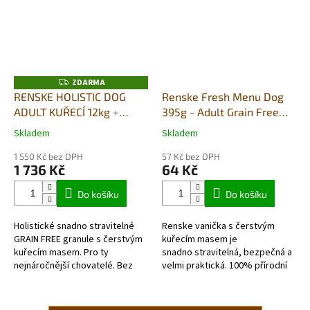
ZDARMA
Z
D
RENSKE HOLISTIC DOG
Renske Fresh Menu Dog
A
ADULT KUŘECÍ 12kg
+
395g - Adult Grain Free
R
M
DUŠENÉ MASO V PÁŘE
kuřecí
A
Skladem
Skladem
Průměrné
Průměrné
395G DÁREK ZDARMA
hodnocení
hodnocení
1 550 Kč bez DPH
57 Kč bez DPH
produktu
produktu
1 736 Kč
64 Kč
je
je
5,0
5,0
Do košíku
Do košíku
z
z
5
5
Holistické snadno stravitelné
Renske vanička s čerstvým
hvězdiček.
hvězdiček.
GRAIN FREE granule s čerstvým
kuřecím masem je
kuřecím masem. Pro ty
snadno stravitelná, bezpečná a
nejnáročnější chovatelé. Bez
velmi praktická. 100% přírodní
obilovin- skutečně
krmivo pro psy s kuřetem a
hypoalergenní a
dýní. Bez obilovin,...
monoproteinové (jeden druh...