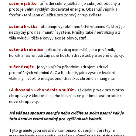
sušené jablko
- přírodní cukr v jablkách je cukr jednoduchý a
proto je velmi rychlým dodavatel energie. Obsahují vápník a
fosfor které jsou důležité pro zdravý chrup zvířete..
sušená hruška
-
obsahuje
vysoké množství vitaminu C, který je
nezbytný pro náš imunitní systém.
Hrušky
také neutralizují a z
těla vylučují těžké kovy, jako je olovo, rtuť ..
sušená brokolice
- přírodní zdroj minerálů, jako je vápník,
hořčík a fosfor, udržují silné kosti, zdravé zuby a pevné drápky.
sušené rajče
- je vynikajícím přírodním zdrojem zdraví
prospěšných vitamínů A, C a K, stejně, jako vysoce kvalitní
vlákniny. . včetně molybdenu, draslíku, chrómu a manganu.
Glukosamin +
chondroitin sulfát
-
základní prvek pro tvorby
chrupavky v kloubech a jeho hlavní akce je stimulovat produkci
nové chrupavky.
Má váš pes spoustu energie nebo cvičíte se svým psem? Pak je
toto krmivo velmi vhodný pro vyšší obsah kalorií.
Tyto granule jsou ideální v kombinaci dušenými čerstvými