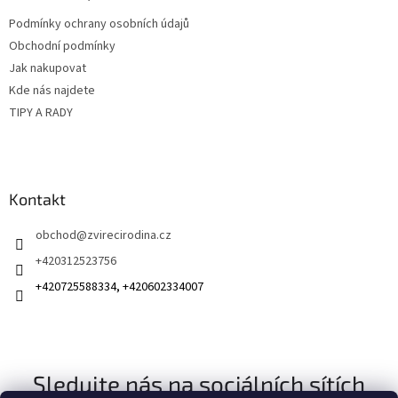
t
Podmínky ochrany osobních údajů
í
Obchodní podmínky
Jak nakupovat
Kde nás najdete
TIPY A RADY
Kontakt
obchod
@
zvirecirodina.cz
+420312523756
+420725588334, +420602334007
Sledujte nás na sociálních sítích