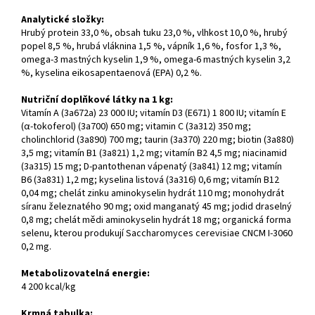
Analytické složky:
Hrubý protein 33,0 %, obsah tuku 23,0 %, vlhkost 10,0 %, hrubý
popel 8,5 %, hrubá vláknina 1,5 %, vápník 1,6 %, fosfor 1,3 %,
omega-3 mastných kyselin 1,9 %, omega-6 mastných kyselin 3,2
%, kyselina eikosapentaenová (EPA) 0,2 %.
Nutriční doplňkové látky na 1 kg
:
Vitamín A (3a672a) 23 000 IU; vitamín D3 (E671) 1 800 IU; vitamín E
(α-tokoferol) (3a700) 650 mg; vitamin C (3a312) 350 mg;
cholinchlorid (3a890) 700 mg; taurin (3a370) 220 mg; biotin (3a880)
3,5 mg; vitamín B1 (3a821) 1,2 mg; vitamín B2 4,5 mg; niacinamid
(3a315) 15 mg; D-pantothenan vápenatý (3a841) 12 mg; vitamín
B6 (3a831) 1,2 mg; kyselina listová (3a316) 0,6 mg; vitamín B12
0,04 mg; chelát zinku aminokyselin hydrát 110 mg; monohydrát
síranu železnatého 90 mg; oxid manganatý 45 mg; jodid draselný
0,8 mg; chelát mědi aminokyselin hydrát 18 mg; organická forma
selenu, kterou produkují Saccharomyces cerevisiae CNCM I-3060
0,2 mg.
Metabolizovatelná energie
:
4 200 kcal/kg
Krmná tabulka: