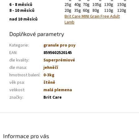
6 - 8 měsíců
25g
40g
70g
105g
130g
150g
8 - 10 měsíců
20g
35g
60g
80g
110g
120g
Brit Care MINI Grain Free Adult
nad 10 měsíců
Lamb
Doplňkové parametry
Kategorie
:
granule pro psy
EAN
:
8595602520145
dle kvality
:
Superprémiové
dle masa
:
jehněčí
hmotnost balení
:
0-3kg
věk psa
:
štěně
velikost
:
malá plemena
značky
:
Brit Care
Z
á
p
a
Informace pro vás