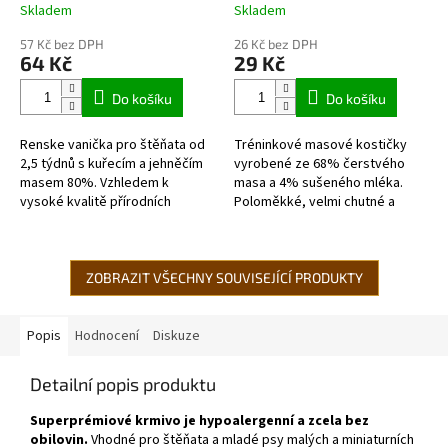
kuřecí
Skladem
Skladem
Průměrné
Průměrné
hodnocení
hodnocení
57 Kč bez DPH
26 Kč bez DPH
produktu
produktu
64 Kč
29 Kč
je
je
5,0
5,0
Do košíku
Do košíku
z
z
5
5
Renske vanička pro štěňata od
Tréninkové masové kostičky
hvězdiček.
hvězdiček.
2,5 týdnů s kuřecím a jehněčím
vyrobené ze 68% čerstvého
masem 80%. Vzhledem k
masa a 4% sušeného mléka.
vysoké kvalitě přírodních
Poloměkké, velmi chutné a
surovin a šetrnému způsobu
dobře stravitelné. Bez obsahu
vaření pouze v páře, může být
lepku.
toto krmivo...
ZOBRAZIT VŠECHNY SOUVISEJÍCÍ PRODUKTY
Popis
Hodnocení
Diskuze
Detailní popis produktu
Superprémiové krmivo je hypoalergenní a zcela bez
obilovin
.
Vhodné pro štěňata a mladé psy malých a miniaturních