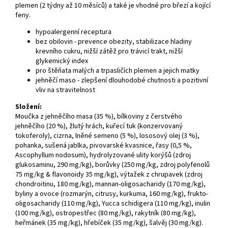
plemen (2 týdny až 10 měsíců) a také je vhodné pro březí a kojící
feny.
hypoalergenní receptura
bez obilovin - prevence obezity, stabilizace hladiny
krevního cukru, nižší zátěž pro trávicí trakt, nižší
glykemický index
pro štěňata malých a trpasličích plemen a jejich matky
jehněčí maso - zlepšení dlouhodobé chutnosti a pozitivní
vliv na stravitelnost
Složení
:
Moučka z jehněčího masa (35 %), bílkoviny z čerstvého
jehněčího (20 %), žlutý hrách, kuřecí tuk (konzervovaný
tokoferoly), cizrna, lněné semeno (5 %), lososový olej (3 %),
pohanka, sušená jablka, pivovarské kvasnice, řasy (0,5 %,
Ascophyllum nodosum), hydrolyzované ulity korýšů (zdroj
glukosaminu, 290 mg/kg), borůvky (250 mg/kg, zdroj polyfenolů
75 mg/kg & flavonoidy 35 mg/kg), výtažek z chrupavek (zdroj
chondroitinu, 180 mg/kg), mannan-oligosacharidy (170 mg/kg),
byliny a ovoce (rozmarýn, citrusy, kurkuma, 160 mg/kg), frukto-
oligosacharidy (110 mg/kg), Yucca schidigera (110 mg/kg), inulin
(100 mg/kg), ostropestřec (80 mg/kg), rakytník (80 mg/kg),
heřmánek (35 mg/kg), hřebíček (35 mg/kg), šalvěj (30 mg/kg).