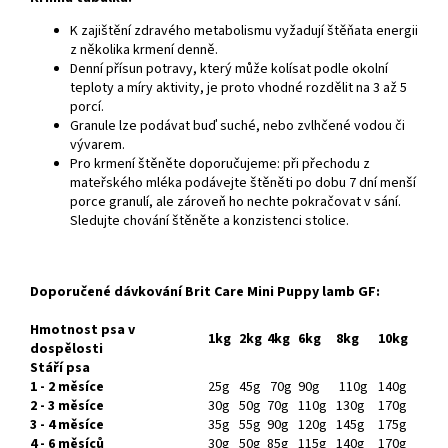
K zajištění zdravého metabolismu vyžadují štěňata energii
z několika krmení denně.
Denní přísun potravy, který může kolísat podle okolní
teploty a míry aktivity, je proto vhodné rozdělit na 3 až 5
porcí.
Granule lze podávat buď suché, nebo zvlhčené vodou či
vývarem.
Pro krmení štěněte doporučujeme:
při přechodu z
mateřského mléka podávejte štěněti po dobu 7 dní menší
porce granulí, ale zároveň ho nechte pokračovat v sání.
Sledujte chování štěněte a konzistenci stolice.
Doporučené dávkování Brit Care Mini Puppy lamb GF:
Hmotnost psa v
1kg
2kg
4kg
6kg
8kg
10kg
dospělosti
Stáří psa
1 - 2 měsíce
25g
45g
70g
90g
110g
140g
2 - 3 měsíce
30g
50g
70g
110g
130g
170g
3 - 4 měsíce
35g
55g
90g
120g
145g
175g
4 - 6 měsíců
30g
50g
85g
115g
140g
170g