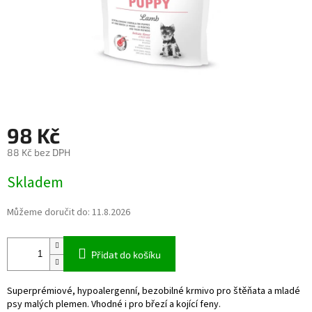
98 Kč
88 Kč bez DPH
Měrná
Skladem
cena:
Můžeme doručit do:
11.8.2026
Přidat do košíku
Superprémiové, hypoalergenní, bezobilné krmivo pro štěňata a mladé
psy malých plemen. Vhodné i pro březí a kojící feny.