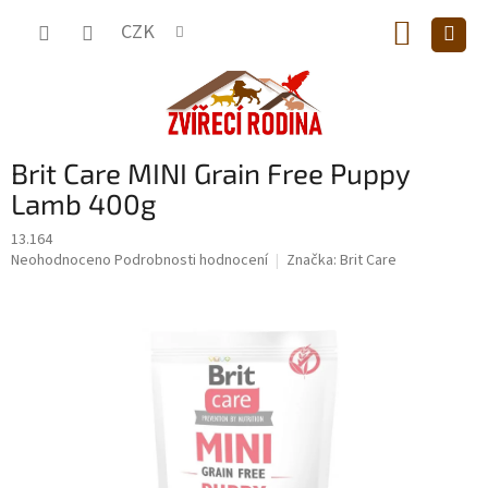
Přejít
NÁKUP
na
CZK
obsah
KOŠÍK
Brit Care MINI Grain Free Puppy
Lamb 400g
13.164
Průměrné
Neohodnoceno
Podrobnosti hodnocení
Značka:
Brit Care
hodnocení
produktu
je
0,0
z
5
hvězdiček.