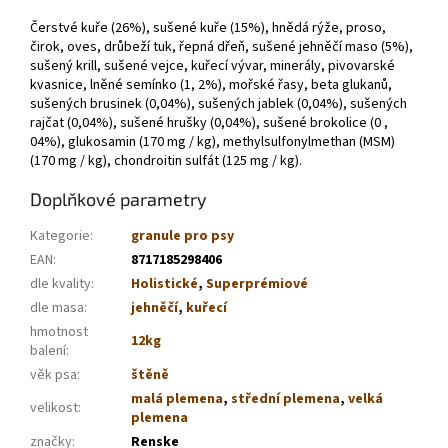
Čerstvé kuře (26%), sušené kuře (15%), hnědá rýže, proso,
čirok, oves, drůbeží tuk, řepná dřeň, sušené jehněčí maso (5%),
sušený krill, sušené vejce, kuřecí vývar, minerály, pivovarské
kvasnice, lněné semínko (1, 2%), mořské řasy, beta glukanů,
sušených brusinek (0,04%), sušených jablek (0,04%), sušených
rajčat (0,04%), sušené hrušky (0,04%), sušené brokolice (0 ,
04%), glukosamin (170 mg / kg), methylsulfonylmethan (MSM)
(170 mg / kg), chondroitin sulfát (125 mg / kg).
Doplňkové parametry
Kategorie
:
granule pro psy
EAN
:
8717185298406
dle kvality
:
Holistické
,
Superprémiové
dle masa
:
jehněčí
,
kuřecí
hmotnost
12kg
balení
:
věk psa
:
štěně
malá plemena
,
střední plemena
,
velká
velikost
:
plemena
značky
:
Renske