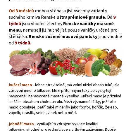
Od 3 měsíců
mohou štěňata jíst všechny varianty
suchého krmiva Renske
Ultraprémiové granule
. Od
9
týdnů
jsou vhodné všechny
Renske vaničky masové
menu
, nemusejí již nutně jíst pouze vaničky určené pro
štěňátka.
Renske sušené masové pamlsky
jsou vhodné
od
9 týdnů.
kuřecí maso
- lehce stravitelné, má velmi nízký obsah tuků, ale
zároveň mnoho bílkovin. Mezi přítomnými tuky se vyskytují
nasycené i nenasycené mastné kyseliny. Kuřecí maso je příznivé
i nižším obsahem cholesterolu. Mezi významné látky, jež toto
maso obsahuje, patří také minerály jako fosfor, hořčík, železo,
vápník, draslík, selen, zinek nebo měď.
jehněčí maso
- vynikajícím zdrojem vysoce kvalitní
bílkoviny, vhodné pro jednotlivce s citlivým zažíváním. Dobře