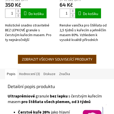
produktu
produktu
350 Kč
64 Kč
je
je
5,0
5,0
Do košíku
Do košíku
z
z
5
5
Holistické snadno stravitelné
Renske vanička pro štěňata od
hvězdiček.
hvězdiček.
BEZ LEPKOVÉ granule s
2,5 týdnů s kuřecím a jehněčím
čerstvým kuřecím masem. Pro
masem 80%. Vzhledem k
ty nejnáročnější
vysoké kvalitě přírodních
chovatelé. VYSOCE KVALITNÍ
surovin a šetrnému způsobu
SNADNO STRAVITELNÉ KRMIVO
vaření pouze v páře, může být
pro štěňata všech plemen,...
toto krmivo...
ZOBRAZIT VŠECHNY SOUVISEJÍCÍ PRODUKTY
Popis
Hodnocení (3)
Diskuze
Značka
Detailní popis produktu
Ultraprémiové
granule
bez lepku
s čerstvým kuřecím
masem
pro štěňata všech plemen, od 3 týdnů
Čerstvé kuře 26%
jako hlavní