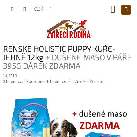
Přejít
NÁKUP
na
CZK
obsah
KOŠÍK
RENSKE HOLISTIC PUPPY KUŘE-
JEHNĚ 12kg
+ DUŠENÉ MASO V PÁŘE
395G DÁREK ZDARMA
13.2313
Průměrné
3 hodnocení
Podrobnosti hodnocení
Značka:
Renske
hodnocení
produktu
je
5,0
z
5
hvězdiček.