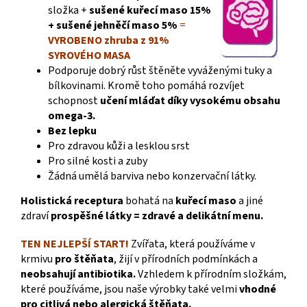
složka +
sušené kuřecí maso 15%
+ sušené jehněčí maso 5%
=
VYROBENO zhruba z 91%
SYROVÉHO MASA
Podporuje dobrý růst štěněte vyváženými tuky a
bílkovinami. Kromě toho pomáhá rozvíjet
schopnost
učení mláďat díky vysokému obsahu
omega-3.
Bez lepku
Pro zdravou kůži a lesklou srst
Pro silné kosti a zuby
Žádná umělá barviva nebo konzervační látky.
Holistická receptura
bohatá na
kuřecí maso
a jiné
zdraví
prospěšné látky = zdravé a delikátní menu.
TEN NEJLEPŠÍ START!
Zvířata, která používáme v
krmivu
pro štěňata
, žijí v přírodních podmínkách a
neobsahují antibiotika.
Vzhledem k přírodním složkám,
které používáme, jsou naše výrobky také velmi
vhodné
pro citlivá nebo alergická štěňata.