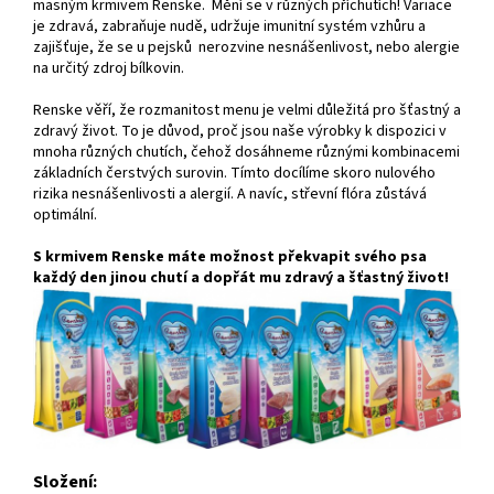
masným krmivem Renske. Mění se v různých příchutích! Variace
je zdravá, zabraňuje nudě, udržuje imunitní systém vzhůru a
zajišťuje, že se u pejsků nerozvine nesnášenlivost, nebo alergie
na určitý zdroj bílkovin.
Renske věří, že rozmanitost menu je velmi důležitá pro šťastný a
zdravý život. To je důvod, proč jsou naše výrobky k dispozici v
mnoha různých chutích, čehož dosáhneme různými kombinacemi
základních čerstvých surovin. Tímto docílíme skoro nulového
rizika nesnášenlivosti a alergií. A navíc, střevní flóra zůstává
optimální.
S krmivem Renske máte možnost překvapit svého psa
každý den jinou chutí a dopřát mu zdravý a šťastný život!
Složení: