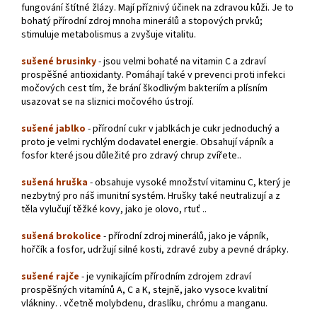
fungování štítné žlázy. Mají příznivý účinek na zdravou kůži. Je to
bohatý přírodní zdroj mnoha minerálů a stopových prvků;
stimuluje metabolismus a zvyšuje vitalitu.
sušené brusinky
- jsou velmi bohaté na vitamin C a zdraví
prospěšné antioxidanty. Pomáhají také v prevenci proti infekci
močových cest tím, že brání škodlivým bakteriím a plísním
usazovat se na sliznici močového ústrojí.
sušené jablko
- přírodní cukr v jablkách je cukr jednoduchý a
proto je velmi rychlým dodavatel energie. Obsahují vápník a
fosfor které jsou důležité pro zdravý chrup zvířete..
sušená hruška
- obsahuje vysoké množství vitaminu C, který je
nezbytný pro náš imunitní systém. Hrušky také neutralizují a z
těla vylučují těžké kovy, jako je olovo, rtuť ..
sušená brokolice
- přírodní zdroj minerálů, jako je vápník,
hořčík a fosfor, udržují silné kosti, zdravé zuby a pevné drápky.
sušené rajče
- je vynikajícím přírodním zdrojem zdraví
prospěšných vitamínů A, C a K, stejně, jako vysoce kvalitní
vlákniny. . včetně molybdenu, draslíku, chrómu a manganu.