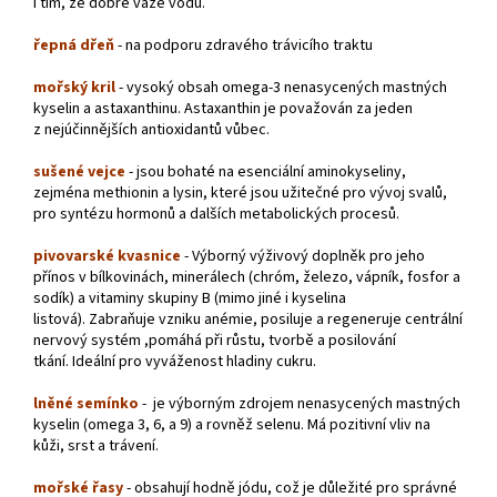
i tím, že dobře váže vodu.
řepná dřeň
- na podporu zdravého trávicího traktu
mořský kril
- vysoký obsah omega-3 nenasycených mastných
kyselin a astaxanthinu. Astaxanthin je považován za jeden
z nejúčinnějších antioxidantů vůbec.
sušené vejce
- jsou bohaté na esenciální aminokyseliny,
zejména methionin a lysin, které jsou užitečné pro vývoj svalů,
pro syntézu hormonů a dalších metabolických procesů.
pivovarské kvasnice
- Výborný výživový doplněk pro jeho
přínos v bílkovinách, minerálech (chróm, železo, vápník, fosfor a
sodík) a vitaminy skupiny B (mimo jiné i kyselina
listová). Zabraňuje vzniku anémie, posiluje a regeneruje centrální
nervový systém ,pomáhá při růstu, tvorbě a posilování
tkání. Ideální pro vyváženost hladiny cukru.
lněné semínko
- je výborným zdrojem nenasycených mastných
kyselin (omega 3, 6, a 9) a rovněž selenu. Má pozitivní vliv na
kůži, srst a trávení.
mořské řasy
- obsahují hodně jódu, což je důležité pro správné