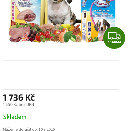
Z
ZDARMA
D
A
R
M
A
1 736 Kč
1 550 Kč bez DPH
Měrná
Skladem
cena:
Můžeme doručit do:
10.8.2026