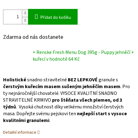
Přidat do košíku
Zdarma od nás dostanete
+ Renske Fresh Menu Dog 395g - Puppy jehněčí +
kuřecí
v hodnotě 64 Kč
Holistické
snadno stravitelné
BEZ LEPKOVÉ
granule s
čerstvým kuřecím masem sušeným jehněčím masem
. Pro
ty nejnáročnější chovatelé. VYSOCE KVALITNÍ SNADNO
STRAVITELNÉ KRMIVO
pro štěňata všech plemen, od 3
týdnů
.
Vysoká chutnost díky velkému množství čerstvých
masa. Dopřejte svému pejskovi ten
nejlepší start s vysoce
kvalitními granulemi
.
Detailní informace