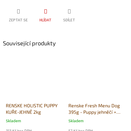
ZEPTAT SE
HLÍDAT
SDÍLET
Související produkty
RENSKE HOLISTIC PUPPY
Renske Fresh Menu Dog
KUŘE-JEHNĚ 2kg
395g - Puppy jehněčí +
kuřecí
Skladem
Skladem
Průměrné
Průměrné
hodnocení
hodnocení
313 Kč bez DPH
57 Kč bez DPH