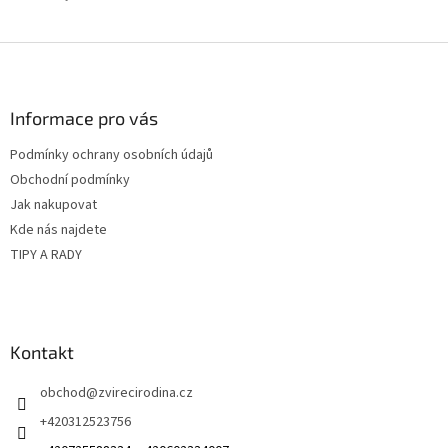
Z
á
p
a
Informace pro vás
t
Podmínky ochrany osobních údajů
í
Obchodní podmínky
Jak nakupovat
Kde nás najdete
TIPY A RADY
Kontakt
obchod
@
zvirecirodina.cz
+420312523756