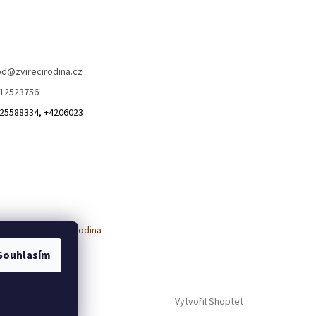
od
@
zvirecirodina.cz
12523756
25588334, +4206023
Souhlasím
Vytvořil Shoptet