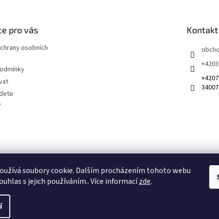
e pro vás
Kontakt
chrany osobních
obch
+4203
podmínky
+4207
vat
34007
jdete
Y
 na sociálních sítích
oužívá soubory cookie. Dalším procházením tohoto webu
ouhlas s jejich používáním.. Více informací
zde
.
í