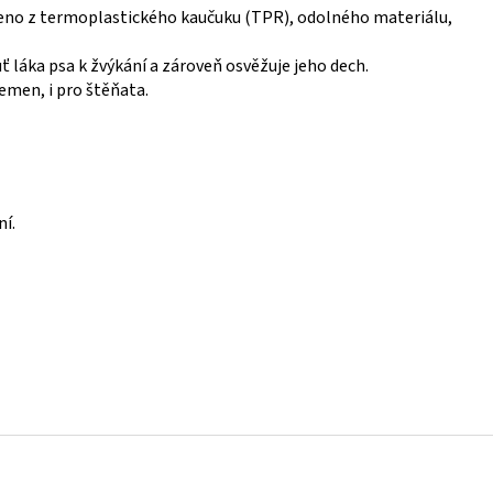
no z termoplastického kaučuku (TPR), odolného materiálu,
 láka psa k žvýkání a zároveň osvěžuje jeho dech.
emen, i pro štěňata.
í.