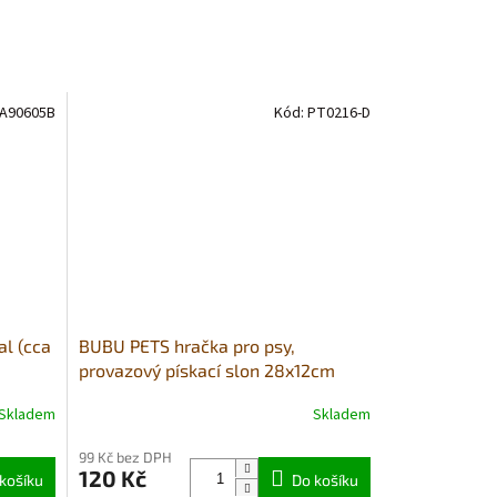
A90605B
Kód:
PT0216-D
al (cca
BUBU PETS hračka pro psy,
provazový pískací slon 28x12cm
Skladem
Skladem
Průměrné
hodnocení
99 Kč bez DPH
produktu
120 Kč
košíku
je
Do košíku