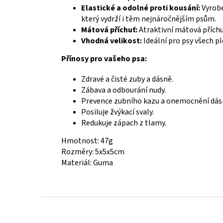
Elastické a odolné proti kousání:
Vyrobe
který vydrží i těm nejnáročnějším psům.
Mátová příchuť:
Atraktivní mátová příchuť
Vhodná velikost:
Ideální pro psy všech pl
Přínosy pro vašeho psa:
Zdravé a čisté zuby a dásně.
Zábava a odbourání nudy.
Prevence zubního kazu a onemocnění dásn
Posiluje žvýkací svaly.
Redukuje zápach z tlamy.
Hmotnost: 47g
Rozměry: 5x5x5cm
Materiál: Guma
Z
á