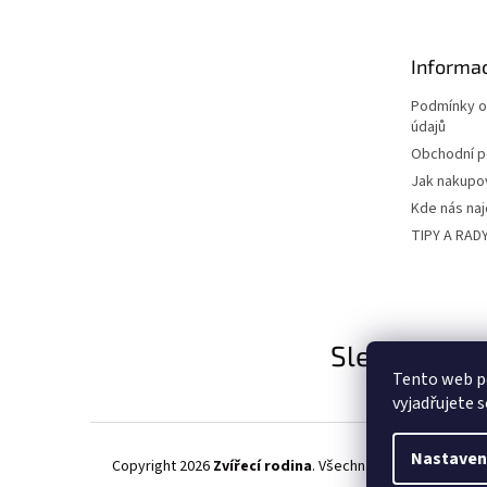
p
a
t
Informac
í
Podmínky o
údajů
Obchodní 
Jak nakupo
Kde nás na
TIPY A RAD
Sledujte nás
Tento web p
vyjadřujete s
Nastaven
Copyright 2026
Zvířecí rodina
. Všechna práva vyhrazena.