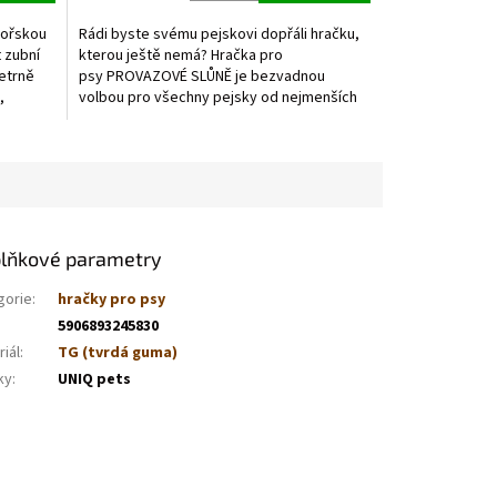
5,0
z
mořskou
Rádi byste svému pejskovi dopřáli hračku,
5
 zubní
kterou ještě nemá? Hračka pro
hvězdiček.
Šetrně
psy PROVAZOVÉ SLŮNĚ je bezvadnou
,
volbou pro všechny pejsky od nejmenších
po velká...
lňkové parametry
gorie
:
hračky pro psy
5906893245830
iál
:
TG (tvrdá guma)
ky
:
UNIQ pets