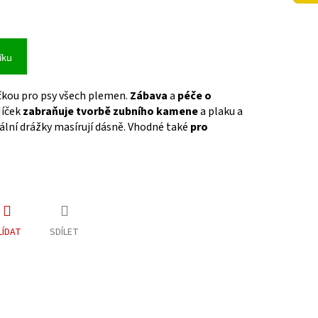
íku
ačkou pro psy všech plemen.
Zábava
a
péče o
Míček
zabraňuje tvorbě zubního kamene
a plaku a
iální drážky masírují dásně. Vhodné také
pro
LÍDAT
SDÍLET