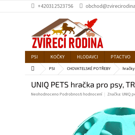
Přejít
+420312523756
obchod@zvirecirodina
na
obsah
PSI
KOČKY
HLODAVCI
PTACTVO
Domů
PSI
CHOVATELSKÉ POTŘEBY
hračky
UNIQ PETS hračka pro psy, T
Průměrné
Neohodnoceno
Podrobnosti hodnocení
Značka:
UNIQ p
hodnocení
produktu
je
0,0
z
5
hvězdiček.