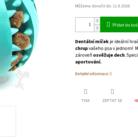
Můžeme doručit do:
11.8.2026
Přidat do koš
Dentální míček
je ideální hr
chrup
vašeho psa v jednom! 
zároveň
osvěžuje dech
. Spec
aportování.
Detailní informace
TISK
ZEPTAT SE
H