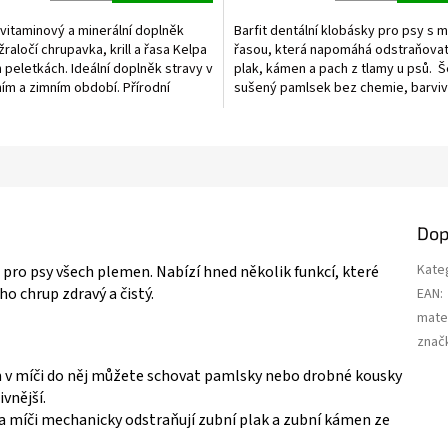
1,0
z
 vitaminový a minerální doplněk
Barfit dentální klobásky pro psy s 
5
žraločí chrupavka, krill a řasa Kelpa
řasou, která napomáhá odstraňovat
ek.
hvězdiček.
 peletkách. Ideální doplněk stravy v
plak, kámen a pach z tlamy u psů. 
m a zimním období. Přírodní
sušený pamlsek bez chemie, barviv
..
dochucovadel...
Dop
Kate
 pro psy všech plemen. Nabízí hned několik funkcí, které
o chrup zdravý a čistý.
EAN
:
mater
znač
v míči do něj můžete schovat pamlsky nebo drobné kousky
vnější.
a míči mechanicky odstraňují zubní plak a zubní kámen ze