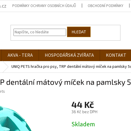
.cz
PODMÍNKY OCHRANY OSOBNÍCH ÚDAJŮ
OBCHODNÍ PODMÍNKY
HLEDAT
AKVA - TERA
HOSPODÁŘSKÁ ZVÍŘATA
KONTAKT
UNIQ PETS hračka pro psy, TRP dentální mátový míček na pamlsky 
RP dentální mátový míček na pamlsky 
ets
44 Kč
36 Kč bez DPH
Měrná
Skladem
cena: