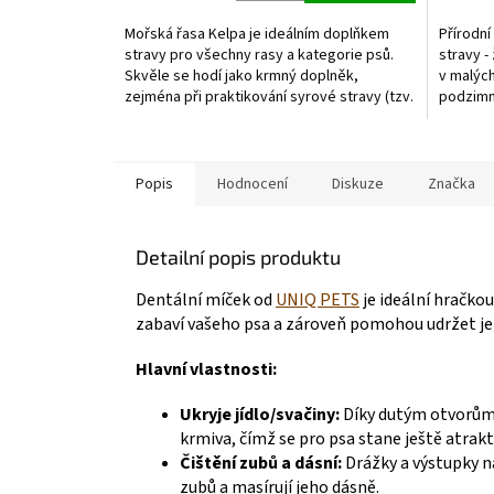
5,0
5,0
z
z
Mořská řasa Kelpa je ideálním doplňkem
Přírodní
5
5
stravy pro všechny rasy a kategorie psů.
stravy - 
hvězdiček.
hvězdič
Skvěle se hodí jako krmný doplněk,
v malých
zejména při praktikování syrové stravy (tzv.
podzimní
BARF). V psí...
podpora.
Popis
Hodnocení
Diskuze
Značka
Detailní popis produktu
Dentální míček od
UNIQ PETS
je ideální hračkou
zabaví vašeho psa a zároveň pomohou udržet jeh
Hlavní vlastnosti:
Ukryje jídlo/svačiny:
Díky dutým otvorům 
krmiva, čímž se pro psa stane ještě atrakti
Čištění zubů a dásní:
Drážky a výstupky n
zubů a masírují jeho dásně.