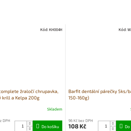
Kód:
KH004H
Kód:
W
complete žraločí chrupavka,
Barfit dentální párečky 5ks/b
 krill a Kelpa 200g
150-160g)
Skladem
né
Průměrné
ní
hodnocení
ez DPH
96 Kč bez DPH
u
produktu
108 Kč
Do košíku
je
Do 