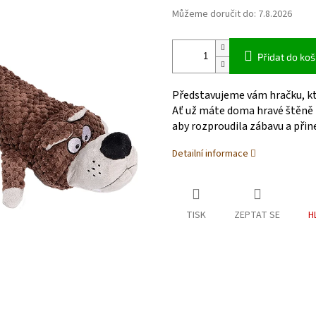
Můžeme doručit do:
7.8.2026
Přidat do koš
Představujeme vám hračku, kt
Ať už máte doma hravé štěně n
aby rozproudila zábavu a přin
Detailní informace
TISK
ZEPTAT SE
H