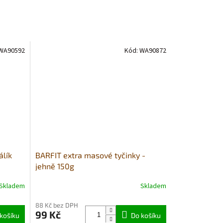
WA90592
Kód:
WA90872
álík
BARFIT extra masové tyčinky -
jehně 150g
Skladem
Skladem
88 Kč bez DPH
99 Kč
košíku
Do košíku