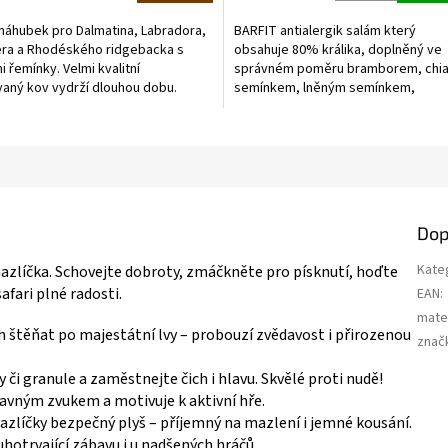
5,0
z
náhubek pro Dalmatina, Labradora,
BARFIT antialergik salám který
5
era a Rhodéského ridgebacka s
obsahuje 80% králika, doplněný ve
ek.
hvězdiček.
i řemínky. Velmi kvalitní
správném poměru bramborem, chi
aný kov vydrží dlouhou dobu.
semínkem, lněným semínkem,
kmínem, pivovarskými kvasnicemi,
mořskou řasou...
Dop
Kate
zlíčka. Schovejte dobroty, zmáčkněte pro písknutí, hoďte
afari plné radosti.
EAN
:
mater
 štěňat po majestátní lvy – probouzí zvědavost i přirozenou
znač
 či granule a zaměstnejte čich i hlavu. Skvělé proti nudě!
avným zvukem a motivuje k aktivní hře.
azlíčky bezpečný plyš – příjemný na mazlení i jemné kousání.
uhotrvající zábavu i u nadšených hráčů.