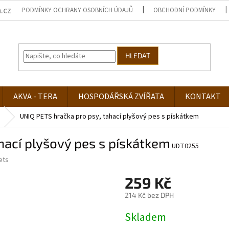
.cz
PODMÍNKY OCHRANY OSOBNÍCH ÚDAJŮ
OBCHODNÍ PODMÍNKY
HLEDAT
AKVA - TERA
HOSPODÁŘSKÁ ZVÍŘATA
KONTAKT
UNIQ PETS hračka pro psy, tahací plyšový pes s pískátkem
hací plyšový pes s pískátkem
UDT0255
ets
259 Kč
214 Kč bez DPH
Měrná
Skladem
cena: