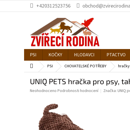
Přejít
+420312523756
obchod@zvirecirodina
na
obsah
PSI
KOČKY
HLODAVCI
PTACTVO
Domů
PSI
CHOVATELSKÉ POTŘEBY
hračky
UNIQ PETS hračka pro psy, ta
Průměrné
Neohodnoceno
Podrobnosti hodnocení
Značka:
UNIQ p
hodnocení
produktu
je
0,0
z
5
hvězdiček.