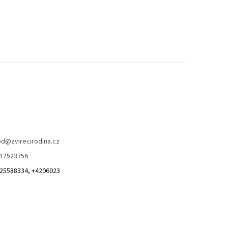
od
@
zvirecirodina.cz
12523756
25588334, +4206023