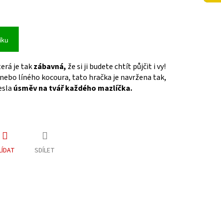
íku
erá je tak
zábavná,
že si ji budete chtít půjčit i vy!
ebo líného kocoura, tato hračka je navržena tak,
esla
úsměv na tvář každého mazlíčka.
LÍDAT
SDÍLET