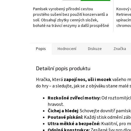
5,0
5,0
z
z
Pamlsek vyrobený přírodní cestou
Kovový 
5
5
prostého sušení bez použití konzervantů a
Retriev
hvězdiček.
hvězdič
solí. Obsahují zbytky cenných složek,
upínacím
bohaté na trávicí enzymy a další prospěšné
chromov
látky .
Popis
Hodnocení
Diskuze
Značka
Detailní popis produktu
Hračka, která
zapojí nos, uši i mozek
vašeho ma
do hry – a sledujte, jak se z obýváku stane malé s
Rozkošné zvířecí motivy:
Od roztomilých
hravost.
Čichej a hledej
: Schovejte dovnitř pamlsky
Poutavé pískání:
Každý stisk odmění záb
Ultra měkké a bezpečné:
Kvalitní, pro m
Odolná konstrukce:
Zesílené švy pro dlo