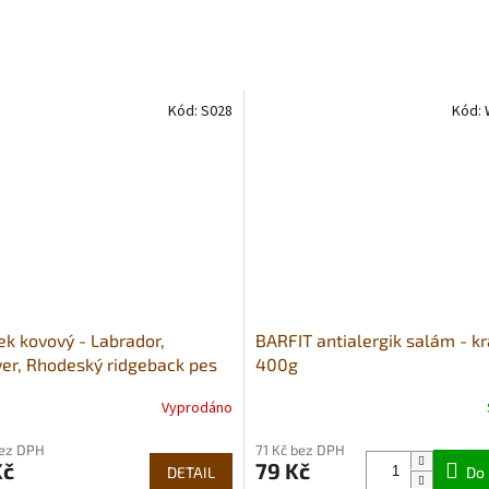
Kód:
S028
Kód:
k kovový - Labrador,
BARFIT antialergik salám - kr
ver, Rhodeský ridgeback pes
400g
Vyprodáno
né
Průměrné
ní
hodnocení
bez DPH
71 Kč bez DPH
u
produktu
Kč
79 Kč
DETAIL
je
Do 