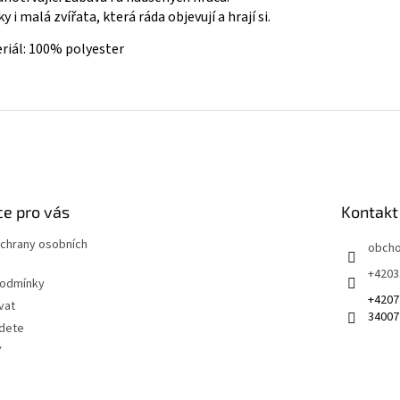
 i malá zvířata, která ráda objevují a hrají si.
riál: 100% polyester
e pro vás
Kontakt
chrany osobních
obch
+4203
podmínky
+4207
vat
34007
jdete
Y