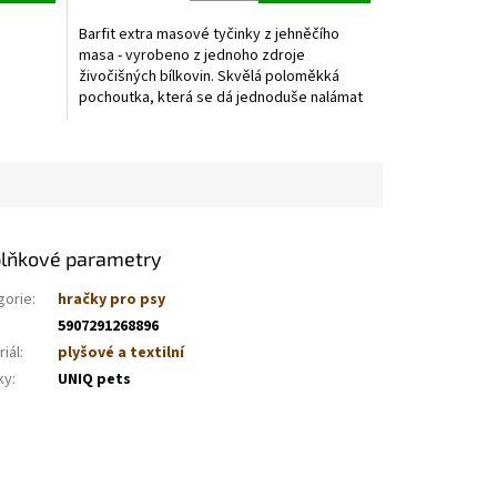
Barfit extra masové tyčinky z jehněčího
masa - vyrobeno z jednoho zdroje
a
živočišných bílkovin. Skvělá poloměkká
pochoutka, která se dá jednoduše nalámat
a použít také jako...
lňkové parametry
gorie
:
hračky pro psy
5907291268896
iál
:
plyšové a textilní
ky
:
UNIQ pets