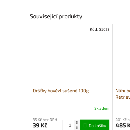
Související produkty
Kód:
G1028
Dršťky hovězí sušené 100g
Náhube
Retrie
Skladem
Průměrné
Průměr
hodnocení
hodnoce
35 Kč bez DPH
401 Kč 
produktu
produkt
39 Kč
485 
je
Do košíku
je