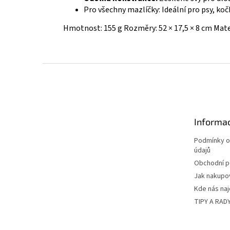
Pro všechny mazlíčky: Ideální pro psy, kočky
Hmotnost: 155 g Rozměry: 52 × 17,5 × 8 cm Mate
Z
á
p
a
t
Informac
í
Podmínky o
údajů
Obchodní 
Jak nakupo
Kde nás na
TIPY A RAD