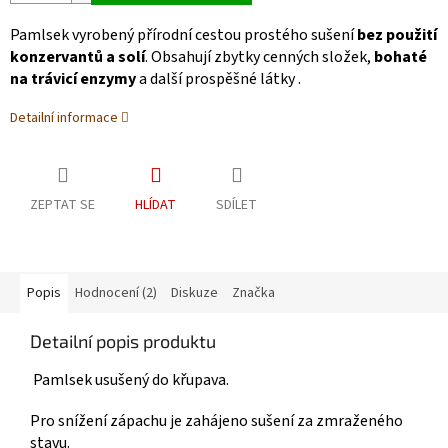
Pamlsek vyrobený přírodní cestou prostého sušení
bez použití
konzervantů a solí
. Obsahují zbytky cenných složek,
bohaté
na trávicí enzymy
a další prospěšné látky .
Detailní informace
ZEPTAT SE
HLÍDAT
SDÍLET
Popis
Hodnocení (2)
Diskuze
Značka
Detailní popis produktu
Pamlsek usušený do křupava.
Pro snížení zápachu je zahájeno sušení za zmraženého
stavu.