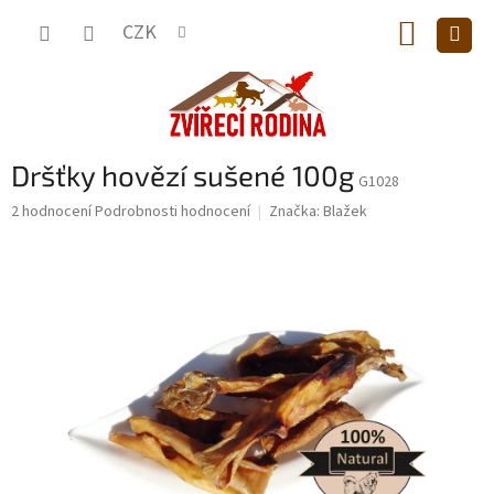
Přejít
NÁKUP
na
CZK
obsah
KOŠÍK
Dršťky hovězí sušené 100g
G1028
Průměrné
2 hodnocení
Podrobnosti hodnocení
Značka:
Blažek
hodnocení
produktu
je
5,0
z
5
hvězdiček.