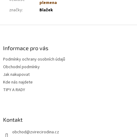
plemena
značky
:
Blažek
Z
á
p
a
Informace pro vás
t
Podmínky ochrany osobních údajů
í
Obchodní podmínky
Jak nakupovat
Kde nás najdete
TIPY A RADY
Kontakt
obchod
@
zvirecirodina.cz