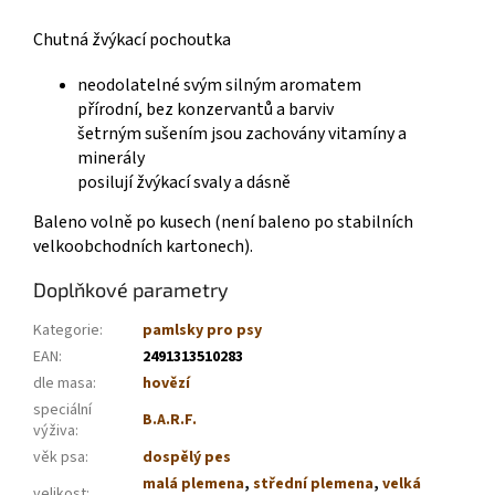
Chutná žvýkací pochoutka
neodolatelné svým silným aromatem
přírodní, bez konzervantů a barviv
šetrným sušením jsou zachovány vitamíny a
minerály
posilují žvýkací svaly a dásně
Baleno volně po kusech (není baleno po stabilních
velkoobchodních kartonech).
Doplňkové parametry
Kategorie
:
pamlsky pro psy
EAN
:
2491313510283
dle masa
:
hovězí
speciální
B.A.R.F.
výživa
:
věk psa
:
dospělý pes
malá plemena
,
střední plemena
,
velká
velikost
: