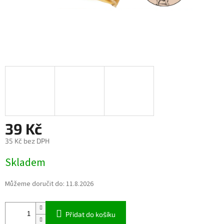
39 Kč
35 Kč bez DPH
Měrná
Skladem
cena:
Můžeme doručit do:
11.8.2026
Přidat do košíku