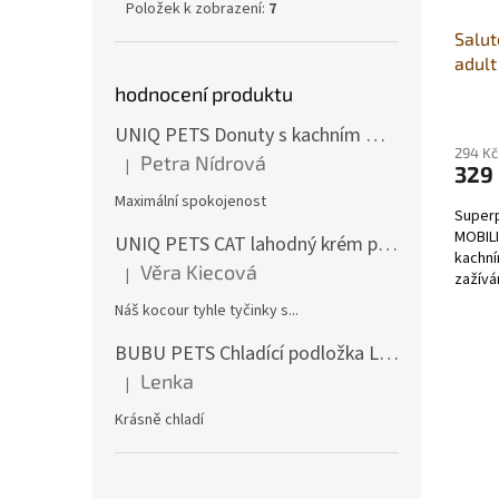
Položek k zobrazení:
7
Salu
adult
hodnocení produktu
UNIQ PETS Donuty s kachním masem 500g (5ks)
294 Kč
Petra Nídrová
|
329
Hodnocení produktu je 5 z 5 hvězdiček.
Maximální spokojenost
Superp
MOBIL
UNIQ PETS CAT lahodný krém pro kočky s hovězím masem a treskou 15g (x50ks)
kachní
Věra Kiecová
|
zažívá
Hodnocení produktu je 5 z 5 hvězdiček.
je na...
Náš kocour tyhle tyčinky s...
BUBU PETS Chladící podložka L 50x90cm
Lenka
|
Hodnocení produktu je 5 z 5 hvězdiček.
Krásně chladí