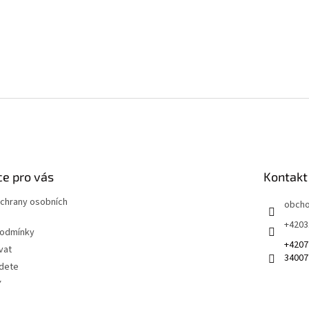
p
r
v
k
y
v
ý
p
i
s
u
e pro vás
Kontakt
chrany osobních
obch
+4203
podmínky
+4207
vat
34007
jdete
Y