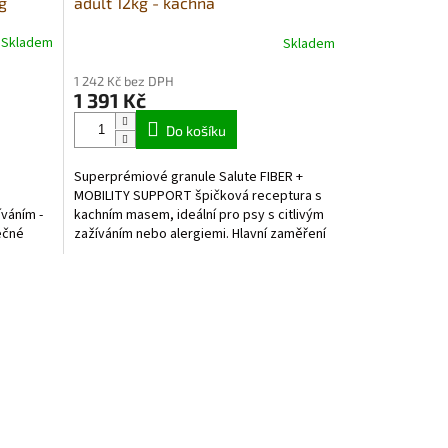
g
adult 12kg - kachna
R
Skladem
Skladem
M
1 242 Kč bez DPH
1 391 Kč
A
Do košíku
Superprémiové granule Salute FIBER +
MOBILITY SUPPORT špičková receptura s
váním -
kachním masem, ideální pro psy s citlivým
ečné
zažíváním nebo alergiemi. Hlavní zaměření
ch...
je na...