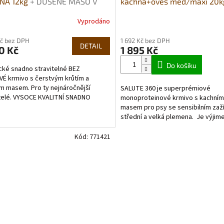
NA 12kg
+ DUŠENÉ MASO V
kachna+oves med­/maxi 20k
 395G DÁREK ZDARMA
R
Vyprodáno
rné
cení
M
Kč bez DPH
1 692 Kč bez DPH
ktu
DETAIL
0 Kč
1 895 Kč
A
Do košíku
ické snadno stravitelné BEZ
É krmivo s čerstvým krůtím a
m masem. Pro ty nejnáročnější
SALUTE 360 je superprémiové
ček.
telé. VYSOCE KVALITNÍ SNADNO
monoproteinové krmivo s kachním
ITELNÉ KRMIVO PRO...
masem pro psy se sensibilním zaží
střední a velká plemena. Je výjim
použitím jediného zdroje živočišný
Kód:
771421