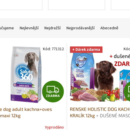
učujeme
Nejlevnější
Nejdražší
Nejprodávanější
Abecedně
Kód:
771312
Kó
+ Dárek zdarma
Z
ZDARMA
Z
D
e dog adult kachna+oves
RENSKE HOLISTIC DOG KAC
A
maxi 12kg
KRALÍK 12kg
+ DUŠENÉ MASO
PÁŘE 395G DÁREK ZDARMA
R
Vyprodáno
rné
Průměrné