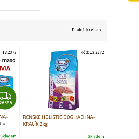
7
položek celkem
d:
13.2373
Kód:
13.2372
Z
DARMA
D
HNA-
RENSKE HOLISTIC DOG KACHNA-
A
 V
KRALÍK 2kg
R
Skladem
Skladem
Průměrné