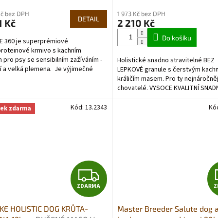
cení
hodnocení
M
Kč bez DPH
1 973 Kč bez DPH
ktu
produktu
DETAIL
1 Kč
2 210 Kč
je
A
5,0
Do košíku
 360 je superprémiové
z
roteinové krmivo s kachním
5
pro psy se sensibilním zažíváním -
Holistické snadno stravitelné BEZ
ček.
hvězdiček.
í a velká plemena. Je výjimečné
LEPKOVÉ granule s čerstvým kach
ím jediného zdroje živočišných...
králičím masem. Pro ty nejnáročněj
chovatelé. VYSOCE KVALITNÍ SNA
STRAVITELNÉ KRMIVO PRO DOSPĚLÉ
Kód:
13.2343
Kó
rek zdarma
Z
ZDARMA
Z
D
KE HOLISTIC DOG KRŮTA-
Master Breeder Salute dog 
A