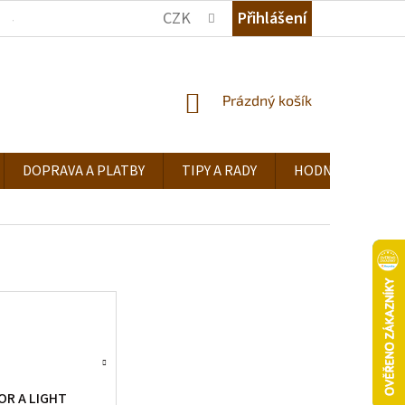
CZK
Přihlášení
JAK NAKUPOVAT
KDE NÁS NAJDETE
TIPY A RADY
NÁKUPNÍ
Prázdný košík
KOŠÍK
DOPRAVA A PLATBY
TIPY A RADY
HODNOCENÍ OB
OR A LIGHT