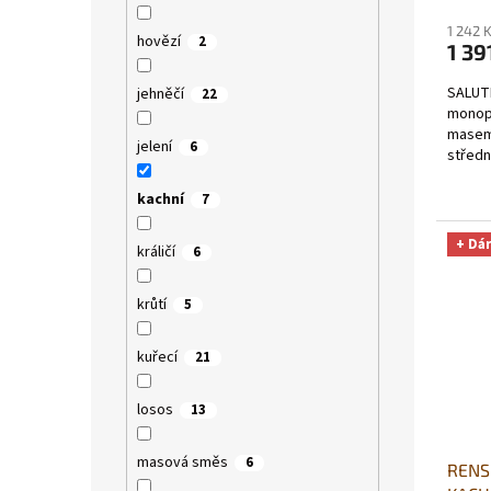
hodno
1 242 
produ
hovězí
2
1 39
je
5,0
SALUTE
jehněčí
22
z
monop
5
masem 
hvězdi
jelení
6
středn
použit
kachní
7
+ Dá
králičí
6
krůtí
5
kuřecí
21
losos
13
masová směs
6
RENS