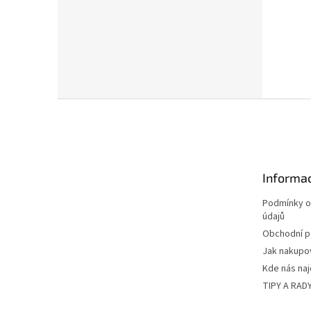
Z
á
p
a
t
Informac
í
Podmínky o
údajů
Obchodní 
Jak nakupo
Kde nás na
TIPY A RAD