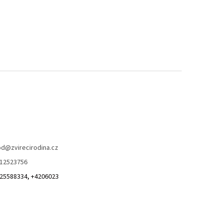
od
@
zvirecirodina.cz
12523756
25588334, +4206023