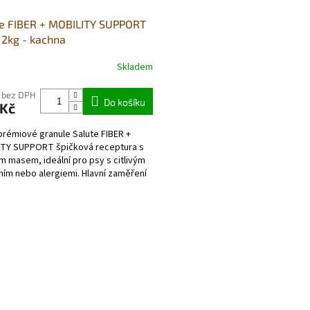
te FIBER + MOBILITY SUPPORT
 2kg - kachna
Skladem
 bez DPH
Do košíku
 Kč
rémiové granule Salute FIBER +
ITY SUPPORT špičková receptura s
m masem, ideální pro psy s citlivým
ním nebo alergiemi. Hlavní zaměření
O
v
l
á
d
a
c
í