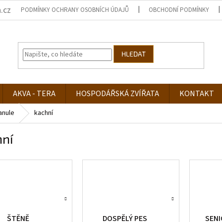
.cz
PODMÍNKY OCHRANY OSOBNÍCH ÚDAJŮ
OBCHODNÍ PODMÍNKY
HLEDAT
AKVA - TERA
HOSPODÁŘSKÁ ZVÍŘATA
KONTAKT
anule
kachní
hní
ŠTĚNĚ
DOSPĚLÝ PES
SENI