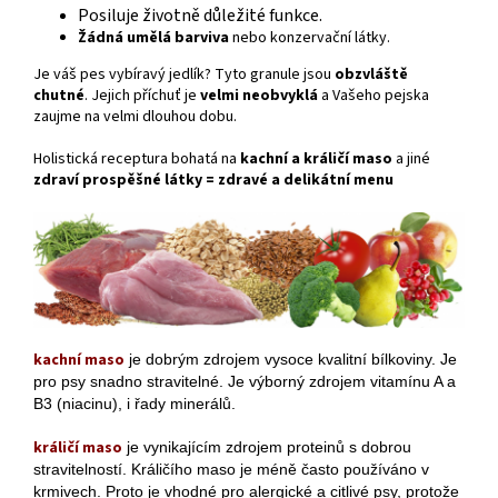
Posiluje životně důležité funkce.
Žádná umělá barviva
nebo konzervační látky.
Je váš pes vybíravý jedlík? Tyto granule jsou
obzvláště
chutné
. Jejich příchuť je
velmi neobvyklá
a Vašeho pejska
zaujme na velmi dlouhou dobu.
Holistická receptura
bohatá na
kachní a králičí maso
a jiné
zdraví prospěšné látky = zdravé a delikátní menu
kachní maso
je dobrým zdrojem vysoce kvalitní bílkoviny. Je
pro psy snadno stravitelné. Je výborný zdrojem vitamínu A a
B3 (niacinu), i řady minerálů.
králičí maso
je vynikajícím zdrojem proteinů s dobrou
stravitelností. Králičího maso je méně často používáno v
krmivech. Proto je vhodné pro alergické a citlivé psy, protože