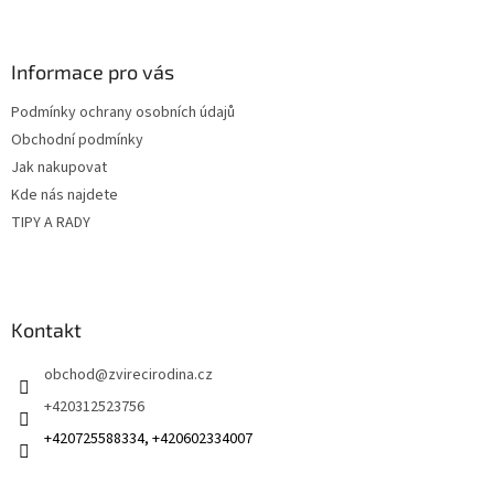
á
p
a
Informace pro vás
t
Podmínky ochrany osobních údajů
í
Obchodní podmínky
Jak nakupovat
Kde nás najdete
TIPY A RADY
Kontakt
obchod
@
zvirecirodina.cz
+420312523756
+420725588334, +420602334007