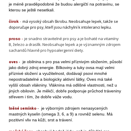
je méně pravděpodobné že budou alergičtí na potravinu, se
kterou se ještě nesetkali.
má vysoký obsah škrobu. Neobsahuje lepek, takže se
čirok
-
doporučuje pro psy, kteří jsou náchylní k intoleranci lepku.
je snadno stravitelné pro psy a je bohaté na vitamíny
proso
-
B, železo a draslík. Neobsahuje lepek a je významným zdrojem
sacharidů hlavně pro hypoalergenní diety.
oves
- je obilnina s pro psa velmi příznivým složením, působí
jako dobrý zdroj energie. Bílkoviny a tuky ovsa mají velmi
příznivé složení a využitelnost, dodávají psovi mnohé
nepostradatelné a biologicky aktivní látky, Oves má také
vyšší obsah vlákniny. Vláknina má odlišné vlastnosti, než u
jiných obilovin. Je měkčí, dobře podporuje průchod tráveniny
střevem i tím, že dobře váže vodu.
lněné semínko
- je výborným zdrojem nenasycených
mastných kyselin (omega 3, 6, a 9) a rovněž selenu. Má
pozitivní vliv na kůži, srst a trávení.