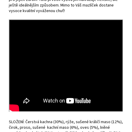
ještě ideálnějším způsobem. Mimo to Váš mazlíček dostane
vysoce kvalitní vyváženou chuť!
SLOŽENÍ: Čerstvá kachna (30%), rýže, sušené králičí maso (12%),
čirok, proso, sušené kachní maso (6%), oves (5%), lněné