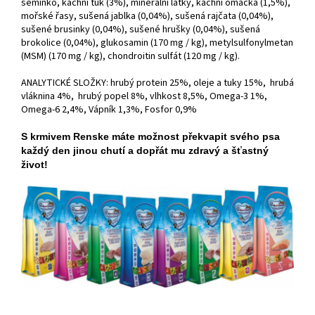
semínko, kachní tuk (3%), minerální látky, kachní omáčka (1,5%),
mořské řasy, sušená jablka (0,04%), sušená rajčata (0,04%),
sušené brusinky (0,04%), sušené hrušky (0,04%), sušená
brokolice (0,04%), glukosamin (170 mg / kg), metylsulfonylmetan
(MSM) (170 mg / kg), chondroitin sulfát (120 mg / kg).
ANALYTICKÉ SLOŽKY: hrubý protein 25%, oleje a tuky 15%, hrubá
vláknina 4%, hrubý popel 8%, vlhkost 8,5%, Omega-3 1%,
Omega-6 2,4%, Vápník 1,3%, Fosfor 0,9%
S krmivem Renske máte možnost překvapit svého psa
každý den jinou chutí a dopřát mu zdravý a šťastný
život!