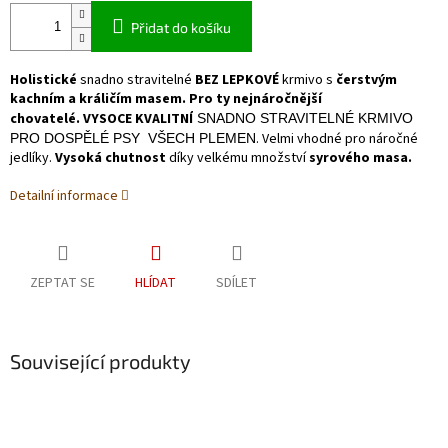
Přidat do košíku
Holistické
snadno stravitelné
BEZ LEPKOVÉ
krmivo s
čerstvým
kachním a králičím masem. Pro ty nejnáročnější
chovatelé. VYSOCE KVALITNÍ
SNADNO STRAVITELNÉ KRMIVO
. Velmi vhodné pro náročné
PRO DOSPĚLÉ PSY VŠECH PLEMEN
jedlíky.
Vysoká chutnost
díky velkému množství
syrového masa.
Detailní informace
ZEPTAT SE
HLÍDAT
SDÍLET
Související produkty