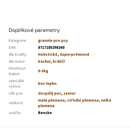
Doplňkové parametry
Kategorie
:
granule pro psy
EAN
:
8717185298260
dle kvality
:
Holistické
,
Superprémiové
dle masa
:
kachní
,
králičí
hmotnost
0-3kg
balení
:
speciální
bez lepku
výživa
:
věk psa
:
dospělý pes
,
senior
malá plemena
,
střední plemena
,
velká
velikost
:
plemena
značky
:
Renske
Z