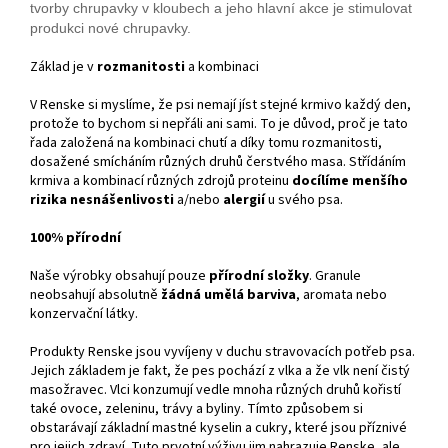
tvorby chrupavky v kloubech a jeho hlavní akce je stimulovat
produkci nové chrupavky.
Základ je v
rozmanitosti
a kombinaci
V Renske si myslíme, že psi nemají jíst stejné krmivo každý den,
protože to bychom si nepřáli ani sami. To je důvod, proč je tato
řada založená na kombinaci chutí a díky tomu rozmanitosti,
dosažené smícháním různých druhů čerstvého masa. Střídáním
krmiva a kombinací různých zdrojů proteinu
docílíme menšího
rizika nesnášenlivosti
a/nebo
alergií
u svého psa.
100% přírodní
Naše výrobky obsahují pouze
přírodní složky
. Granule
neobsahují absolutně
žádná umělá barviva
, aromata nebo
konzervační látky.
Produkty Renske jsou vyvíjeny v duchu stravovacích potřeb psa.
Jejich základem je fakt, že pes pochází z vlka a že vlk není čistý
masožravec. Vlci konzumují vedle mnoha různých druhů kořistí
také ovoce, zeleninu, trávy a byliny. Tímto způsobem si
obstarávají základní mastné kyselin a cukry, které jsou příznivé
pro jejich zdraví. Tuto prvotní výživu jim nahrazuje Renske, ale