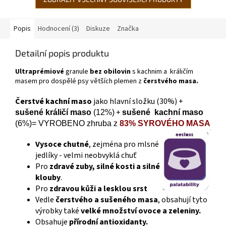
Popis
Hodnocení (3)
Diskuze
Značka
Detailní popis produktu
Ultraprémiové
granule
bez obilovin
s kachnim a
králičím
masem
pro dospělé psy větších plemen z
čerstvého masa.
Čerstvé kachní maso
jako hlavní složku (30%) +
+
sušené králičí maso
(12%)
sušené kachní maso
(6%)= VYROBENO zhruba z
83% SYROVÉHO MASA
Vysoce chutné
, zejména pro mlsné
jedlíky - velmi neobvyklá chuť
Pro
zdravé zuby, silné kosti a silné
klouby
.
Pro
zdravou kůži a lesklou srst
Vedle
čerstvého a sušeného masa
, obsahují tyto
výrobky také
velké množství ovoce a zeleniny.
Obsahuje
přírodní antioxidanty.