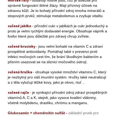
mořské řasy
-
obsahují hodně jódu, což je důležité pro
správné fungování štítné žlázy. Mají příznivý účinek na
zdravou kůži. Je to bohatý přírodní zdroj mnoha minerálů a
stopových prvků; stimuluje metabolismus a zvyšuje vitalitu.
sušené jablko
- přírodní cukr v jablkách je cukr jednoduchý a
proto je velmi rychlým dodavatel energie. Obsahuje vápník a
fosfor které jsou důležité pro zdravý chrup zvířete..
sušené brusinky
- jsou velmi bohaté na vitamin C a zdraví
prospěšné antioxidanty. Pomáhají také v prevenci proti
infekci močových cest tím, že brání škodlivým bakteriím a
plísním usazovat se na sliznici močového ústrojí.
sušená hruška
obsahuje
-
vysoké množství vitaminu C, který
Hrušky
je nezbytný pro náš imunitní systém.
také neutralizují
a z těla vylučují těžké kovy, jako je olovo, rtuť ..
sušené rajče
- je vynikající přírodní zdroj zdraví prospěšných
vitamínů A, C a K, stejně, jako vysoce kvalitní vlákniny,
včetně molybdenu, draslíku, chrómu a manganu.
Glukosamin +
chondroitin sulfát
-
základní prvek pro