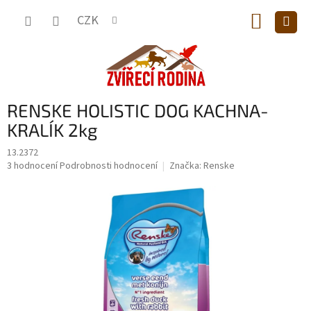
Přejít
NÁKUP
na
CZK
obsah
KOŠÍK
RENSKE HOLISTIC DOG KACHNA-
KRALÍK 2kg
13.2372
Průměrné
3 hodnocení
Podrobnosti hodnocení
Značka:
Renske
hodnocení
produktu
je
5,0
z
5
hvězdiček.