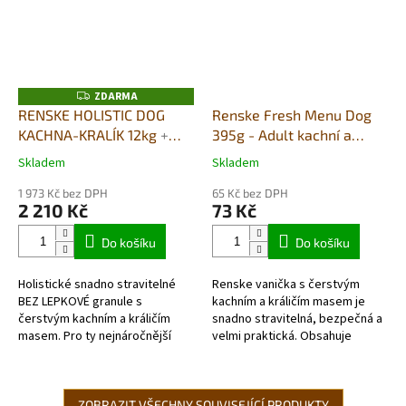
ZDARMA
Z
D
RENSKE HOLISTIC DOG
Renske Fresh Menu Dog
A
KACHNA-KRALÍK 12kg
+
395g - Adult kachní a
R
M
DUŠENÉ MASO V PÁŘE
králičí s rýží
A
Skladem
Skladem
Průměrné
Průměrné
395G DÁREK ZDARMA
hodnocení
hodnocení
1 973 Kč bez DPH
65 Kč bez DPH
produktu
produktu
2 210 Kč
73 Kč
je
je
5,0
3,7
Do košíku
Do košíku
z
z
5
5
Holistické snadno stravitelné
Renske vanička s čerstvým
hvězdiček.
hvězdiček.
BEZ LEPKOVÉ granule s
kachním a králičím masem je
čerstvým kachním a králičím
snadno stravitelná, bezpečná a
masem. Pro ty nejnáročnější
velmi praktická. Obsahuje
chovatelé. VYSOCE KVALITNÍ
kompletní čerstvé masové...
SNADNO STRAVITELNÉ KRMIVO
PRO DOSPĚLÉ PSY...
ZOBRAZIT VŠECHNY SOUVISEJÍCÍ PRODUKTY