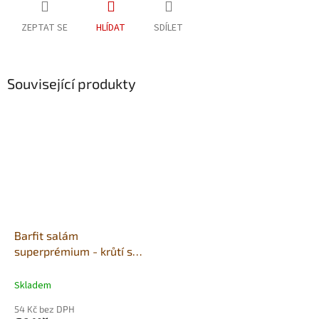
ZEPTAT SE
HLÍDAT
SDÍLET
Související produkty
Barfit salám
superprémium - krůtí s
mrkví a bramborami 400g
Skladem
54 Kč bez DPH