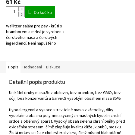
61 Kč
Do košíku
Wallitzer salám pro psy - krůtí s
bramborem a mrkví je vyroben z
čerstvého masa a čerstvých
ingerdiencí. Není napuštěno
vodou, kupujete čistý protein.
Jedná se o kvalitní...
Popis
Hodnocení
Diskuze
Detailní popis produktu
Unikátní druhy masa.Bez obilovin, bez brambor, bez GMO, bez
sóji, bez konzervantů a barviv.S vysokým obsahem masa 85%
Hypoalergenní a vysoce stravitelné maso z křepelky, díky
vysokému obsahu poly-nenasycených mastných kyselin chrání
srdce a oběhový aparát. Vysoký obsah selenu chrání buňky před
oxidačním stresem, čímž zlepšuje kvalitu kůže, kloubů, mozku.
Žlutá mrkev snižuje cholesterol v krvi, čímž působí blahodárně