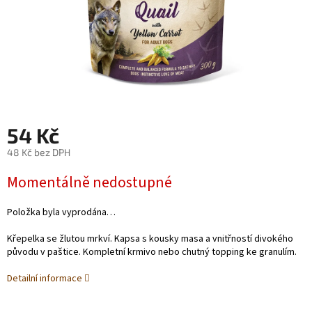
54 Kč
48 Kč bez DPH
Měrná
Momentálně nedostupné
cena:
Položka byla vyprodána…
Křepelka se žlutou mrkví. Kapsa s kousky masa a vnitřností divokého
původu v paštice. Kompletní krmivo nebo chutný topping ke granulím.
Detailní informace