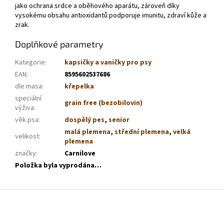
jako ochrana srdce a oběhového aparátu, zároveň díky
vysokému obsahu antioxidantů podporuje imunitu, zdraví kůže a
zrak.
Doplňkové parametry
Kategorie
:
kapsičky a vaničky pro psy
EAN
:
8595602537686
dle masa
:
křepelka
speciální
grain free (bezobilovin)
výživa
:
věk psa
:
dospělý pes
,
senior
malá plemena
,
střední plemena
,
velká
velikost
:
plemena
značky
:
Carnilove
Položka byla vyprodána…
Z
á
p