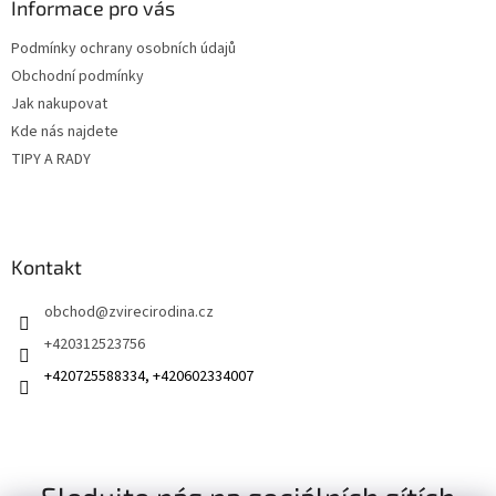
a
Informace pro vás
t
Podmínky ochrany osobních údajů
í
Obchodní podmínky
Jak nakupovat
Kde nás najdete
TIPY A RADY
Kontakt
obchod
@
zvirecirodina.cz
+420312523756
+420725588334, +420602334007