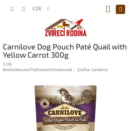
Přejít
NÁKUP
na
CZK
obsah
KOŠÍK
Carnilove Dog Pouch Paté Quail with
Yellow Carrot 300g
3.191
Průměrné
Neohodnoceno
Podrobnosti hodnocení
Značka:
Carnilove
hodnocení
produktu
je
0,0
z
5
hvězdiček.