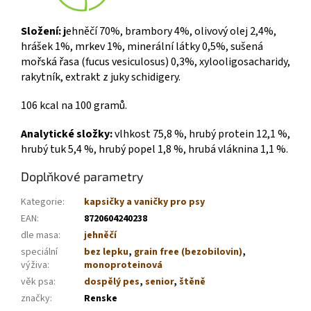
Složení: j
ehněčí 70%, brambory 4%, olivový olej 2,4%,
hrášek 1%, mrkev 1%, minerální látky 0,5%, sušená
mořská řasa (fucus vesiculosus) 0,3%, xylooligosacharidy,
rakytník, extrakt z juky schidigery.
106 kcal na 100 gramů.
Analytické složky:
vlhkost 75,8 %, hrubý protein 12,1 %,
hrubý tuk 5,4 %, hrubý popel 1,8 %, hrubá vláknina 1,1 %.
Doplňkové parametry
Kategorie
:
kapsičky a vaničky pro psy
EAN
:
8720604240238
dle masa
:
jehněčí
speciální
bez lepku
,
grain free (bezobilovin)
,
výživa
:
monoproteinová
věk psa
:
dospělý pes
,
senior
,
štěně
značky
:
Renske