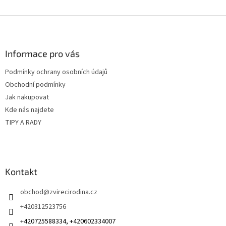
Z
á
p
a
Informace pro vás
t
Podmínky ochrany osobních údajů
í
Obchodní podmínky
Jak nakupovat
Kde nás najdete
TIPY A RADY
Kontakt
obchod
@
zvirecirodina.cz
+420312523756
+420725588334, +420602334007