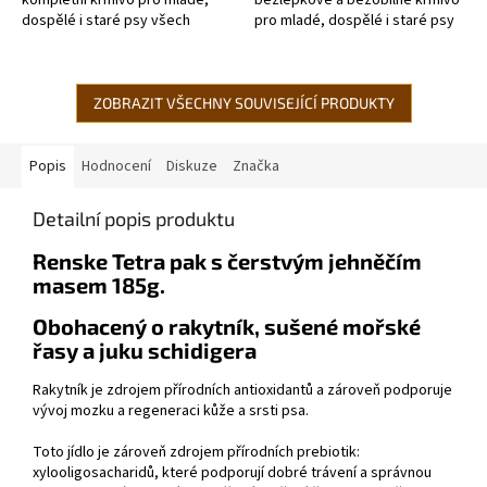
dospělé i staré psy všech
pro mladé, dospělé i staré psy
plemen od 9 týdnů
všech plemen od 9 týdnů
věku. Výrobek obsahuje 40%
věku. Výrobek obsahuje 60%...
čerstvých mořských ryb...
ZOBRAZIT VŠECHNY SOUVISEJÍCÍ PRODUKTY
Popis
Hodnocení
Diskuze
Značka
Detailní popis produktu
Renske Tetra pak s čerstvým jehněčím
masem 185g.
Obohacený o rakytník, sušené mořské
řasy a juku schidigera
Rakytník je zdrojem přírodních antioxidantů a zároveň podporuje
vývoj mozku a regeneraci kůže a srsti psa.
Toto jídlo je zároveň zdrojem přírodních prebiotik:
xylooligosacharidů, které podporují dobré trávení a správnou