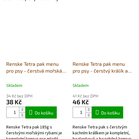
Renske Tetra pak menu
Renske Tetra pak menu
pro psy - čerstvá mořská
pro psy - čerstvý králík a
ryba 185g
kachna 185g
Skladem
Skladem
34 Kč bez DPH
41 Kč bez DPH
38 Kč
46 Kč
Do košíku
Do košíku
Renske Tetra pak 185g s
Renske Tetra pak s čerstvým
čerstvými mořskými rybami je
kachním králíkem je kompletní,
kompletní krmivo pro mladé,
bezlepkové a bezobilné krmivo