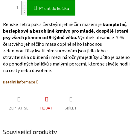
Přidat do košíku
Renske Tetra pak s čerstvým jehněčím masem je
kompletní,
bezlepkové a bezobilné krmivo pro mladé, dospělé i staré
psy všech plemen od 9 týdnů věku.
Výrobek obsahuje 70%
čerstvého jehněčího masa doplněného lahodnou
zeleninou. Díky kvalitním surovinám jsou jídla lehce
stravitelná a oblíbená i mezi náročnými jedlíky! Jídlo je baleno
do pohodlných balíčků s malými porcemi, které se skvěle hodí i
na cesty nebo dovolené.
Detailní informace
ZEPTAT SE
HLÍDAT
SDÍLET
Související produkty