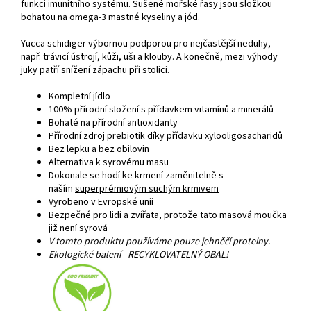
funkci imunitního systému. Sušené mořské řasy jsou složkou
bohatou na omega-3 mastné kyseliny a jód.
Yucca schidiger výbornou podporou pro nejčastější neduhy,
např. trávicí ústrojí, kůži, uši a klouby. A konečně, mezi výhody
juky patří snížení zápachu při stolici.
Kompletní jídlo
100% přírodní složení s přídavkem vitamínů a minerálů
Bohaté na přírodní antioxidanty
Přírodní zdroj prebiotik díky přídavku xylooligosacharidů
Bez lepku a bez obilovin
Alternativa k syrovému masu
Dokonale se hodí ke krmení zaměnitelně s
naším
superprémiovým suchým krmivem
Vyrobeno v Evropské unii
Bezpečné pro lidi a zvířata, protože tato masová moučka
již není syrová
V tomto produktu používáme pouze jehněčí proteiny.
Ekologické balení - RECYKLOVATELNÝ OBAL!