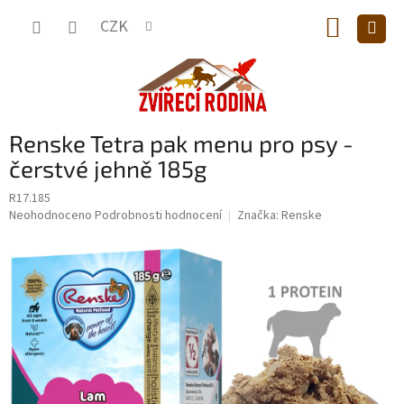
Přejít
NÁKUP
na
CZK
obsah
KOŠÍK
Renske Tetra pak menu pro psy -
čerstvé jehně 185g
R17.185
Průměrné
Neohodnoceno
Podrobnosti hodnocení
Značka:
Renske
hodnocení
produktu
je
0,0
z
5
hvězdiček.