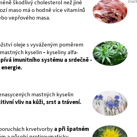
ně škodlivý cholesterol než jiné
znač
Kozí maso má o hodně více vitamínů
nebo vepřového masa.
ství oleje s
vyváženým poměrem
 mastných kyselin
-
kyseliny alfa-
pívá imunitního systému a srdečně -
 energie.
enasycených mastných kyselin
tivní vliv na kůži, srst a trávení.
 poruchách krvetvorby
a
při špatném
ám a působí protirevmaticky