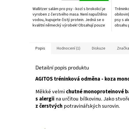
5,0
5,0
z
z
Wallitzer salám pro psy - kozí s brokolicí je
Trénink
5
5
vyroben z čerstvého masa. Není napuštěno
obilovi
hvězdiček.
hvězdič
vodou, kupujete čistý protein. Jedná se o
psy s al
kvalitní německý výrobek! Obsahují pouze
obsahu p
jeden...
Popis
Hodnocení (1)
Diskuze
Značk
Detailní popis produktu
AGITOS tréninková odměna - koza mon
Měkké velmi
chutné monoproteinové ba
s alergii
na určitou bílkovinu. Jako stvoř
z čerstvých
potravinářských surovin.