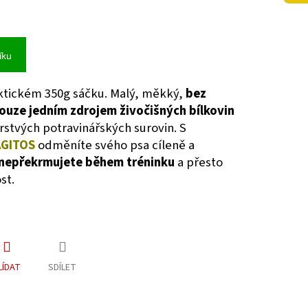
íku
ktickém 350g sáčku. Malý, měkký,
bez
pouze jedním zdrojem živočišných bílkovin
rstvých potravinářských surovin. S
AGITOS
odměníte svého psa cíleně a
nepřekrmujete během tréninku
a přesto
st.
LÍDAT
SDÍLET