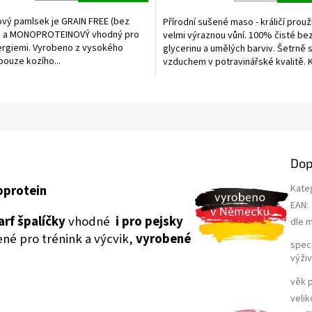
4,0
z
ový pamlsek je GRAIN FREE (bez
Přírodní sušené maso - králičí prouž
5
n) a MONOPROTEINOVÝ vhodný pro
velmi výraznou vůní. 100% čisté be
ek.
hvězdiček.
ergiemi. Vyrobeno z vysokého
glycerinu a umělých barviv. Šetrně
ouze kozího...
vzduchem v potravinářské kvalitě.
balení obsahuje...
a
Dop
oprotein
Kate
EAN
:
rf špalíčky
vhodné
i pro pejsky
dle 
ené pro trénink a výcvik,
vyrobené
speci
výži
věk 
velik