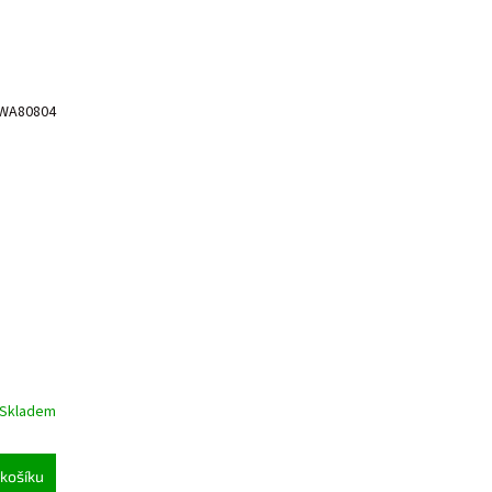
WA80804
Skladem
košíku