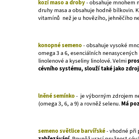
kozí maso a droby
- obsahuje mnohem mé
druhy masa a obsahuje hodně bílkovin. 
vitamínů než je u hovězího, jehněčího 
konopné semeno
- obsahuje vysoké množ
omega 3 a 6, esenciálních nenasycených
linolenové a kyseliny linolové. Velmi
pros
cévního systému, slouží také jako zdroj
lněné semínko
- je výborným zdrojem n
(omega 3, 6, a 9) a rovněž selenu.
Má pozi
semeno světlice barvířské
- vhodné při
zabřezávání
. Rovněž vrací pružnost cév