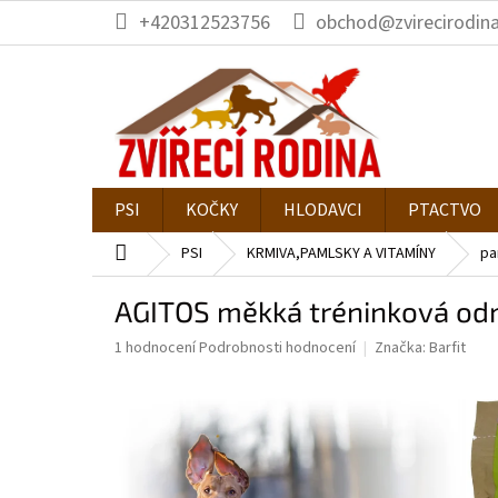
Přejít
+420312523756
obchod@zvirecirodina
na
obsah
PSI
KOČKY
HLODAVCI
PTACTVO
Domů
PSI
KRMIVA,PAMLSKY A VITAMÍNY
pa
AGITOS měkká tréninková od
Průměrné
1 hodnocení
Podrobnosti hodnocení
Značka:
Barfit
hodnocení
produktu
je
5,0
z
5
hvězdiček.