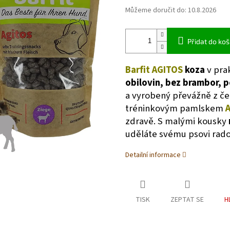
Můžeme doručit do:
10.8.2026
Přidat do koš
Barfit
AGITOS
koza
v pra
obilovin, bez brambor, 
a vyrobený převážně z če
tréninkovým pamlskem
zdravě. S malými kousky
uděláte svému psovi rado
Detailní informace
TISK
ZEPTAT SE
H