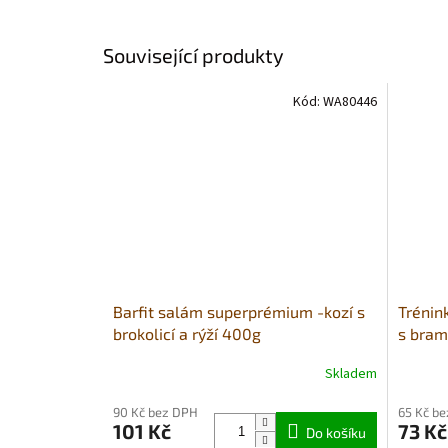
Související produkty
Kód:
WA80446
Barfit salám superprémium -kozí s
Trénin
brokolicí a rýží 400g
s bra
Skladem
Průměrné
Průměr
hodnocení
hodnoce
90 Kč bez DPH
65 Kč b
produktu
produkt
101 Kč
73 Kč
je
Do košíku
je