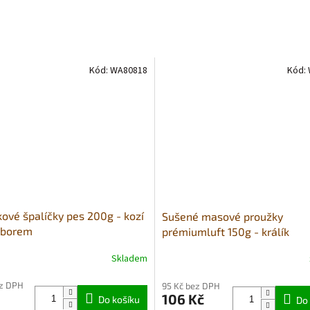
Kód:
WA80818
Kód:
kové špalíčky pes 200g - kozí
Sušené masové proužky
mborem
prémiumluft 150g - králík
Skladem
né
Průměrné
ní
hodnocení
ez DPH
95 Kč bez DPH
u
produktu
106 Kč
Do košíku
je
Do 