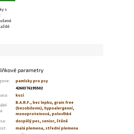
ky s
z
 sušené
 Každé
lňkové parametry
gorie
:
pamlsky pro psy
4260376195502
masa
:
kozí
B.A.R.F.
,
bez lepku
,
grain free
ální
(bezobilovin)
,
hypoalergenní
,
va
:
monoproteinová
,
polovlhké
psa
:
dospělý pes
,
senior
,
štěně
ost
:
malá plemena
,
střední plemena