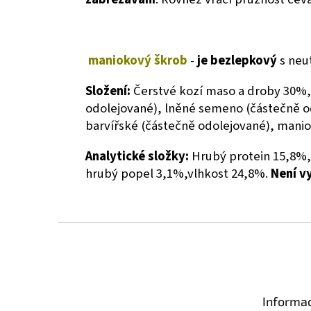
maniokový škrob
-
je bezlepkový
s neut
Složení:
Čerstvé kozí maso a droby 30%
odolejované), lněné semeno (částečně o
barvířské (částečně odolejované), mani
Analytické složky:
Hrubý protein 15,8%, 
hrubý popel 3,1%,vlhkost 24,8%.
Není vy
Z
á
p
a
t
Informac
í