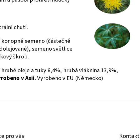
rální chutí.
, konopné semeno (částečně
dolejované), semeno světlice
okový škrob.
hrubé oleje a tuky 6,4%, hrubá vláknina 13,9%,
robeno v Asii.
Vyrobeno v EU (Německo)
e pro vás
Kontakt