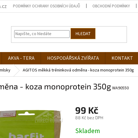
.cz
PODMÍNKY OCHRANY OSOBNÍCH ÚDAJŮ
OBCHODNÍ PODMÍNKY
HLEDAT
AKVA - TERA
HOSPODÁŘSKÁ ZVÍŘATA
KONTAKT
mlsky
AGITOS měkká tréninková odměna - koza monoprotein 350g
měna - koza monoprotein 350g
WA90550
99 Kč
88 Kč bez DPH
Měrná
Skladem
cena: