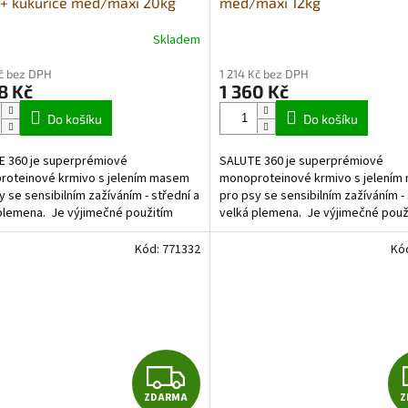
 + kukuřice med/maxi 20kg
med/maxi 12kg
R
Skladem
rné
Průměrné
cení
hodnocení
M
Kč bez DPH
1 214 Kč bez DPH
ktu
produktu
8 Kč
1 360 Kč
je
A
5,0
Do košíku
Do košíku
z
5
 360 je superprémiové
SALUTE 360 je superprémiové
ček.
hvězdiček.
roteinové krmivo s jelením masem
monoproteinové krmivo s jelení
y se sensibilním zažíváním - střední a
pro psy se sensibilním zažíváním - 
plemena. Je výjimečné použitím
velká plemena. Je výjimečné použ
ho zdroje živočišných...
jediného zdroje živočišných...
Kód:
771332
Kó
Z
ZDARMA
Z