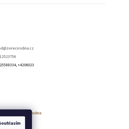
od
@
zvirecirodina.cz
12523756
25588334, +4206023
Souhlasím