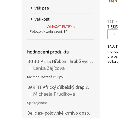
jelen
věk psa
Průmě
hodno
velikost
1 721 
produ
1 92
VYMAZAT FILTRY
je
Položek k zobrazení:
14
5,0
z
5
SALUTE
hvězdi
hodnocení produktu
monop
pro ps
BUBU PETS Hřeben - hrabě vyčesávací dvouřadé modré 11x15cm
velká 
jediné
Lenka Zajícová
|
Hodnocení produktu je 1 z 5 hvězdiček.
Nic moc, netahá chlupy...
BARFIT Africký ďábelský dráp 250g
Michaela Prudíková
|
Hodnocení produktu je 5 z 5 hvězdiček.
Spokojenost
Delicias- polovlhké krmivo dospělý pes 3Kg