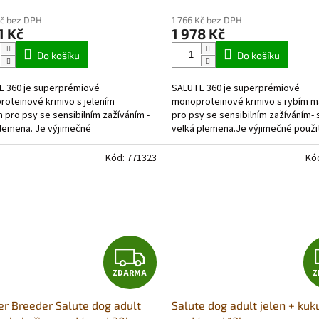
cení
hodnocení
M
Kč bez DPH
1 766 Kč bez DPH
ktu
produktu
1 Kč
1 978 Kč
je
A
5,0
Do košíku
Do košíku
z
5
 360 je superprémiové
SALUTE 360 je superprémiové
ček.
hvězdiček.
oteinové krmivo s jelením
monoproteinové krmivo s rybím 
pro psy se sensibilním zažíváním -
pro psy se sensibilním zažíváním- 
lemena. Je výjimečné
velká plemena.Je výjimečné použi
ím jediného zdroje živočišných
jediného zdroje živočišných...
ů a...
Kód:
771323
Kó
Z
ZDARMA
Z
D
r Breeder Salute dog adult
Salute dog adult jelen + kuk
A