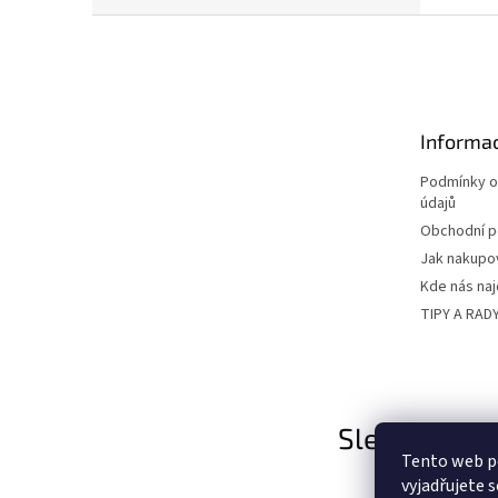
Z
á
p
a
t
Informac
í
Podmínky o
údajů
Obchodní 
Jak nakupo
Kde nás na
TIPY A RAD
Sledujte nás
Tento web p
vyjadřujete s