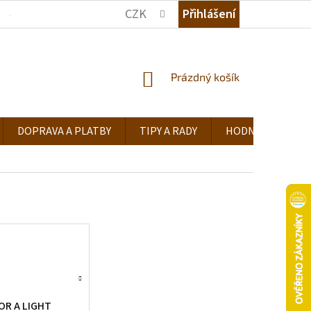
CZK
Přihlášení
JAK NAKUPOVAT
KDE NÁS NAJDETE
TIPY A RADY
NÁKUPNÍ
Prázdný košík
KOŠÍK
DOPRAVA A PLATBY
TIPY A RADY
HODNOCENÍ OB
OR A LIGHT