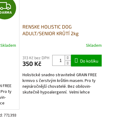
Z
DARMA
D
RENSKE HOLISTIC DOG
A
ADULT/SENIOR KRŮTÍ 2kg
 DÁREK
R
Skladem
Skladem
Průměrné
hodnocení
M
produktu
313 Kč bez DPH
Do košíku
350 Kč
je
A
5,0
Holistické snadno stravitelné GRAIN FREE
z
krmivo s čerstvým krůtím masem. Pro ty
5
IN FREE
nejnáročnější chovatelé. Bez obilovin-
hvězdiček.
 Pro ty
skutečně hypoalergenní. Velmi lehce
vin-
stravitelné vhodné i...
hce
d:
771393