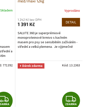
med­/maxi 12kg
R
R
Skladem
Vyprodáno
Průměrné
hodnocení
M
M
1 242 Kč bez DPH
produktu
DETAIL
1 391 Kč
je
A
A
5,0
SALUTE 360 je superprémiové
z
monoproteinové krmivo s kachním
5
masem pro psy se sensibilním zažíváním -
hvězdiček.
střední a velká plemena. Je výjimečné
m masem
použitím jediného zdroje živočišných...
střední a
itím
d:
771392
Kód:
13.2363
+ Dárek zdarma
Z
Z
DARMA
ZDARMA