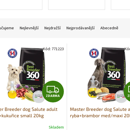
učujeme
Nejlevnější
Nejdražší
Nejprodávanější
Abecedně
Kód:
771223
Kó
Z
ZDARMA
Z
D
r Breeder dog Salute adult
Master Breeder dog Salute 
A
+kukuřice small 20kg
ryba+brambor med/maxi 20
R
Skladem
rné
Průměrné