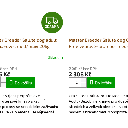
Z
ZDARMA
D
r Breeder Salute dog adult
Master Breeder Salute dog 
A
na+oves med­/maxi 20kg
Free vepřové+brambor med
20Kg
R
Skladem
M
Kč bez DPH
2 061 Kč bez DPH
5 Kč
2 308 Kč
A
Do košíku
Do košíku
 360 je superprémiové
Grain Free Pork & Potato Medium/
roteinové krmivo s kachním
Adult - Bezobilné krmivo pro dosp
pro psy se sensibilním zažíváním -
středních a velkých plemen s vep
í a velká plemena. Je výjimečné
masem a bramborami. Monoprote
ím jediného zdroje živočišných...
receptura s...
O