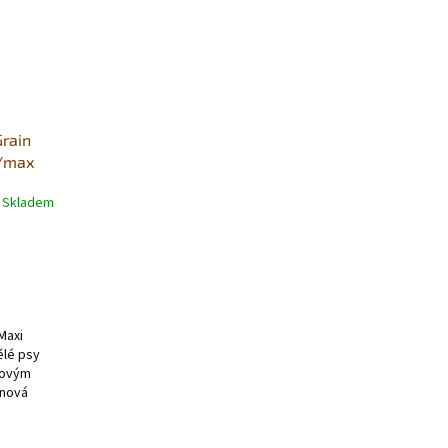
Grain
/max
Skladem
Maxi
ělé psy
řovým
inová