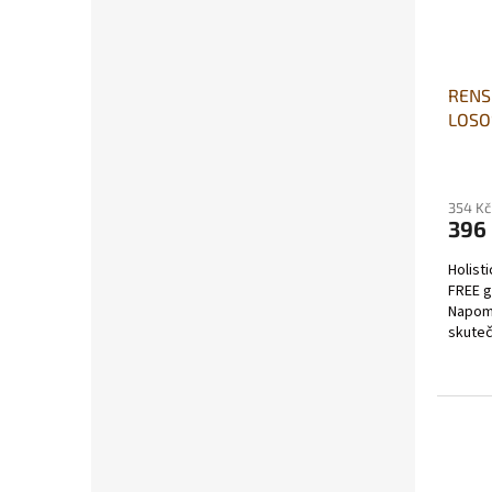
RENS
LOSO
Průmě
hodno
produ
354 Kč
396
je
5,0
Holist
z
FREE g
5
Napomá
hvězdi
skuteč
monopr
masa).