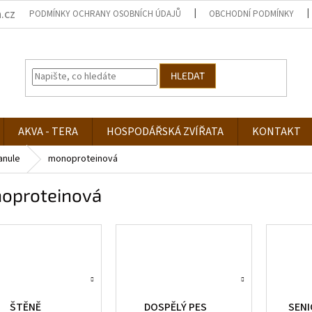
.cz
PODMÍNKY OCHRANY OSOBNÍCH ÚDAJŮ
OBCHODNÍ PODMÍNKY
HLEDAT
AKVA - TERA
HOSPODÁŘSKÁ ZVÍŘATA
KONTAKT
anule
monoproteinová
oproteinová
ŠTĚNĚ
DOSPĚLÝ PES
SENI