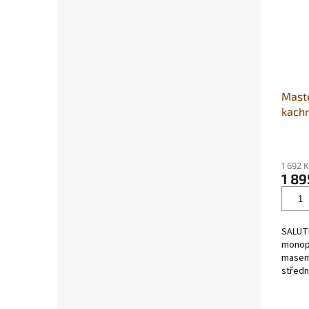
Maste
kach
1 692 
1 89
SALUTE
monop
masem 
středn
použit