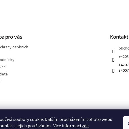
v
l
á
d
a
c
í
e pro vás
Kontakt
p
r
chrany osobních
obch
v
+4203
k
podmínky
y
+4207
vat
v
34007
ý
jdete
p
Y
i
s
u
 na sociálních sítích
oužívá soubory cookie. Dalším procházením tohoto webu
ouhlas s jejich používáním.. Více informací
zde
.