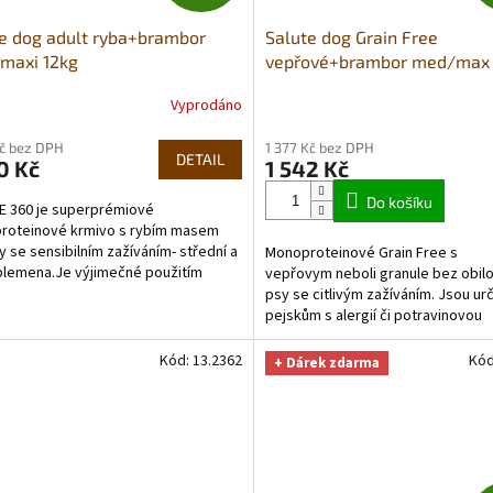
D
e dog adult ryba+brambor
Salute dog Grain Free
A
maxi 12kg
vepřové+brambor med/max 
R
Vyprodáno
rné
Průměrné
cení
hodnocení
M
Kč bez DPH
1 377 Kč bez DPH
ktu
produktu
DETAIL
0 Kč
1 542 Kč
je
A
5,0
Do košíku
 360 je superprémiové
z
roteinové krmivo s rybím masem
5
y se sensibilním zažíváním- střední a
Monoproteinové Grain Free s
ček.
hvězdiček.
plemena.Je výjimečné použitím
vepřovym neboli granule bez obilo
ho zdroje živočišných...
psy se citlivým zažíváním. Jsou ur
pejskům s alergií či potravinovou
intolerancí na některou složku...
Kód:
13.2362
Kó
+ Dárek zdarma