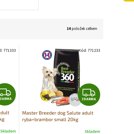
14
položek celkem
d:
771333
Kód:
771233
Z
Z
DARMA
ZDARMA
D
D
adult
Master Breeder dog Salute adult
A
A
kg
ryba+brambor small 20kg
R
R
Skladem
Skladem
Průměrné