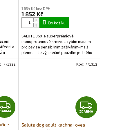
hodnocení
M
M
1 654 Kč bez DPH
produktu
1 852 Kč
je
A
A
5,0
Do košíku
z
5
SALUTE 360 je superprémiové
hvězdiček.
masem
monoproteinové krmivo s rybím masem
střední a
pro psy se sensibilním zažíváním- malá
tím
plemena.Je výjimečné použitím jediného
zdroje...
d:
771322
Kód:
771312
Z
Z
DARMA
ZDARMA
D
D
uřice
Salute dog adult kachna+oves
A
A