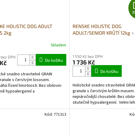
Z
KE HOLISTIC DOG ADULT
RENSKE HOLISTIC DOG
S 2kg
ADULT/SENIOR KRŮTÍ 12kg
+
DUŠENÉ MASO V PÁŘE 395G
Skladem
rné
Průměrné
ZDARMA
cení
hodnocení
1 550 Kč bez DPH
ktu
produktu
 bez DPH
Do košíku
1 736 Kč
 Kč
je
5,0
Do košíku
ické snadno stravitelné GRAIN
z
ranule s čerstvým lososem.
5
Holistické snadno stravitelné GRA
há řízení hmotnosti. Bez obilovin-
ček.
hvězdiček.
granule s čerstvým krůtím masem.
ně hypoalergenní a
nejnáročnější chovatelé. Bez obilo
oteinové (jeden druh
skutečně hypoalergenní. Velmi le
 Vysoký...
stravitelné vhodné...
Kód:
771313
Kó