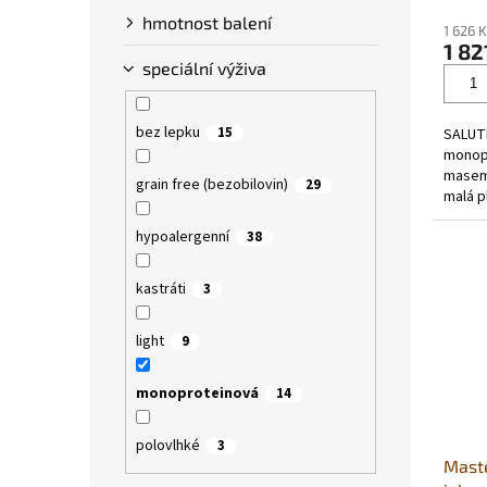
hodno
hmotnost balení
1 626 
produ
1 82
je
speciální výživa
5,0
z
5
bez lepku
15
SALUTE
hvězdi
monopr
masem 
grain free (bezobilovin)
29
malá p
použit
hypoalergenní
38
protein
kastráti
3
light
9
monoproteinová
14
polovlhké
3
Maste