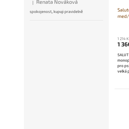
Renata Nováková
|
Hodnocení produktu je 5 z 5 hvězdiček.
Salut
spokojenost, kupuji pravidelně
med/
Průmě
hodno
1 214 
produ
1 36
je
5,0
SALUTE
z
monop
5
pro ps
hvězdi
velká 
jediné