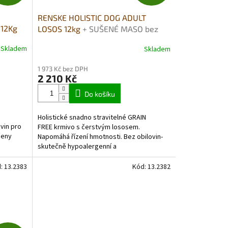
D
D
RENSKE HOLISTIC DOG ADULT
A
A
12Kg
LOSOS 12kg
+ SUŠENÉ MASO bez
GLYCERINU 100G DÁREK ZDARMA
R
R
Skladem
Skladem
Průměrné
hodnocení
M
M
1 973 Kč bez DPH
produktu
2 210 Kč
je
A
A
5,0
Do košíku
z
5
Holistické snadno stravitelné GRAIN
hvězdiček.
vin pro
FREE krmivo s čerstvým lososem.
čeny
Napomáhá řízení hmotnosti. Bez obilovin-
skutečně hypoalergenní a
monoproteinové (jeden druh
masa). Vysoký...
d:
13.2383
Kód:
13.2382